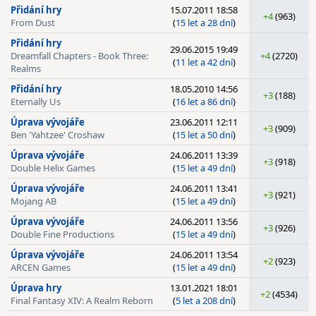
Přidání hry
15.07.2011 18:58
+4
(963)
From Dust
(
15 let a 28 dní
)
Přidání hry
29.06.2015 19:49
Dreamfall Chapters - Book Three:
+4
(2720)
(
11 let a 42 dní
)
Realms
Přidání hry
18.05.2010 14:56
+3
(188)
Eternally Us
(
16 let a 86 dní
)
Úprava vývojáře
23.06.2011 12:11
+3
(909)
Ben 'Yahtzee' Croshaw
(
15 let a 50 dní
)
Úprava vývojáře
24.06.2011 13:39
+3
(918)
Double Helix Games
(
15 let a 49 dní
)
Úprava vývojáře
24.06.2011 13:41
+3
(921)
Mojang AB
(
15 let a 49 dní
)
Úprava vývojáře
24.06.2011 13:56
+3
(926)
Double Fine Productions
(
15 let a 49 dní
)
Úprava vývojáře
24.06.2011 13:54
+2
(923)
ARCEN Games
(
15 let a 49 dní
)
Úprava hry
13.01.2021 18:01
+2
(4534)
Final Fantasy XIV: A Realm Reborn
(
5 let a 208 dní
)