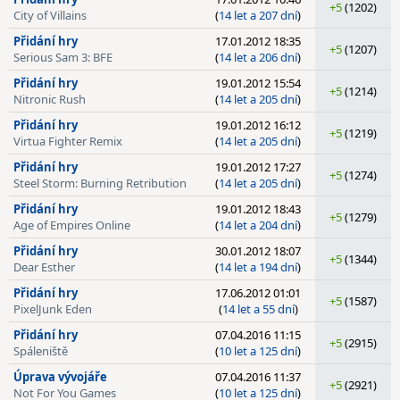
+5
(1202)
City of Villains
(
14 let a 207 dní
)
Přidání hry
17.01.2012 18:35
+5
(1207)
Serious Sam 3: BFE
(
14 let a 206 dní
)
Přidání hry
19.01.2012 15:54
+5
(1214)
Nitronic Rush
(
14 let a 205 dní
)
Přidání hry
19.01.2012 16:12
+5
(1219)
Virtua Fighter Remix
(
14 let a 205 dní
)
Přidání hry
19.01.2012 17:27
+5
(1274)
Steel Storm: Burning Retribution
(
14 let a 205 dní
)
Přidání hry
19.01.2012 18:43
+5
(1279)
Age of Empires Online
(
14 let a 204 dní
)
Přidání hry
30.01.2012 18:07
+5
(1344)
Dear Esther
(
14 let a 194 dní
)
Přidání hry
17.06.2012 01:01
+5
(1587)
PixelJunk Eden
(
14 let a 55 dní
)
Přidání hry
07.04.2016 11:15
+5
(2915)
Spáleniště
(
10 let a 125 dní
)
Úprava vývojáře
07.04.2016 11:37
+5
(2921)
Not For You Games
(
10 let a 125 dní
)