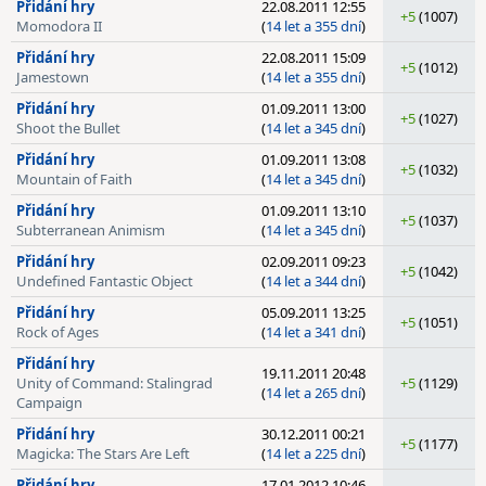
Přidání hry
22.08.2011 12:55
+5
(1007)
Momodora II
(
14 let a 355 dní
)
Přidání hry
22.08.2011 15:09
+5
(1012)
Jamestown
(
14 let a 355 dní
)
Přidání hry
01.09.2011 13:00
+5
(1027)
Shoot the Bullet
(
14 let a 345 dní
)
Přidání hry
01.09.2011 13:08
+5
(1032)
Mountain of Faith
(
14 let a 345 dní
)
Přidání hry
01.09.2011 13:10
+5
(1037)
Subterranean Animism
(
14 let a 345 dní
)
Přidání hry
02.09.2011 09:23
+5
(1042)
Undefined Fantastic Object
(
14 let a 344 dní
)
Přidání hry
05.09.2011 13:25
+5
(1051)
Rock of Ages
(
14 let a 341 dní
)
Přidání hry
19.11.2011 20:48
Unity of Command: Stalingrad
+5
(1129)
(
14 let a 265 dní
)
Campaign
Přidání hry
30.12.2011 00:21
+5
(1177)
Magicka: The Stars Are Left
(
14 let a 225 dní
)
Přidání hry
17.01.2012 10:46