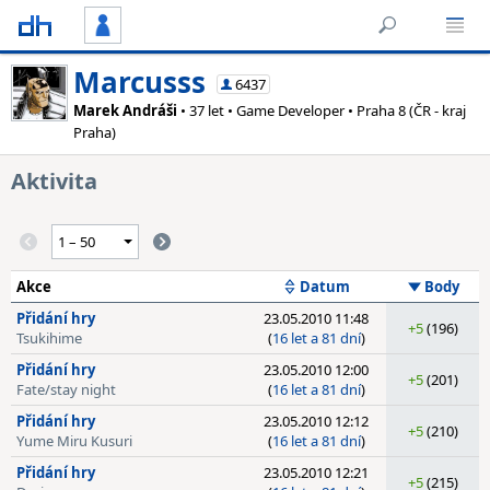
Marcusss
6437
Marek Andráši
• 37 let • Game Developer • Praha 8 (ČR - kraj
Praha)
Aktivita
Akce
Datum
Body
Přidání hry
23.05.2010 11:48
+5
(196)
Tsukihime
(
16 let a 81 dní
)
Přidání hry
23.05.2010 12:00
+5
(201)
Fate/stay night
(
16 let a 81 dní
)
Přidání hry
23.05.2010 12:12
+5
(210)
Yume Miru Kusuri
(
16 let a 81 dní
)
Přidání hry
23.05.2010 12:21
+5
(215)