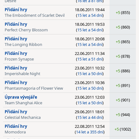
Desire
(
16 let a 81 dní
)
Přidání hry
18.06.2011 19:44
+5
(855)
The Embodiment of Scarlet Devil
(
15 let a 54 dní
)
Přidání hry
18.06.2011 19:53
+5
(860)
Perfect Cherry Blossom
(
15 let a 54 dní
)
Přidání hry
18.06.2011 20:08
+5
(865)
The Longing Ribbon
(
15 let a 54 dní
)
Přidání hry
22.06.2011 11:34
+5
(878)
Frozen Synapse
(
15 let a 51 dní
)
Přidání hry
23.06.2011 10:32
+5
(886)
Imperishable Night
(
15 let a 50 dní
)
Přidání hry
23.06.2011 10:36
+5
(891)
Phantasmagoria of Flower View
(
15 let a 50 dní
)
Úprava vývojáře
23.06.2011 12:03
+5
(901)
Team Shanghai Alice
(
15 let a 50 dní
)
Přidání hry
29.06.2011 18:01
+5
(944)
Celestial Mechanica
(
15 let a 44 dní
)
Přidání hry
22.08.2011 12:54
+5
(1002)
Momodora
(
14 let a 355 dní
)