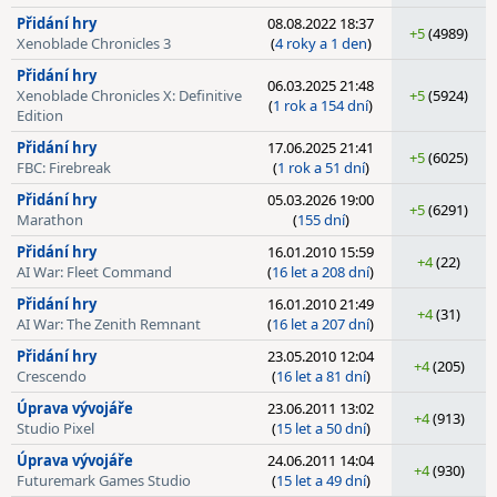
Přidání hry
08.08.2022 18:37
+5
(4989)
Xenoblade Chronicles 3
(
4 roky a 1 den
)
Přidání hry
06.03.2025 21:48
Xenoblade Chronicles X: Definitive
+5
(5924)
(
1 rok a 154 dní
)
Edition
Přidání hry
17.06.2025 21:41
+5
(6025)
FBC: Firebreak
(
1 rok a 51 dní
)
Přidání hry
05.03.2026 19:00
+5
(6291)
Marathon
(
155 dní
)
Přidání hry
16.01.2010 15:59
+4
(22)
AI War: Fleet Command
(
16 let a 208 dní
)
Přidání hry
16.01.2010 21:49
+4
(31)
AI War: The Zenith Remnant
(
16 let a 207 dní
)
Přidání hry
23.05.2010 12:04
+4
(205)
Crescendo
(
16 let a 81 dní
)
Úprava vývojáře
23.06.2011 13:02
+4
(913)
Studio Pixel
(
15 let a 50 dní
)
Úprava vývojáře
24.06.2011 14:04
+4
(930)
Futuremark Games Studio
(
15 let a 49 dní
)