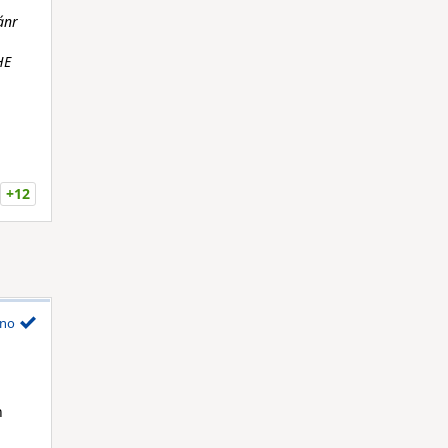
ánr
HE
+12
no
h