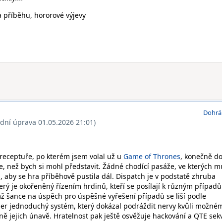
 příběhu, hororové výjevy
Dohrá
ední úprava 01.05.2026 21:01)
e receptuře, po kterém jsem volal už u
Game of Thrones
, konečně do
 než bych si mohl představit. Žádné chodící pasáže, ve kterých 
, aby se hra příběhově pustila dál. Dispatch je v podstatě zhruba
erý je okořeněný řízením hrdinů, kteří se posílají k různým případ
ž šance na úspěch pro úspěšné vyřešení případů se liší podle
per jednoduchý systém, který dokázal podráždit nervy kvůli možné
ně jejich únavě. Hratelnost pak ještě osvěžuje hackování a QTE se