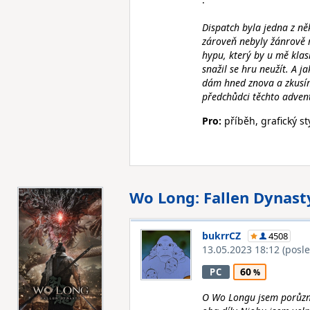
Dispatch byla jedna z něk
zároveň nebyly žánrově m
hypu, který by u mě klas
snažil se hru neužít. A j
dám hned znova a zkusím
předchůdci těchto advent
Pro:
příběh, grafický s
Wo Long: Fallen Dynast
bukrrCZ
4508
13.05.2023 18:12
(posl
60
PC
O Wo Longu jsem porůznu 