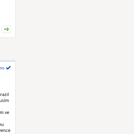
+9
no
razil
musím
ům ve
mu
kvence