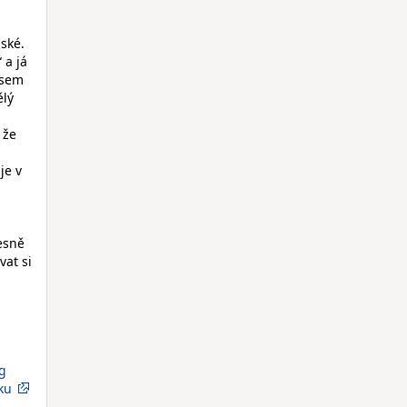
ské.
 a já
jsem
ělý
 že
je v
esně
vat si
g
ku