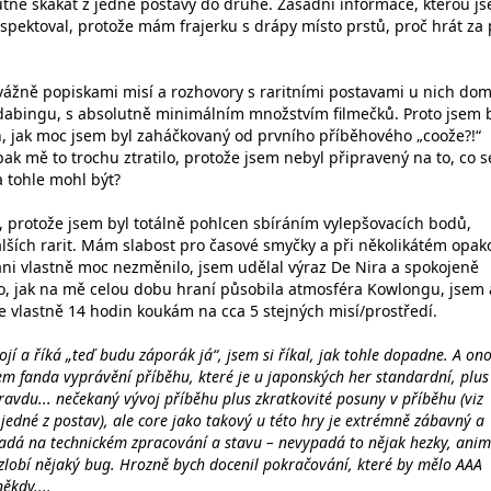
utné skákat z jedné postavy do druhé. Zásadní informace, kterou j
spektoval, protože mám frajerku s drápy místo prstů, proč hrát za 
vážně popiskami misí a rozhovory s raritními postavami u nich dom
z dabingu, s absolutně minimálním množstvím filmečků. Proto jsem 
 jak moc jsem byl zaháčkovaný od prvního příběhového „coože?!“
k mě to trochu ztratilo, protože jsem nebyl připravený na to, co 
a tohle mohl být?
o, protože jsem byl totálně pohlcen sbíráním vylepšovacích bodů,
lších rarit. Mám slabost pro časové smyčky a při několikátém opak
 ani vlastně moc nezměnilo, jsem udělal výraz De Nira a spokojeně
to, jak na mě celou dobu hraní působila atmosféra Kowlongu, jsem 
e vlastně 14 hodin koukám na cca 5 stejných misí/prostředí.
ojí a říká „teď budu záporák já“, jsem si říkal, jak tohle dopadne. A ono
m fanda vyprávění příběhu, které je u japonských her standardní, plus
ravdu... nečekaný vývoj příběhu plus zkratkovité posuny v příběhu (viz
jedné z postav), ale core jako takový u této hry je extrémně zábavný a
 padá na technickém zpracování a stavu – nevypadá to nějak hezky, ani
zlobí nějaký bug. Hrozně bych docenil pokračování, které by mělo AAA
ěkdy....