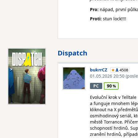
Pro:
nápad, první půlka
Proti:
stun lock!!!!
Dispatch
bukrrCZ
4508
01.05.2026 20:50
(posl
90
PC
Evoluční krok v Telltal
a funguje mnohem lépe,
kliknout na X předmětů
osmihodinový seriál, kt
městě Torrance. Přičem
schopností hrdinů. Su
zranění hrdinů, případ