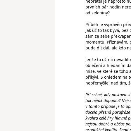
nepřátel je naprosto n
prvních pár hodin nere
od zeleniny?
Příběh je vyprávěn pře
Jak už to tak bývá, be
sám ze sebe překvapen,
momentu. Přiznávám, pa
bude dít dál, ale kdo n
Jenže to už mi nevadil
oblečení a hledáním da
mise, ve které se toho
přikývl. S ohledem na 
nepřemýšlel nad tím, ž
Při scéně, kdy postava st
tak nějak dopadlo? Nejse
v tomto případě je to op
docela přesná parafráze 
kvalita celé hry hlavně
nejsou dobré a občas po
produkční kvality. Snad n