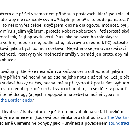
měrem ale přišel v samotném příběhu a postavách, které jsou víc lid
proto, aby mě rozhodily svým „ *doplň jméno* si to bude pamatovat“
li to nešlo vyřešit lépe. Když jsem klikl na dialogovou možnost, byl 
v míru s jejím výběrem, protože Robert Robertson Třetí (prostě skv
ost tak, že jí opravdu věřil. Plus jako polovičního roleplayera
u ve hře, nebo za mě, podle toho, jak zrovna usednu k PC) potěšilo,
ová, jakou bych od nich očekával. Nejednalo se jen o „naštvávací“,
ožnosti. Postavy tyhle možnosti neměly v paměti jen proto, aby mi 
 obličeje.
považuji ty, které se nesnažím za každou cenu odhadnout, jakým
rý příběh mě nechá naladit se na jeho notu a užít si ho. Což je př
h si dává hezky na čas, nechal mě si přivyknout k postavám, vybudo
k v poslední epizodě nechat vybouchnout to, co se děje „v pozadí“.
řitelné dialogy (a jejich napojování na sebe) si možná vybavím
 the Borderlands
?
raktivní seriál/adventura je ještě k tomu zabalená ve fakt hezkém
obrými animacemi (kousavá poznámka pro druhou řadu
The Walkin
peciálně Clementine pohyby jako Hurvínek) a povedeném
soundtrac