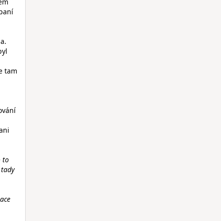
sem
paní
a.
byl
se tam
ování
ani
 to
 tady
mace