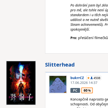
Po dohrání jsem byl zkla
pro mě, ale tohle není ú
standardem i u těch nejle
událost a ne nutně skvěl
Steam achievementů). Pr
spokojenější.
Pro:
přetáčení filmečků
Slitterhead
bukrrCZ
4508
17.06.2026 14:37
60
PC
Koncepčně naprosto geni
schopnosti. Od obyčejn