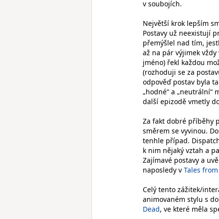
v soubojích.
Největší krok lepším s
Postavy už neexistují 
přemýšlel nad tím, jest
až na pár výjimek vždy 
jméno) řekl každou možn
(rozhoduji se za postav
odpověď postav byla tak
„hodné“ a „neutrální“ m
další epizodě vmetly do
Za fakt dobré příběhy 
směrem se vyvinou. Dob
tenhle případ. Dispatc
k nim nějaký vztah a pa
Zajímavé postavy a uvě
naposledy v
Tales from
Celý tento zážitek/inte
animovaném stylu s d
Dead
, ve které měla s
.