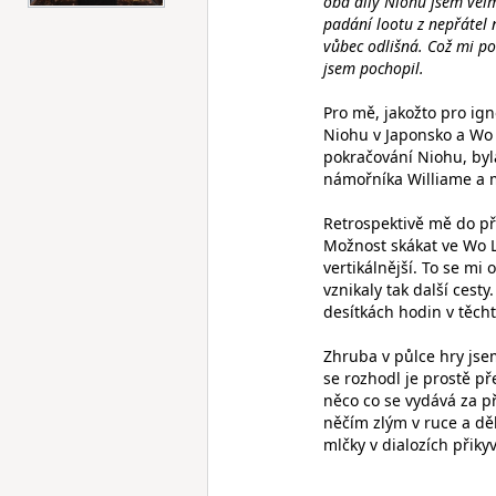
oba díly Niohu jsem velm
padání lootu z nepřátel
vůbec odlišná. Což mi po
jsem pochopil.
Pro mě, jakožto pro ig
Niohu v Japonsko a Wo L
pokračování Niohu, byl
námořníka Williame a 
Retrospektivě mě do př
Možnost skákat ve Wo 
vertikálnější. To se mi
vznikaly tak další cest
desítkách hodin v těch
Zhruba v půlce hry jsem
se rozhodl je prostě p
něco co se vydává za př
něčím zlým v ruce a děl
mlčky v dialozích přiky