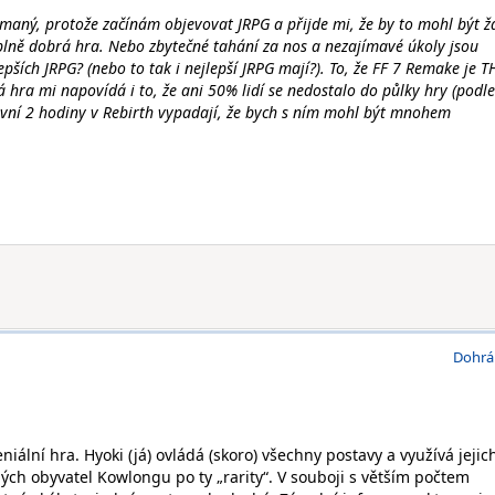
maný, protože začínám objevovat JRPG a přijde mi, že by to mohl být ž
plně dobrá hra. Nebo zbytečné tahání za nos a nezajímavé úkoly jsou
pších JRPG? (nebo to tak i nejlepší JRPG mají?). To, že FF 7 Remake je T
á hra mi napovídá i to, že ani 50% lidí se nedostalo do půlky hry (podle
vní 2 hodiny v Rebirth vypadají, že bych s ním mohl být mnohem
Dohrá
ální hra. Hyoki (já) ovládá (skoro) všechny postavy a využívá jejic
ých obyvatel Kowlongu po ty „rarity“. V souboji s větším počtem