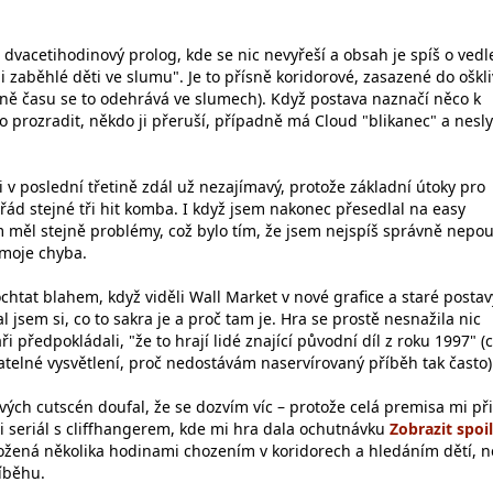
 dvacetihodinový prolog, kde se nic nevyřeší a obsah je spíš o vedl
i zaběhlé děti ve slumu". Je to přísně koridorové, zasazené do oškl
šině času se to odehrává ve slumech). Když postava naznačí něco k
 prozradit, někdo ji přeruší, případně má Cloud "blikanec" a nesly
 v poslední třetině zdál už nezajímavý, protože základní útoky pro
řád stejné tři hit komba. I když jsem nakonec přesedlal na easy
m měl stejně problémy, což bylo tím, že jsem nejspíš správně nepou
 moje chyba.
chtat blahem, když viděli Wall Market v nové grafice a staré postavy
al jsem si, co to sakra je a proč tam je. Hra se prostě nesnažila nic
áři předpokládali, "že to hrají lidé znající původní díl z roku 1997" (
atelné vysvětlení, proč nedostávám naservírovaný příběh tak často)
vých cutscén doufal, že se dozvím víc – protože celá premisa mi při
i seriál s cliffhangerem, kde mi hra dala ochutnávku
ožená několika hodinami chozením v koridorech a hledáním dětí, n
íběhu.