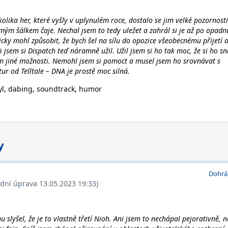
olika her, které vyšly v uplynulém roce, dostalo se jim velké pozornosti
ým šálkem čaje. Nechal jsem to tedy uležet a zahrál si je až po opadn
icky mohl způsobit, že bych šel na sílu do opozice všeobecnému přijetí 
ak jsem si Dispatch teď náramně užil. Užil jsem si ho tak moc, že si ho s
 jiné možnosti. Nemohl jsem si pomoct a musel jsem ho srovnávat s
ur od Telltale – DNA je prostě moc silná.
tyl, dabing, soundtrack, humor
y
Dohrá
ední úprava 13.05.2023 19:33)
slyšel, že je to vlastně třetí Nioh. Ani jsem to nechápal pejorativně, 