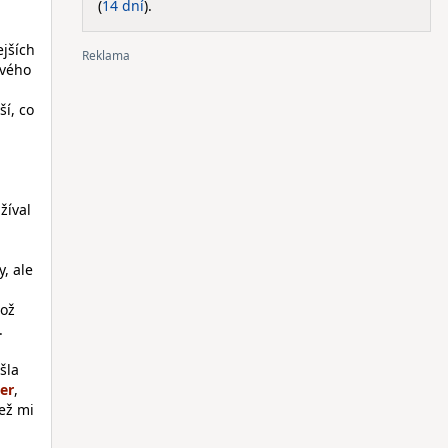
(
14 dní
).
ejších
ivého
ší, co
žíval
, ale
což
.
šla
,
ež mi