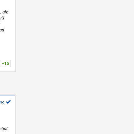
, ale
utí
a
nad
+15
no
neboť