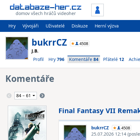
domov všech hráčů videoher
Hry
Vývojáři
Uživatelé
Diskuze
Herní výzva
bukrrCZ
4508
J.B.
Profil
Hry
796
Komentáře
84
Přátelé
12
Achi
Komentáře
Final Fantasy VII Rema
bukrrCZ
4508
25.07.2026 12:14
(posl