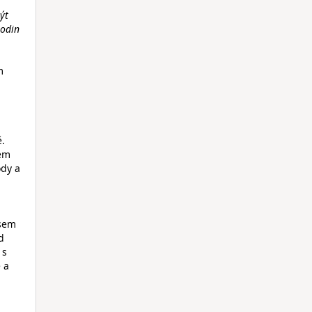
ýt
hodin
m
ě.
hem
ody a
jsem
d
 s
 a