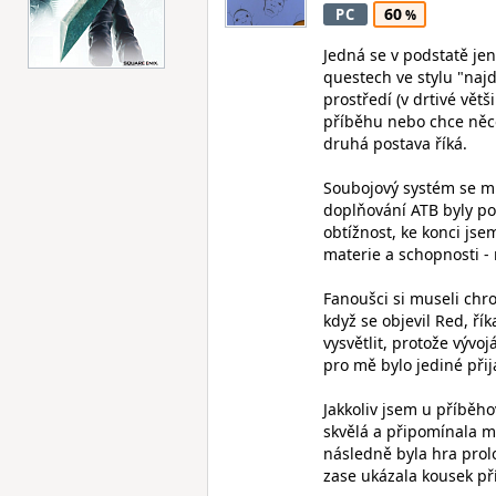
60
PC
Jedná se v podstatě jen
questech ve stylu "najd
prostředí (v drtivé vět
příběhu nebo chce něco
druhá postava říká.
Soubojový systém se mi
doplňování ATB byly po
obtížnost, ke konci jse
materie a schopnosti -
Fanoušci si museli chro
když se objevil Red, řík
vysvětlit, protože vývoj
pro mě bylo jediné přij
Jakkoliv jsem u příběho
skvělá a připomínala m
následně byla hra prol
zase ukázala kousek př