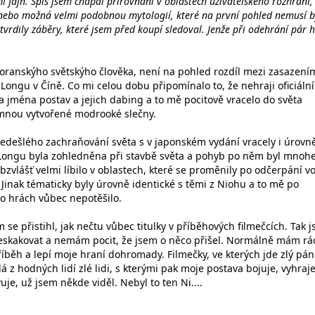
i fajn. Spíš jsem chápal přirovnání v oblastech uživatelského rozhraní,
 nebo možná velmi podobnou mytologií, které na první pohled nemusí b
tvrdily záběry, které jsem před koupí sledoval. Jenže při odehrání pár 
noranskýho světskýho člověka, není na pohled rozdíl mezi zasazení
ongu v Číně. Co mi celou dobu připomínalo to, že nehraji oficiální
a jména postav a jejich dabing a to mě pocitově vracelo do světa
mnou vytvořené modrooké slečny.
edešlého zachraňování světa s v japonském vydání vracely i úrovn
Longu byla zohledněna při stavbě světa a pohyb po něm byl mno
 obzvlášť velmi líbilo v oblastech, které se proměnily po odčerpání v
y. Jinak tématicky byly úrovně identické s těmi z Niohu a to mě po
to hrách vůbec nepotěšilo.
 se přistihl, jak nečtu vůbec titulky v příběhových filmečcích. Tak 
řeskakovat a nemám pocit, že jsem o něco přišel. Normálně mám rá
íběh a lepí moje hraní dohromady. Filmečky, ve kterých jde zlý pán
á z hodných lidí zlé lidi, s kterými pak moje postava bojuje, vyhraje
vuje, už jsem někde viděl. Nebyl to ten Ni....