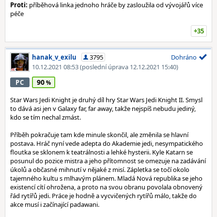
Proti:
příběhová linka jednoho hráče by zasloužila od vývojářů více
péče
+35
hanak_v_exilu
3795
Dohráno
10.12.2021 08:53
(poslední úprava 12.12.2021 15:40)
90
PC
Star Wars Jedi Knight je druhý díl hry Star Wars Jedi Knight II. Smysl
to dává asi jen v Galaxy far, far away, takže nejspíš nebudu jediný,
kdo se tím nechal zmást.
Příběh pokračuje tam kde minule skončil, ale změnila se hlavní
postava. Hráč nyní vede adepta do Akademie jedi, nesympatického
floutka se sklonem k teatrálnosti a lehké hysterii. Kyle Katarn se
posunul do pozice mistra a jeho přítomnost se omezuje na zadávání
úkolů a občasné mihnutí v nějaké z misí. Zápletka se točí okolo
tajemného kultu s mlhavým plánem. Mladá Nová republika se jeho
existencí cítí ohrožena, a proto na svou obranu povolala obnovený
řád rytířů jedi. Práce je hodně a vycvičených rytířů málo, takže do
akce musí i začínající padawani.