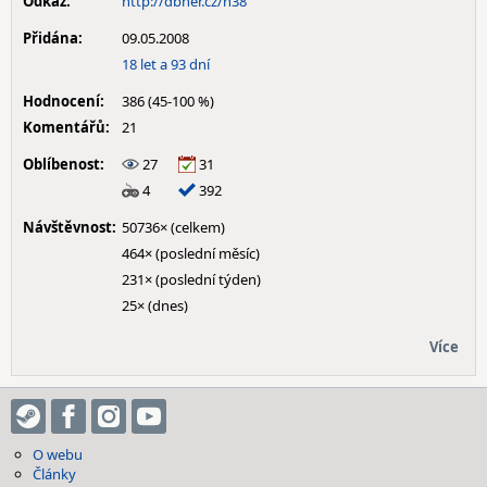
Odkaz:
http://dbher.cz/h38
Přidána:
09.05.2008
18 let a 93 dní
Hodnocení:
386 (45-100 %)
Komentářů:
21
Oblíbenost:
27
31
4
392
Návštěvnost:
50736× (celkem)
464× (poslední měsíc)
231× (poslední týden)
25× (dnes)
Více
O webu
Články