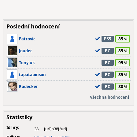
Poslední hodnocení
85
Patrovic
PS5
85
Joudec
PC
95
Tonyluk
PC
85
tapatapinson
PC
80
Radecker
PC
Všechna hodnocení
Statistiky
Id hry:
38