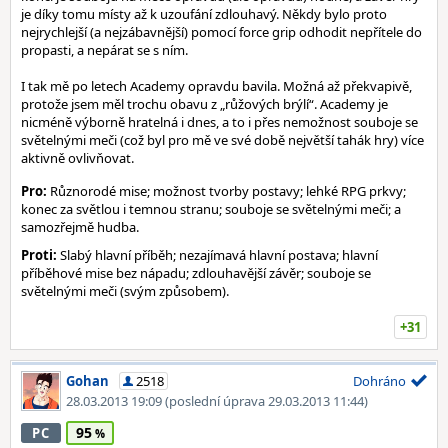
je díky tomu místy až k uzoufání zdlouhavý. Někdy bylo proto
nejrychlejší (a nejzábavnější) pomocí force grip odhodit nepřítele do
propasti, a nepárat se s ním.
I tak mě po letech Academy opravdu bavila. Možná až překvapivě,
protože jsem měl trochu obavu z „růžových brýlí“. Academy je
nicméně výborně hratelná i dnes, a to i přes nemožnost souboje se
světelnými meči (což byl pro mě ve své době největší tahák hry) více
aktivně ovlivňovat.
Pro:
Různorodé mise; možnost tvorby postavy; lehké RPG prkvy;
konec za světlou i temnou stranu; souboje se světelnými meči; a
samozřejmě hudba.
Proti:
Slabý hlavní příběh; nezajímavá hlavní postava; hlavní
příběhové mise bez nápadu; zdlouhavější závěr; souboje se
světelnými meči (svým způsobem).
+31
Gohan
2518
Dohráno
28.03.2013 19:09
(poslední úprava 29.03.2013 11:44)
95
PC