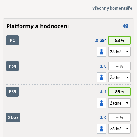
Všechny komentáře
Platformy a hodnocení
83
PC
384
--
PS4
0
85
PS5
1
--
Xbox
0