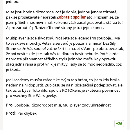
jednou.
Mise jsou hodně různorodé, což je dobře, jednou jenom zdrhaté,
pak se prosékávate nepřáteli
atd. Přiznám se, že
jsem příběh moc nevnímal, ke konci však začal gradovat a stál za to!
A pro zarputilé příznivce Temné strany je tu i jejich konec.
Multiplayer je zde skvostný. Prožijete zde legendární souboje... Má
to však své mouchy. Většina serverů je pouze "na meče" bez Síly.
Stane se, že Vás soupeř začne škrtit a házet s Vámi po obrazovce tak,
že ani nevíte kde jste, tak Vás to dlouho bavit nebude. Poté je zde
naprostá přehnanost těžkého stylu jednoho meče, kdy opravdu
stačí jedna rána a protivník je mrtvý. Tady se to moc nedoladilo, což
je škoda.
Jedi Academy musím zařadit ke svým top hrám, co jsem kdy hrál a
nedám na ni dopustit. Zub času se na ní sice začíná podepisovat, ale
tak už to bývá. Toto dílo, spolu s KOTORem, je skutečná povinnost
pro všechny Star Wars geeky.
Pro:
Souboje, Různorodost misí, Muliplayer, znovuhratelnost
Proti:
Pár chybek
+26