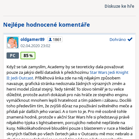
Diskuze ke hře
Nejlépe hodnocené komentáře
oldgamer89
1861
Dohráno
02.04.2020 23:02
85
PC
Když se tak zamyslím, Academy by se teoreticky dala považovat
pouze za jakýsi delší datadisk k předchozímu
Star Wars Jedi Knight
II: Jedi Outcast
. Příběhová linka zde na něj nějakým způsobem
navazuje, grafická stránka nedoznala žádných výrazných změn a
herní model zůstal stejný. Tedy téměř. To slovo téměř je tu velice
důležité, protože autoři dokázali pro nás hráče ze stejného enginu
vymáčknout mnohem lepší hratelnost a tím pádem i zábavu. Docílili
toho především tím, že zvýšili důraz na používání světelného meče a
přidali pár dalších jeho variací. A o tom to je. Pro mě osobně tohle
znamená hodně, protože v akční Star Wars hře si představuji právě
nějakého týpka s lightsaberem, porcujícího nebohé nepřátele na
kusy. Několikahodinové bloudění pouze s blasterem v ruce a hledání
skrytých tlačítek po všech čertech jako v Outcastu mě moc nebralo a