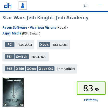
Star Wars Jedi Knight: Jedi Academy
Raven Software
•
Vicarious Visions
(Xbox)
•
Aspyr Media
(PS4, Switch)
PC
17.09.2003
Xbox
18.11.2003
PS4
Switch
26.03.2020
PS5
X360
XOne
XboxX/S
kompatibilní
83
Platformy