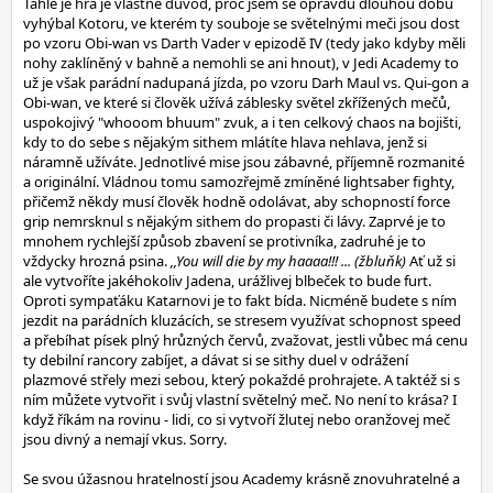
Tahle je hra je vlastně důvod, proč jsem se opravdu dlouhou dobu
vyhýbal Kotoru, ve kterém ty souboje se světelnými meči jsou dost
po vzoru Obi-wan vs Darth Vader v epizodě IV (tedy jako kdyby měli
nohy zaklíněný v bahně a nemohli se ani hnout), v Jedi Academy to
už je však parádní nadupaná jízda, po vzoru Darh Maul vs. Qui-gon a
Obi-wan, ve které si člověk užívá záblesky světel zkřížených mečů,
uspokojivý "whooom bhuum" zvuk, a i ten celkový chaos na bojišti,
kdy to do sebe s nějakým sithem mlátíte hlava nehlava, jenž si
náramně užíváte. Jednotlivé mise jsou zábavné, příjemně rozmanité
a originální. Vládnou tomu samozřejmě zmíněné lightsaber fighty,
přičemž někdy musí člověk hodně odolávat, aby schopností force
grip nemrsknul s nějakým sithem do propasti či lávy. Zaprvé je to
mnohem rychlejší způsob zbavení se protivníka, zadruhé je to
vždycky hrozná psina.
,,You will die by my haaaa!!! ... (žbluňk)
Ať už si
ale vytvoříte jakéhokoliv Jadena, urážlivej blbeček to bude furt.
Oproti sympaťáku Katarnovi je to fakt bída. Nicméně budete s ním
jezdit na parádních kluzácích, se stresem využívat schopnost speed
a přebíhat písek plný hrůzných červů, zvažovat, jestli vůbec má cenu
ty debilní rancory zabíjet, a dávat si se sithy duel v odrážení
plazmové střely mezi sebou, který pokaždé prohrajete. A taktéž si s
ním můžete vytvořit i svůj vlastní světelný meč. No není to krása? I
když říkám na rovinu - lidi, co si vytvoří žlutej nebo oranžovej meč
jsou divný a nemají vkus. Sorry.
Se svou úžasnou hratelností jsou Academy krásně znovuhratelné a