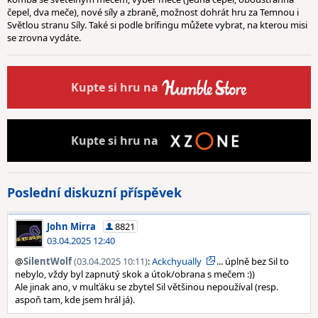
čepel, dva meče), nové síly a zbraně, možnost dohrát hru za Temnou i
Světlou stranu Síly. Také si podle brífingu můžete vybrat, na kterou misi
se zrovna vydáte.
Kupte
si hru na
Kupte
si hru na
Poslední diskuzní příspěvek
John Mirra
8821
03.04.2025 12:40
@
SilentWolf
(03.04.2025 10:11)
:
Ackchyually
... úplně bez Sil to
nebylo, vždy byl zapnutý skok a útok/obrana s mečem :))
Ale jinak ano, v mulťáku se zbytel Sil většinou nepoužíval (resp.
aspoň tam, kde jsem hrál já).