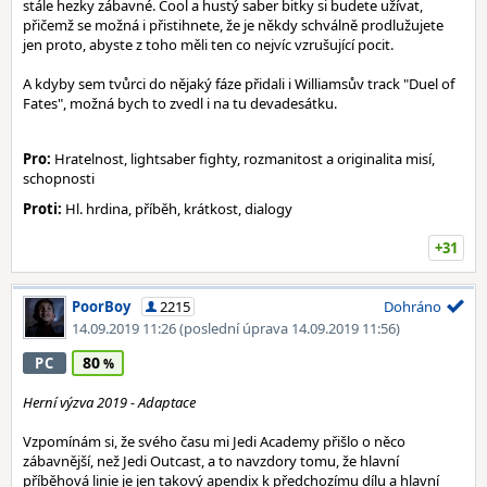
stále hezky zábavné. Cool a hustý saber bitky si budete užívat,
přičemž se možná i přistihnete, že je někdy schválně prodlužujete
jen proto, abyste z toho měli ten co nejvíc vzrušující pocit.
A kdyby sem tvůrci do nějaký fáze přidali i Williamsův track "Duel of
Fates", možná bych to zvedl i na tu devadesátku.
Pro:
Hratelnost, lightsaber fighty, rozmanitost a originalita misí,
schopnosti
Proti:
Hl. hrdina, příběh, krátkost, dialogy
+31
PoorBoy
2215
Dohráno
14.09.2019 11:26
(poslední úprava 14.09.2019 11:56)
80
PC
Herní výzva 2019 - Adaptace
Vzpomínám si, že svého času mi Jedi Academy přišlo o něco
zábavnější, než Jedi Outcast, a to navzdory tomu, že hlavní
příběhová linie je jen takový apendix k předchozímu dílu a hlavní