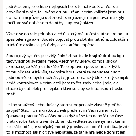
Jedi Academy je jedna z nejlepších her s tématikou Star Wars a
dovolím si tvrdit, že i svého druhu. Už ani nevím kolikrát jsem hru
dohrál na nejrůznější obtížnosti, s nejrůznějšími postavami a styly-
meči. Ve své době jsem do ní byl naprostý blázen.
Vžijete se do role jednoho z Jediů, který má tu čest stát se hrdinou a
spasitelem galaxie. Budete bojovat proti zlotřilím sithům, žoldákům
zrádcům a vším co ještě zbylo ze starého impéria.
Soubojový systém je skvělý. Palné zbraně zde hrají až druhou ligu,
tady vládnou světelné meče. Všechny ty údery, komba, skoky,
akrobacie, co Váš jedi dokáže. To je opravdu poezie, no a když k
tomu přidáte ještě Sílu, tak máte hru u které se nebudete nudit.
Jedinou věc co bych možná vytkl, je automatický blok, který se nijak
nedá kontrolovat. Nevím jestli jsem to četl tady nebo jinde, ale
stačilo by dát blok pro nějakou klávesu, aby se hráč aspoň trošku
snažil.
Je libo smažený nebo dušený stormtrooper? Ale vlastně proč ho
zabíjet? Stačí ho na krátkou chvíli předělat na Vaši stranu, ať tu
špinavou práci udělá za Vás, no a když už se ten nebožák po čase
vrátí k sobě, tak mu vemte zbraň, doveďte se zdviženýma rukama
ke skále, udělejte si nějaký moudrý proslov a shodtě ho dolů... Je zde
tolik možností jak ničit své nepřátele, že tahle hra nejde dohrát jen