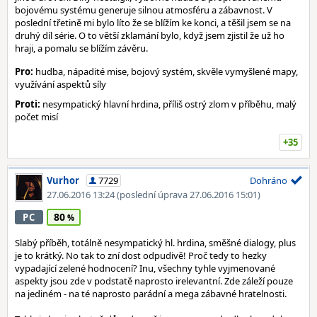
bojovému systému generuje silnou atmosféru a zábavnost. V
poslední třetině mi bylo líto že se blížím ke konci, a těšil jsem se na
druhý díl série. O to větší zklamání bylo, když jsem zjistil že už ho
hraji, a pomalu se blížím závěru.
Pro:
hudba, nápadité mise, bojový systém, skvěle vymyšlené mapy,
využívání aspektů síly
Proti:
nesympatický hlavní hrdina, příliš ostrý zlom v příběhu, malý
počet misí
+35
Vurhor
7729
Dohráno
27.06.2016 13:24
(poslední úprava 27.06.2016 15:01)
80
PC
Slabý příběh, totálně nesympatický hl. hrdina, směšné dialogy, plus
je to krátký. No tak to zní dost odpudivě! Proč tedy to hezky
vypadající zelené hodnocení? Inu, všechny tyhle vyjmenované
aspekty jsou zde v podstatě naprosto irelevantní. Zde záleží pouze
na jediném - na té naprosto parádní a mega zábavné hratelnosti.