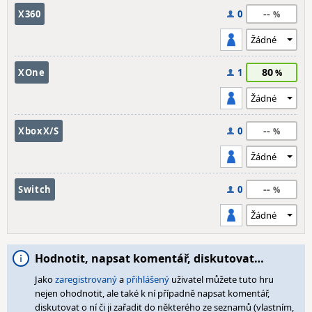
--
X360
0
80
XOne
1
--
XboxX/S
0
--
Switch
0
Hodnotit, napsat komentář, diskutovat…
Jako
zaregistrovaný
a
přihlášený
uživatel můžete tuto hru
nejen ohodnotit, ale také k ní případně napsat komentář,
diskutovat o ní či ji zařadit do některého ze seznamů (vlastním,