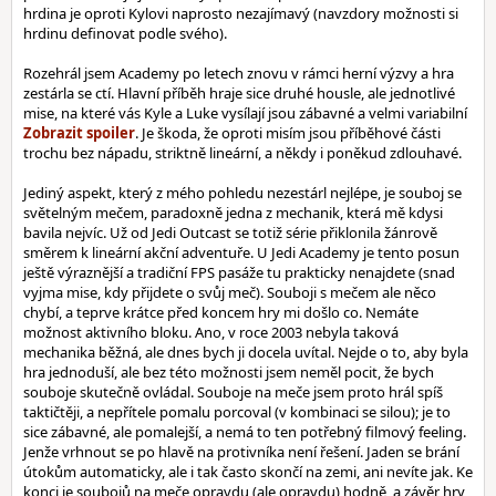
hrdina je oproti Kylovi naprosto nezajímavý (navzdory možnosti si
hrdinu definovat podle svého).
Rozehrál jsem Academy po letech znovu v rámci herní výzvy a hra
zestárla se ctí. Hlavní příběh hraje sice druhé housle, ale jednotlivé
mise, na které vás Kyle a Luke vysílají jsou zábavné a velmi variabilní
. Je škoda, že oproti misím jsou příběhové části
trochu bez nápadu, striktně lineární, a někdy i poněkud zdlouhavé.
Jediný aspekt, který z mého pohledu nezestárl nejlépe, je souboj se
světelným mečem, paradoxně jedna z mechanik, která mě kdysi
bavila nejvíc. Už od Jedi Outcast se totiž série přiklonila žánrově
směrem k lineární akční adventuře. U Jedi Academy je tento posun
ještě výraznější a tradiční FPS pasáže tu prakticky nenajdete (snad
vyjma mise, kdy přijdete o svůj meč). Souboji s mečem ale něco
chybí, a teprve krátce před koncem hry mi došlo co. Nemáte
možnost aktivního bloku. Ano, v roce 2003 nebyla taková
mechanika běžná, ale dnes bych ji docela uvítal. Nejde o to, aby byla
hra jednoduší, ale bez této možnosti jsem neměl pocit, že bych
souboje skutečně ovládal. Souboje na meče jsem proto hrál spíš
taktičtěji, a nepřítele pomalu porcoval (v kombinaci se silou); je to
sice zábavné, ale pomalejší, a nemá to ten potřebný filmový feeling.
Jenže vrhnout se po hlavě na protivníka není řešení. Jaden se brání
útokům automaticky, ale i tak často skončí na zemi, ani nevíte jak. Ke
konci je soubojů na meče opravdu (ale opravdu) hodně, a závěr hry