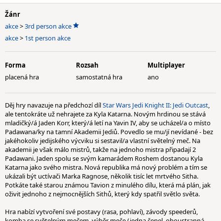
Žánr
akce
>
3rd person akce
akce
>
1st person akce
Forma
Rozsah
Multiplayer
placená hra
samostatná hra
ano
Děj hry navazuje na předchozí díl
Star Wars Jedi Knight II: Jedi Outcast
,
ale tentokráte už nehrajete za Kyla Katarna. Novým hrdinou se stává
mladičký/á Jaden Korr, který/á letí na Yavin IV, aby se ucházel/a o místo
Padawana/ky na tamní Akademii Jediů. Povedlo se mu/jí nevídané - bez
jakéhokoliv jedijského výcviku si sestavil/a vlastní světelný meč. Na
akademii je však málo mistrů, takže na jednoho mistra připadají 2
Padawani. Jaden spolu se svým kamarádem Roshem dostanou Kyla
Katarna jako svého mistra. Nová republika má nový problém a tím se
ukázali být uctívači Marka Ragnose, několik tisíc let mrtvého Sitha.
Potkáte také starou známou Tavion z minulého dílu, která má plán, jak
oživit jednoho z nejmocnějších Sithů, který kdy spatřil světlo světa.
Hra nabízí vytvoření své postavy (rasa, pohlaví), závody speederů,
komba se světelným mečem, výběr meče (jedna čepel, oboustranná