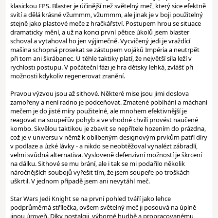
klasickou FPS. Blaster je účinější než světelný meč, který sice efektně
svítí a dělá krásné vžummm, vžummm, ale jinak je v boji použitelný
stejně jako plastové meče z hračkářství. Postupem hrou se situace
dramaticky mění, a už na konci první pětice úkolů jsem blaster
schoval a vytahoval ho jen výjimečně. Vycvičený jedi je vraždící
mašina schopná prosekat se zástupem vojáků Impéria a neutrpět
při tom ani škrábanec. U téhle taktiky platí, že největší síla leží v
rychlosti postupu. V počáteční fázi je hra dětsky lehká, zvlášť při
možnosti kdykoliv regenerovat zranění.
Pravou výzvou jsou až sithové. Některé mise jsou jimi doslova
zamořeny a není radno je podceňovat. Zmatené pobíhání a máchaní
mečem je do jisté míry použitelné, ale mnohem efektivnější je
reagovat na soupeřův pohyb a ve vhodné chvíli provést naučené
kombo. Skvělou taktikou je zbavit se nepřítele hozením do prázdna,
což je v universu v němž k oblíbeným designovým prvkům patří díry
v podlaze a úzké lávky - a nikdo se neobtěžoval vynalézt zábradlí,
velmi svůdná alternativa. Vysloveně defenzivní možností je škrcení
na dálku. Sithové se mu brání, ale i tak se mi podařilo několik
náročnějších soubojů vyřešit tím, že jsem soupeře po troškách
uškrtil. V jednom případě jsem ani nevytáhl meč.
Star Wars Jedi Knight se na první pohled tváří jako lehce
podprůměrná střílečka, ovšem světelný meč ji posouvá na úplně
jinou úroveň. Díky nostalgii, výborné hudbě a propracovanému