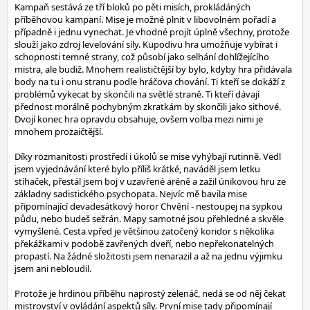
Kampaň sestává ze tří bloků po pěti misích, prokládáných
příběhovou kampaní. Mise je možné plnit v libovolném pořadí a
případně i jednu vynechat. Je vhodné projít úplně všechny, protože
slouží jako zdroj levelování síly. Kupodivu hra umožňuje vybírat i
schopnosti temné strany, což působí jako selhání dohlížejícího
mistra, ale budiž. Mnohem realističtější by bylo, kdyby hra přidávala
body na tu i onu stranu podle hráčova chování. Ti kteří se dokáží z
problémů vykecat by skončili na světlé straně. Ti kteří dávají
přednost morálně pochybným zkratkám by skončili jako sithové.
Dvojí konec hra opravdu obsahuje, ovšem volba mezi nimi je
mnohem prozaičtější.
Díky rozmanitosti prostředí i úkolů se mise vyhýbají rutinně. Vedl
jsem vyjednávání které bylo příliš krátké, naváděl jsem letku
stíhaček, přestál jsem boj v uzavřené aréně a zažil únikovou hru ze
základny sadistického psychopata. Nejvíc mě bavila mise
připomínající devadesátkový horor Chvění - nestoupej na sypkou
půdu, nebo budeš sežrán. Mapy samotné jsou přehledné a skvěle
vymyšlené. Cesta vpřed je většinou zatočený koridor s několika
překážkami v podobě zavřených dveří, nebo nepřekonatelných
propastí. Na žádné složitosti jsem nenarazil a až na jednu výjimku
jsem ani nebloudil.
Protože je hrdinou příběhu naprostý zelenáč, nedá se od něj čekat
mistrovství v ovládání aspektů síly. První mise tady připomínají