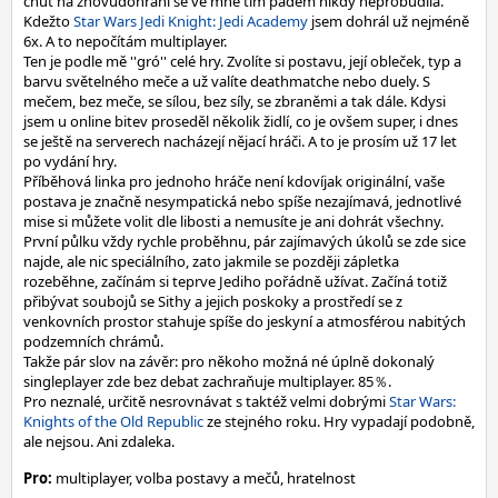
chuť na znovudohrání se ve mně tím pádem nikdy neprobudila.
Kdežto
Star Wars Jedi Knight: Jedi Academy
jsem dohrál už nejméně
6x. A to nepočítám multiplayer.
Ten je podle mě ''gró'' celé hry. Zvolíte si postavu, její obleček, typ a
barvu světelného meče a už valíte deathmatche nebo duely. S
mečem, bez meče, se sílou, bez síly, se zbraněmi a tak dále. Kdysi
jsem u online bitev proseděl několik židlí, co je ovšem super, i dnes
se ještě na serverech nacházejí nějací hráči. A to je prosím už 17 let
po vydání hry.
Příběhová linka pro jednoho hráče není kdovíjak originální, vaše
postava je značně nesympatická nebo spíše nezajímavá, jednotlivé
mise si můžete volit dle libosti a nemusíte je ani dohrát všechny.
První půlku vždy rychle proběhnu, pár zajímavých úkolů se zde sice
najde, ale nic speciálního, zato jakmile se později zápletka
rozeběhne, začínám si teprve Jediho pořádně užívat. Začíná totiž
přibývat soubojů se Sithy a jejich poskoky a prostředí se z
venkovních prostor stahuje spíše do jeskyní a atmosférou nabitých
podzemních chrámů.
Takže pár slov na závěr: pro někoho možná né úplně dokonalý
singleplayer zde bez debat zachraňuje multiplayer. 85％.
Pro neznalé, určitě nesrovnávat s taktéž velmi dobrými
Star Wars:
Knights of the Old Republic
ze stejného roku. Hry vypadají podobně,
ale nejsou. Ani zdaleka.
Pro:
multiplayer, volba postavy a mečů, hratelnost