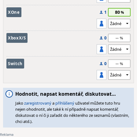
80
XOne
1
--
XboxX/S
0
--
Switch
0
Hodnotit, napsat komentář, diskutovat…
Jako
zaregistrovaný
a
přihlášený
uživatel můžete tuto hru
nejen ohodnotit, ale také k ní případně napsat komentář,
diskutovat o ní či ji zařadit do některého ze seznamů (vlastním,
chci atd.).