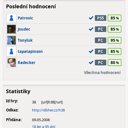
Poslední hodnocení
85
Patrovic
PS5
85
Joudec
PC
95
Tonyluk
PC
85
tapatapinson
PC
80
Radecker
PC
Všechna hodnocení
Statistiky
Id hry:
38
Odkaz:
http://dbher.cz/h38
Přidána:
09.05.2008
18 let a 95 dní