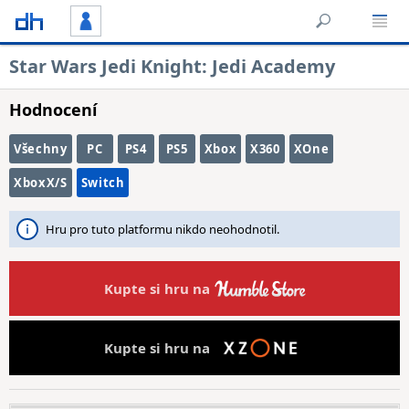
Star Wars Jedi Knight: Jedi Academy
Hodnocení
Všechny
PC
PS4
PS5
Xbox
X360
XOne
XboxX/S
Switch
Hru pro tuto platformu nikdo neohodnotil.
Kupte si hru na
Kupte si hru na