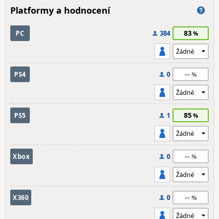
Platformy a hodnocení
83
PC
384
--
PS4
0
85
PS5
1
--
Xbox
0
--
X360
0