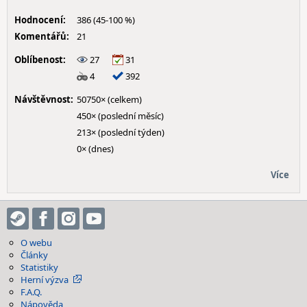
Hodnocení:
386 (45-100 %)
Komentářů:
21
Oblíbenost:
27
31
4
392
Návštěvnost:
50750× (celkem)
450× (poslední měsíc)
213× (poslední týden)
0× (dnes)
Více
O webu
Články
Statistiky
Herní výzva
F.A.Q.
Nápověda