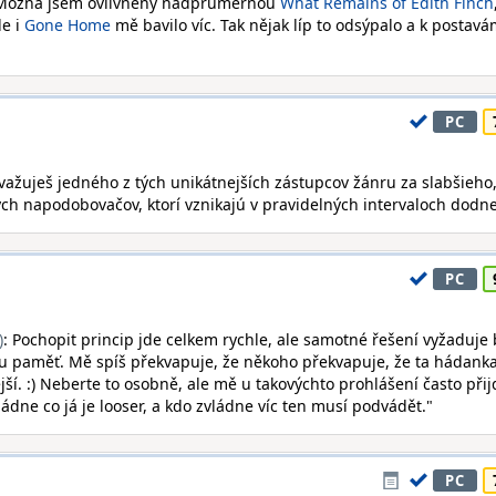
 Možná jsem ovlivněný nadprůměrnou
What Remains of Edith Finch
le i
Gone Home
mě bavilo víc. Tak nějak líp to odsýpalo a k postav
PC
važuješ jedného z tých unikátnejších zástupcov žánru za slabšieho, 
ných napodobovačov, ktorí vznikajú v pravidelných intervaloch dodne
PC
)
: Pochopit princip jde celkem rychle, ale samotné řešení vyžaduje
u paměť. Mě spíš překvapuje, že někoho překvapuje, že ta hádank
í. :) Neberte to osobně, ale mě u takovýchto prohlášení často přij
ládne co já je looser, a kdo zvládne víc ten musí podvádět."
PC