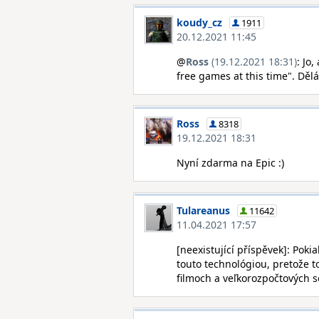
koudy_cz
1911
20.12.2021 11:45
@
Ross
(19.12.2021 18:31)
: Jo
free games at this time". Děl
Ross
8318
19.12.2021 18:31
Nyní zdarma na Epic :)
Tulareanus
11642
11.04.2021 17:57
[neexistující příspěvek]: Poki
touto technológiou, pretože to
filmoch a veľkorozpočtových s