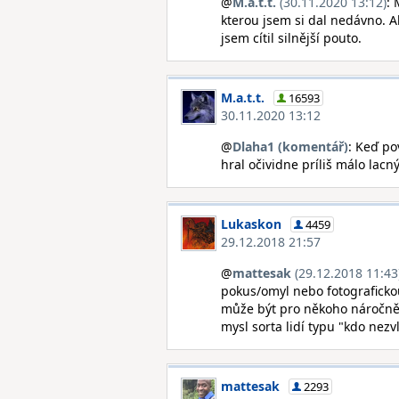
@
M.a.t.t.
(30.11.2020 13:12)
:
kterou jsem si dal nedávno. A
jsem cítil silnější pouto.
M.a.t.t.
16593
30.11.2020 13:12
@
Dlaha1 (komentář)
: Keď po
hral očividne príliš málo lac
Lukaskon
4459
29.12.2018 21:57
@
mattesak
(29.12.2018 11:43
pokus/omyl nebo fotograficko
může být pro někoho náročnějš
mysl sorta lidí typu "kdo nezv
mattesak
2293