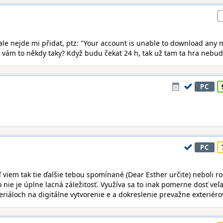
, ale nejde mi přidat, ptz: "Your account is unable to download any
á vám to někdy taky? Když budu čekat 24 h, tak už tam ta hra nebude
PC
PC
aľ viem tak tie ďalšie tebou spomínané (Dear Esther určite) neboli r
 nie je úplne lacná záležitosť. Využíva sa to inak pomerne dosť veľ
eriáloch na digitálne vytvorenie e a dokreslenie prevažne exteriéro