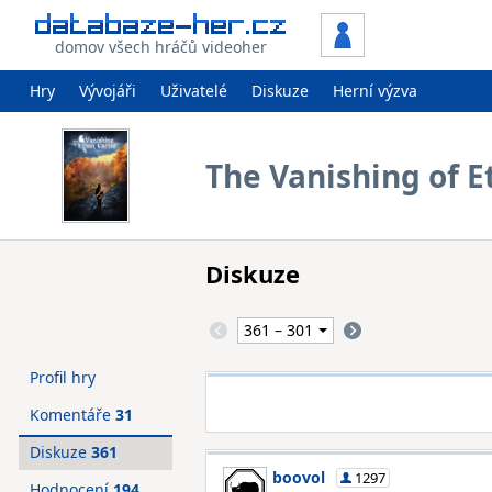
domov všech hráčů videoher
Hry
Vývojáři
Uživatelé
Diskuze
Herní výzva
The Vanishing of E
Diskuze
Profil hry
Komentáře
31
Diskuze
361
boovol
1297
Hodnocení
194