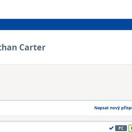
than Carter
Napsat nový přís
PC