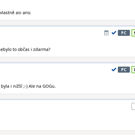
 vlastně asi ano.
PC
nebylo to občas i zdarma?
PC
 byla i nižší ;-) Ale na GOGu.