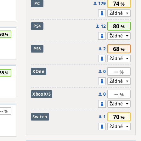
74
179
PC
80
12
PS4
90
68
2
PS5
--
0
XOne
85
--
0
XboxX/S
--
70
1
Switch