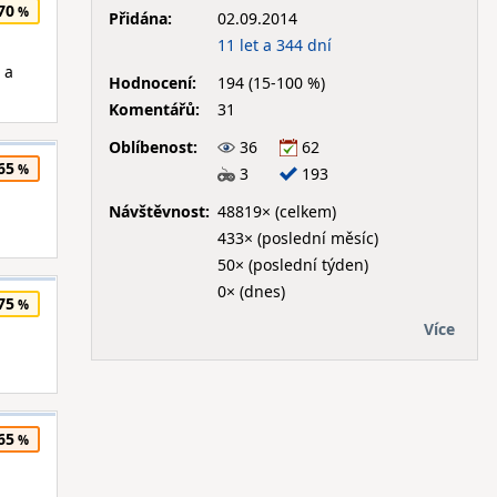
70
Přidána:
02.09.2014
11 let a 344 dní
 a
Hodnocení:
194 (15-100 %)
Komentářů:
31
Oblíbenost:
36
62
65
3
193
Návštěvnost:
48819× (celkem)
433× (poslední měsíc)
50× (poslední týden)
0× (dnes)
75
Více
65