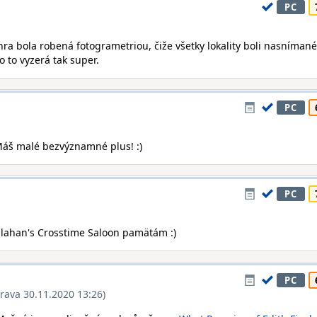
PC
 hra bola robená fotogrametriou, čiže všetky lokality boli nasnímané
o to vyzerá tak super.
PC
Máš malé bezvýznamné plus! :)
PC
Callahan's Crosstime Saloon pamätám :)
PC
rava 30.11.2020 13:26)