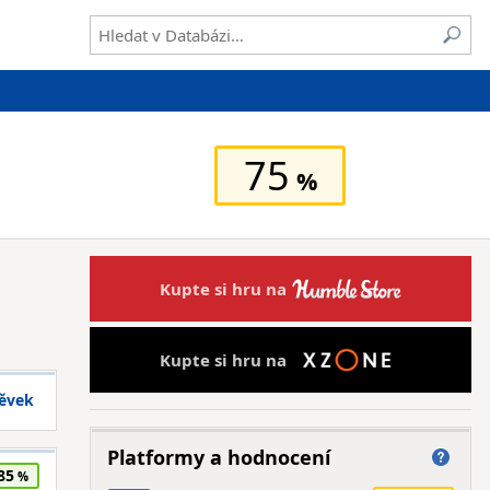
75
Kupte si hru na
Kupte si hru na
pěvek
Platformy a hodnocení
85