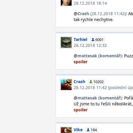
28.12.2018 18:14
@
Crash
(28.12.2018 11:42)
: A
tak rychle nechytne.
Tarhiel
6001
28.12.2018 12:32
@
mattesak (komentář)
: Puz
Crash
10202
28.12.2018 11:42 (poslední úp
@
mattesak (komentář)
: Poř
Už jsme to tu řešili několikrá
Vike
184