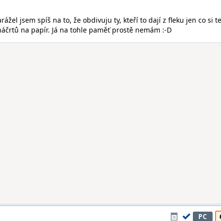
arážel jsem spíš na to, že obdivuju ty, kteří to dají z fleku jen co si t
náčrtů na papír. Já na tohle paměť prostě nemám :-D
PC