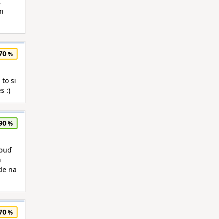
,
ám
70
to si
s :)
90
 buď
a
de na
70