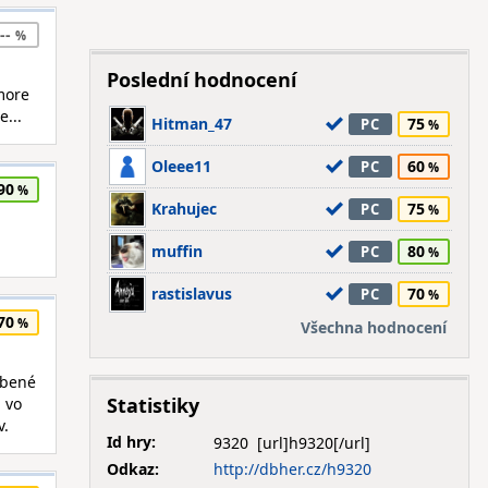
--
Poslední hodnocení
 more
...
Hitman_47
75
PC
Oleee11
60
PC
90
Krahujec
75
PC
muffin
80
PC
rastislavus
70
PC
70
Všechna hodnocení
obené
Statistiky
a vo
v.
Id hry:
9320
Odkaz:
http://dbher.cz/h9320