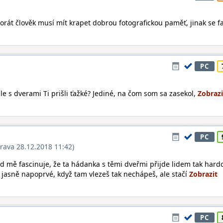
korát člověk musí mít krapet dobrou fotografickou paměť, jinak se f
PC
zle s dverami Ti prišli ťažké? Jediné, na čom som sa zasekol,
PC
rava 28.12.2018 11:42)
ád mě fascinuje, že ta hádanka s těmi dveřmi přijde lidem tak hard
t, jasně napoprvé, když tam vlezeš tak nechápeš, ale stačí
PC