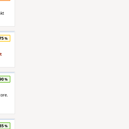
akt
75
90
core.
85