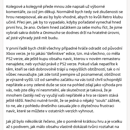
Kolegové a kolegyně přede mnou zde napsali už výborné
komentáře, za což jim děkuji. Normálně bych tedy své zkušenosti se
hrou nesepisoval, ale asi by bylo vhodné, abych to kvůli Retro klubu
učinil. Přeci jen, jak by to vypadalo, kdyby pořadatel vynechal hned
první hru, že ano. Ovšem hned začátkem za sebe mohu říct, že jsme
vybrali sakra dobře a
Onimusha
se dodnes drží na hratelné úrovni,
ač jisté výhrady jistě mít budu.
V první řadě bych chtěl všechny případné hráče odradit od původní
Xbox verze. Je to jakási "definitive" edice, tzn. má všechno, co měla
PS2 verze, ale ještě kupu obsahu navíc, kterou v novém remasteru
nenajdete, neb vychází právě z PS2 verze. Pokud však nepatříte k
těm, kteří se rádi dobrovolně trápí u nejvyšších obtížností, tak o ní
vůbec neuvažujte. Jak zde totiž jvempire už poznamenal, obtížnost
je výrazně vyšší. Už od samého začátku na vás totiž chrlí schopnější
nepřátele a ony zelené duše se sice na pohled zdají jako výhoda pro
vás, neb jste díky ní nesmrtelní, ale skutečnost je taková, že je
mnohem častěji než vy využijí vaši nepřátelé a hra se rázem stává
ještě těžší. Nechci nutně tvrdit, že se jedná o nějaký "souls" zážitek,
to ne, ale z pohledu dnešního casuala jde o zbytečnou frustraci
navíc, které se můžete v ostatních verzích vyhnout.
Jak již bylo několikrát řečeno, jde o poměrně krátkou hru a je vcelku
až s podivem, jak málo obsahu vlastně dokázali tvůrci roztahat na