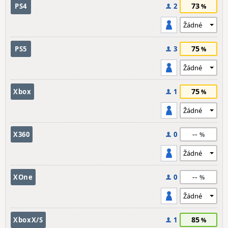
73
PS4
2
75
PS5
3
75
Xbox
1
--
X360
0
--
XOne
0
85
XboxX/S
1