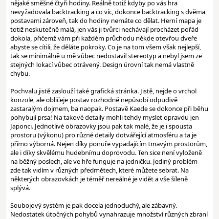
nějaké směšné čtyři hodiny. Reálně totiž kdyby po vás hra
nevyžadovala backtracking a co víc, dokonce backtracking s dvěma
postavami zároveň, tak do hodiny nemáte co dělat. Herní mapa je
totiž neskutečně malá, jen vás ji tvůrci nechávají procházet pořád
dokola, přičemž vám při každém průchodu někde otevřou dveře
abyste se cítili, že děláte pokroky. Co je na tom všem však nejlepší,
tak se minimálně u mě vůbec nedostavil stereotyp a nebyl jsem ze
stejných lokací vůbec otrávený. Design úrovní tak nemá vlastně
chybu.
Pochvalu jistě zaslouží také grafická stránka. Jistě, nejde o vrchol
konzole, ale obličeje postav rozhodně nepůsobí odpudivě
zastaralým dojmem, ba naopak. Postavě Kaede se dokonce při běhu
pohybují prsa! Na takové detaily mohli tehdy myslet opravdu jen
Japonci. Jednotlivé obrazovky jsou pak tak malé, že je i spousta
prostoru (výkonu) pro různé detaily dotvářející atmosféru a ta je
přímo výborná. Nejen díky ponuře vypadajícím tmavým prostorům,
ale i díky skvělému hudebnímu doprovodu. Ten sice není vyloženě
na běžný poslech, ale ve hře funguje na jedničku. Jediný problém
zde tak vidím v různých předmětech, které můžete sebrat. Na
některých obrazovkách je téměř nereálné je vidět a vše šíleně
splývá.
Soubojový systém je pak docela jednoduchý, ale zábavný.
Nedostatek útočných pohybů vynahrazuje množství různých zbraní