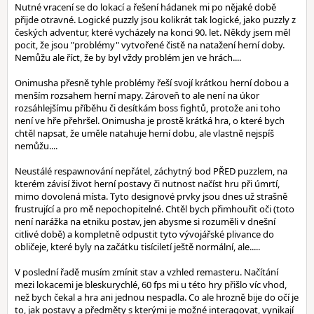
Nutné vracení se do lokací a řešení hádanek mi po nějaké době
přijde otravné. Logické puzzly jsou kolikrát tak logické, jako puzzly z
českých adventur, které vycházely na konci 90. let. Někdy jsem měl
pocit, že jsou "problémy" vytvořené čistě na natažení herní doby.
Nemůžu ale říct, že by byl vždy problém jen ve hrách....
Onimusha přesně tyhle problémy řeší svojí krátkou herní dobou a
menším rozsahem herní mapy. Zároveň to ale není na úkor
rozsáhlejšímu příběhu či desítkám boss fightů, protože ani toho
není ve hře přehršel. Onimusha je prostě krátká hra, o které bych
chtěl napsat, že uměle natahuje herní dobu, ale vlastně nejspíš
nemůžu....
Neustálé respawnování nepřátel, záchytný bod PŘED puzzlem, na
kterém závisí život herní postavy či nutnost načíst hru při úmrtí,
mimo dovolená místa. Tyto designové prvky jsou dnes už strašně
frustrující a pro mě nepochopitelné. Chtěl bych přimhouřit oči (toto
není narážka na etniku postav, jen abysme si rozuměli v dnešní
citlivé době) a kompletně odpustit tyto vývojářské plivance do
obličeje, které byly na začátku tisíciletí ještě normální, ale.....
V poslední řadě musím zmínit stav a vzhled remasteru. Načítání
mezi lokacemi je bleskurychlé, 60 fps mi u této hry přišlo víc vhod,
než bych čekal a hra ani jednou nespadla. Co ale hrozně bije do očí je
to, jak postavy a předměty s kterými je možné interagovat, vynikají