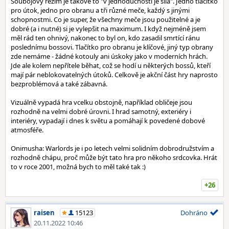
Soubojový režim je takové to "v jednoduchosti je síla". Jedno tlačítko
pro útok, jedno pro obranu a tři různé meče, každý s jinými
schopnostmi. Co je super, že všechny meče jsou použitelné a je
dobré (a i nutné) si je vylepšit na maximum. I když nejméně jsem
měl rád ten ohnivý, nakonec to byl on, kdo zasadil smrtící ránu
poslednímu bossovi. Tlačítko pro obranu je klíčové, jiný typ obrany
zde nemáme - žádné kotouly ani úskoky jako v moderních hrách.
Jde ale kolem nepřítele běhat, což se hodí u některých bossů, kteří
mají pár neblokovatelných útoků. Celkově je akční část hry naprosto
bezproblémová a také zábavná.
Vizuálně vypadá hra vcelku obstojně, například obličeje jsou
rozhodně na velmi dobré úrovni. I hrad samotný, exteriéry i
interiéry, vypadají i dnes k světu a pomáhají k povedené dobové
atmosféře.
Onimusha: Warlords je i po letech velmi solidním dobrodružstvím a
rozhodně chápu, proč může být tato hra pro někoho srdcovka. Hrát
to v roce 2001, možná bych to měl také tak :)
+26
raisen
15123
Dohráno
20.11.2022 10:46