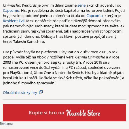
Onimusha: Warlords
je prvním dílem známé
série
akčních adventur od
Capcomu
. Hra je rozdělena do šesti kapitol a má hororové ladění. Pojetí
hry je velmi podobné jinému známému titulu od
Capcomu
, kterým je
Resident Evil
. Mezi nepřátele zde patří nejrůznější démoni, především
pak nemrtví vojáci Nobunagy, které budete moci sprovodit ze světa jak
tradičními samurajskými zbraněmi, tak i nadpřirozenými schopnostmi
spřízněných démonů. Obličej a hlas hlavní postavě propůjčil slavný
herec Takeshi Kaneshiro.
Hra původně vyšla na platformu PlayStation 2 už v roce 2001, o rok
později vyšla též na Xbox v rozšířené verzi
Genma Onimusha
a v roce
2003 i na PC, ovšem jen pro asijský a ruský trh. V roce 2019 se v
remasterované verzi dočkal vydání na PC i západ, společně s verzemi
pro PlayStation 4, Xbox One a Nintendo Switch. Hra byla kladně přijata
herní kritikou i hráči. Dočkala se skvělých tržeb, několika pokračování, a
jednoho filmového zpracování.
Oficiální stránky hry
Kupte
si hru na