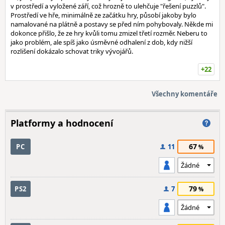
v prostředí a vyložené září, což hrozně to ulehčuje "řešení puzzlů".
Prostředí ve hře, minimálně ze začátku hry, působí jakoby bylo
namalované na plátně a postavy se před ním pohybovaly. Někde mi
dokonce přišlo, že ze hry kvůli tomu zmizel třetí rozměr. Neberu to
jako problém, ale spíš jako úsměvné odhalení z dob, kdy nižší
rozlišení dokázalo schovat triky vývojářů.
+22
Všechny komentáře
Platformy a hodnocení
67
PC
11
79
PS2
7