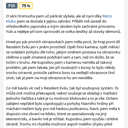
75
PS5
O sérii Onimusha jsem už párkrát slyšela, ale až nyní díky
Retro
Klubu
jsem se dostala k jejímu zahrání. Příběh mě zavedl do
středověkého Japonska a mým úkolem bylo zachránit princeznu
Yuki a nejlépe při tom sprovodit ze světa desítky až stovky démonů.
Hned po pár prvních obrazovkách jsem měla pocit, že hraji první díl
Resident Evilu jen v jiném prostředí. Opět fixní kamera, opět měnící
se ovládání pohybu dle toho, jakým směrem postava na obrazovku
vběhne a opět zmatené pobíhání sem a tam, než mi došlo, že se
točím v kruhu. Ale kupodivu jsem s kamerou neměla až takový
problém, jak jsem čekala. Jen při soubojích s bossy to bylo někdy
trochu otravné, protože zatímco boss na vedlejší obrazovce činil
útok, tak já jsem na mojí obrazovce ho ani neviděla.
Co mě bavilo víc než v Resident Evilu, tak byl soubojový systém. To
může znít možná překvapivě, neboť souboje se skládají z mačkání
jednoho tlačítka a také je tu možnost blokování a to je vše. Ovšem
zabíjení nepřátel bylo uspokojující a pohyby hlavního hrdiny při
máchání mečem byly pro mě hezkou podívanou. Navíc jsem měla k
dispozici více zbraní na blízko, které se specializovaly na jiný
element/sílu, a bavilo mě je střídat. Kupodivu jsem využila i střelné
zbraně. Trochu mi chyběla možnost aspoň malého úhybu před