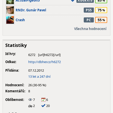
85
ActualPigeon5
XboxX/S
75
RNDr. Gunár Pavel
PS5
55
Crash
PC
Všechna hodnocení
Statistiky
Id hry:
6272
Odkaz:
http://dbher.cz/h6272
Přidána:
07.12.2012
13 let a 247 dní
Hodnocení:
26 (30-95 %)
Komentářů:
8
Oblíbenost:
7
6
2
20