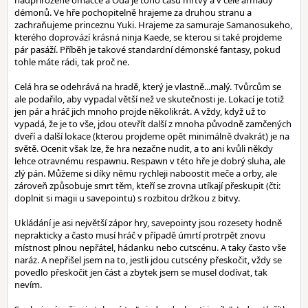
nadpřirozené omáčce a Oda je toho času mrtvý a v čele armády
démonů. Ve hře pochopitelně hrajeme za druhou stranu a
zachraňujeme princeznu Yuki. Hrajeme za samuraje Samanosukeho,
kterého doprovází krásná ninja Kaede, se kterou si také projdeme
pár pasáží. Příběh je takové standardní démonské fantasy, pokud
tohle máte rádi, tak proč ne.
Celá hra se odehrává na hradě, který je vlastně...malý. Tvůrcům se
ale podařilo, aby vypadal větší než ve skutečnosti je. Lokací je totiž
jen pár a hráč jich mnoho projde několikrát. A vždy, když už to
vypadá, že je to vše, jdou otevřít další z mnoha původně zamčených
dveří a další lokace (kterou projdeme opět minimálně dvakrát) je na
světě. Ocenit však lze, že hra nezačne nudit, a to ani kvůli někdy
lehce otravnému respawnu. Respawn v této hře je dobrý sluha, ale
zlý pán. Můžeme si díky němu rychleji naboostit meče a orby, ale
zároveň způsobuje smrt těm, kteří se zrovna utíkají přeskupit (čti:
doplnit si magii u savepointu) s rozbitou držkou z bitvy.
Ukládání je asi největší zápor hry, savepointy jsou rozesety hodně
neprakticky a často musí hráč v případě úmrtí protrpět znovu
místnost plnou nepřátel, hádanku nebo cutscénu. A taky často vše
naráz. A nepřišel jsem na to, jestli jdou cutscény přeskočit, vždy se
povedlo přeskočit jen část a zbytek jsem se musel dodívat, tak
nevím.