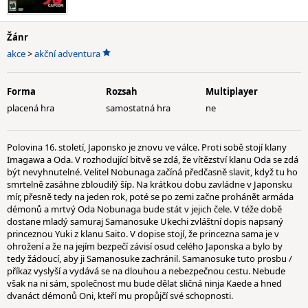
Žánr
akce
>
akční adventura
Forma
Rozsah
Multiplayer
placená hra
samostatná hra
ne
Polovina 16. století, Japonsko je znovu ve válce. Proti sobě stojí klany
Imagawa a Oda. V rozhodující bitvě se zdá, že vítězství klanu Oda se zdá
být nevyhnutelné. Velitel Nobunaga začíná předčasně slavit, když tu ho
smrtelně zasáhne zbloudilý šíp. Na krátkou dobu zavládne v Japonsku
mír, přesně tedy na jeden rok, poté se po zemi začne prohánět armáda
démonů a mrtvý Oda Nobunaga bude stát v jejich čele. V téže době
dostane mladý samuraj Samanosuke Ukechi zvláštní dopis napsaný
princeznou Yuki z klanu Saito. V dopise stojí, že princezna sama je v
ohrožení a že na jejím bezpečí závisí osud celého Japonska a bylo by
tedy žádoucí, aby ji Samanosuke zachránil. Samanosuke tuto prosbu /
příkaz vyslyší a vydává se na dlouhou a nebezpečnou cestu. Nebude
však na ni sám, společnost mu bude dělat sličná ninja Kaede a hned
dvanáct démonů Oni, kteří mu propůjčí své schopnosti.