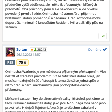
Obě verze jsem hrál těsně po sobě, takže druhé hraní zpomalovala
především vyšší obtížnost, ale i několik přesunutých klíčových
předmětů. Oba průchody jsem si ale nakonec užil a jde o velmi
povedený první díl série. Onimusha má atmosféru, příjemnou
hratelnost i dobrý poměr bojů a hádanek. Hraní rozhodně mohu
doporučit, minimálně fanouškům Resident Evil, a další díly píšu na
seznam.
+28
Zoltan
28243
Dohráno
26.12.2022 15:57
75
PS5
Onimusha: Warlords je pro mě docela příjemným překvapením. Více
než 20 let stará hra původem z PS2 se totiž stále dobře hraje, jen
musí samozřejmě hráč přistoupit k tomu, že už se jedná spíše o
retro hraní a herní mechanismy jsou pochopitelně dávno
překonány.
Líbí se mi zasazení hry do alternativní reality 16 století, potkáme tu
tedy i slavné osobnosti té doby, jako jsou Nobunaga Oda nebo jeho
pravá ruka Hidejoši Tojotomi. Akorát je to všechno zabalené v