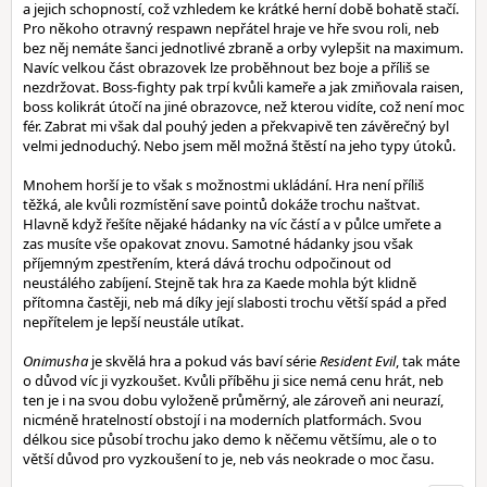
a jejich schopností, což vzhledem ke krátké herní době bohatě stačí.
Pro někoho otravný respawn nepřátel hraje ve hře svou roli, neb
bez něj nemáte šanci jednotlivé zbraně a orby vylepšit na maximum.
Navíc velkou část obrazovek lze proběhnout bez boje a příliš se
nezdržovat. Boss-fighty pak trpí kvůli kameře a jak zmiňovala raisen,
boss kolikrát útočí na jiné obrazovce, než kterou vidíte, což není moc
fér. Zabrat mi však dal pouhý jeden a překvapivě ten závěrečný byl
velmi jednoduchý. Nebo jsem měl možná štěstí na jeho typy útoků.
Mnohem horší je to však s možnostmi ukládání. Hra není příliš
těžká, ale kvůli rozmístění save pointů dokáže trochu naštvat.
Hlavně když řešíte nějaké hádanky na víc částí a v půlce umřete a
zas musíte vše opakovat znovu. Samotné hádanky jsou však
příjemným zpestřením, která dává trochu odpočinout od
neustálého zabíjení. Stejně tak hra za Kaede mohla být klidně
přítomna častěji, neb má díky její slabosti trochu větší spád a před
nepřítelem je lepší neustále utíkat.
Onimusha
je skvělá hra a pokud vás baví série
Resident Evil
, tak máte
o důvod víc ji vyzkoušet. Kvůli příběhu ji sice nemá cenu hrát, neb
ten je i na svou dobu vyloženě průměrný, ale zároveň ani neurazí,
nicméně hratelností obstojí i na moderních platformách. Svou
délkou sice působí trochu jako demo k něčemu většímu, ale o to
větší důvod pro vyzkoušení to je, neb vás neokrade o moc času.