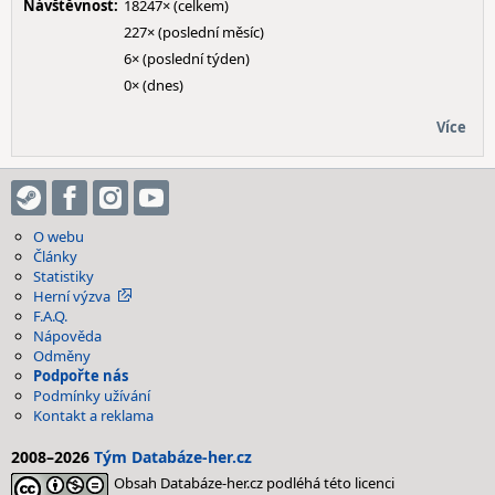
Návštěvnost:
18247× (celkem)
227× (poslední měsíc)
6× (poslední týden)
0× (dnes)
Více
O webu
Články
Statistiky
Herní výzva
F.A.Q.
Nápověda
Odměny
Podpořte nás
Podmínky užívání
Kontakt a reklama
2008–2026
Tým Databáze-her.cz
Obsah Databáze-her.cz podléhá této licenci