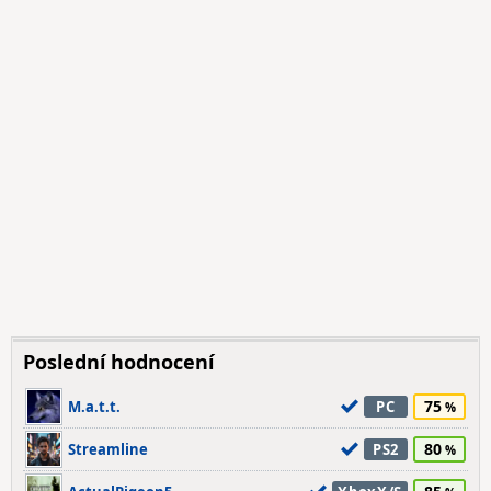
Poslední hodnocení
75
M.a.t.t.
PC
80
Streamline
PS2