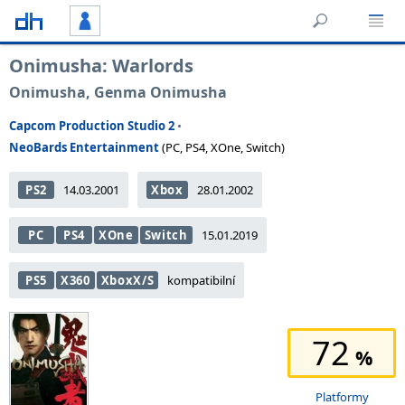
Onimusha: Warlords
Onimusha, Genma Onimusha
Capcom Production Studio 2
•
NeoBards Entertainment
(PC, PS4, XOne, Switch)
PS2
14.03.2001
Xbox
28.01.2002
PC
PS4
XOne
Switch
15.01.2019
PS5
X360
XboxX/S
kompatibilní
72
Platformy