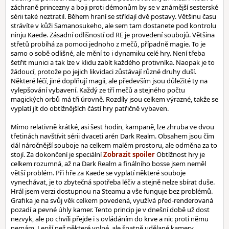
záchraně princezny a boji proti démonům by se v známější sesterské
sérii také neztratil. Během hraní se střídají dvě postavy. Většinu času
strávíte v kůži Samanosukeho, ale sem tam dostanete pod kontrolu
ninju Kaede. Zásadní odlišností od RE je provedení soubojů. Většina
střetů probíhá za pomoci jednoho z mečů, případně magie. To je
samo o sobě odlišné, ale mění to i dynamiku celé hry. Není třeba
šetřit munici a tak lze v klidu zabít každého protivníka. Naopak je to
žádoucí, protože po jejich likvidaci zůstávají různé druhy duší.
Některé léčí, jiné doplňují magii, ale především jsou důležité ty na
vylepšování vybavení. Každý ze tří mečů a stejného počtu
magických orbů má tři úrovně. Rozdíly jsou celkem výrazné, takže se
vyplatí jít do obtížnějších částí hry patřičně vybaven.
Mimo relativně krátké, asi šest hodin, kampaně, lze zhruba ve dvou
třetinách navštívit sérii dvaceti arén Dark Realm. Obsahem jsou čím
dál náročnější souboje na celkem malém prostoru, ale odměna za to
stojí. Za dokončení je speciální
Obtížnost hry je
celkem rozumná, až na Dark Realm a finálního bosse jsem neměl
větší problém. Při hře za Kaede se vyplatí některé souboje
vynechávat, je to zbytečná spotřeba léčiv a stejně nelze sbírat duše.
Hrál jsem verzi dostupnou na Steamu a vše funguje bez problémů.
Grafika je na svůj věk celkem povedená, využívá před-renderovaná
pozadí a pevné úhly kamer. Tento princip je v dnešní době už dost
nezvyk, ale po chvíli přejde i s ovládáním do krve a nic proti němu
nemám. Lepší než některé volné, ale špatně udělané kamery.