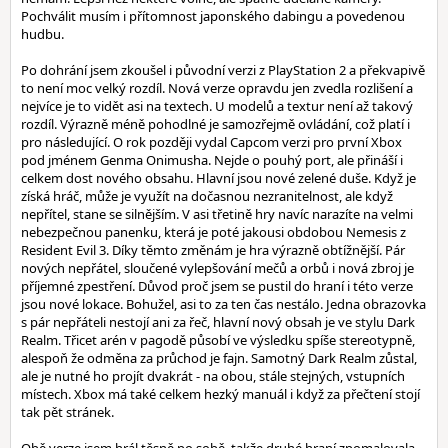
Pochválit musím i přítomnost japonského dabingu a povedenou
hudbu.
Po dohrání jsem zkoušel i původní verzi z PlayStation 2 a překvapivě
to není moc velký rozdíl. Nová verze opravdu jen zvedla rozlišení a
nejvíce je to vidět asi na textech. U modelů a textur není až takový
rozdíl. Výrazně méně pohodlné je samozřejmě ovládání, což platí i
pro následující. O rok později vydal Capcom verzi pro první Xbox
pod jménem Genma Onimusha. Nejde o pouhý port, ale přináší i
celkem dost nového obsahu. Hlavní jsou nové zelené duše. Když je
získá hráč, může je využít na dočasnou nezranitelnost, ale když
nepřítel, stane se silnějším. V asi třetině hry navíc narazíte na velmi
nebezpečnou panenku, která je poté jakousi obdobou Nemesis z
Resident Evil 3. Díky těmto změnám je hra výrazně obtížnější. Pár
nových nepřátel, sloučené vylepšování mečů a orbů i nová zbroj je
příjemné zpestření. Důvod proč jsem se pustil do hraní i této verze
jsou nové lokace. Bohužel, asi to za ten čas nestálo. Jedna obrazovka
s pár nepřáteli nestojí ani za řeč, hlavní nový obsah je ve stylu Dark
Realm. Třicet arén v pagodě působí ve výsledku spíše stereotypně,
alespoň že odměna za průchod je fajn. Samotný Dark Realm zůstal,
ale je nutné ho projít dvakrát - na obou, stále stejných, vstupních
místech. Xbox má také celkem hezký manuál i když za přečtení stojí
tak pět stránek.