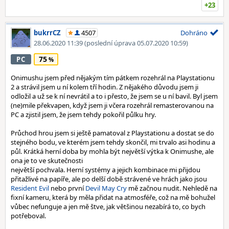
+23
bukrrCZ
4507
Dohráno
28.06.2020 11:39
(poslední úprava 05.07.2020 10:59)
75
PC
Onimushu jsem před nějakým tím pátkem rozehrál na Playstationu
2 a strávil jsem u ní kolem tří hodin. Z nějakého důvodu jsem ji
odložil a už se k ní nevrátil a to i přesto, že jsem se u ní bavil. Byl jsem
(ne)mile překvapen, když jsem ji včera rozehrál remasterovanou na
PC a zjistil jsem, že jsem tehdy pokořil půlku hry.
Průchod hrou jsem si ještě pamatoval z Playstationu a dostat se do
stejného bodu, ve kterém jsem tehdy skončil, mi trvalo asi hodinu a
půl. Krátká herní doba by mohla být největší výtka k Onimushe, ale
ona je to ve skutečnosti
největší pochvala. Herní systémy a jejich kombinace mi přijdou
přitažlivé na papíře, ale po delší době strávené ve hrách jako jsou
Resident Evil
nebo první
Devil May Cry
mě začnou nudit. Nehledě na
fixní kameru, která by měla přidat na atmosféře, což na mě bohužel
vůbec nefunguje a jen mě štve, jak většinou nezabírá to, co bych
potřeboval.