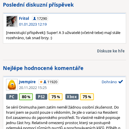
Poslední diskuzní příspěvek
Fritol
17290
01.01.2023 12:19
[neexistující příspěvek]: Super! A 3 uživatelé (včetně tebe) mají stále
rozehráno, tak snad brzy. :)
Diskuze ke hře
Nejlépe hodnocené komentáře
jvempire
11920
Dohráno
20.11.2022 15:25
80
75
75
PC
PS2
Xbox
Se sérií Onimusha jsem zatím neměl žádnou osobní zkušenost. Do
hraní jsem se pustil pouze s vědomím, že jde o variaci na Resident
Evil zasazenou do japonského prostředí. To vlastně reálně popisuje
jednu část hry. Relativně omezený prostor, který se postupně
odemyká pomocí různých puzzlů a poschovávaných klíčů. Příběh o