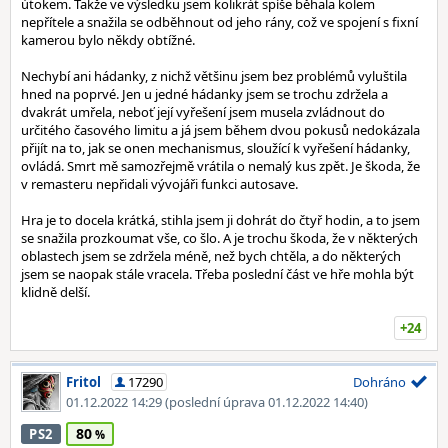
útokem. Takže ve výsledku jsem kolikrát spíše běhala kolem
nepřítele a snažila se odběhnout od jeho rány, což ve spojení s fixní
kamerou bylo někdy obtížné.
Nechybí ani hádanky, z nichž většinu jsem bez problémů vyluštila
hned na poprvé. Jen u jedné hádanky jsem se trochu zdržela a
dvakrát umřela, neboť její vyřešení jsem musela zvládnout do
určitého časového limitu a já jsem během dvou pokusů nedokázala
přijít na to, jak se onen mechanismus, sloužící k vyřešení hádanky,
ovládá. Smrt mě samozřejmě vrátila o nemalý kus zpět. Je škoda, že
v remasteru nepřidali vývojáři funkci autosave.
Hra je to docela krátká, stihla jsem ji dohrát do čtyř hodin, a to jsem
se snažila prozkoumat vše, co šlo. A je trochu škoda, že v některých
oblastech jsem se zdržela méně, než bych chtěla, a do některých
jsem se naopak stále vracela. Třeba poslední část ve hře mohla být
klidně delší.
+24
Fritol
17290
Dohráno
01.12.2022 14:29
(poslední úprava 01.12.2022 14:40)
80
PS2