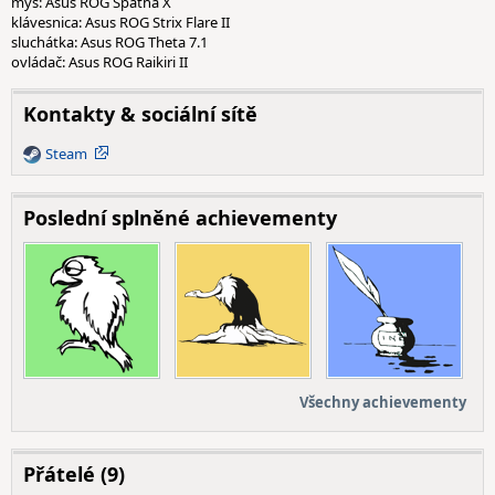
myš: Asus ROG Spatha X
klávesnica: Asus ROG Strix Flare II
sluchátka: Asus ROG Theta 7.1
ovládač: Asus ROG Raikiri II
Kontakty & sociální sítě
Steam
Steam
Poslední splněné achievementy
Všechny achievementy
Přátelé (9)