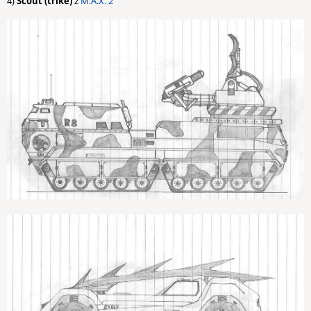
4)
Scout (trike)
z
M.A.X. 2