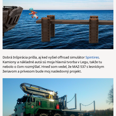
Dobrá Inšpirácia prišla, aj ked vyšiel offroad simulátor
Spintires
.
Kamiony a nákladné autá sú moja hlavná tvorba v Legu, takže tu
nebolo o čom rozmýšlať. Hneď som vedel, že MAZ-537 s lesníckym
žeriavom a prívesom bude moj nasledovný projekt.