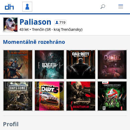
Paliason
719
43 let • Trenčín (SR - kraj Trenčiansky)
Momentálně rozehráno
Profil