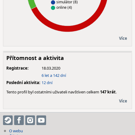
simulátor (8)
online (4)
Více
Přítomnost a aktivita
Registrace:
18.03.2020
6 let a 142 dní
Poslední aktivita:
12 dní
Tento profil byl ostatními uživateli navštíven celkem
147 krát
.
Více
O webu