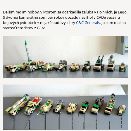
Dalším mojím hobby, v ktorom sa odzrkadlila záľuba v Pc-hrách, je Lego.
S dvoma kamarátmi som pár rokov dozadu navrhol v CADe vačšinu
bojových jednotiek + nejaké budovy z hry
C&C Generals
. Ja som mal na
starosť teroristov z GLA: