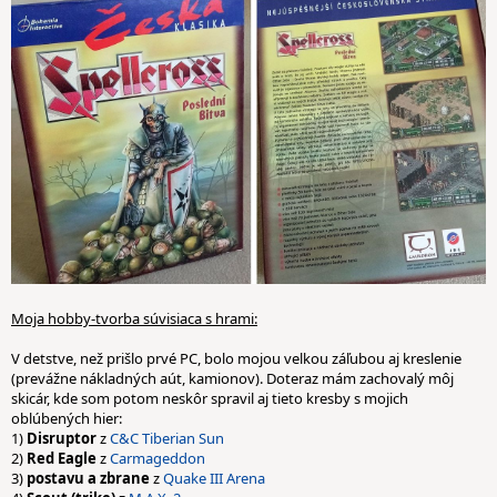
Moja hobby-tvorba súvisiaca s hrami:
V detstve, než prišlo prvé PC, bolo mojou velkou záľubou aj kreslenie
(prevážne nákladných aút, kamionov). Doteraz mám zachovalý môj
skicár, kde som potom neskôr spravil aj tieto kresby s mojich
oblúbených hier:
1)
Disruptor
z
C&C Tiberian Sun
2)
Red Eagle
z
Carmageddon
3)
postavu a zbrane
z
Quake III Arena