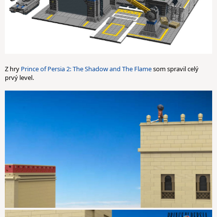
Z hry
Prince of Persia 2: The Shadow and The Flame
som spravil celý
prvý level.