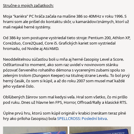
Stručne o mojich začiatkoch:
Moja "kariéra" PC hráča začala na mašine 386 so 40MHz v roku 1996. S
hrami som ale prišiel do kontaktu skôr, u kamarádov/známych, ktorí už
mali nejaké herné systémy.
Od 386-ky som postupne vystriedal tieto stroje: Pentium 200, Athlon XP,
Core2duo, Core2Quad, Core i5. Grafických kariet som vystriedal
hromadu, od Nvidie aj Ati/AMD.
Neoddelitelnou súčasťou boli u mňa aj herné časopisy Level a Score.
Odštartoval to moment, ako som raz uvidel v novinovom stánku
pózovať červeného rohatého démona s vycerenými zubami spolu so
zeleným trolom (Dungeon Keeper) na titulnej strane Levelu. To bol prvý
herný časák, čo som si kúpil, a až do roku 2007 som musel mať každé
jeho vydané čislo.
Obľúbených žánrov som mal kedysi veľa. Hral som všetko, čo mi prišlo
pod ruku. Dnes už hlavne len FPS, Horror, Offroad/Rally a klasické RTS.
Úplne prvú hru, ktorú som kúpil originál v krabici (nerátam teraz plné
hry ako príloha časopisu) bola
SPELLCROSS: Poslední bitva
.