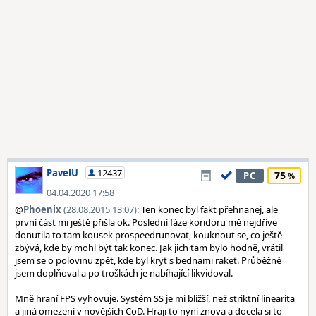
PavelU
12437
75
PC
04.04.2020 17:58
@
Phoenix
(28.08.2015 13:07)
: Ten konec byl fakt přehnanej, ale
první část mi ještě přišla ok. Poslední fáze koridoru mě nejdříve
donutila to tam kousek prospeedrunovat, kouknout se, co ještě
zbývá, kde by mohl být tak konec. Jak jich tam bylo hodně, vrátil
jsem se o polovinu zpět, kde byl kryt s bednami raket. Průběžně
jsem doplňoval a po troškách je nabíhající likvidoval.
Mně hraní FPS vyhovuje. Systém SS je mi bližší, než striktní linearita
a jiná omezení v novějších CoD. Hraji to nyní znova a docela si to