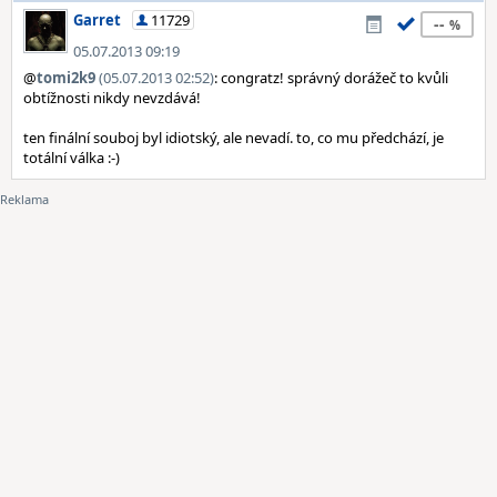
Garret
11729
--
05.07.2013 09:19
@
tomi2k9
(05.07.2013 02:52)
: congratz! správný dorážeč to kvůli
obtížnosti nikdy nevzdává!
ten finální souboj byl idiotský, ale nevadí. to, co mu předchází, je
totální válka :-)