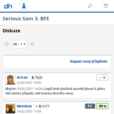
Serious Sam 3: BFE
Diskuze
Napsat nový příspěvek
--
Artran
7628
22.02.2021 14:30
@
ajne
(18.02.2021 14:26)
: Lepší dvě výstižná souvětí jdoucí k jádru
věci (tento případ), než kvanta slovního sena.
90
Mendoza
5177
PC
18.02.2021 17:03