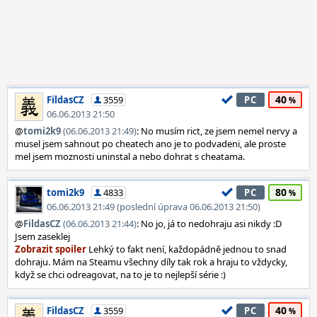
40
FildasCZ
3559
PC
06.06.2013 21:50
@
tomi2k9
(06.06.2013 21:49)
: No musím rict, ze jsem nemel nervy a
musel jsem sahnout po cheatech ano je to podvadeni, ale proste
mel jsem moznosti uninstal a nebo dohrat s cheatama.
80
tomi2k9
4833
PC
06.06.2013 21:49 (poslední úprava 06.06.2013 21:50)
@
FildasCZ
(06.06.2013 21:44)
: No jo, já to nedohraju asi nikdy :D
Jsem zaseklej
Lehký to fakt není, každopádně jednou to snad
dohraju. Mám na Steamu všechny díly tak rok a hraju to vždycky,
když se chci odreagovat, na to je to nejlepší série :)
40
FildasCZ
3559
PC