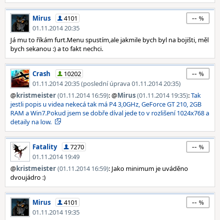
--
Mirus
4101
01.11.2014 20:35
Já mu to říkám furt.Menu spustím,ale jakmile bych byl na bojišti, měl
bych sekanou :) a to fakt nechci.
--
Crash
10202
01.11.2014 20:35 (poslední úprava 01.11.2014 20:35)
@
kristmeister
(01.11.2014 16:59)
: @
Mirus
(01.11.2014 19:35)
:
Tak
jestli popis u videa nekecá tak má P4 3,0GHz, GeForce GT 210, 2GB
RAM a Win7.Pokud jsem se dobře díval jede to v rozlišení 1024x768 a
detaily na low.
--
Fatality
7270
01.11.2014 19:49
@
kristmeister
(01.11.2014 16:59)
: Jako minimum je uváděno
dvoujádro :)
--
Mirus
4101
01.11.2014 19:35