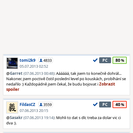
80
tomi2k9
4833
PC
05.07.2013 02:52
@
Garret
(07.06.2013 00:48)
: Aááááá, tak jsem to konečně dohrál...
Nakonec jsem poctivě čistil poslední level po kouskách, probíhání se
nedařilo :) Každopádně jsem čekal, že budu bojovat i
40
FildasCZ
3559
PC
07.06.2013 20:15
@
Sasakr
(07.06.2013 19:14)
: Mohli to dat s dlc treba za dolar vic ci
dva :).