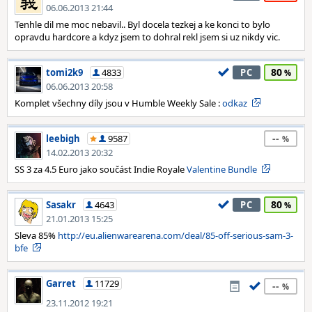
06.06.2013 21:44
Tenhle dil me moc nebavil.. Byl docela tezkej a ke konci to bylo
opravdu hardcore a kdyz jsem to dohral rekl jsem si uz nikdy vic.
80
tomi2k9
4833
PC
06.06.2013 20:58
Komplet všechny díly jsou v Humble Weekly Sale :
odkaz
--
leebigh
9587
14.02.2013 20:32
SS 3 za 4.5 Euro jako součást Indie Royale
Valentine Bundle
80
Sasakr
4643
PC
21.01.2013 15:25
Sleva 85%
http://eu.alienwarearena.com/deal/85-off-serious-sam-3-
bfe
Garret
11729
--
23.11.2012 19:21