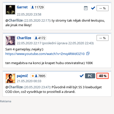
Garret
11729
--
22.05.2020 23:58
@
Charllize
(22.05.2020 22:17)
: ty stromy tak nějak divně levitujou,
ale jinak me likey!
--
Charllize
4172
22.05.2020 22:17 (poslední úprava 22.05.2020 22:43)
Sam 4 gameplay..nejaky:)
https://www.youtube.com/watch?v=Zmq4RMdOZ10
ten megabitva na konci je krapet hubu oteviratelna:) 100K
40
pajmič
7895
PC
21.05.2020 00:33
@
Charllize
(20.05.2020 23:47)
: Původně měl být SS 3 lowbudget
COD clon, což vysvětluje to prostředí a zbraně.