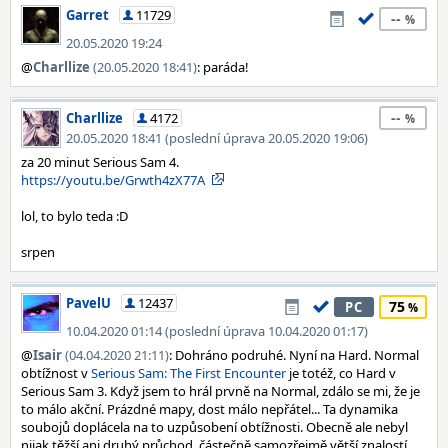
Garret
11729
--
20.05.2020 19:24
@
Charllize
(20.05.2020 18:41)
: paráda!
--
Charllize
4172
20.05.2020 18:41 (poslední úprava 20.05.2020 19:06)
za 20 minut Serious Sam 4.
https://youtu.be/Grwth4zX77A
lol, to bylo teda :D
srpen
PavelU
12437
75
PC
10.04.2020 01:14 (poslední úprava 10.04.2020 01:17)
@
Isair
(04.04.2020 21:11)
: Dohráno podruhé. Nyní na Hard. Normal
obtížnost v
Serious Sam: The First Encounter
je totéž, co Hard v
Serious Sam 3. Když jsem to hrál prvně na Normal, zdálo se mi, že je
to málo akční. Prázdné mapy, dost málo nepřátel... Ta dynamika
soubojů doplácela na to uzpůsobení obtížnosti. Obecně ale nebyl
nijak těžší ani druhý průchod, částečně samozřejmě větší znalostí