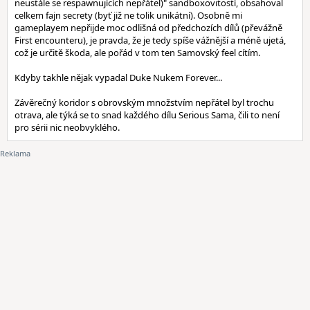
neustále se respawnujících nepřátel)" sandboxovitostí, obsahoval
celkem fajn secrety (byť již ne tolik unikátní). Osobně mi
gameplayem nepřijde moc odlišná od předchozích dílů (převážně
First encounteru), je pravda, že je tedy spíše vážnější a méně ujetá,
což je určitě škoda, ale pořád v tom ten Samovský feel cítím.
Kdyby takhle nějak vypadal Duke Nukem Forever...
Závěrečný koridor s obrovským množstvím nepřátel byl trochu
otrava, ale týká se to snad každého dílu Serious Sama, čili to není
pro sérii nic neobvyklého.