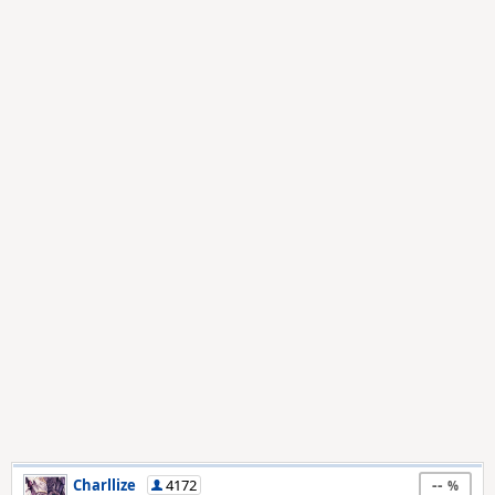
--
Charllize
4172