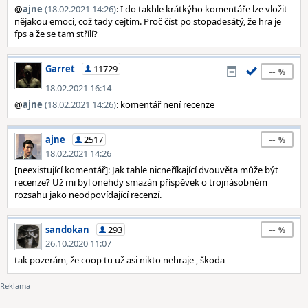
@
ajne
(18.02.2021 14:26)
: I do takhle krátkýho komentáře lze vložit
nějakou emoci, což tady cejtim. Proč číst po stopadesátý, že hra je
fps a že se tam střílí?
Garret
11729
--
18.02.2021 16:14
@
ajne
(18.02.2021 14:26)
: komentář není recenze
--
ajne
2517
18.02.2021 14:26
[neexistující komentář]: Jak tahle nicneříkající dvouvěta může být
recenze? Už mi byl onehdy smazán příspěvek o trojnásobném
rozsahu jako neodpovídající recenzí.
--
sandokan
293
26.10.2020 11:07
tak pozerám, že coop tu už asi nikto nehraje , škoda