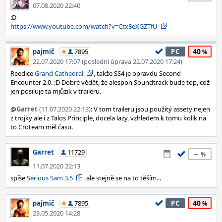
07.08.2020 22:40
:D
https://www.youtube.com/watch?v=Ctx8eXGZTfU
40
pajmič
7895
PC
22.07.2020 17:07 (poslední úprava 22.07.2020 17:24)
Reedice
Grand Cathedral
, takže SS4 je opravdu Second
Encounter 2.0. :D Dobré vědět, že alespon Soundtrack bude top, což
jen posiluje ta mjůzik v traileru.
@
Garret
(11.07.2020 22:13)
: V tom traileru jsou použitý assety nejen
z trojky ale i z Talos Principle, docela lazy, vzhledem k tomu kolik na
to Croteam měl času.
Garret
11729
--
11.07.2020 22:13
spíše
Serious Sam 3.5
. ale stejně se na to těším...
40
pajmič
7895
PC
23.05.2020 14:28