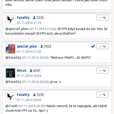
level Serious Sama 3 jsem snad ještě neviděl. Přesně jako píše Cobot
níže.
--
Fatality
7270
01.11.2014 21:19
@
special_plan
(01.11.2014 21:02)
: 35 FPS když kouká do zdi. Vím, že
konzolistům nevadí 30 FPS lock, ale pcčkářům?
--
special_plan
7553
01.11.2014 21:02
@
Fatality
(01.11.2014 20:50)
: "Without FRAPS : 20-35FPS"
--
Mirus
4101
01.11.2014 20:54
@
Fatality
(01.11.2014 20:50)
: Já ne. :)
--
Fatality
7270
01.11.2014 20:50
@
Crash
(01.11.2014 20:35)
: Nikdo netvrdí, že to nepojede, ale vážně
chceš hrát FPS na 10... fps? :)