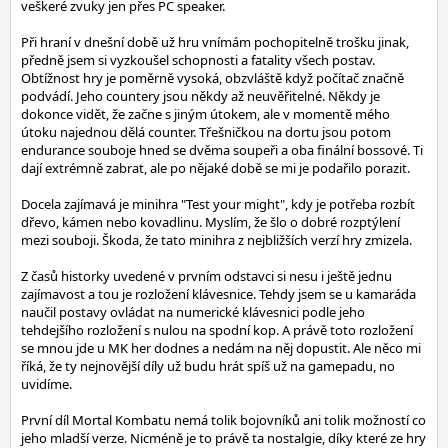
veškeré zvuky jen přes PC speaker.
Při hraní v dnešní době už hru vnímám pochopitelně trošku jinak,
předně jsem si vyzkoušel schopnosti a fatality všech postav.
Obtížnost hry je poměrně vysoká, obzvláště když počítač značně
podvádí. Jeho countery jsou někdy až neuvěřitelné. Někdy je
dokonce vidět, že začne s jiným útokem, ale v momentě mého
útoku najednou dělá counter. Třešničkou na dortu jsou potom
endurance souboje hned se dvěma soupeři a oba finální bossové. Ti
dají extrémně zabrat, ale po nějaké době se mi je podařilo porazit.
Docela zajímavá je minihra "Test your might", kdy je potřeba rozbít
dřevo, kámen nebo kovadlinu. Myslím, že šlo o dobré rozptýlení
mezi souboji. Škoda, že tato minihra z nejbližších verzí hry zmizela.
Z časů historky uvedené v prvním odstavci si nesu i ještě jednu
zajímavost a tou je rozložení klávesnice. Tehdy jsem se u kamaráda
naučil postavy ovládat na numerické klávesnici podle jeho
tehdejšího rozložení s nulou na spodní kop. A právě toto rozložení
se mnou jde u MK her dodnes a nedám na něj dopustit. Ale něco mi
říká, že ty nejnovější díly už budu hrát spíš už na gamepadu, no
uvidíme.
První díl Mortal Kombatu nemá tolik bojovníků ani tolik možností co
jeho mladší verze. Nicméně je to právě ta nostalgie, díky které ze hry