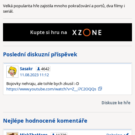
Velká popularita hře zajistila mnoho pokračování a portů, dva filmy i
seriál.
Kupte
si hru na
Poslední diskuzní příspěvek
Sasakr
4642
11.08.2023 11:12
Bojovky nehraju, ale tohle bych zkusil :-D
https://www.youtube.com/watch?v=Z__i7C2OQQs
Diskuze ke hře
Nejlépe hodnocené komentáře