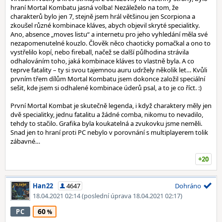
hraní Mortal Kombatu jasná volba! Nezáleželo na tom, že
charakterů bylo jen 7, stejně jsem hrál většinou jen Scorpiona a
zkoušel různé kombinace kláves, abych objevil skryté specialitky.
Ano, absence „moves listu“ a internetu pro jeho vyhledání měla své
nezapomenutelné kouzlo. Člověk něco chaoticky pomačkal a ono to
vystřelilo kopí, nebo fireball, načež se další půlhodina strávila
odhalováním toho, jaká kombinace kláves to vlastně byla. A co
teprve fatality – ty si svou tajemnou auru udržely několik let… Kvůli
prvním třem dílům Mortal Kombatu jsem dokonce založil speciální
sešit, kde jsem si odhalené kombinace úderů psal, a to je co říct. :)
První Mortal Kombat je skutečně legenda, i když charaktery měly jen
dvě specialitky, jednu fatalitu a žádné comba, nikomu to nevadilo,
tehdy to stačilo. Grafika byla koukatelná a zvukovku jsme neměli.
Snad jen to hraní proti PC nebylo v porovnání s multiplayerem tolik
zábavné…
+20
Han22
4647
Dohráno
18.04.2021 02:14
(poslední úprava 18.04.2021 02:17)
60
PC