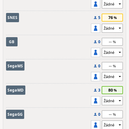
76
SNES
5
--
GB
0
--
SegaMS
0
80
SegaMD
3
--
SegaGG
0