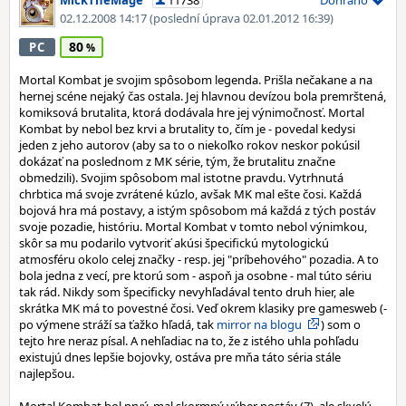
MickTheMage
11738
Dohráno
02.12.2008 14:17
(poslední úprava 02.01.2012 16:39)
80
PC
Mortal Kombat je svojim spôsobom legenda. Prišla nečakane a na
hernej scéne nejaký čas ostala. Jej hlavnou devízou bola premrštená,
komiksová brutalita, ktorá dodávala hre jej výnimočnosť. Mortal
Kombat by nebol bez krvi a brutality to, čím je - povedal kedysi
jeden z jeho autorov (aby sa to o niekoľko rokov neskor pokúsil
dokázať na poslednom z MK série, tým, že brutalitu značne
obmedzili). Svojim spôsobom mal istotne pravdu. Vytrhnutá
chrbtica má svoje zvrátené kúzlo, avšak MK mal ešte čosi. Každá
bojová hra má postavy, a istým spôsobom má každá z tých postáv
svoje pozadie, históriu. Mortal Kombat v tomto nebol výnimkou,
skôr sa mu podarilo vytvoriť akúsi špecifickú mytologickú
atmosféru okolo celej značky - resp. jej "príbehového" pozadia. A to
bola jedna z vecí, pre ktorú som - aspoň ja osobne - mal túto sériu
tak rád. Nikdy som špecificky nevyhľadával tento druh hier, ale
skrátka MK má to povestné čosi. Veď okrem klasiky pre gamesweb (-
po výmene stráží sa ťažko hľadá, tak
mirror na blogu
) som o
tejto hre neraz písal. A nehľadiac na to, že z istého uhla pohľadu
existujú dnes lepšie bojovky, ostáva pre mňa táto séria stále
najlepšou.