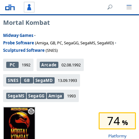
Mortal Kombat
Midway Games
•
Probe Software
(Amiga, GB, PC, SegaGG, SegaMS, SegaMD)
•
Sculptured Software
(SNES)
PC
1992
Arcade
02.08.1992
SNES
GB
SegaMD
13.09.1993
SegaMS
SegaGG
Amiga
1993
74
Platformy