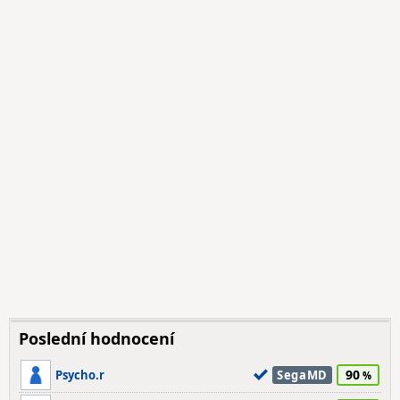
Poslední hodnocení
90
Psycho.r
SegaMD