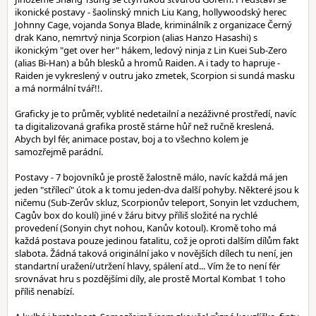
ikonické postavy - šaolinský mnich Liu Kang, hollywoodský herec
Johnny Cage, vojanda Sonya Blade, kriminálník z organizace Černý
drak Kano, nemrtvý ninja Scorpion (alias Hanzo Hasashi) s
ikonickým "get over her" hákem, ledový ninja z Lin Kuei Sub-Zero
(alias Bi-Han) a bůh blesků a hromů Raiden. A i tady to hapruje -
Raiden je vykreslený v outru jako zmetek, Scorpion si sundá masku
a má normální tvář!!.
Graficky je to průměr, vyblité nedetailní a nezáživné prostředí, navíc
ta digitalizovaná grafika prostě stárne hůř než ručně kreslená.
Abych byl fér, animace postav, boj a to všechno kolem je
samozřejmě parádní.
Postavy - 7 bojovníků je prostě žalostně málo, navíc každá má jen
jeden "střílecí" útok a k tomu jeden-dva další pohyby. Některé jsou k
ničemu (Sub-Zerův skluz, Scorpionův teleport, Sonyin let vzduchem,
Cagův box do koulí) jiné v žáru bitvy příliš složité na rychlé
provedení (Sonyin chyt nohou, Kanův kotoul). Kromě toho má
každá postava pouze jedinou fatalitu, což je oproti dalším dílům fakt
slabota. Žádná taková originální jako v novějších dílech tu není, jen
standartní uražení/utržení hlavy, spálení atd... Vím že to není fér
srovnávat hru s pozdějšími díly, ale prostě Mortal Kombat 1 toho
příliš nenabízí.