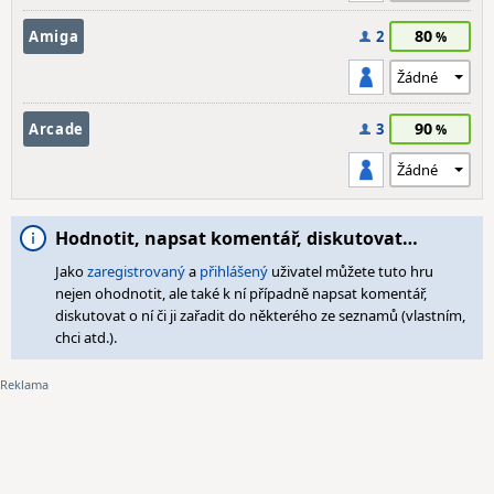
80
Amiga
2
90
Arcade
3
Hodnotit, napsat komentář, diskutovat…
Jako
zaregistrovaný
a
přihlášený
uživatel můžete tuto hru
nejen ohodnotit, ale také k ní případně napsat komentář,
diskutovat o ní či ji zařadit do některého ze seznamů (vlastním,
chci atd.).