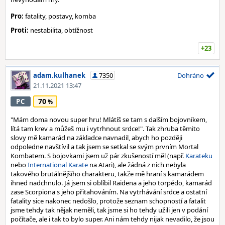
Pro:
fatality, postavy, komba
Proti:
nestabilita, obtížnost
+23
adam.kulhanek
7350
Dohráno
21.11.2021 13:47
70
PC
"Mám doma novou super hru! Mlátíš se tam s dalším bojovníkem,
lítá tam krev a můžeš mu i vytrhnout srdce!". Tak zhruba těmito
slovy mě kamarád na základce navnadil, abych ho později
odpoledne navštívil a tak jsem se setkal se svým prvním Mortal
Kombatem. S bojovkami jsem už pár zkušeností měl (např.
Karateku
nebo
International Karate
na Atari), ale žádná z nich nebyla
takového brutálnějšího charakteru, takže mě hraní s kamarádem
ihned nadchnulo. Já jsem si oblíbil Raidena a jeho torpédo, kamarád
zase Scorpiona s jeho přitahováním. Na vytrhávání srdce a ostatní
fatality sice nakonec nedošlo, protože seznam schopností a fatalit
jsme tehdy tak nějak neměli, tak jsme si ho tehdy užili jen v podání
počítače, ale i tak to bylo super. Ani nám tehdy nijak nevadilo, že jsou