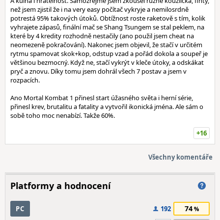
A kulhá i hratelnost. Samozřejmě jsem zkoušel různé kouzlíčka, finty,
než jsem zjistil že i na very easy počítač vykryje a nemilosrdně
potrestá 95% takových útoků. Obtížnost roste raketově s tím, kolik
vyhrajete zápasů, finální mač se Shang Tsungem se stal peklem, na
které by 4 kredity rozhodně nestačily (ano použil jsem cheat na
neomezeně pokračování). Nakonec jsem objevil, že stačí v určitém
rytmu spamovat skok+kop, odstup vzad a pořád dokola a soupeř je
většinou bezmocný. Když ne, stačí vykrýt v kleče útoky, a odskákat
pryč a znovu. Díky tomu jsem dohrál všech 7 postav a jsem v
rozpacích.
Ano Mortal Kombat 1 přinesl start úžasného světa i herní série,
přinesl krev, brutalitu a fatality a vytvořil ikonická jména. Ale sám o
sobě toho moc nenabízí. Takže 60%.
+16
Všechny komentáře
Platformy a hodnocení
74
PC
192