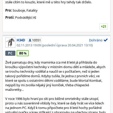
stále cítím to kouzlo, které mě u této hry tehdy tak drželo.
Pro:
Souboje, Fatality
Proti:
Podvádějící AI
+21
H34D
10551
Dohráno
02.11.2013 19:09
(poslední úprava 20.04.2021 13:10)
80
PC
Živě pamatuju dny, kdy maminka cca mé 8 leté já přihlásila do
kroužku výpočetní techniky v místním domu dětí a mládeže, abych
se trochu technicky vzdělal a naučil se s počítačem, než si jeden
takový pořídíme domů. Kdyby tušila, že jedna z prvních věcí, ve
které se spolu s ostatními dětmi vzděláme, bude Mortal Kombat,
nejspíš by mi zvolila nějaký jiný koníček, třeba chlapecké
mažoretky…
V roce 1996 bylo hraní po síti pro běžné smrtelníky stále utopií,
proto u nás suverénně vítězily hry, které se daly hrát ve více lidech
na jednom PC. Když k tomu připočtete pro 8 leté hochy pořádné
virtuální rvačky a krev stříkající z obrazovky na všechny strany, bylo