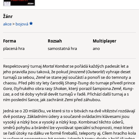
Žánr
akce
>
bojová
Forma
Rozsah
Multiplayer
placená hra
samostatná hra
ano
Respektovaný turnaj
Mortal Kombat
se pořádá každých padesát let a
jeho pravidla jsou taková, že pokud
Jinozemě
(
Outworld
) vyhraje deset
turnajů za sebou,
Země
se stane její součástí a ponoří se do temnoty a
chaosu. Před pěti sty lety čaroděj
Shang-Tsung
do turnaje přivedl prince
Gora
, čtyřrukého obra rasy
Shokan
, který porazil šampiona
Země
,
Kung-
Laa
, a od té doby vyhrál devět turnajů v řadě. Přichází další turnaj a s
ním poslední šance, jak zachránit
Zemi
před záhubou.
Jedná se o 2D mlátičku, ve které si to v bitvách na dvě vítězství rozdávají
dvě postavy. Základními údery a současně ovládacími klávesami jsou
vysoký a nízký box a vysoký a nízký kop. Kombinací těchto úderů,
směrů pohybu a bránění lze vyvolávat speciální schopnosti, mezi které
se řadí útoky na dálku ve formě fireballů, teleporty aj. Cílem hracího kola
je vyčerpat oponentovy hit pointy. Jakmile k tomu dojde a hráč již jedno