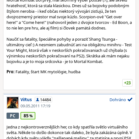
Mortal Kombat bol prvý, mal skormný výber postáv (7), ale skvelú
hrateľnosť, ktorá sa stala klasickou. Dnes už sa bojovky podobným
štýlom nerobia - i keď občas niektorý vývojári zisťujú, že ten
dvojrozmerný priestor mal svoje kúzlo. Scorpion-ové "Get over
here!" a "Come here!" (nahovoril jeden z dvojice tvorcov - Ed Boon, a
to nie len pre hru, ale aj film) si človek pamätá dodnes.
Naučiť sa fatality, špeciálne pohyby a poraziť Shang Tsunga -
ultimátny cieľ :) A nesmiem zabudnúť ani na obligátnu minihru - Test
Your Might, ktorá však v neskorších pokračovaniach už chýbala (s
výnimkou neskorších pokračovaní na PS2). Skrátka ak mám nejaku
bojovku a je to moja srdcovka - je to Mortal Kombat.
Pro:
Fatality, štart MK mytológie, hudba
+23
ViRus
14484
Dohráno
09.05.2011 17:19
85
PC
Jedna z nejkontroverznějších her, co kdy spatřila světlo virtuálního
světa. Někde to došlo dokonce tak daleko, že byla zakázána úplně. V
dobách kdy světu vládly "našlapané mašiny" za statisíce a první PSX