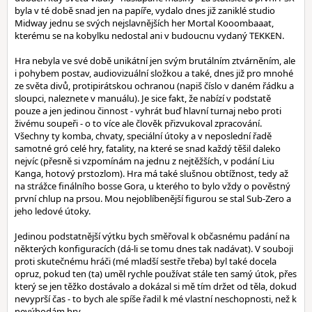
byla v té době snad jen na papíře, vydalo dnes již zaniklé studio
Midway jednu se svých nejslavnějších her Mortal Kooombaaat,
kterému se na kobylku nedostal ani v budoucnu vydaný TEKKEN.
Hra nebyla ve své době unikátní jen svým brutálním ztvárněním, ale
i pohybem postav, audiovizuální složkou a také, dnes již pro mnohé
ze světa divů, protipirátskou ochranou (napiš číslo v daném řádku a
sloupci, naleznete v manuálu). Je sice fakt, že nabízí v podstatě
pouze a jen jedinou činnost - vyhrát buď hlavní turnaj nebo proti
živému soupeři - o to více ale člověk přizvukoval zpracování.
Všechny ty komba, chvaty, speciální útoky a v neposlední řadě
samotné gró celé hry, fatality, na které se snad každý těšil daleko
nejvíc (přesně si vzpomínám na jednu z nejtěžších, v podání Liu
Kanga, hotový prstozlom). Hra má také slušnou obtížnost, tedy až
na strážce finálního bosse Gora, u kterého to bylo vždy o pověstný
první chlup na prsou. Mou nejoblíbenější figurou se stal Sub-Zero a
jeho ledové útoky.
Jedinou podstatnější výtku bych směřoval k občasnému padání na
některých konfiguracích (dá-li se tomu dnes tak nadávat). V souboji
proti skutečnému hráči (mé mladší sestře třeba) byl také docela
opruz, pokud ten (ta) uměl rychle používat stále ten samý útok, přes
který se jen těžko dostávalo a dokázal si mě tím držet od těla, dokud
nevyprší čas - to bych ale spíše řadil k mé vlastní neschopnosti, než k
nevýhodám hry.