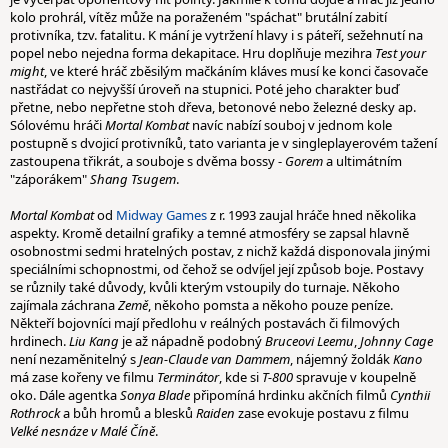
kolo prohrál, vítěz může na poraženém "spáchat" brutální zabití
protivníka, tzv. fatalitu. K mání je vytržení hlavy i s páteří, sežehnutí na
popel nebo nejedna forma dekapitace. Hru doplňuje mezihra
Test your
might
, ve které hráč zběsilým mačkáním kláves musí ke konci časovače
nastřádat co nejvyšší úroveň na stupnici. Poté jeho charakter buď
přetne, nebo nepřetne stoh dřeva, betonové nebo železné desky ap.
Sólovému hráči
Mortal Kombat
navíc nabízí souboj v jednom kole
postupně s dvojicí protivníků, tato varianta je v singleplayerovém tažení
zastoupena třikrát, a souboje s dvěma bossy -
Gorem
a ultimátním
"záporákem"
Shang Tsugem
.
Mortal Kombat
od
Midway Games
z r. 1993 zaujal hráče hned několika
aspekty. Kromě detailní grafiky a temné atmosféry se zapsal hlavně
osobnostmi sedmi hratelných postav, z nichž každá disponovala jinými
speciálními schopnostmi, od čehož se odvíjel její způsob boje. Postavy
se různily také důvody, kvůli kterým vstoupily do turnaje. Někoho
zajímala záchrana
Země
, někoho pomsta a někoho pouze peníze.
Někteří bojovníci mají předlohu v reálných postavách či filmových
hrdinech.
Liu Kang
je až nápadně podobný
Bruceovi Leemu
,
Johnny Cage
není nezaměnitelný s
Jean-Claude van Dammem
, nájemný žoldák
Kano
má zase kořeny ve filmu
Terminátor
, kde si
T-800
spravuje v koupelně
oko. Dále agentka
Sonya Blade
připomíná hrdinku akčních filmů
Cynthii
Rothrock
a bůh hromů a blesků
Raiden
zase evokuje postavu z filmu
Velké nesnáze v Malé Číně
.