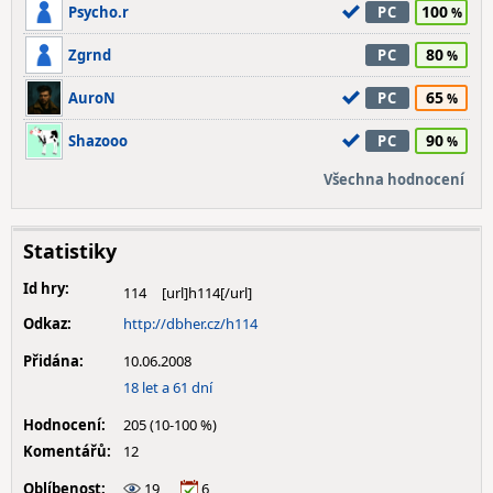
100
Psycho.r
PC
80
Zgrnd
PC
65
AuroN
PC
90
Shazooo
PC
Všechna hodnocení
Statistiky
Id hry:
114
Odkaz:
http://dbher.cz/h114
Přidána:
10.06.2008
18 let a 61 dní
Hodnocení:
205 (10-100 %)
Komentářů:
12
Oblíbenost:
19
6