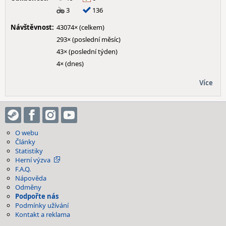
3
136
Návštěvnost:
43074× (celkem)
293× (poslední měsíc)
43× (poslední týden)
4× (dnes)
Více
O webu
Články
Statistiky
Herní výzva
F.A.Q.
Nápověda
Odměny
Podpořte nás
Podmínky užívání
Kontakt a reklama