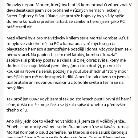
Bojovky nejsou žánrem, který bych příliš komentoval či vůbec znal. V
devadesátkách jsem sice proháněl v různých hernách Tekkeny,
Street Fightery či Soul Blade, ale protože bojovky byly vždy spíše
doména konzolí či předtím arkád, se zánikem heren jsem jako PC
hráč ztratil niť.
Mezi všemi byla pro mě vždycky králem série Mortal Kombat. Ať už
to bylo ve videoherně, na PC u kamaráda, v různých sega či
playstation hernách a samozřejmě později i doma, vždycky jsem se k
němu vracel. Na papírcích jsem měl fatality, komba i "kouzla",
zapisoval si příběhy postav a skládal si z něj obraz světa, který mě
dodnes fascinuje. Milval jsem filmy (ano i ten druhý), po nocích
koukal na Nově na seriál, později na youtube shlédnul "story mód"
novějších pro mě nedostupných dílů. A není to tak dávno co jsem si
užil brutální animovanou řezničinu z tohohle světa a těším se na
nový film.
Tak proč jen 60%? Když jsem si tak po sto letech pustil první díl herní
série, došlo mi, že moje láska se týkala spíše druhého a především
třetího dílu.
Ano díky jedničce to všechno vzniklo a já jsem za ni vděčný jenže..
Příběh je notorický známý - sedmička bojovníků se utkává v turnaji
Mortal Kombat o osud Zeměříše, na kterou si dělá zálusk čaroděj z
Jinozemě Shang Tsung se čtyřrukou stvůrou Gorem. Představí se