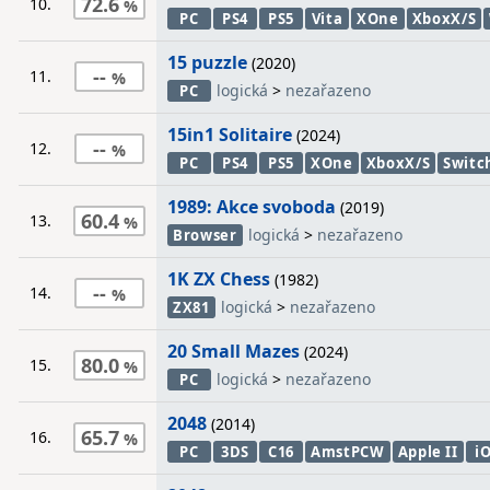
72.6
10.
PC
PS4
PS5
Vita
XOne
XboxX/S
15 puzzle
(2020)
--
11.
logická
>
nezařazeno
PC
15in1 Solitaire
(2024)
--
12.
PC
PS4
PS5
XOne
XboxX/S
Switc
1989: Akce svoboda
(2019)
60.4
13.
logická
>
nezařazeno
Browser
1K ZX Chess
(1982)
--
14.
logická
>
nezařazeno
ZX81
20 Small Mazes
(2024)
80.0
15.
logická
>
nezařazeno
PC
2048
(2014)
65.7
16.
PC
3DS
C16
AmstPCW
Apple II
i