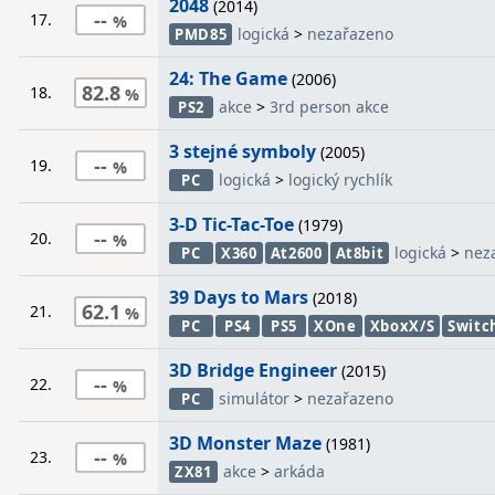
2048
(2014)
--
17.
logická
>
nezařazeno
PMD85
24: The Game
(2006)
82.8
18.
akce
>
3rd person akce
PS2
3 stejné symboly
(2005)
--
19.
logická
>
logický rychlík
PC
3-D Tic-Tac-Toe
(1979)
--
20.
logická
>
nez
PC
X360
At2600
At8bit
39 Days to Mars
(2018)
62.1
21.
PC
PS4
PS5
XOne
XboxX/S
Switc
3D Bridge Engineer
(2015)
--
22.
simulátor
>
nezařazeno
PC
3D Monster Maze
(1981)
--
23.
akce
>
arkáda
ZX81