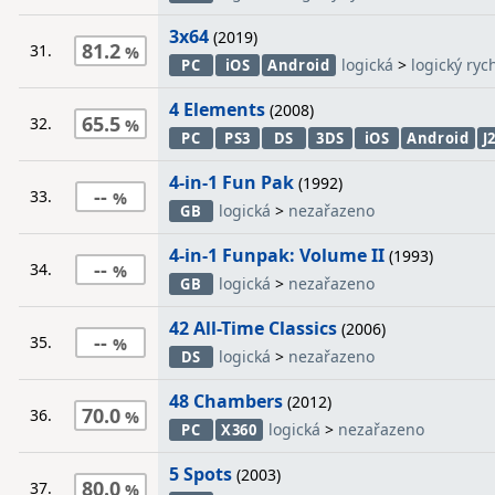
3x64
(2019)
81.2
31.
logická
>
logický rych
PC
iOS
Android
4 Elements
(2008)
65.5
32.
PC
PS3
DS
3DS
iOS
Android
J
4-in-1 Fun Pak
(1992)
--
33.
logická
>
nezařazeno
GB
4-in-1 Funpak: Volume II
(1993)
--
34.
logická
>
nezařazeno
GB
42 All-Time Classics
(2006)
--
35.
logická
>
nezařazeno
DS
48 Chambers
(2012)
70.0
36.
logická
>
nezařazeno
PC
X360
5 Spots
(2003)
80.0
37.