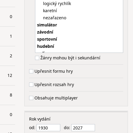
logický rychlík
karetní
0
nezařazeno
simulátor
závodní
1
sportovní
hudební
online
2
Žánry mohou být i sekundární
dětská
Upřesnit formu hry
12
Upřesnit rozsah hry
8
Obsahuje multiplayer
0
Rok vydání
od:
do: