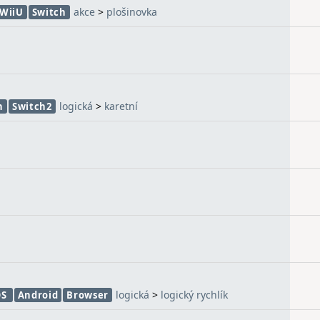
akce
>
plošinovka
WiiU
Switch
logická
>
karetní
h
Switch2
logická
>
logický rychlík
OS
Android
Browser