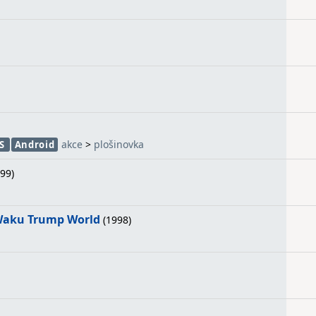
akce
>
plošinovka
S
Android
99)
 Waku Trump World
(1998)