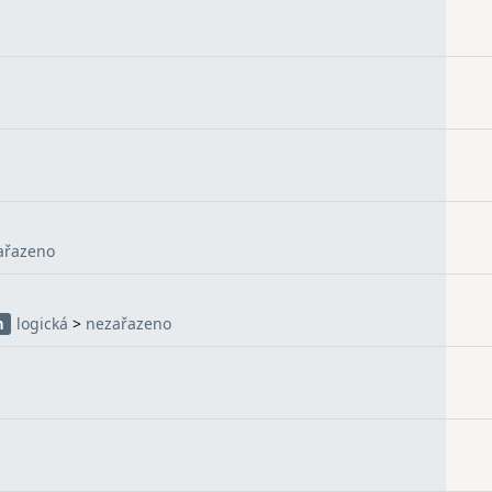
ařazeno
logická
>
nezařazeno
h