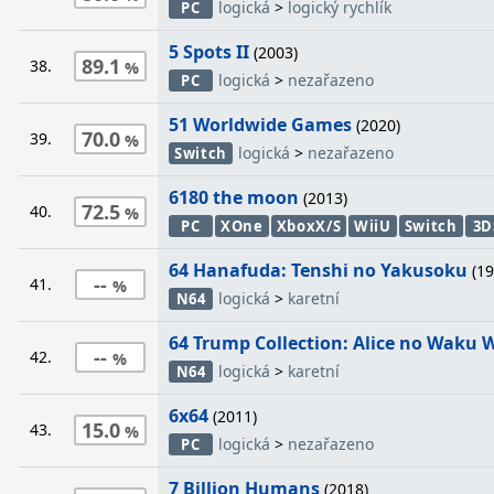
logická
>
logický rychlík
PC
5 Spots II
(2003)
89.1
38.
logická
>
nezařazeno
PC
51 Worldwide Games
(2020)
70.0
39.
logická
>
nezařazeno
Switch
6180 the moon
(2013)
72.5
40.
PC
XOne
XboxX/S
WiiU
Switch
3D
64 Hanafuda: Tenshi no Yakusoku
(19
--
41.
logická
>
karetní
N64
64 Trump Collection: Alice no Waku
--
42.
logická
>
karetní
N64
6x64
(2011)
15.0
43.
logická
>
nezařazeno
PC
7 Billion Humans
(2018)