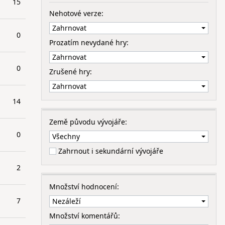
15
Nehotové verze:
0
Prozatím nevydané hry:
0
Zrušené hry:
14
Země původu vývojáře:
0
Zahrnout i sekundární vývojáře
2
Množství hodnocení:
7
Množství komentářů: