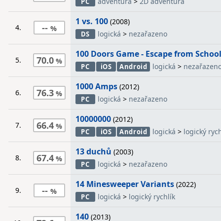
adventura
>
2D adventura
PC
1 vs. 100
(2008)
--
4.
logická
>
nezařazeno
DS
100 Doors Game - Escape from Schoo
70.0
5.
logická
>
nezařazen
PC
iOS
Android
1000 Amps
(2012)
76.3
6.
logická
>
nezařazeno
PC
10000000
(2012)
66.4
7.
logická
>
logický rych
PC
iOS
Android
13 duchů
(2003)
67.4
8.
logická
>
nezařazeno
PC
14 Minesweeper Variants
(2022)
--
9.
logická
>
logický rychlík
PC
140
(2013)