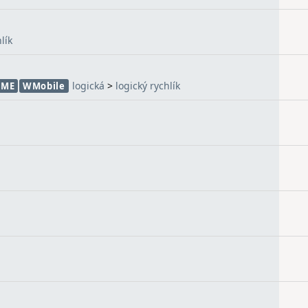
lík
logická
>
logický rychlík
2ME
WMobile