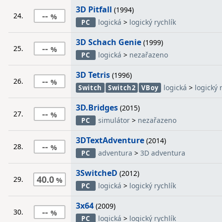
3D Pitfall
(1994)
--
24.
logická
>
logický rychlík
PC
3D Schach Genie
(1999)
--
25.
logická
>
nezařazeno
PC
3D Tetris
(1996)
--
26.
logická
>
logický 
Switch
Switch2
VBoy
3D.Bridges
(2015)
--
27.
simulátor
>
nezařazeno
PC
3DTextAdventure
(2014)
--
28.
adventura
>
3D adventura
PC
3SwitcheD
(2012)
40.0
29.
logická
>
logický rychlík
PC
3x64
(2009)
--
30.
logická
>
logický rychlík
PC