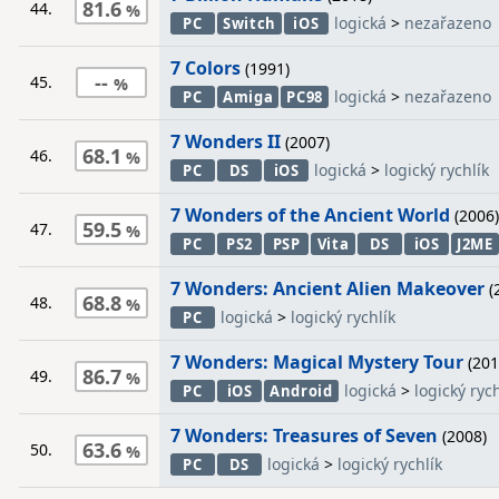
81.6
44.
logická
>
nezařazeno
PC
Switch
iOS
7 Colors
(1991)
--
45.
logická
>
nezařazeno
PC
Amiga
PC98
7 Wonders II
(2007)
68.1
46.
logická
>
logický rychlík
PC
DS
iOS
7 Wonders of the Ancient World
(2006)
59.5
47.
PC
PS2
PSP
Vita
DS
iOS
J2ME
7 Wonders: Ancient Alien Makeover
(
68.8
48.
logická
>
logický rychlík
PC
7 Wonders: Magical Mystery Tour
(201
86.7
49.
logická
>
logický rych
PC
iOS
Android
7 Wonders: Treasures of Seven
(2008)
63.6
50.
logická
>
logický rychlík
PC
DS