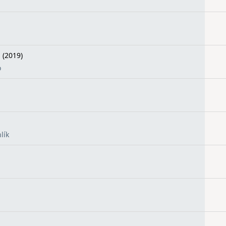
l
(2019)
o
lík