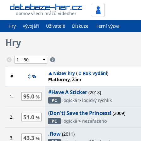
domov všech hráčů videoher
Hry
Vývojáři
Uživatelé
Diskuze
Herní výzva
Hry
Název hry
(
Rok vydání
)
#
%
Platformy, žánr
#Have A Sticker
(2018)
95.0
1.
logická
>
logický rychlík
PC
(Don't) Save the Princess!
(2009)
51.0
2.
logická
>
nezařazeno
PC
.flow
(2011)
43.3
3.