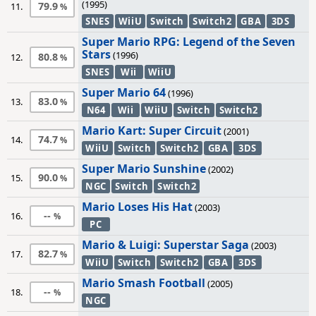
(1995)
79.9
11.
SNES
WiiU
Switch
Switch2
GBA
3DS
Super Mario RPG: Legend of the Seven
Stars
(1996)
80.8
12.
SNES
Wii
WiiU
Super Mario 64
(1996)
83.0
13.
N64
Wii
WiiU
Switch
Switch2
Mario Kart: Super Circuit
(2001)
74.7
14.
WiiU
Switch
Switch2
GBA
3DS
Super Mario Sunshine
(2002)
90.0
15.
NGC
Switch
Switch2
Mario Loses His Hat
(2003)
--
16.
PC
Mario & Luigi: Superstar Saga
(2003)
82.7
17.
WiiU
Switch
Switch2
GBA
3DS
Mario Smash Football
(2005)
--
18.
NGC