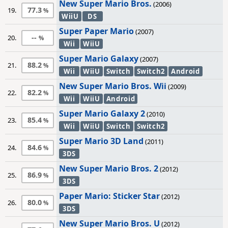
New Super Mario Bros.
(2006)
77.3
19.
WiiU
DS
Super Paper Mario
(2007)
--
20.
Wii
WiiU
Super Mario Galaxy
(2007)
88.2
21.
Wii
WiiU
Switch
Switch2
Android
New Super Mario Bros. Wii
(2009)
82.2
22.
Wii
WiiU
Android
Super Mario Galaxy 2
(2010)
85.4
23.
Wii
WiiU
Switch
Switch2
Super Mario 3D Land
(2011)
84.6
24.
3DS
New Super Mario Bros. 2
(2012)
86.9
25.
3DS
Paper Mario: Sticker Star
(2012)
80.0
26.
3DS
New Super Mario Bros. U
(2012)