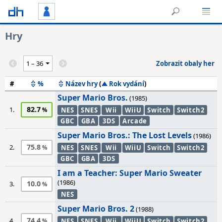
Hry
Zobrazit obaly her
#
%
Název hry
(
Rok vydání
)
Super Mario Bros.
(1985)
82.7
1.
NES
SNES
Wii
WiiU
Switch
Switch2
GBC
GBA
3DS
Arcade
Super Mario Bros.: The Lost Levels
(1986)
75.8
2.
NES
SNES
Wii
WiiU
Switch
Switch2
GBC
GBA
3DS
I am a Teacher: Super Mario Sweater
(1986)
10.0
3.
NES
Super Mario Bros. 2
(1988)
74.4
4.
NES
SNES
Wii
WiiU
Switch
Switch2