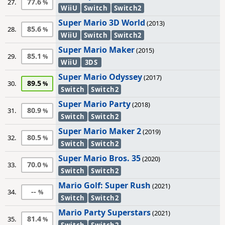
77.6
27.
WiiU
Switch
Switch2
Super Mario 3D World
(2013)
85.6
28.
WiiU
Switch
Switch2
Super Mario Maker
(2015)
85.1
29.
WiiU
3DS
Super Mario Odyssey
(2017)
89.5
30.
Switch
Switch2
Super Mario Party
(2018)
80.9
31.
Switch
Switch2
Super Mario Maker 2
(2019)
80.5
32.
Switch
Switch2
Super Mario Bros. 35
(2020)
70.0
33.
Switch
Switch2
Mario Golf: Super Rush
(2021)
--
34.
Switch
Switch2
Mario Party Superstars
(2021)
81.4
35.