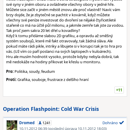
své syny v jiném oboru a ovládnete všechny obory v jedné hře.
Můžete sice začít v jiném městě znovu ale proč vlastně? Navíc vám
brzy dojde, že je zbytečné se pachtit v kovárně, když můžete
všechny své peníze investovat do dvoření se nějaké čtyřicetileté
stařeně co má na účtě půl milionu, a jakmile zemře tak jste za vodou.
Tak proč jsem sakra 20 let dřel u kovadliny?
Když k tomu přidáme slabou 2D grafiku, a opravdu až směšný
systém soubojů, které mě fakt otravovaly, tak žádná sláva. Ale
pokud máte rádi pikle, intriky a libujete si v korupci tak je to hra pro
vás. (Už vím co paří poslanci na svých laptopech v kuloárech).
Hru ale musím hodnotit vysoko, protože kdyby nebyla dobrá, tak
mě nedokáže na hodiny přikovat ke křeslu u monitoru.
Pro:
Politika, soudy, feudum
Proti:
Grafika, souboje, frustrace z delšího hraní
+11
Operation Flashpoint: Cold War Crisis
Dromed
1241
Dohráno
10.11.2012 06:39
(poslední úprava 10.11.2012 18:03)