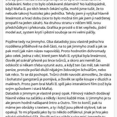
očekávání. Nebo z to bylo očekávané zklamání? No každopádně,
když Mafia II. po těch letech čekání vyšla, mohli jsme tušit, že to
nebude takový hustolez jako jednička. Tehdy jsem ji vytýkal hlavně
lineárnost a hrací dobu (sice to bylo možná tím jak jsem ji nadrženej
propařil na jeden zátah). Na druhou stranu v něčem MII. svou
předchůdkyni i překonala. Grafika je prostě o 8 let vepředu, jízdní
model aut, system krytí i pěstní souboje se mi velmi páčily.
Pojďme tedy na Jimmyho. Oba datadisky jsou vlastně jedna hra
rozdělena příběhově na dvě části, na to jak Jimmyho zradí a jak se
pak mstí (jak nám název napovídá). Proto hodnotím dohromady
jako celek. Jedna z věcí, které jsem Mafii II. vytýkal byla lineárnost,
člověk jel scénář přesně po lince tvůrců, a skoro ani neměl čas
odskočit si někam třeba vytunit auto, a když ten čas měl, tak neměl
peníze, protože pořád dlužil nějakým židovským lichvářům, nebo
tak něco. To se dá pochopit. Tvůrci chtěli navodit atmosféru, že sláva
i bohatství gangsterů je pomíjivá, a člověk se spíše koupe v dluzích a
malérech. Proto jsem bral Mafii II. spíš jako interaktivní film (což byla
svým způsobem i stará Mafia).
Datadisk o Jimmym je vlastně pravý opak. Filmový nádech dodávají
hlavně videa na začátku a někdy i konci každé mise. U Jimmyho je tu
ale jenom hodně našlapané Intro a Outro. Tím to končí, pak tu
máme jen obrázky s textem, a ty i když jsou pěkně stylové, tak se
opakují. To mi připadá jako by to někdo odfláknul. Jinak je hra jako
nějaké okleštěné GTA, člověk má na výběr z více misí. Jenomže ty