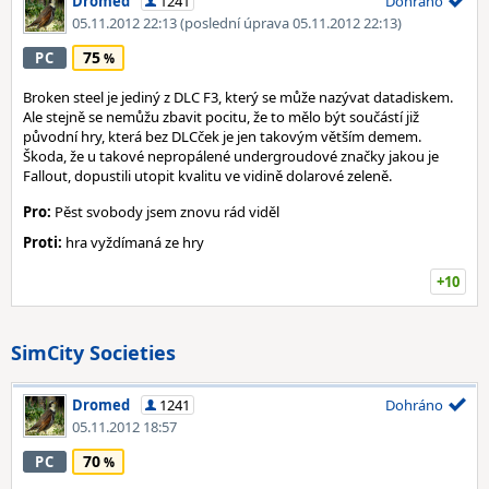
Dromed
1241
Dohráno
05.11.2012 22:13
(poslední úprava 05.11.2012 22:13)
75
PC
Broken steel je jediný z DLC F3, který se může nazývat datadiskem.
Ale stejně se nemůžu zbavit pocitu, že to mělo být součástí již
původní hry, která bez DLCček je jen takovým větším demem.
Škoda, že u takové nepropálené undergroudové značky jakou je
Fallout, dopustili utopit kvalitu ve vidině dolarové zeleně.
Pro:
Pěst svobody jsem znovu rád viděl
Proti:
hra vyždímaná ze hry
+10
SimCity Societies
Dromed
1241
Dohráno
05.11.2012 18:57
70
PC