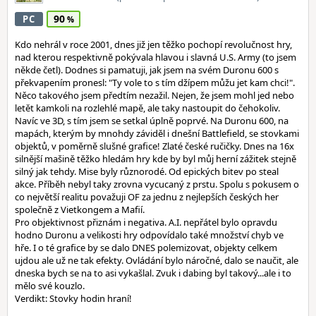
90
PC
Kdo nehrál v roce 2001, dnes již jen těžko pochopí revolučnost hry,
nad kterou respektivně pokývala hlavou i slavná U.S. Army (to jsem
někde četl). Dodnes si pamatuji, jak jsem na svém Duronu 600 s
překvapením pronesl: "Ty vole to s tím džípem můžu jet kam chci!".
Něco takového jsem předtím nezažil. Nejen, že jsem mohl jed nebo
letět kamkoli na rozlehlé mapě, ale taky nastoupit do čehokoliv.
Navíc ve 3D, s tím jsem se setkal úplně poprvé. Na Duronu 600, na
mapách, kterým by mnohdy záviděl i dnešní Battlefield, se stovkami
objektů, v poměrně slušné grafice! Zlaté české ručičky. Dnes na 16x
silnější mašině těžko hledám hry kde by byl můj herní zážitek stejně
silný jak tehdy. Mise byly různorodé. Od epických bitev po steal
akce. Příběh nebyl taky zrovna vycucaný z prstu. Spolu s pokusem o
co největší realitu považuji OF za jednu z nejlepších českých her
společně z Vietkongem a Mafií.
Pro objektivnost přiznám i negativa. A.I. nepřátel bylo opravdu
hodno Duronu a velikosti hry odpovídalo také množství chyb ve
hře. I o té grafice by se dalo DNES polemizovat, objekty celkem
ujdou ale už ne tak efekty. Ovládání bylo náročné, dalo se naučit, ale
dneska bych se na to asi vykašlal. Zvuk i dabing byl takový...ale i to
mělo své kouzlo.
Verdikt: Stovky hodin hraní!