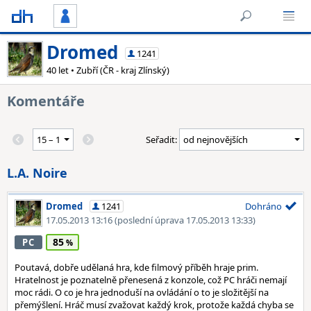
Dromed
1241
40 let • Zubří (ČR - kraj Zlínský)
Komentáře
Seřadit:
L.A. Noire
Dromed
1241
Dohráno
17.05.2013 13:16
(poslední úprava 17.05.2013 13:33)
85
PC
Poutavá, dobře udělaná hra, kde filmový příběh hraje prim.
Hratelnost je poznatelně přenesená z konzole, což PC hráči nemají
moc rádi. O co je hra jednoduší na ovládání o to je složitější na
přemýšlení. Hráč musí zvažovat každý krok, protože každá chyba se