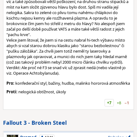
víc a také způsobovali větší poškození, na druhou stranu stipacků a
míst na kam složit zjizvenou hlavu bylo dost. Spíš mi vadila její
nelogika. Sakra to zelené co plivu tomu nahému chlápkovi do
ksichtu nejsou kemry ale rozžhavená plazma. A opravdu to je
brokovnice čím jsem ho střelil z metru do hlavy? No alespoň jsem
začal po delší době používat VATS a máte také větší radost z jejich
"pachu krve".
Velice jsem litoval, že jsem si na cestu nabral hi-tech výbavu místo
abych si vzal starou dobrou klasiku jako "starou bezbolestnou" či
"pušku záložáka". Za chvíli jsem totiž neměl ty laserovky a
plazmovky jak opravovat, a munici do nich jsem taky hledal marně
(což zas takový problém nebyl 2000 micro článku chvilku vydrží).
Verdikt: Ale proč né F3 se snad víc už zprasit nedá (nebo vlastně jo
viz. Operace Achtobylanuda).
Pro:
konfederační styl, bažiny, hudba, malinko hororová atmosférka
Proti:
nelogická obtížnost, úkoly
+7
+8
−1
Fallout 3 - Broken Steel