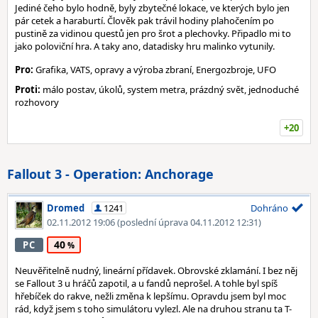
Jediné čeho bylo hodně, byly zbytečné lokace, ve kterých bylo jen
pár cetek a haraburtí. Člověk pak trávil hodiny plahočením po
pustině za vidinou questů jen pro šrot a plechovky. Připadlo mi to
jako poloviční hra. A taky ano, datadisky hru malinko vytunily.
Pro:
Grafika, VATS, opravy a výroba zbraní, Energozbroje, UFO
Proti:
málo postav, úkolů, system metra, prázdný svět, jednoduché
rozhovory
+20
Fallout 3 - Operation: Anchorage
Dromed
1241
Dohráno
02.11.2012 19:06
(poslední úprava 04.11.2012 12:31)
40
PC
Neuvěřitelně nudný, lineární přídavek. Obrovské zklamání. I bez něj
se Fallout 3 u hráčů zapotil, a u fandů neprošel. A tohle byl spíš
hřebíček do rakve, nežli změna k lepšímu. Opravdu jsem byl moc
rád, když jsem s toho simulátoru vylezl. Ale na druhou stranu ta T-