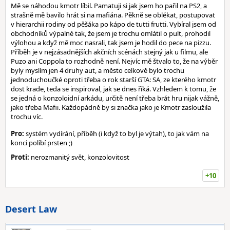
Mě se náhodou kmotr líbil. Pamatuji si jak jsem ho pařil na PS2, a
strašně mě bavilo hrát si na mafiána. Pěkně se oblékat, postupovat
v hierarchii rodiny od pěšáka po kápo de tutti frutti. Vybíral jsem od
obchodníků výpalné tak, že jsem je trochu omlátil o pult, prohodil
výlohou a když mě moc nasrali, tak jsem je hodil do pece na pizzu.
Příběh je v nejzásadnějších akčních scénách stejný jak u filmu, ale
Puzo ani Coppola to rozhodně není. Nejvíc mě štvalo to, že na výběr
byly myslím jen 4 druhy aut, a město celkově bylo trochu
jednoduchoučké oproti třeba o rok starší GTA: SA, ze kterého kmotr
dost krade, teda se inspiroval, jak se dnes říká. Vzhledem k tomu, že
se jedná o konzoloidní arkádu, určitě není třeba brát hru nijak vážně,
jako třeba Mafii. Každopádně by si značka jako je Kmotr zasloužila
trochu víc.
Pro:
systém vydírání, příběh (i když to byl je výtah), to jak vám na
konci políbí prsten ;)
Proti:
nerozmanitý svět, konzolovitost
+10
Desert Law