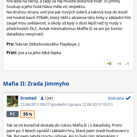
hře lezla na nervy, a tady za něj musíte dokonce hrát! To Jimmy
Soukup a jeho holá hlava měla víc respektu.
Na druhou stranu umí Joe pár nových úderů a takový kop do koulí
mě hodně bavil. Příběh, který těžil z absence této linky v základní hře
zaujal mou zvědavost, a úkoly už byly o dost lepší než ty nudy v
předchozích DLC. Avšak minimalismus Maffie II. se ani po tomto
datadisku nevytratil.
Pro:
Návrat Oldschoolového PlayBoye ;)
Proti:
Joe a ta jeho blbá čepka
+8
+9
−1
Mafia II: Zrada Jimmyho
Dromed
1241
Dohráno
22.04.2013 09:27
(poslední úprava 22.04.2013 10:31)
55
PC
Tak se mi konečně dostala do rukou Mafia II. i s datadisky. Proto
jsem po 3 letech oprášil i základní hru, které jsem zvedl hodnocení o
5%. Byl jsem tehdá trochu přísnej. Asi to bylo tím zklamáním z