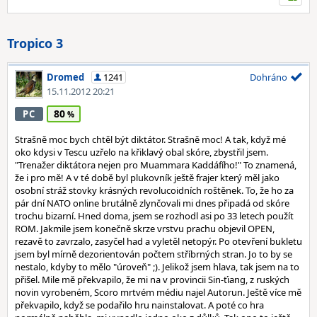
Tropico 3
Dromed
1241
Dohráno
15.11.2012 20:21
80
PC
Strašně moc bych chtěl být diktátor. Strašně moc! A tak, když mé
oko kdysi v Tescu uzřelo na křiklavý obal skóre, zbystřil jsem.
"Trenažer diktátora nejen pro Muammara Kaddáfího!" To znamená,
že i pro mě! A v té době byl plukovník ještě frajer který měl jako
osobní stráž stovky krásných revolucoidních roštěnek. To, že ho za
pár dní NATO online brutálně zlynčovali mi dnes připadá od skóre
trochu bizarní. Hned doma, jsem se rozhodl asi po 33 letech použít
ROM. Jakmile jsem konečně skrze vrstvu prachu objevil OPEN,
rezavě to zavrzalo, zasyčel had a vyletěl netopýr. Po otevření bukletu
jsem byl mírně dezorientován počtem stříbrných stran. Jo to by se
nestalo, kdyby to mělo "úroveň" ;). Jelikož jsem hlava, tak jsem na to
přišel. Mile mě překvapilo, že mi na v provincii Sin-ťiang, z ruských
novin vyrobeném, Scoro mrtvém médiu najel Autorun. Ještě více mě
překvapilo, když se podařilo hru nainstalovat. A poté co hra