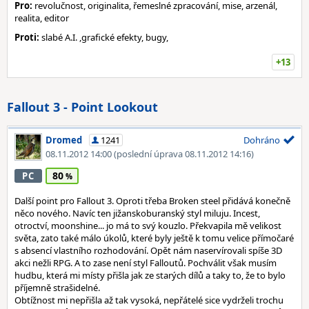
Pro:
revolučnost, originalita, řemeslné zpracování, mise, arzenál,
realita, editor
Proti:
slabé A.I. ,grafické efekty, bugy,
+13
Fallout 3 - Point Lookout
Dromed
1241
Dohráno
08.11.2012 14:00
(poslední úprava 08.11.2012 14:16)
80
PC
Další point pro Fallout 3. Oproti třeba Broken steel přidává konečně
něco nového. Navíc ten jižanskoburanský styl miluju. Incest,
otroctví, moonshine... jo má to svý kouzlo. Překvapila mě velikost
světa, zato také málo úkolů, které byly ještě k tomu velice přímočaré
s absencí vlastního rozhodování. Opět nám naservírovali spíše 3D
akci nežli RPG. A to zase není styl Falloutů. Pochválit však musím
hudbu, která mi místy přišla jak ze starých dílů a taky to, že to bylo
příjemně strašidelné.
Obtížnost mi nepřišla až tak vysoká, nepřátelé sice vydrželi trochu