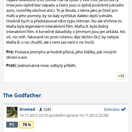
mise jsou úplně bez nápadu a často jsou si úplně podobné (ukradni
auto, rozstřílej obchod atd.). To je škoda, z téma jako je čistič pro
mafii a jeho pomsty, by se daly vytřískat daleko lepší scénáře.
Osobně bych si představoval něco typu Hitman. No ale shrňme to.
Mafia byla legendární interaktivní film. Mafia II. byla dobrý
interaktivní film. A konečné datadisky o Jimmym jsou jen arkáda. Nic
víc, nic míň. Takzvaně nic proti ničemu. Bez těchto DLC by nebyla
Mafia II. o nic chudší, ale s nimi zas není o nic horší.
Pro:
Postava Jimmyho je hodně přísná, jeho hlášky, pár nových
zbraní a aut.
Proti:
Jednotvárné mise, odbytý příběh,
+15
The Godfather
Dromed
1241
Dohráno
16.11.2012 22:16
(poslední úprava 16.11.2012 22:28)
70
PC