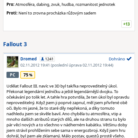
Pro:
Atmosféra, dabing, zvuk, hudba, rozmanitost jednotek
Proti:
Není to zrovna procházka růžovým sadem
+13
Fallout 3
Dromed
1241
Dohráno
02.11.2012 19:41
(poslední úprava 02.11.2012 19:44)
75
PC
Udělat Fallout III. navíc ve 3D byl takřka neproveditelný úkol.
Překonat legendární jedničku a ještě legendárnější dvojku. To
očekávání po tolik let. A tahle hra potvrdila, že ten úkol byl opravdu
neproveditelný. Když jsem ji poprvé zapnul, měl jsem přivřené obě
oči. Bylo mi jasné, že to staré díly nepřekoná, a díky tomuto
nadhledu jsem se skvěle bavil. Ano chyběla tu atmosféra, vtip a
mnoho dalších atributů starých dílů, ale na druhou stranu tu bylo
pár věcí nových a to všechno v nádherném kabátku. Většinu doby
jsem strávil prohlížením sebe sama v energozbroji. Když jsem hru
dohrál, byl jsem ale zklamaný. Málo postav, questů prostě všeho.