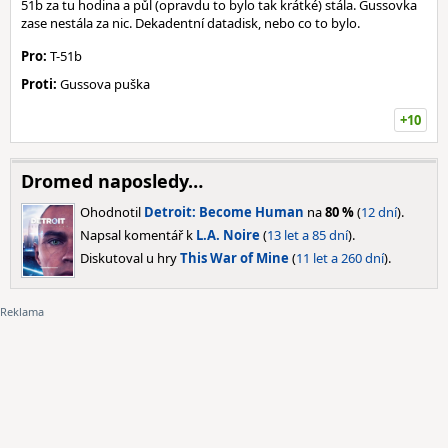
51b za tu hodina a půl (opravdu to bylo tak krátké) stála. Gussovka
zase nestála za nic. Dekadentní datadisk, nebo co to bylo.
Pro:
T-51b
Proti:
Gussova puška
+10
Dromed naposledy…
Ohodnotil
Detroit: Become Human
na
80 %
(
12 dní
).
Napsal komentář k
L.A. Noire
(
13 let a 85 dní
).
Diskutoval u hry
This War of Mine
(
11 let a 260 dní
).