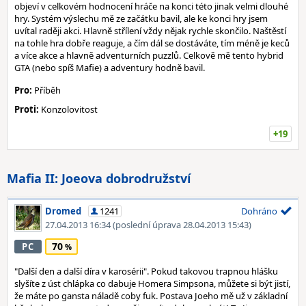
objeví v celkovém hodnocení hráče na konci této jinak velmi dlouhé
hry. Systém výslechu mě ze začátku bavil, ale ke konci hry jsem
uvítal raději akci. Hlavně střílení vždy nějak rychle skončilo. Naštěstí
na tohle hra dobře reaguje, a čím dál se dostáváte, tím méně je keců
a více akce a hlavně adventurních puzzlů. Celkově mě tento hybrid
GTA (nebo spíš Mafie) a adventury hodně bavil.
Pro:
Příběh
Proti:
Konzolovitost
+19
Mafia II: Joeova dobrodružství
Dromed
1241
Dohráno
27.04.2013 16:34
(poslední úprava 28.04.2013 15:43)
70
PC
"Další den a další díra v karosérii". Pokud takovou trapnou hlášku
slyšíte z úst chlápka co dabuje Homera Simpsona, můžete si být jistí,
že máte po gansta náladě coby fuk. Postava Joeho mě už v základní