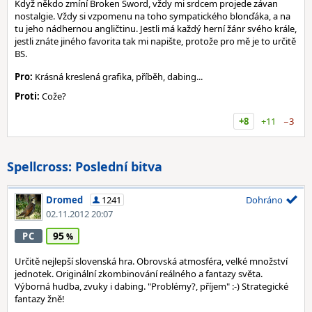
Když někdo zmíní Broken Sword, vždy mi srdcem projede závan
nostalgie. Vždy si vzpomenu na toho sympatického blonďáka, a na
tu jeho nádhernou angličtinu. Jestli má každý herní žánr svého krále,
jestli znáte jiného favorita tak mi napište, protože pro mě je to určitě
BS.
Pro:
Krásná kreslená grafika, příběh, dabing...
Proti:
Cože?
+8
+11
−3
Spellcross: Poslední bitva
Dromed
1241
Dohráno
02.11.2012 20:07
95
PC
Určitě nejlepší slovenská hra. Obrovská atmosféra, velké množství
jednotek. Originální zkombinování reálného a fantazy světa.
Výborná hudba, zvuky i dabing. "Problémy?, příjem" :-) Strategické
fantazy žně!