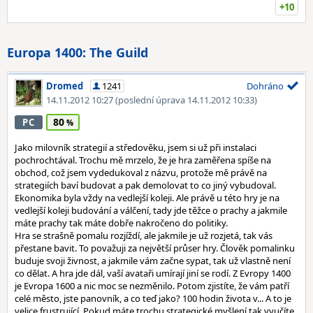
+10
Europa 1400: The Guild
Dromed
1241
Dohráno
14.11.2012 10:27
(poslední úprava 14.11.2012 10:33)
80
PC
Jako milovník strategií a středověku, jsem si už při instalaci
pochrochtával. Trochu mě mrzelo, že je hra zaměřena spíše na
obchod, což jsem vydedukoval z názvu, protože mě právě na
strategiích baví budovat a pak demolovat to co jiný vybudoval.
Ekonomika byla vždy na vedlejší koleji. Ale právě u této hry je na
vedlejší koleji budování a válčení, tady jde těžce o prachy a jakmile
máte prachy tak máte dobře nakročeno do politiky.
Hra se strašně pomalu rozjíždí, ale jakmile je už rozjetá, tak vás
přestane bavit. To považuji za největší průser hry. Člověk pomalinku
buduje svoji živnost, a jakmile vám začne sypat, tak už vlastně není
co dělat. A hra jde dál, vaší avataři umírají jiní se rodí. Z Evropy 1400
je Evropa 1600 a nic moc se nezměnilo. Potom zjistíte, že vám patří
celé město, jste panovník, a co teď jako? 100 hodin života v... A to je
velice frustrující. Pokud máte trochu strategické myšlení tak vyučíte