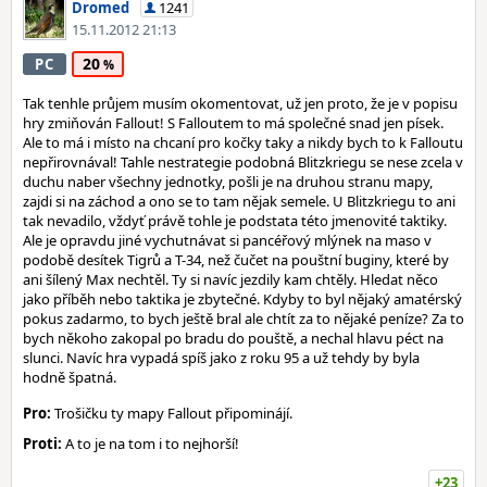
Dromed
1241
15.11.2012 21:13
20
PC
Tak tenhle průjem musím okomentovat, už jen proto, že je v popisu
hry zmiňován Fallout! S Falloutem to má společné snad jen písek.
Ale to má i místo na chcaní pro kočky taky a nikdy bych to k Falloutu
nepřirovnával! Tahle nestrategie podobná Blitzkriegu se nese zcela v
duchu naber všechny jednotky, pošli je na druhou stranu mapy,
zajdi si na záchod a ono se to tam nějak semele. U Blitzkriegu to ani
tak nevadilo, vždyť právě tohle je podstata této jmenovité taktiky.
Ale je opravdu jiné vychutnávat si pancéřový mlýnek na maso v
podobě desítek Tigrů a T-34, než čučet na pouštní buginy, které by
ani šílený Max nechtěl. Ty si navíc jezdily kam chtěly. Hledat něco
jako příběh nebo taktika je zbytečné. Kdyby to byl nějaký amatérský
pokus zadarmo, to bych ještě bral ale chtít za to nějaké peníze? Za to
bych někoho zakopal po bradu do pouště, a nechal hlavu péct na
slunci. Navíc hra vypadá spíš jako z roku 95 a už tehdy by byla
hodně špatná.
Pro:
Trošičku ty mapy Fallout připominájí.
Proti:
A to je na tom i to nejhorší!
+23