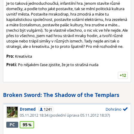
Je to taková jednoduchoučká, infantilní hra. Jenom stavíte různé
domečky, a podle toho jaké postavíte, tak se mění politická kultura
uvnitř města. Postavíte mrakodrap, hra zmodrá a máte tu
kapitalistickou společnost, postavíte solární elektrárnu, hra zezelená
a máte Ecotalismus, postavíte palác kultury, hra zrudne a máte...
(nechci být vulgární). To je vlastně všechno, o nic víc ve hře nejde. Ale
přes to všechno, jsem nad hrou strávil mraky hodin, a tvořil různé
utopie nebo trápil simíky v různých ismech. Tady nejde ani tak o
strategii, ale o kreativitu. Je to proto špatně? Pro mě rozhodně ne.
Pro:
Kreativita
Proti:
Po nějakém čase zjistíte, že je to strašná nuda
+12
Broken Sword: The Shadow of the Templars
Dromed
1241
Dohráno
05.11.2012 18:34
(poslední úprava 05.11.2012 18:37)
95
PC