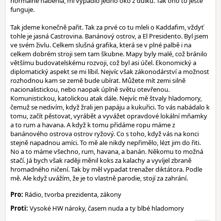
normálně naběhla, mi vypadlo jedno oko z důlků. Tak ono to ještě
funguje.
Tak jdeme konečně pařit. Tak za prvé co tu mleli o Kaddafim, vždyť
tohle je jasná Castrovina. Banánový ostrov, a El Presidento. Byl jsem
ve svém živlu. Celkem slušná grafika, která se v plné palbě i na
celkem dobrém stroji sem tam škubne. Mapy byly malé, což bránilo
většímu budovatelskému rozvoji, což byl asi účel. Ekonomický a
diplomatický aspekt se mi líbil. Nejvíc však zákonodárství a možnost
rozhodnou kam se země bude ubírat. Můžete mít zemi silně
nacionalistickou, nebo naopak úplně světu otevřenou.
Komunistickou, katolickou atak dále. Nejvíc mě štvaly hladomory,
čemuž se nedivím, když žrali jen papáju a kukuřici. To vás nabádalo k
tomu, začít pěstovat, vyrábět a vyvážet opravdové lokální mňamky
a to rum a havana. A když k tomu přidáme ropu máme z
banánového ostrova ostrov ryžový. Co s toho, když vás na konci
stejně napadnou amíci. To mě ale nikdy nepřimělo, lézt jim do řiti.
No a to máme všechno, rum, havana, a banán. Někomu to možná
stačí. Já bych však raději měnil koks za kalachy a vyvíjel zbraně
hromadného ničení. Tak by měl vypadat trenažer diktátora. Podle
mě. Ale když uvážím, že je to vlastně parodie, stojí za zahrání.
Pro:
Rádio, tvorba prezidenta, zákony
Proti:
Vysoké HW nároky, časem nuda a ty blbé hladomory