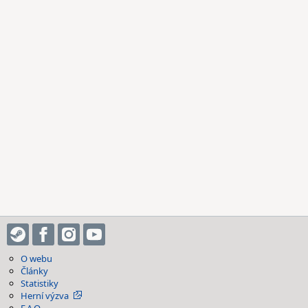
O webu
Články
Statistiky
Herní výzva