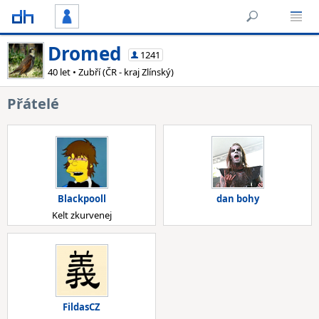
Dromed
1241
40 let • Zubří (ČR - kraj Zlínský)
Přátelé
Blackpooll
dan bohy
Kelt zkurvenej
FildasCZ