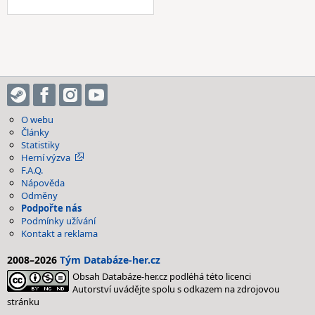
O webu
Články
Statistiky
Herní výzva
F.A.Q.
Nápověda
Odměny
Podpořte nás
Podmínky užívání
Kontakt a reklama
2008–2026
Tým Databáze-her.cz
Obsah Databáze-her.cz podléhá této licenci
Autorství uvádějte spolu s odkazem na zdrojovou
stránku