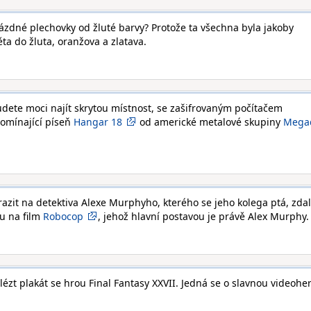
prázdné plechovky od žluté barvy? Protože ta všechna byla jakoby
ta do žluta, oranžova a zlatava.
ete moci najít skrytou místnost, se zašifrovaným počítačem
omínající píseň
Hangar 18
od americké metalové skupiny
Mega
arazit na detektiva Alexe Murphyho, kterého se jeho kolega ptá, zdal
žku na film
Robocop
, jehož hlavní postavou je právě Alex Murphy.
zt plakát se hrou Final Fantasy XXVII. Jedná se o slavnou videohe