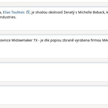
a,
Elias Toufexis
, je shodou okolností ženatý s Michelle Boback, 
ndustries.
okovnice Widowmaker TX - je dle popisu zbraně vyrobena firmou MA