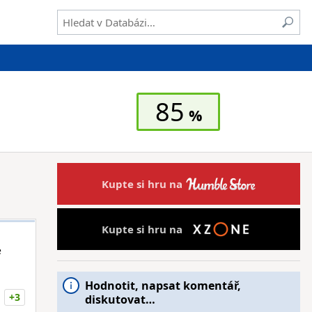
85
Kupte si hru na
Kupte si hru na
e
Hodnotit, napsat komentář,
+3
diskutovat…