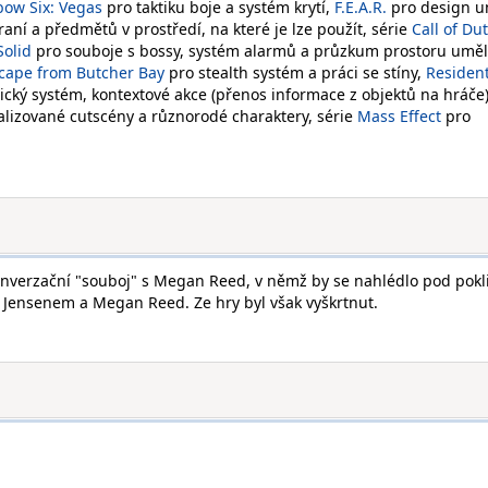
bow Six: Vegas
pro taktiku boje a systém krytí,
F.E.A.R.
pro design u
aní a předmětů v prostředí, na které je lze použít, série
Call of Du
Solid
pro souboje s bossy, systém alarmů a průzkum prostoru umě
scape from Butcher Bay
pro stealth systém a práci se stíny,
Resident
ký systém, kontextové akce (přenos informace z objektů na hráče)
lizované cutscény a různorodé charaktery, série
Mass Effect
pro
konverzační "souboj" s Megan Reed, v němž by se nahlédlo pod pokl
Jensenem a Megan Reed. Ze hry byl však vyškrtnut.