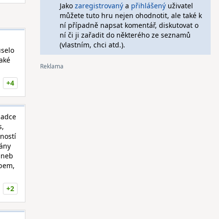
Jako
zaregistrovaný
a
přihlášený
uživatel
můžete tuto hru nejen ohodnotit, ale také k
ní případně napsat komentář, diskutovat o
ní či ji zařadit do některého ze seznamů
(vlastním, chci atd.).
uselo
také
+4
ladce
s,
ností
lány
(aneb
obem,
+2