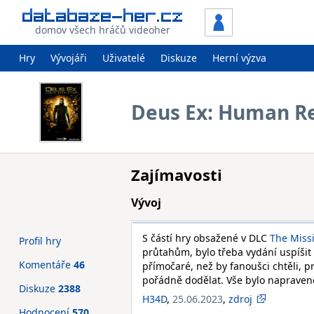
domov všech hráčů videoher
Hry
Vývojáři
Uživatelé
Diskuze
Herní výzva
Deus Ex: Human Re
Zajímavosti
Vývoj
S částí hry obsažené v DLC
The Miss
Profil hry
průtahům, bylo třeba vydání uspíšit 
Komentáře
46
přímočaré, než by fanoušci chtěli, 
pořádně dodělat. Vše bylo napraveno 
Diskuze
2388
H34D
,
25.06.2023
,
zdroj
Hodnocení
570