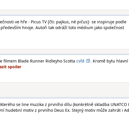
nosti ve hře - Picus TV [čti: pajkus, né pičus]- se inspiruje podle
především hnoje. Autoři tak odráží toto médium jako společnost
e filmem Blade Runner Ridleyho Scotta
csfd
. Kromě bytu hlavní
e kterého se line muzika z prvního dílu (konkrétně skladba UNATCO 
lavní hudební motiv z prvního Deus Ex. Stejný motiv může zahrát i 