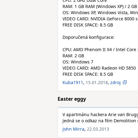
CPU: 2 GHz Dual Core
RAM: 1 GB RAM (Windows XP) / 2 GB
OS: Windows XP, Windows Vista, Wi
VIDEO CARD: NVIDIA GeForce 8000 se
FREE DISK SPACE: 8.5 GB
Doporučená konfigurace:
CPU: AMD Phenom II X4 / Intel Core
RAM: 2 GB
OS: Windows 7
VIDEO CARD: AMD Radeon HD 5850
FREE DISK SPACE: 8.5 GB
Kuba1911
,
15.01.2018
,
zdroj
Easter eggy
V apartmánu hackera Arie van Brugge
Jedná se o odkaz na film Demolition
John Mirra
,
22.03.2013