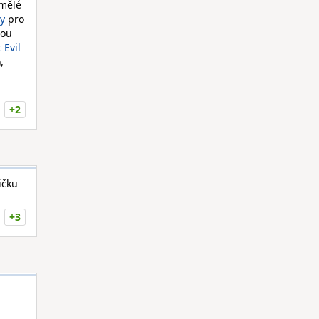
mělé
ty
pro
lou
 Evil
,
+2
ičku
+3