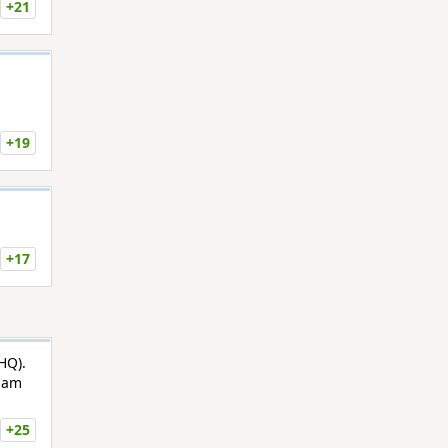
+21
+19
+17
HQ).
Adam
+25