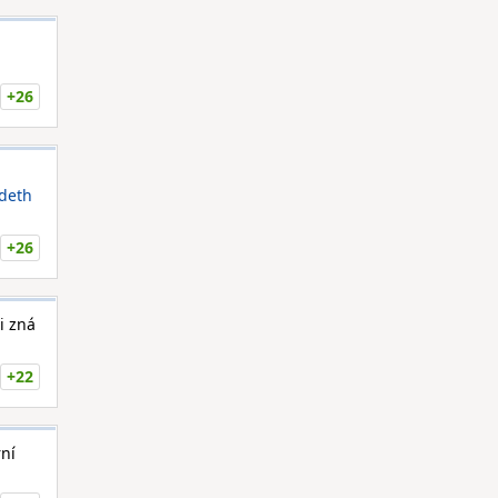
+26
deth
+26
i zná
+22
rní