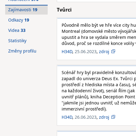
Tvůrci
Zajímavosti
19
Odkazy
19
Původně mělo být ve hře více city h
Videa
33
Montreal (domovské město vývojářsk
upustit a hra se vydala směrem menší
Statistiky
důvod, proč se rozdílné konce volily 
Změny profilu
H34D
,
25.06.2023
,
zdroj
Scénář hry byl pravidelně konzultov
zapadl do univerza Deus Ex. Tvůrci p
prostředí z hlediska místa a času), 
na každodenní život), seriál Řím (jak 
uvnitř plánů), kniha Deception Point
"jakmile jsi jednou uvnitř, už nemůž
immerzivní prostředí).
H34D
,
26.06.2023
,
zdroj