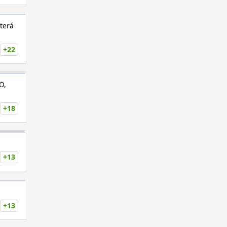
která
+22
O,
+18
+13
+13