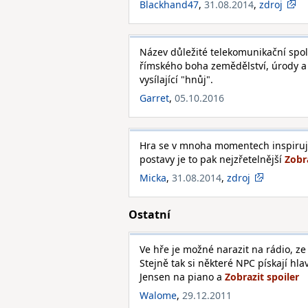
Blackhand47
,
31.08.2014
,
zdroj
Název důležité telekomunikační společ
římského boha zemědělství, úrody a 
vysílající "hnůj".
Garret
,
05.10.2016
Hra se v mnoha momentech inspiruj
postavy je to pak nejzřetelnější
Micka
,
31.08.2014
,
zdroj
Ostatní
Ve hře je možné narazit na rádio, z
Stejně tak si některé NPC pískají h
Jensen na piano a
Walome
,
29.12.2011