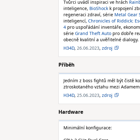
Tvůrci uvádí inspiraci ve hrách
Rain
inteligence,
BioShock
k propojení zbr
regeneraci zdraví, série
Metal Gear 
inteligencí,
Chronicles of Riddick: E
4
pro uspořádání inventáře, ekonomic
série
Grand Theft Auto
pro dobře rea
obecně kvalitní a uvěřitelné dialogy.
H34D
,
26.06.2023
,
zdroj
Příběh
Jedním z boss fightů měl být čistě 
ztroskotaného vztahu mezi Adamem 
H34D
,
25.06.2023
,
zdroj
Hardware
Minimální konfigurace: