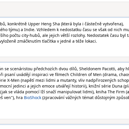
ubů, konkrétně Upper Heng Sha (která byla i částečně vytvořena),
ého týmu) a Indie. Vzhledem k nedostatku času se však od nich m
ho počtu city-hubů, ale jejich větší rozlohy. Nedostatek času byl 
vyloženě zmáčknutím tlačítka v jedné a téže lokaci.
án se scenáristou předchozích dvou dílů, Sheldonem Pacotti, aby h
ři psaní uvádějí inspiraci ve filmech Children of Men (drama, chao
série X-Men (napětí mezi lidmi a mutanty, vliv nadpřirozených schop
mocní jedinci a jejich emoce utvářejí historii), knižní série Duna (p
 (jak se vláda pomocí lží snaží manipulovat lidmi), kniha The Firm 
eš ven"), hra
BioShock
(zpracování vážných témat důstojným způs