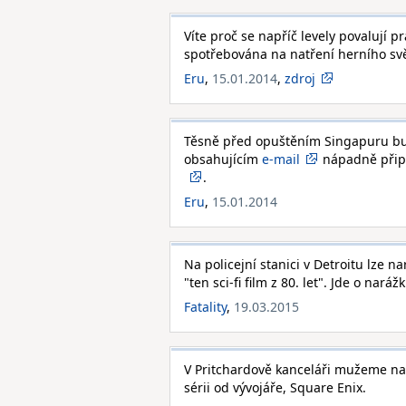
Víte proč se napříč levely povalují 
spotřebována na natření herního svě
Eru
,
15.01.2014
,
zdroj
Těsně před opuštěním Singapuru bud
obsahujícím
e-mail
nápadně přip
.
Eru
,
15.01.2014
Na policejní stanici v Detroitu lze n
"ten sci-fi film z 80. let". Jde o nará
Fatality
,
19.03.2015
V Pritchardově kanceláři mužeme nalé
sérii od vývojáře, Square Enix.