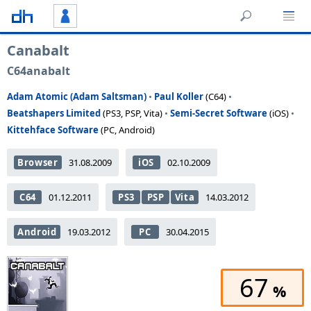
Canabalt
C64anabalt
Adam Atomic (Adam Saltsman)
•
Paul Koller
(C64)
•
Beatshapers Limited
(PS3, PSP, Vita)
•
Semi-Secret Software
(iOS)
•
Kittehface Software
(PC, Android)
Browser
31.08.2009
iOS
02.10.2009
C64
01.12.2011
PS3
PSP
Vita
14.03.2012
Android
19.03.2012
PC
30.04.2015
67