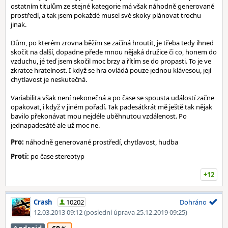
ostatním titulům ze stejné kategorie má však náhodně generované
prostředí, a tak jsem pokaždé musel své skoky plánovat trochu
jinak.
Dům, po kterém zrovna běžím se začíná hroutit, je třeba tedy ihned
skočit na další, dopadne přede mnou nějaká družice či co, honem do
vzduchu, jé teď jsem skočil moc brzy a řítím se do propasti. To je ve
zkratce hratelnost. I když se hra ovládá pouze jednou klávesou, její
chytlavost je neskutečná.
Variabilita však není nekonečná a po čase se spousta událostí začne
opakovat, i když v jiném pořadí. Tak padesátkrát mě ještě tak nějak
bavilo překonávat mou nejdéle uběhnutou vzdálenost. Po
jednapadesáté ale už moc ne.
Pro:
náhodně generované prostředí, chytlavost, hudba
Proti:
po čase stereotyp
+12
Crash
10202
Dohráno
12.03.2013 09:12
(poslední úprava 25.12.2019 09:25)