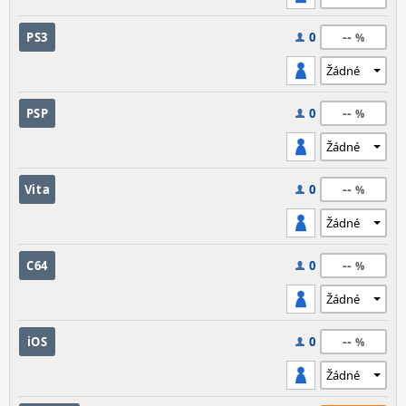
--
PS3
0
--
PSP
0
--
Vita
0
--
C64
0
--
iOS
0