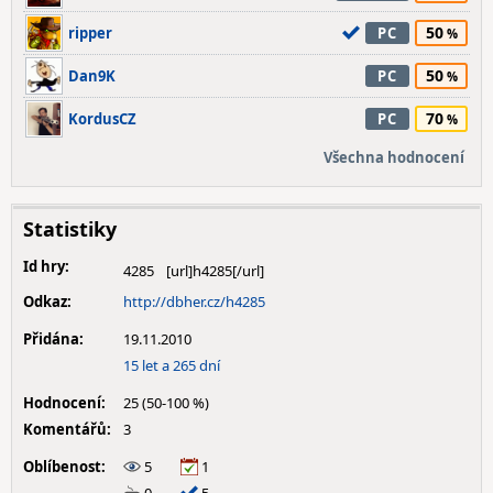
50
ripper
PC
50
Dan9K
PC
70
KordusCZ
PC
Všechna hodnocení
Statistiky
Id hry:
4285
Odkaz:
http://dbher.cz/h4285
Přidána:
19.11.2010
15 let a 265 dní
Hodnocení:
25 (50-100 %)
Komentářů:
3
Oblíbenost:
5
1