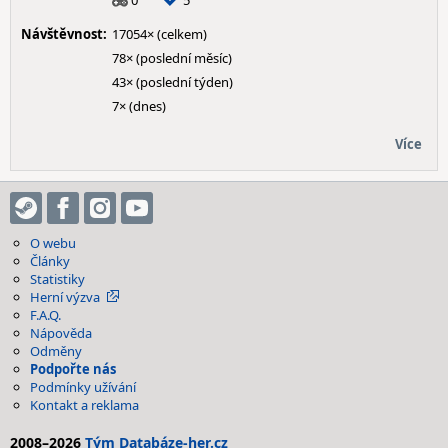
0
5
Návštěvnost:
17054× (celkem)
78× (poslední měsíc)
43× (poslední týden)
7× (dnes)
Více
O webu
Články
Statistiky
Herní výzva
F.A.Q.
Nápověda
Odměny
Podpořte nás
Podmínky užívání
Kontakt a reklama
2008–2026
Tým Databáze-her.cz