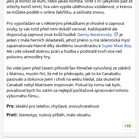
jako je bortící se dům, nebo jakási bomba. Střet s ní i jakýkoliv pád ze
střechy končí smrtí, hra vám vypíše uběhnutou vzdálenost, o kterou
se můžete podělit v online žebříčku, a začínáte znovu.
Pro vypořádání se s některými překážkami je vhodné si zapnout
zvuky, ty vás totiž před nimi dokáží varovat. Každopádně ale
doporučuji zapnout zvuk kvůli hudbě.
Danny Baranovsky
je
jeden z mála herních skladatelů, jehož jméno si má sklerotická mysl
zapamatovala hlavně díky skvělému soundtracku k
Super Meat Boy
.
Ale i zde odvedl dobrou práci a hudba v podstatě tvoří více než
polovinu atmosféry hry.
Do videí jsem před časem přihodil fan-filmeček vytvořený ze záběrů
z Matrixu, musím říct, že mě to překvapilo, jak to ke Canabaltu
pasovalo a dokonce jsem i chvíli na webu hledal, zda skutečně
Canabalt nebyl Matrixem inspirován. Pokud by tomu tak bylo,
považoval bych ho zatím za nejlepší počítačové zpracování tohoto
výborného filmu...
Pro:
Ideální pro telefon, chytlavé, znovuhratelnost
Proti:
Stereotyp, nulový příběh, málo obsahu
+10