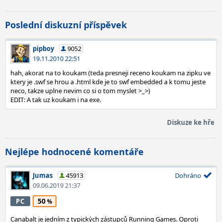
Poslední diskuzní příspěvek
pipboy
9052
19.11.2010 22:51
hah, akorat na to koukam (teda presneji receno koukam na zipku ve
ktery je .swf se hrou a .html kde je to swf embedded a k tomu jeste
neco, takze uplne nevim co si o tom myslet >_>)
EDIT: A tak uz koukam i na exe.
Diskuze ke hře
Nejlépe hodnocené komentáře
Jumas
45913
Dohráno
09.06.2019 21:37
50
PC
Canabalt je jedním z typických zástupců Running Games. Oproti