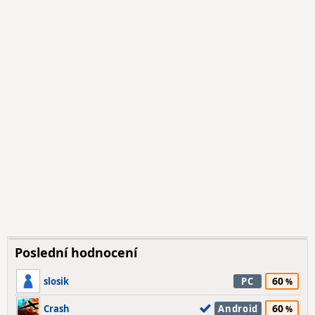
Poslední hodnocení
60
slosik
PC
60
Crash
Android