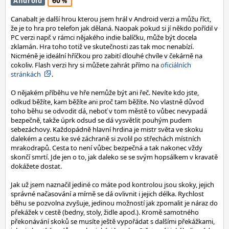
60
Android
Canabalt je další hrou kterou jsem hrál v Android verzi a můžu říct,
že je to hra pro telefon jak dělaná. Naopak pokud si jí někdo pořídil v
PC verzi např. v rámci nějakého indie balíčku, může být docela
zklamán. Hra toho totiž ve skutečnosti zas tak moc nenabízí.
Nicméně je ideální hříčkou pro zabití dlouhé chvíle v čekárně na
cokoliv. Flash verzi hry si můžete zahrát přímo na
oficiálních
stránkách
.
O nějakém příběhu ve hře nemůže být ani řeč. Nevíte kdo jste,
odkud běžíte, kam běžíte ani proč tam běžíte. No vlastně důvod
toho běhu se odvodit dá, neboť v tom městě to vůbec nevypadá
bezpečně, takže úprk odsud se dá vysvětlit pouhým pudem
sebezáchovy. Každopádně hlavní hrdina je mistr světa ve skoku
dalekém a cestu ke své záchraně si zvolil po střechách místních
mrakodrapů. Cesta to není vůbec bezpečná a tak nakonec vždy
skončí smrtí. Jde jen o to, jak daleko se se svým hopsálkem v kravatě
dokážete dostat.
Jak už jsem naznačil jediné co máte pod kontrolou jsou skoky, jejich
správné načasování a mírně se dá ovlivnit i jejich délka. Rychlost
běhu se pozvolna zvyšuje, jedinou možností jak zpomalit je náraz do
překážek v cestě (bedny, stoly, židle apod.). Kromě samotného
překonávání skoků se musíte ještě vypořádat s dalšími překážkami,