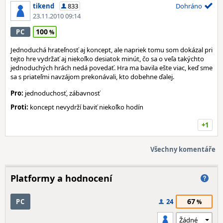
tikend
833
Dohráno
23.11.2010 09:14
100
PC
Jednoduchá hrateľnosť aj koncept, ale napriek tomu som dokázal pri
tejto hre vydržať aj niekoľko desiatok minút, čo sa o veľa takýchto
jednoduchých hrách nedá povedať. Hra ma bavila ešte viac, keď sme
sa s priateľmi navzájom prekonávali, kto dobehne ďalej.
Pro:
jednoduchosť, zábavnosť
Proti:
koncept nevydrží baviť niekoľko hodín
+1
Všechny komentáře
Platformy a hodnocení
67
PC
24