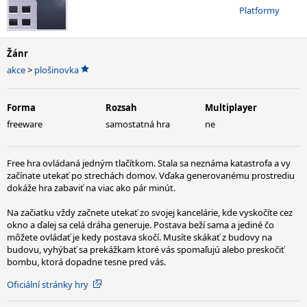
Platformy
Žánr
akce
>
plošinovka
Forma
Rozsah
Multiplayer
freeware
samostatná hra
ne
Free hra ovládaná jedným tlačítkom. Stala sa neznáma katastrofa a vy
začínate utekať po strechách domov. Vďaka generovanému prostrediu
dokáže hra zabaviť na viac ako pár minút.
Na začiatku vždy začnete utekať zo svojej kancelárie, kde vyskočíte cez
okno a ďalej sa celá dráha generuje. Postava beží sama a jediné čo
môžete ovládať je kedy postava skočí. Musíte skákať z budovy na
budovu, vyhýbať sa prekážkam ktoré vás spomaľujú alebo preskočiť
bombu, ktorá dopadne tesne pred vás.
Oficiální stránky hry