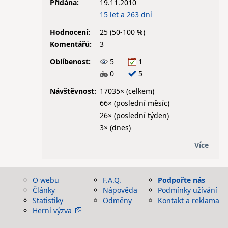
Přidána:
19.11.2010
15 let a 263 dní
Hodnocení:
25 (50-100 %)
Komentářů:
3
Oblíbenost:
5
1
0
5
Návštěvnost:
17035× (celkem)
66× (poslední měsíc)
26× (poslední týden)
3× (dnes)
Více
O webu
F.A.Q.
Podpořte nás
Články
Nápověda
Podmínky užívání
Statistiky
Odměny
Kontakt a reklama
Herní výzva