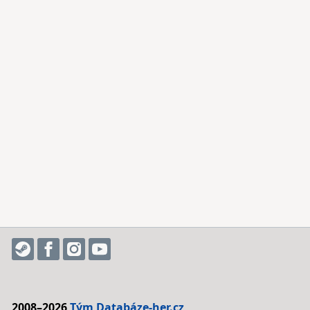
2008–2026
Tým Databáze-her.cz