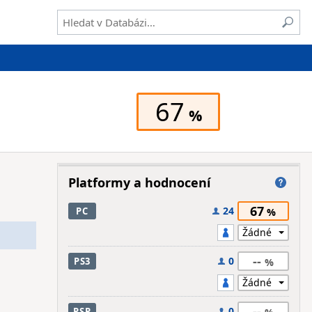
67
Platformy a hodnocení
67
24
PC
--
0
PS3
--
0
PSP