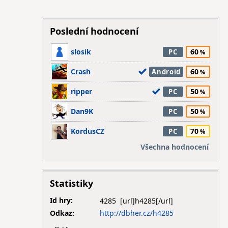
Poslední hodnocení
slosik
60
PC
Crash
60
Android
ripper
50
PC
Dan9K
50
PC
KordusCZ
70
PC
Všechna hodnocení
Statistiky
Id hry:
4285
Odkaz:
http://dbher.cz/h4285