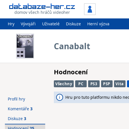
domov všech hráčů videoher
Hry
Vývojáři
Uživatelé
Diskuze
Herní výzva
Canabalt
Hodnocení
Všechny
PC
PS3
PSP
Vita
Hru pro tuto platformu nikdo ne
Profil hry
Komentáře
3
Diskuze
3
Hodnocení
25