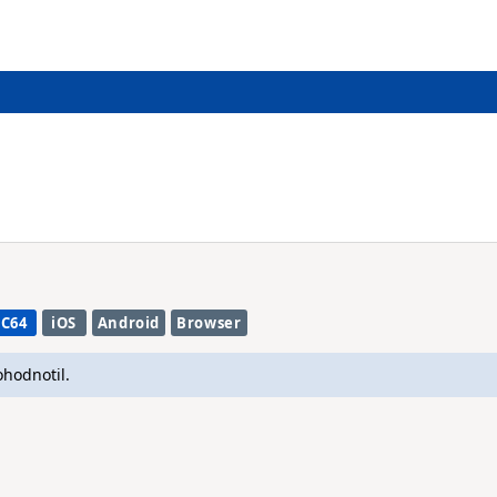
C64
iOS
Android
Browser
ohodnotil.