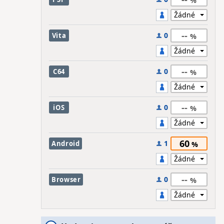
--
0
Vita
--
0
C64
--
0
iOS
60
1
Android
--
0
Browser