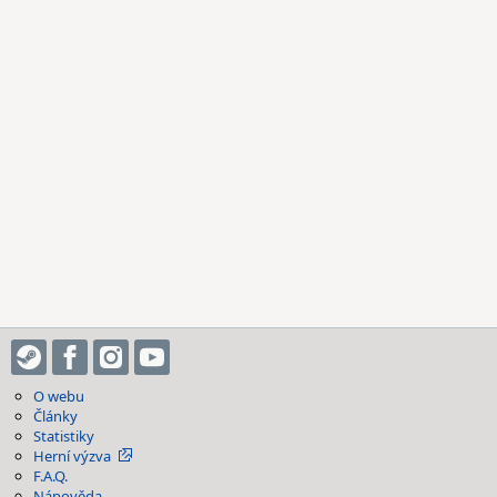
O webu
Články
Statistiky
Herní výzva
F.A.Q.
Nápověda