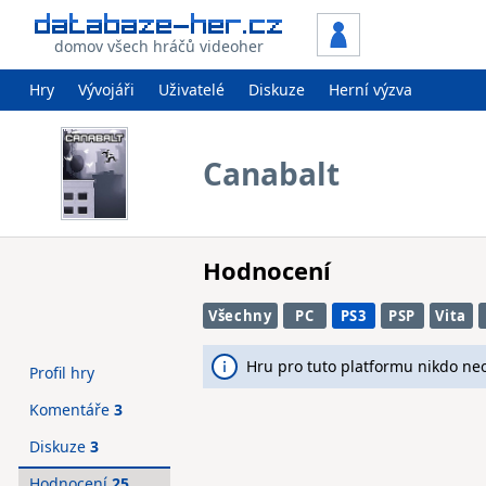
domov všech hráčů videoher
Hry
Vývojáři
Uživatelé
Diskuze
Herní výzva
Canabalt
Hodnocení
Všechny
PC
PS3
PSP
Vita
Hru pro tuto platformu nikdo ne
Profil hry
Komentáře
3
Diskuze
3
Hodnocení
25