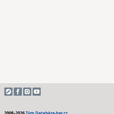
2008–2026
Tým Databáze-her.cz