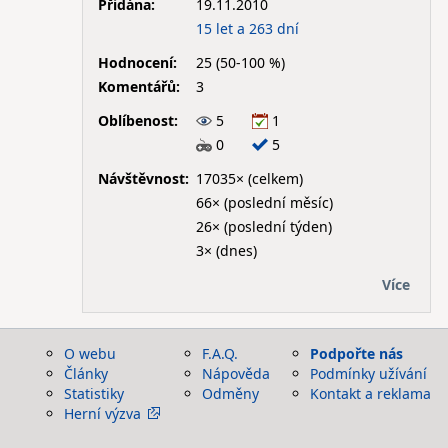
Přidána:
19.11.2010
15 let a 263 dní
Hodnocení:
25 (50-100 %)
Komentářů:
3
Oblíbenost:
5
1
0
5
Návštěvnost:
17035× (celkem)
66× (poslední měsíc)
26× (poslední týden)
3× (dnes)
Více
O webu
F.A.Q.
Podpořte nás
Články
Nápověda
Podmínky užívání
Statistiky
Odměny
Kontakt a reklama
Herní výzva