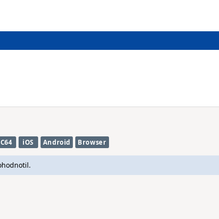
C64
iOS
Android
Browser
ohodnotil.