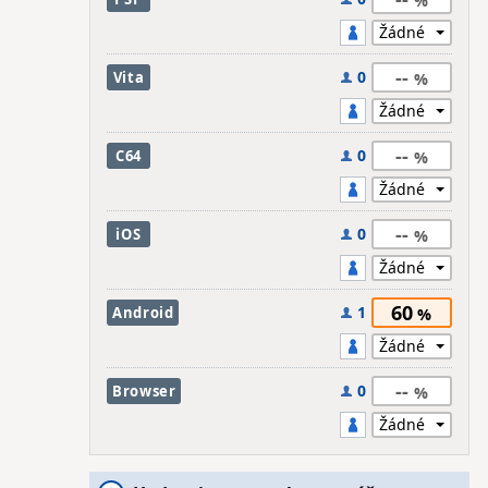
--
0
Vita
--
0
C64
--
0
iOS
60
1
Android
--
0
Browser