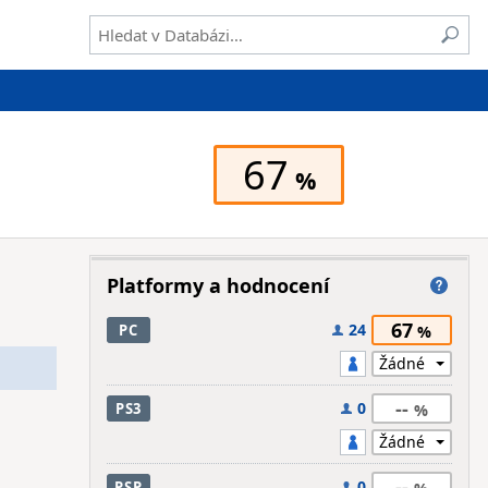
67
Platformy a hodnocení
67
24
PC
--
0
PS3
--
0
PSP