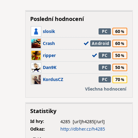
Poslední hodnocení
slosik
60
PC
Crash
60
Android
ripper
50
PC
Dan9K
50
PC
KordusCZ
70
PC
Všechna hodnocení
Statistiky
Id hry:
4285
Odkaz:
http://dbher.cz/h4285