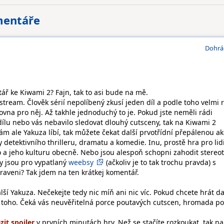
mentáře
Dohrá
ř ke Kiwami 2? Fajn, tak to asi bude na mě.
tream. Člověk sérií nepolíbený zkusí jeden díl a podle toho velmi 
 zrovna pro něj. Až takhle jednoduchý to je. Pokud jste neměli rádi
ílu nebo vás nebavilo sledovat dlouhý cutsceny, tak na Kiwami 2
m ale Yakuza líbí, tak můžete čekat další prvotřídní přepálenou ak
y detektivního thrilleru, dramatu a komedie. Inu, prostě hra pro lidi
ko a jeho kulturu obecně. Nebo jsou alespoň schopni zahodit stereo
ry jsou pro vypatlaný
weebsy
(ačkoliv je to tak trochu pravda) s
raveni? Tak jdem na ten krátkej komentář.
alší Yakuza. Nečekejte tedy nic míň ani nic víc. Pokud chcete hrát da
 do toho. Čeká vás neuvěřitelná porce poutavých cutscen, hromada po
v prvních minutách hry. Než se stačíte rozkoukat, tak na