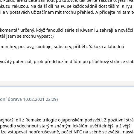
 Pokud ale chcete sáhnout po tutovce, tak berte Yakuza 0. Jestli vá
akuzu Yakuzou. Na další díl na PC se každopádně dost těším. Kiryu
dci a v postavách už začínám mít trochu přehled. A přidejte mi tam 
 komentář určený, když fanoušci série si Kiwami 2 zahrají a nováčci
těl jsem se trochu vypsat :)
 minihry, postavy, souboje, substory, příběh, Yakuza a lahodná
yužitý potenciál, proti předchozím dílům po příběhový stránce slab
ední úprava 10.02.2021 22:29)
nejhorší díl z Remake trilogie o japonském podsvětí. Z pozitivní strá
 povedlo vdechnout starým známým lokálům uvěřitelnější a živější
ze vstupovat nepřerušovaně, počet NPC na scéně se zvětšil, nasví