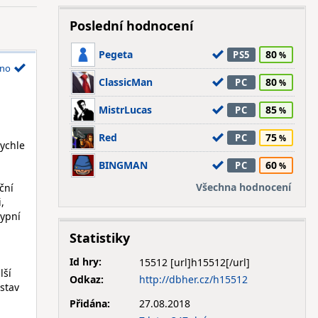
Poslední hodnocení
Pegeta
80
PS5
no
ClassicMan
80
PC
MistrLucas
85
PC
Red
75
PC
rychle
BINGMAN
60
PC
Všechna hodnocení
ční
,
typní
Statistiky
Id hry:
15512
lší
Odkaz:
http://dbher.cz/h15512
stav
Přidána:
27.08.2018