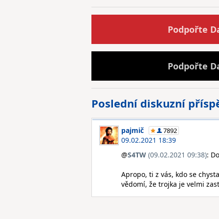
Podpořte D
Podpořte D
Poslední diskuzní přís
pajmič
7892
09.02.2021 18:39
@
S4TW
(09.02.2021 09:38)
: Do
Apropo, ti z vás, kdo se chys
vědomí, že trojka je velmi za