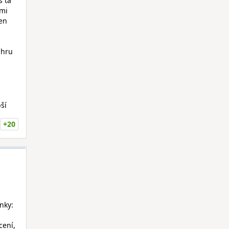
s ta
 mi
ten
 hru
ší
+20
nky:
cení,