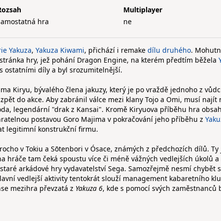
Rozsah
Multiplayer
samostatná hra
ne
rie Yakuza
,
Yakuza Kiwami
, přichází i remake
dílu druhého
. Mohut
stránka hry, jež pohání Dragon Engine, na kterém předtím běžela
s ostatními díly a byl srozumitelnější.
ma Kiryu, bývalého člena jakuzy, který je po vraždě jednoho z vůd
 zpět do akce. Aby zabránil válce mezi klany Tojo a Omi, musí najít
da, legendární "drak z Kansai". Kromě Kiryuova příběhu hra obsah
e hratelnou postavou Goro Majima v pokračování jeho příběhu z
Yaku
t legitimní konstrukční firmu.
rocho v Tokiu a Sōtenbori v Ósace, známých z předchozích dílů. Ty 
 hráče tam čeká spoustu více či méně vážných vedlejších úkolů a
i staré arkádové hry vydavatelství Sega. Samozřejmě nesmí chybět 
hlavní vedlejší aktivity tentokrát slouží management kabaretního kl
nse mezihra převzatá z
Yakuza 6
, kde s pomocí svých zaměstnanců 