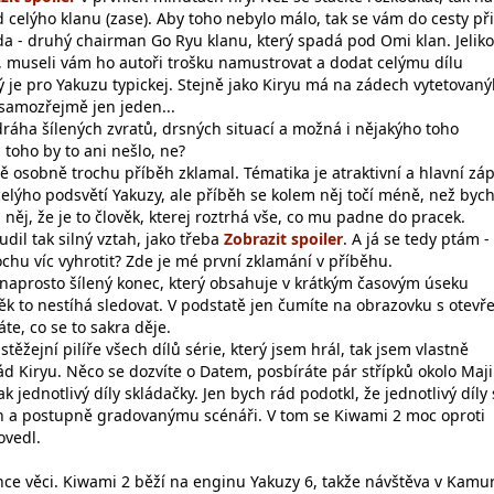
 celýho klanu (zase). Aby toho nebylo málo, tak se vám do cesty př
da - druhý chairman Go Ryu klanu, který spadá pod Omi klan. Jeliko
ý, museli vám ho autoři trošku namustrovat a dodat celýmu dílu
ý je pro Yakuzu typickej. Stejně jako Kiryu má na zádech vytetovan
samozřejmě jen jeden...
dráha šílených zvratů, drsných situací a možná i nějakýho toho
toho by to ani nešlo, ne?
ě osobně trochu příběh zklamal. Tématika je atraktivní a hlavní zá
elýho podsvětí Yakuzy, ale příběh se kolem něj točí méně, než bych
 něj, že je to člověk, kterej roztrhá vše, co mu padne do pracek.
il tak silný vztah, jako třeba
. A já se tedy ptám -
chu víc vyhrotit? Zde je mé první zklamání v příběhu.
aprosto šílený konec, který obsahuje v krátkým časovým úseku
věk to nestíhá sledovat. V podstatě jen čumíte na obrazovku s otev
te, co se to sakra děje.
těžejní pilíře všech dílů série, který jsem hrál, tak jsem vlastně
ád Kiryu. Něco se dozvíte o Datem, posbíráte pár střípků okolo Maj
tak jednotlivý díly skládačky. Jen bych rád podotkl, že jednotlivý díly 
h a postupně gradovanýmu scénáři. V tom se Kiwami 2 moc oproti
vedl.
ánce věci. Kiwami 2 běží na enginu Yakuzy 6, takže návštěva v Kamu