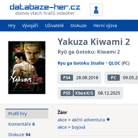
domov všech hráčů videoher
Hry
Vývojáři
Uživatelé
Diskuze
Herní výzva
Yakuza Kiwami 2
Ryū ga Gotoku: Kiwami 2
Ryu ga Gotoku Studio
•
QLOC
(PC)
28.08.2018
09.05.
PS4
PC
08.12.2025
PS5
XboxX/S
Žánr
Profil hry
akce
>
akční adventura
Komentáře
6
akce
>
bojová
Diskuze
94