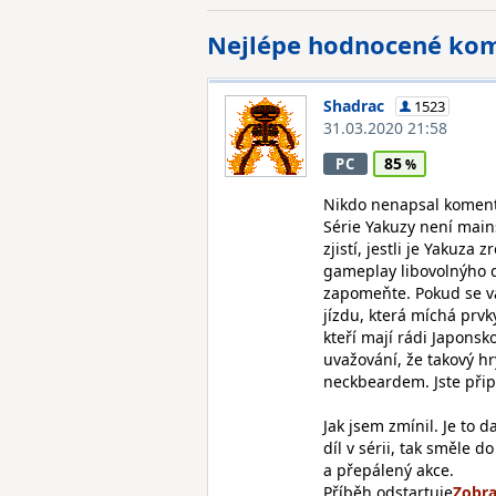
Nejlépe hodnocené ko
Shadrac
1523
31.03.2020 21:58
85
PC
Nikdo nenapsal komentá
Série Yakuzy není mains
zjistí, jestli je Yakuza
gameplay libovolnýho d
zapomeňte. Pokud se vá
jízdu, která míchá prvk
kteří mají rádi Japons
uvažování, že takový h
neckbeardem. Jste přip
Jak jsem zmínil. Je to d
díl v sérii, tak směle
a přepálený akce.
Příběh odstartuje