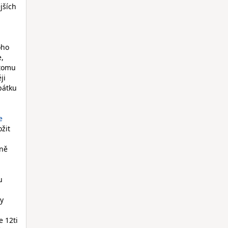
jších
oho
e,
 tomu
ji
 pátku
e
ožit
rně
u
ky
 12ti