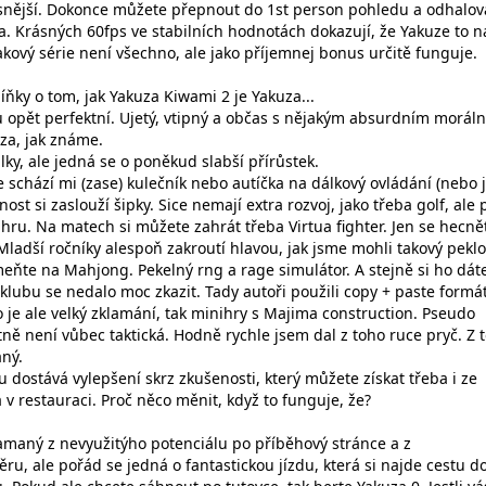
snější. Dokonce můžete přepnout do 1st person pohledu a odhalov
a. Krásných 60fps ve stabilních hodnotách dokazují, že Yakuze to n
 takový série není všechno, ale jako příjemnej bonus určitě funguje.
ňky o tom, jak Yakuza Kiwami 2 je Yakuza...
ou opět perfektní. Ujetý, vtipný a občas s nějakým absurdním morál
za, jak známe.
ky, ale jedná se o poněkud slabší přírůstek.
le schází mi (zase) kulečník nebo autíčka na dálkový ovládání (nebo
nost si zaslouží šipky. Sice nemají extra rozvoj, jako třeba golf, ale
hru. Na matech si můžete zahrát třeba Virtua fighter. Jen se hecně
. Mladší ročníky alespoň zakroutí hlavou, jak jsme mohli takový peklo
eňte na Mahjong. Pekelný rng a rage simulátor. A stejně si ho dát
lubu se nedalo moc zkazit. Tady autoři použili copy + paste formát
 je ale velký zklamání, tak minihry s Majima construction. Pseudo
astně není vůbec taktická. Hodně rychle jsem dal z toho ruce pryč. Z 
ný.
yu dostává vylepšení skrz zkušenosti, který můžete získat třeba i ze
 v restauraci. Proč něco měnit, když to funguje, že?
maný z nevyužitýho potenciálu po příběhový stránce a z
u, ale pořád se jedná o fantastickou jízdu, která si najde cestu d