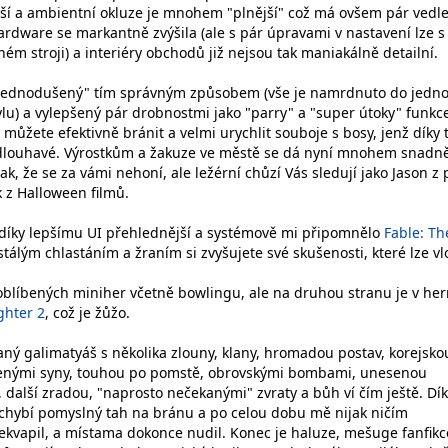
ější a ambientní okluze je mnohem "plnější" což má ovšem pár vedle
ardware se markantně zvýšila (ale s pár úpravami v nastavení lze s
m stroji) a interiéry obchodů již nejsou tak maniakálně detailní.
zjednodušený" tím správným způsobem (vše je namrdnuto do jedn
lu) a vylepšený pár drobnostmi jako "parry" a "super útoky" funkc
můžete efektivně bránit a velmi urychlit souboje s bosy, jenž díky
zdlouhavé. Výrostkům a žakuze ve městě se dá nyní mnohem snadně
ak, že se za vámi nehoní, ale ležérní chůzí Vás sledují jako Jason z
k z Halloween filmů.
 díky lepšímu UI přehlednější a systémově mi připomnělo
Fable: Th
stálým chlastáním a žraním si zvyšujete své skušenosti, které lze vl
oblíbených miniher včetně bowlingu, ale na druhou stranu je v he
ghter 2
, což je žůžo.
ný galimatyáš s několika zlouny, klany, hromadou postav, korejsko
racenými syny, touhou po pomstě, obrovskými bombami, unesenou
 další zradou, "naprosto nečekanými" zvraty a bůh ví čím ještě. Dí
chybí pomyslný tah na bránu a po celou dobu mě nijak ničím
vapil, a místama dokonce nudil. Konec je haluze, mešuge fanfikce