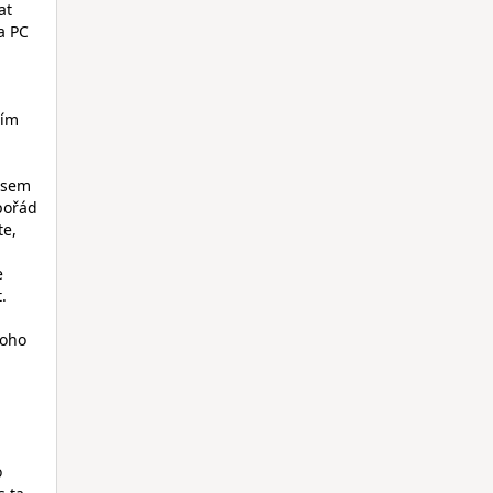
at
a PC
ním
 jsem
 pořád
te,
e
.
toho
o