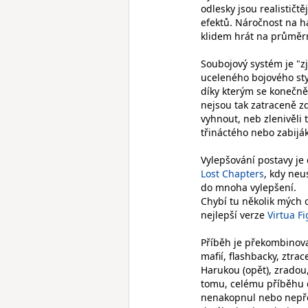
odlesky jsou realističt
efektů. Náročnost na h
klidem hrát na průměrné
Soubojový systém je "
uceleného bojového sty
díky kterým se konečně 
nejsou tak zatraceně 
vyhnout, neb zlenivěli t
třináctého nebo zabijá
Vylepšování postavy je
Lost Chapters
, kdy neu
do mnoha vylepšení.
Chybí tu několik mých 
nejlepší verze
Virtua Fi
Příběh je překombinova
mafií, flashbacky, zt
Harukou (opět), zradou,
tomu, celému příběhu 
nenakopnul nebo nepřek