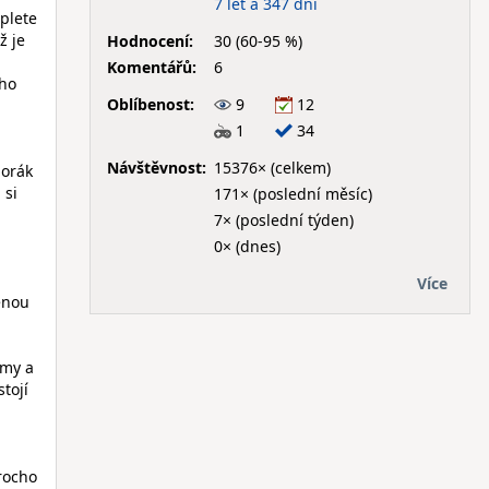
7 let a 347 dní
iplete
ž je
Hodnocení:
30 (60-95 %)
Komentářů:
6
ýho
Oblíbenost:
9
12
1
34
Návštěvnost:
15376× (celkem)
porák
 si
171× (poslední měsíc)
7× (poslední týden)
0× (dnes)
Více
řenou
imy a
stojí
rocho