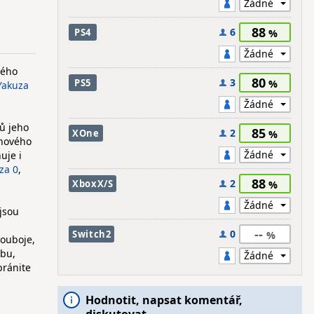
88
6
PS4
ného
80
3
PS5
Yakuza
ců jeho
85
2
XOne
 nového
uje i
za 0
,
88
2
XboxX/S
jsou
--
0
Switch2
souboje,
ubu,
bránite
Hodnotit, napsat komentář,