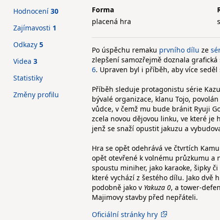
Forma
Hodnocení
30
placená hra
Zajímavosti
1
Odkazy
5
Po úspěchu remaku
prvního dílu
ze
sé
zlepšení samozřejmě doznala grafická 
Videa
3
6
. Upraven byl i příběh, aby více seděl 
Statistiky
Příběh sleduje protagonistu série Kazu
Změny profilu
bývalé organizace, klanu Tojo, povolán
vůdce, v čemž mu bude bránit Ryuji Go
zcela novou dějovou linku, ve které j
jenž se snaží opustit jakuzu a vybudova
Hra se opět odehrává ve čtvrtích Kamu
opět otevřené k volnému průzkumu a na
spoustu miniher, jako karaoke, šipky č
které vychází z šestého dílu. Jako dvě 
podobně jako v
Yakuza 0
, a tower-defe
Majimovy stavby před nepřáteli.
Oficiální stránky hry