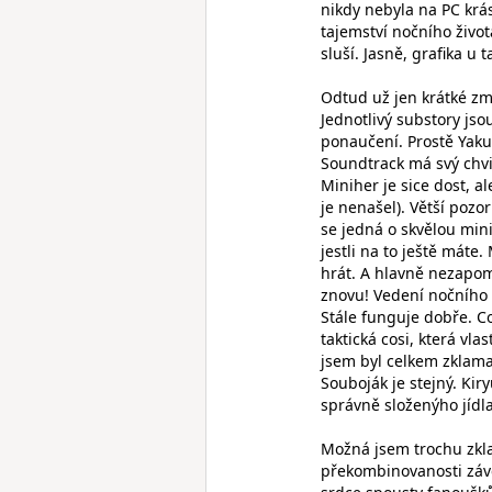
nikdy nebyla na PC krá
tajemství nočního život
sluší. Jasně, grafika u
Odtud už jen krátké zmí
Jednotlivý substory js
ponaučení. Prostě Yaku
Soundtrack má svý chvil
Miniher je sice dost, a
je nenašel). Větší pozor
se jedná o skvělou mini
jestli na to ještě máte
hrát. A hlavně nezapom
znovu! Vedení nočního k
Stále funguje dobře. Co
taktická cosi, která vl
jsem byl celkem zklama
Souboják je stejný. Kir
správně složenýho jídla
Možná jsem trochu zkla
překombinovanosti závěr