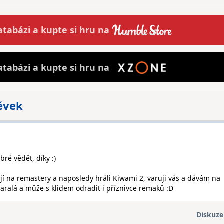
atabázi a
kupte
si hru na
atabázi a
kupte
si hru na
pěvek
bré vědět, díky :)
tají na remastery a naposledy hráli Kiwami 2, varuji vás a dávám na
staralá a může s klidem odradit i příznivce remaků :D
Diskuze