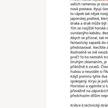
vašich ramenou je osud
nová postava. Ryuji Go
to cápek tak nějak nov
Japonskej podtext, kter
draka a drak může být 
Tím se rozjíždí horská 
sundanýho kabátu. Bez 
Abych se přiznal, tak m
fantasticky zapadá do c
představoval. Necítíte z
Rozhodně ve mě nevzbud
proč? To ho nemohli tro
Druhým zklamáním, je n
přibližně 6 zvratů. Člo
hubou a neustále si říká
Když pominu tyhle dva s
spokojený. Kiryu je poř
Floristovi a vyplníte si 
převážně na záporácíc
předchozím dílům nepo
Krátce k technický str