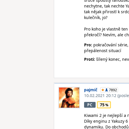
srdce spousty fanoušků.
nechytne, tak nechte Y
tak nějak přirostl k sr
kulečník, jo?
Pro koho je vlastně ten
překročí? Nevím, ale ch
Pro:
pokračování série,
přepálenost situací
Proti:
šílený konec, nev
pajmič
7892
10.02.2021 20:12
(posl
75
PC
Kiwami 2 je nejlepší a 
Díky enginu z Yakuzy 6
dynamiku. Do obchodů l