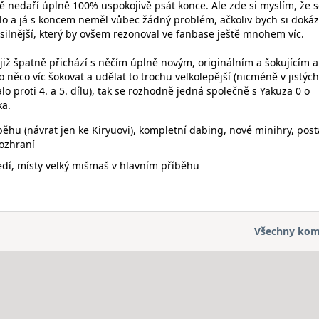
ě nedaří úplně 100% uspokojivě psát konce. Ale zde si myslím, že s
lo a já s koncem neměl vůbec žádný problém, ačkoliv bych si dokáz
 silnější, který by ovšem rezonoval ve fanbase ještě mnohem víc.
již špatně přichází s něčím úplně novým, originálním a šokujícím a
 o něco víc šokovat a udělat to trochu velkolepější (nicméně v jistých
o proti 4. a 5. dílu), tak se rozhodně jedná společně s Yakuza 0 o
ka.
ěhu (návrat jen ke Kiryuovi), kompletní dabing, nové minihry, post
ozhraní
dí, místy velký mišmaš v hlavním příběhu
Všechny kom