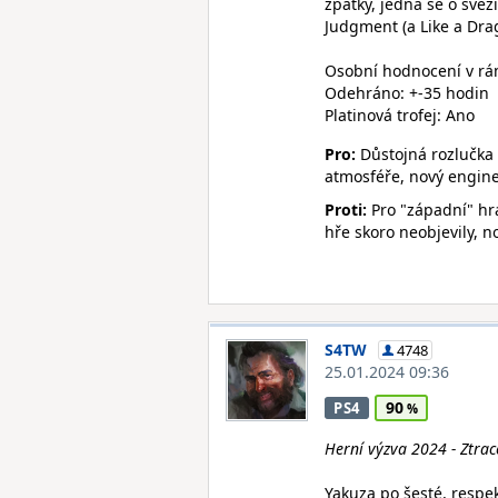
zpátky, jedná se o svěž
Judgment (a Like a Dra
Osobní hodnocení v rámc
Odehráno: +-35 hodin
Platinová trofej: Ano
Pro:
Důstojná rozlučka 
atmosféře, nový engin
Proti:
Pro "západní" hrá
hře skoro neobjevily, 
S4TW
4748
25.01.2024 09:36
90
PS4
Herní výzva 2024 - Ztra
Yakuza po šesté, respe