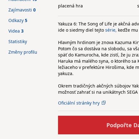
placená hra
Zajímavosti
0
Odkazy
5
Yakuza 6: The Song of Life je akčná a
ide o siedmy diel tejto
série,
keďže mu
Videa
3
Statistiky
Hlavným hrdinom je znova Kazuma Kiryu,
Potom čo sa dostáva na slobodu, sa vš
Změny profilu
späť do Kamurocha, kde zistí, že ju zra
Haruka má malého syna, o ktorého sa K
ležiaceho v prefektúre Hirošima, kde mu
yakuza.
Okrem tradičných akčných súbojov Yaku
možnosť zahrať si na unikátnych SEGA
Oficiální stránky hry
Podpořte D