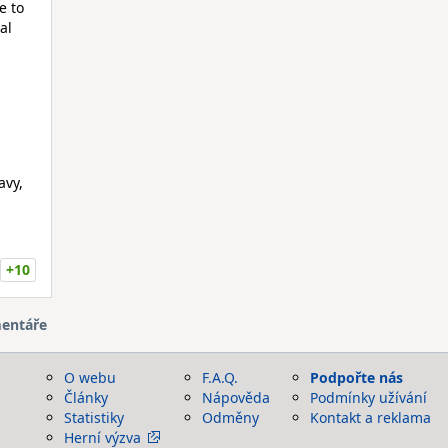
e to
al
avy,
+10
entáře
O webu
F.A.Q.
Podpořte nás
Články
Nápověda
Podmínky užívání
Statistiky
Odměny
Kontakt a reklama
Herní výzva