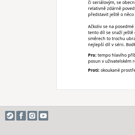
či seriálovým, se obecn
relativně zdárně poved
představit ještě o něco
Ačkoliv se na posedmé 
tento díl se snaží ještě
směrech to trochu ubral
nejlepší díl v sérii. Bod
Pro:
tempo hlavího příb
posun v uživatelském r
Proti:
okoukané prostře