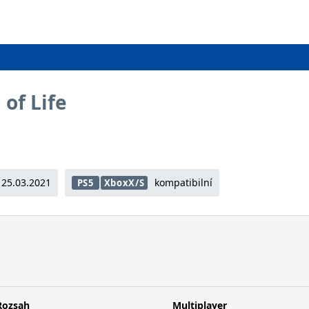
 of Life
25.03.2021
kompatibilní
PS5
XboxX/S
Rozsah
Multiplayer