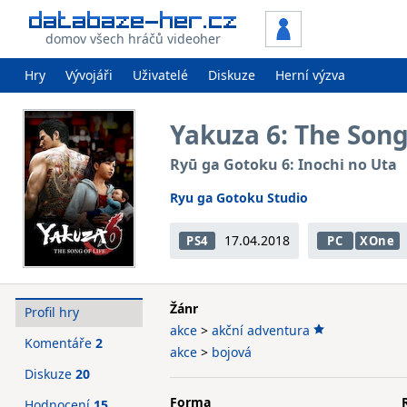
domov všech hráčů videoher
Hry
Vývojáři
Uživatelé
Diskuze
Herní výzva
Yakuza 6: The Song
Ryū ga Gotoku 6: Inochi no Uta
Ryu ga Gotoku Studio
17.04.2018
PS4
PC
XOne
Žánr
Profil hry
akce
>
akční adventura
Komentáře
2
akce
>
bojová
Diskuze
20
Forma
Hodnocení
15