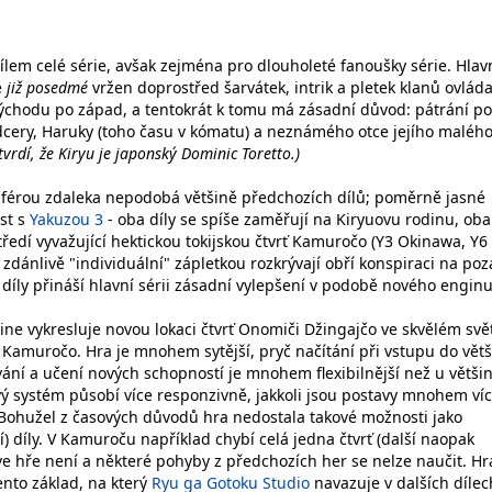
lem celé série, avšak zejména pro dlouholeté fanoušky série. Hlav
e
již posedmé
vržen doprostřed šarvátek, intrik a pletek klanů ovláda
ýchodu po západ, a tentokrát k tomu má zásadní důvod: pátrání po
dcery, Haruky (toho času v kómatu) a neznámého otce jejího maléh
tvrdí, že Kiryu je japonský Dominic Toretto.)
sférou zdaleka nepodobá většině předchozích dílů; poměrně jasné
st s
Yakuzou 3
- oba díly se spíše zaměřují na Kiryuovu rodinu, oba
středí vyvažující hektickou tokijskou čtvrť Kamuročo (Y3 Okinawa, Y6
 zdánlivě "individuální" zápletkou rozkrývají obří konspiraci na poz
díly přináší hlavní sérii zásadní vylepšení v podobě nového enginu
ne vykresluje novou lokaci čtvrť Onomiči Džingajčo ve skvělém svě
ké Kamuročo. Hra je mnohem sytější, pryč načítání při vstupu do vět
vání a učení nových schopností je mnohem flexibilnější než u větši
vý systém působí více responzivně, jakkoli jsou postavy mnohem ví
 Bohužel z časových důvodů hra nedostala takové možnosti jako
í) díly. V Kamuroču například chybí celá jedna čtvrť (další naopak
ve hře není a některé pohyby z předchozích her se nelze naučit. Hr
tento základ, na který
Ryu ga Gotoku Studio
navazuje v dalších dílec