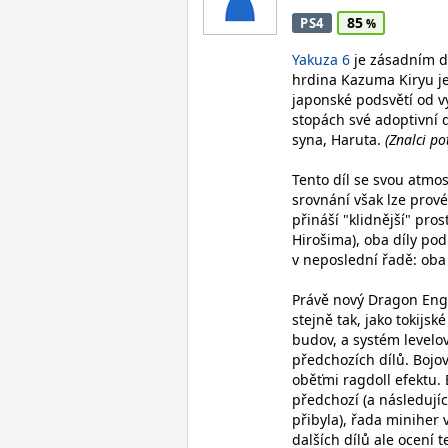
85
PS4
Yakuza 6
je zásadním dí
hrdina Kazuma Kiryu j
japonské podsvětí od v
stopách své adoptivní 
syna, Haruta.
(Znalci po
Tento díl se svou atmo
srovnání však lze prové
přináší "klidnější" pro
Hirošima), oba díly pod
v neposlední řadě: oba 
Právě nový Dragon Engi
stejně tak, jako tokijs
budov, a systém levelo
předchozích dílů. Bojo
oběťmi ragdoll efektu.
předchozí (a následujíc
přibyla), řada miniher 
dalších dílů ale ocení 