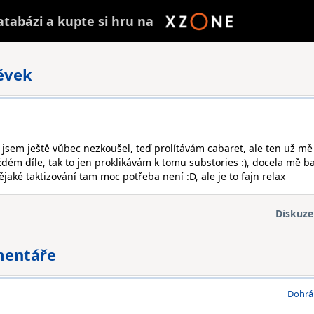
atabázi a
kupte
si hru na
pěvek
u jsem ještě vůbec nezkoušel, teď prolítávám cabaret, ale ten už mě
ždém díle, tak to jen proklikávám k tomu substories :), docela mě ba
 nějaké taktizování tam moc potřeba není :D, ale je to fajn relax
Diskuze
mentáře
Dohrá