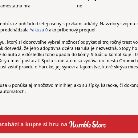
samostatná hra
ne
dventúra z pohľadu tretej osoby s prvkami arkády. Navzdory svojmu
 predchádzala
Yakuza 0
ako príbehový prequel.
 ktorý si dobrovoľne vybral možnosť odpykať si trojročný trest vo
ak dozvedá, že jeho adoptívna dcéra Haruka je nezvestná. Stopy h
zilo auto a v dôsledku toho upadla do kómy. Situáciu komplikuje i fa
iryu musí postarať. Spolu s dieťaťom sa vydáva do mesta Onomich
sí zistiť pravdu o Haruke, jej synovi a tajomstve, ktoré skrýva mie
za 6 ponúka aj množstvo minihier, ako sú šípky, karaoke, či dokon
 automatoch.
atabázi a
kupte
si hru na