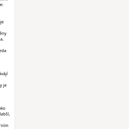
e:
je
něny
ma.
teda
ávájí
y je
ako
labší,
erním