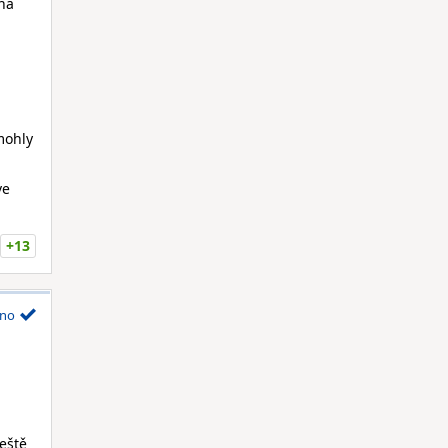
 na
mohly
ve
+13
no
eště