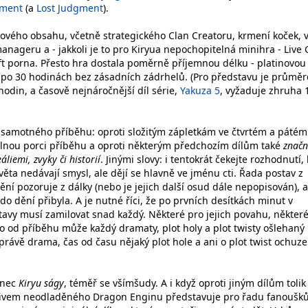
ment
(a
Lost Judgment
).
nového obsahu, včetně strategického Clan Creatoru, krmení koček, 
anageru a - jakkoli je to pro Kiryua nepochopitelná minihra - Live
ft porna. Přesto hra dostala poměrně příjemnou délku - platinovou
ba po 30 hodinách bez zásadních zádrhelů. (Pro představu je průmě
odin, a časově nejnáročnější díl série,
Yakuza 5
, vyžaduje zhruha 
samotného příběhu: oproti složitým zápletkám ve čtvrtém a pátém 
telnou porci příběhu a oproti některým předchozím dílům také
značn
áliemi, zvyky či historií
. Jinými slovy: i tentokrát čekejte rozhodnutí,
ta nedávají smysl, ale dějí se hlavně ve jménu cti. Řada postav z
ění pozoruje z dálky (nebo je jejich další osud dále nepopisován), a
o dění přibyla. A je nutné říci, že po prvních desítkách minut v
tavy musí zamilovat snad každý. Některé pro jejich povahu, někter
sto od příběhu může každý dramaty, plot holy a plot twisty ošlehaný
právě drama, čas od času nějaký plot hole a ani o plot twist ochuz
onec
Kiryu ságy
, téměř se všímšudy. A i když oproti jiným dílům tolik
vlivem neodladěného Dragon Enginu představuje pro řadu fanoušků