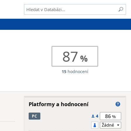
87
15
hodnocení
Platformy a hodnocení
86
4
PC