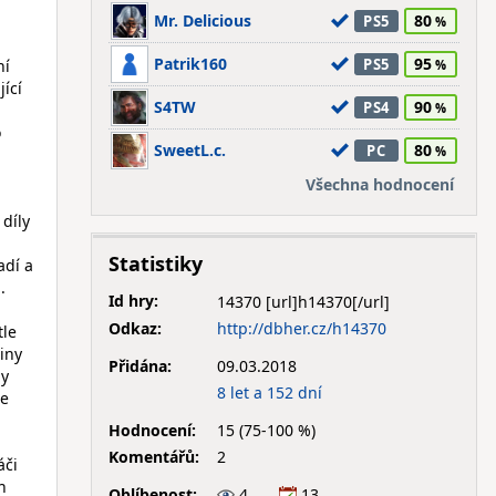
Mr. Delicious
80
PS5
Patrik160
95
PS5
ní
jící
S4TW
90
PS4
o
SweetL.c.
80
PC
Všechna hodnocení
 díly
Statistiky
adí a
.
Id hry:
14370
Odkaz:
http://dbher.cz/h14370
tle
šiny
Přidána:
09.03.2018
ny
8 let a 152 dní
ce
Hodnocení:
15 (75-100 %)
Komentářů:
2
áči
h
Oblíbenost:
4
13