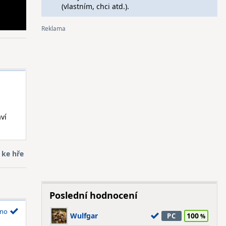
(vlastním, chci atd.).
ví
 ke hře
Poslední hodnocení
no
Wulfgar
100
PC