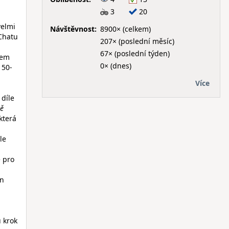
3
20
velmi
Návštěvnost:
8900× (celkem)
 Chatu
207× (poslední měsíc)
67× (poslední týden)
rem
0× (dnes)
150-
Více
díle
ě
 která
le
é pro
en
 krok