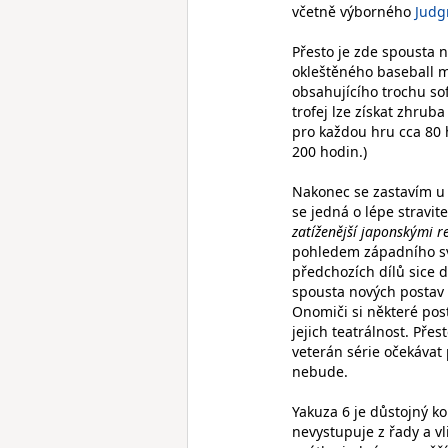
včetně výborného
Judg
Přesto je zde spousta 
okleštěného baseball m
obsahujícího trochu so
trofej lze získat zhru
pro každou hru cca 80 h
200 hodin.)
Nakonec se zastavím u 
se jedná o lépe stravi
zatíženější japonskými re
pohledem západního svě
předchozích dílů sice d
spousta nových postav d
Onomiči si některé pos
jejich teatrálnost. Pře
veterán série očekávat 
nebude.
Yakuza 6 je důstojný k
nevystupuje z řady a 