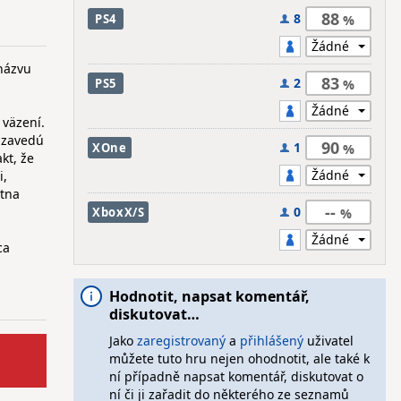
88
8
PS4
 názvu
83
2
PS5
 väzení.
o zavedú
90
1
XOne
kt, že
i,
stna
--
0
XboxX/S
ca
Hodnotit, napsat komentář,
diskutovat…
Jako
zaregistrovaný
a
přihlášený
uživatel
můžete tuto hru nejen ohodnotit, ale také k
ní případně napsat komentář, diskutovat o
ní či ji zařadit do některého ze seznamů