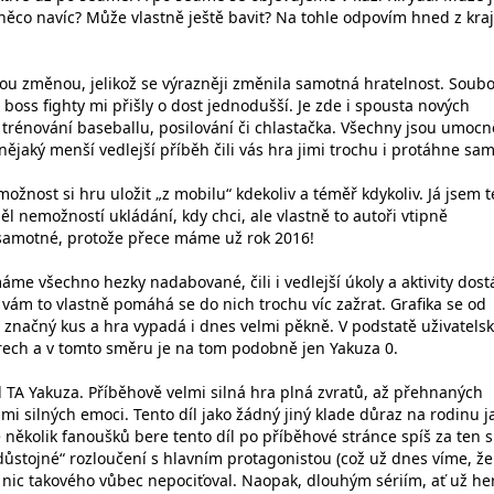
něco navíc? Může vlastně ještě bavit? Na tohle odpovím hned z kraj
kou změnou, jelikož se výrazněji změnila samotná hratelnost. Soubo
v boss fighty mi přišly o dost jednodušší. Je zde i spousta nových
, trénování baseballu, posilování či chlastačka. Všechny jsou umoc
 nějaký menší vedlejší příběh čili vás hra jimi trochu i protáhne sa
ožnost si hru uložit „z mobilu“ kdekoliv a téměř kdykoliv. Já jsem 
pěl nemožností ukládání, kdy chci, ale vlastně to autoři vtipně
samotné, protože přece máme už rok 2016!
máme všechno hezky nadabované, čili i vedlejší úkoly a aktivity dost
 vám to vlastně pomáhá se do nich trochu víc zažrat. Grafika se od
 značný kus a hra vypadá i dnes velmi pěkně. V podstatě uživatelsk
rech a v tomto směru je na tom podobně jen Yakuza 0.
ád TA Yakuza. Příběhově velmi silná hra plná zvratů, až přehnaných
mi silných emoci. Tento díl jako žádný jiný klade důraz na rodinu j
e několik fanoušků bere tento díl po příběhové stránce spíš za ten s
důstojné“ rozloučení s hlavním protagonistou (což už dnes víme, že
já nic takového vůbec nepociťoval. Naopak, dlouhým sériím, ať už h