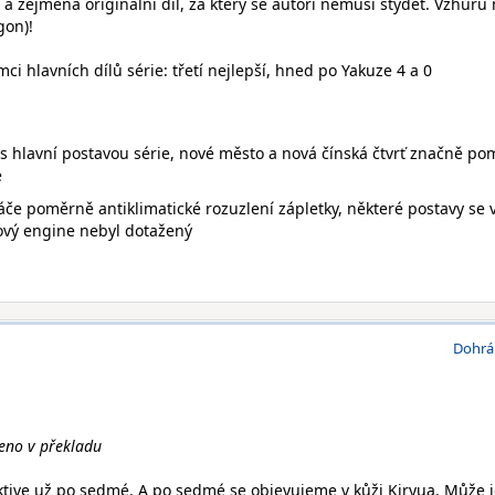
í a zejména originální díl, za který se autoři nemusí stydět. Vzhůru
gon)!
i hlavních dílů série: třetí nejlepší, hned po Yakuze 4 a 0
s hlavní postavou série, nové město a nová čínská čtvrť značně po
e
če poměrně antiklimatické rozuzlení zápletky, některé postavy se 
nový engine nebyl dotažený
Dohrá
ceno v překladu
ktive už po sedmé. A po sedmé se objevujeme v kůži Kiryua. Může j