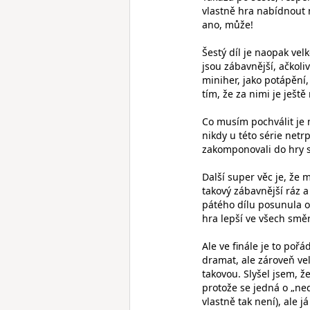
vlastně hra nabídnout 
ano, může!
Šestý díl je naopak vel
jsou zábavnější, ačkoli
miniher, jako potápění
tím, že za nimi je ještě
Co musím pochválit je m
nikdy u této série netr
zakomponovali do hry 
Další super věc je, že 
takový zábavnější ráz a
pátého dílu posunula o
hra lepší ve všech smě
Ale ve finále je to poř
dramat, ale zároveň vel
takovou. Slyšel jsem, ž
protože se jedná o „ne
vlastně tak není), ale 