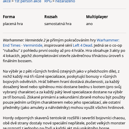
akce
>
1st person akce
RPG
>
nezařazeno
Forma
Rozsah
Multiplayer
placená hra
samostatná hra
ano
Warhammer: Vermintide 2
je přímým pokračováním hry
Warhammer:
End Times - Vermintide
, inspirované sérií
Left 4 Dead
. Jedná se o co-op
"rubačku" z pohledu první osoby až pro 4 hráče. Hra obsahuje 3 akty po
4 lokacích, jejichž zkompletování otevře závěrečnou třináctou úroveň s
finálním bossem.
Na výběr je z pěti různých hrdinů (stejných jako v předchozím díle), z
nichž každý má tři různé specializace, poskytující bonusy v různých
bojových odvětvích. Hráč během hraní dostává zkušenosti, za každý
dosažený level nebo splněnou misi dostane bednu s lootem (pro svůj
vybraný charakter) a za každý pátý level specializace dostane na výběr
ze tří bonusů. Získané primární a sekundární zbraně mohou být použity
pouze jedním určitým charakterem nebo jeho specializací, ale ostatní
předměty (jako amulety a náhrdelníky) mohou využít všichni hrdinové.
Hordy odporných skavenů tentokrát rozšířili i severští bojovníci chaosu,
obě dvě strany dostaly nové speciální nepřátele, počet velkých monster
se rozrostl z jednoho na čtyři a každý akt má unikátního bosse.