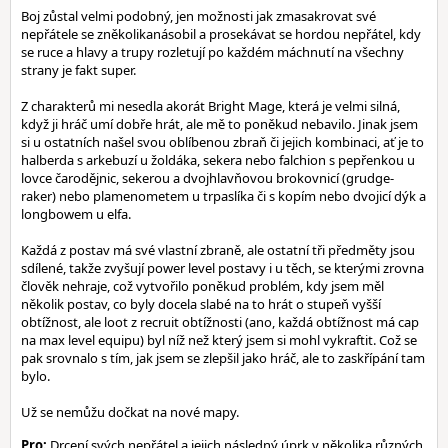
Boj zůstal velmi podobný, jen možnosti jak zmasakrovat své
nepřátele se zněkolikanásobil a prosekávat se hordou nepřátel, kdy
se ruce a hlavy a trupy rozletují po každém máchnutí na všechny
strany je fakt super.
Z charakterů mi nesedla akorát Bright Mage, která je velmi silná,
když ji hráč umí dobře hrát, ale mě to poněkud nebavilo. Jinak jsem
si u ostatních našel svou oblíbenou zbraň či jejich kombinaci, ať je to
halberda s arkebuzí u žoldáka, sekera nebo falchion s pepřenkou u
lovce čarodějnic, sekerou a dvojhlavňovou brokovnicí (grudge-
raker) nebo plamenometem u trpaslíka či s kopím nebo dvojicí dýk a
longbowem u elfa.
Každá z postav má své vlastní zbraně, ale ostatní tři předměty jsou
sdílené, takže zvyšují power level postavy i u těch, se kterými zrovna
člověk nehraje, což vytvořilo poněkud problém, kdy jsem měl
několik postav, co byly docela slabé na to hrát o stupeň vyšší
obtížnost, ale loot z recruit obtížnosti (ano, každá obtížnost má cap
na max level equipu) byl níž než který jsem si mohl vykraftit. Což se
pak srovnalo s tím, jak jsem se zlepšil jako hráč, ale to zaskřípání tam
bylo.
Už se nemůžu dočkat na nové mapy.
Pro:
Drcení svých nepřátel a jejich následný úprk v několika různých