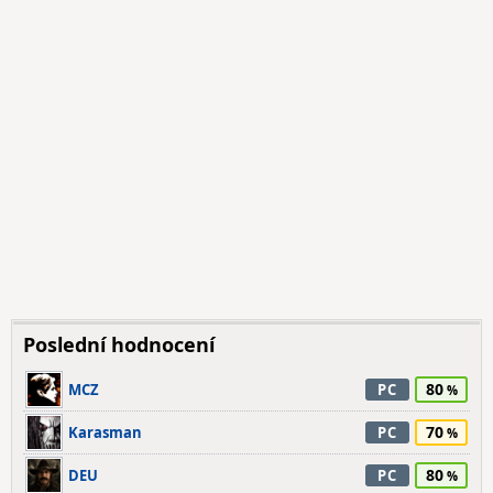
Poslední hodnocení
80
MCZ
PC
70
Karasman
PC
80
DEU
PC