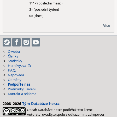
111× (poslední měsíc)
3× (poslední týden)
0× (dnes)
Více
O webu
Články
Statistiky
Herní výzva
F.A.Q.
Nápověda
Odměny
Podpořte nás
Podmínky užívání
Kontakt a reklama
2008–2026
Tým Databáze-her.cz
Obsah Databáze-her.cz podléhá této licenci
Autorství uvádějte spolu s odkazem na zdrojovou