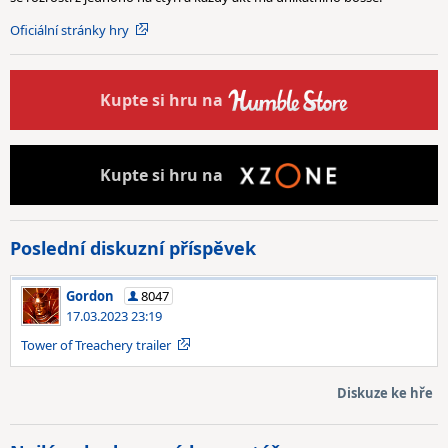
Oficiální stránky hry
Kupte
si hru na
Kupte
si hru na
Poslední diskuzní příspěvek
Gordon
8047
17.03.2023 23:19
Tower of Treachery trailer
Diskuze ke hře