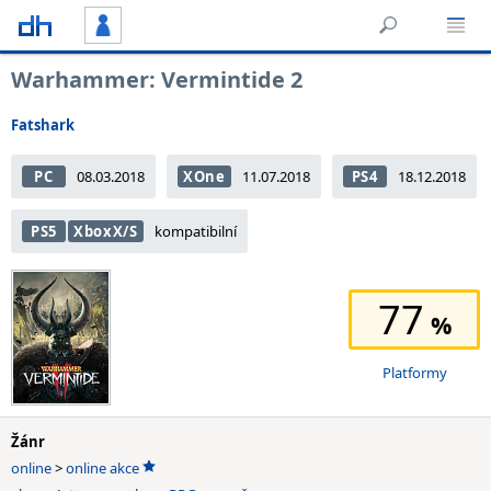
Warhammer: Vermintide 2
Fatshark
PC
08.03.2018
XOne
11.07.2018
PS4
18.12.2018
PS5
XboxX/S
kompatibilní
77
Platformy
Žánr
online
>
online akce