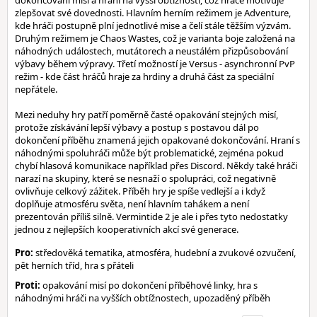
dokončování misí a hraní na vyšší obtížnosti, což hráče motivuje
zlepšovat své dovednosti. Hlavním herním režimem je Adventure,
kde hráči postupně plní jednotlivé mise a čelí stále těžším výzvám.
Druhým režimem je Chaos Wastes, což je varianta boje založená na
náhodných událostech, mutátorech a neustálém přizpůsobování
výbavy během výpravy. Třetí možností je Versus - asynchronní PvP
režim - kde část hráčů hraje za hrdiny a druhá část za speciální
nepřátele.
Mezi neduhy hry patří poměrně časté opakování stejných misí,
protože získávání lepší výbavy a postup s postavou dál po
dokončení příběhu znamená jejich opakované dokončování. Hraní s
náhodnými spoluhráči může být problematické, zejména pokud
chybí hlasová komunikace například přes Discord. Někdy také hráči
narazí na skupiny, které se nesnaží o spolupráci, což negativně
ovlivňuje celkový zážitek. Příběh hry je spíše vedlejší a i když
doplňuje atmosféru světa, není hlavním tahákem a není
prezentován příliš silně. Vermintide 2 je ale i přes tyto nedostatky
jednou z nejlepších kooperativních akcí své generace.
Pro:
středověká tematika, atmosféra, hudební a zvukové ozvučení,
pět herních tříd, hra s přáteli
Proti:
opakování misí po dokončení příběhové linky, hra s
náhodnými hráči na vyšších obtížnostech, upozaděný příběh