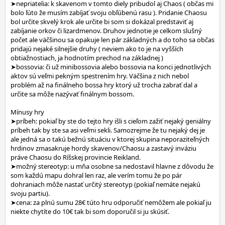
➤nepriatelia: k skavenom v tomto diely pribudol aj Chaos ( občas mi
bolo ľúto že musím zabíjať svoju obľúbenú rasu ). Pridanie Chaosu
bol určite skvelý krok ale určite bi som si dokázal predstaviť aj
zabíjanie orkov či lizardmenov. Druhov jednotie je celkom slušný
počet ale väčšinou sa opakuje len pár základných a do toho sa občas
pridajú nejaké silnejšie druhy ( neviem ako to je na vyšších
obtiažnostiach, ja hodnotím prechod na základnej )
➤bossovia: či už minibossovia alebo bossovia na konci jednotlivých
aktov sú veľmi pekným spestrením hry. Väčšina z nich nebol
problém až na finálneho bossa hry ktorý už trocha zabrať dal a
určite sa môže nazývať finálnym bossom.
Mínusy hry
➤príbeh: pokiaľ by ste do tejto hry išli s cieľom zažiť nejaký geniálny
príbeh tak by ste sa asi veľmi sekli. Samozrejme že tu nejaký dej je
ale jedná sa o takú bežnú situáciu v ktorej skupina neporaziteľných
hrdinov zmasakruje hordy skavenov/Chaosu a zastavý inváziu
práve Chaosu do Ríšskej provincie Reikland.
➤možný stereotyp: u mňa osobne sa nedostavil hlavne z dôvodu že
som každú mapu dohral len raz, ale verím tomu že po pár
dohraniach môže nastať určitý stereotyp (pokiaľ nemáte nejakú
svoju partiu).
➤cena: za plnú sumu 28€ túto hru odporučiť nemôžem ale pokiaľ ju
niekte chytíte do 10€ tak bi som doporučil si ju skúsiť.