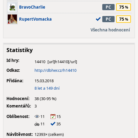
75
BravoCharlie
PC
75
RupertVomacka
PC
Všechna hodnocení
Statistiky
Id hry:
14410
Odkaz:
http://dbher.cz/h14410
Přidána:
15.03.2018
8 let a 149 dní
Hodnocení:
38 (30-95 %)
Komentářů:
3
Oblíbenost:
11
15
11
35
Návštěvnost:
12393× (celkem)