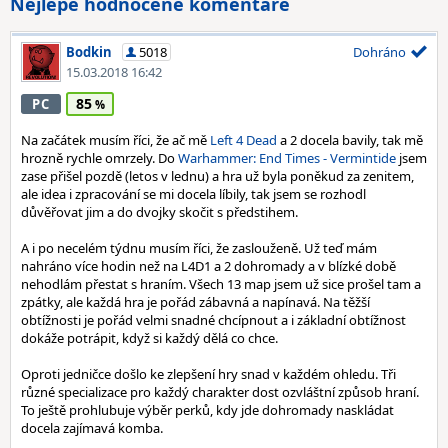
Nejlépe hodnocené komentáře
Bodkin
5018
Dohráno
15.03.2018 16:42
85
PC
Na začátek musím říci, že ač mě
Left 4 Dead
a 2 docela bavily, tak mě
hrozně rychle omrzely. Do
Warhammer: End Times - Vermintide
jsem
zase přišel pozdě (letos v lednu) a hra už byla poněkud za zenitem,
ale idea i zpracování se mi docela líbily, tak jsem se rozhodl
důvěřovat jim a do dvojky skočit s předstihem.
A i po necelém týdnu musím říci, že zaslouženě. Už teď mám
nahráno více hodin než na L4D1 a 2 dohromady a v blízké době
nehodlám přestat s hraním. Všech 13 map jsem už sice prošel tam a
zpátky, ale každá hra je pořád zábavná a napínavá. Na těžší
obtížnosti je pořád velmi snadné chcípnout a i základní obtížnost
dokáže potrápit, když si každý dělá co chce.
Oproti jedničce došlo ke zlepšení hry snad v každém ohledu. Tři
různé specializace pro každý charakter dost ozvláštní způsob hraní.
To ještě prohlubuje výběr perků, kdy jde dohromady naskládat
docela zajímavá komba.