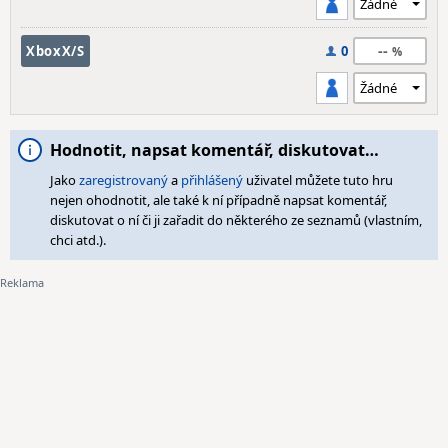
--
XboxX/S
0
Hodnotit, napsat komentář, diskutovat…
Jako
zaregistrovaný
a
přihlášený
uživatel můžete tuto hru
nejen ohodnotit, ale také k ní případně napsat komentář,
diskutovat o ní či ji zařadit do některého ze seznamů (vlastním,
chci atd.).