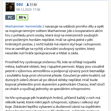
DEU
5130
09.12.2025 17:36
80
PC
Warhammer: Vermintide 2
navazuje na události prvního dílu a opět
se inspiruje temným světem Warhammer. Jde o kooperativní akční
hru z pohledu první osoby, která stojí na intenzivních soubojích
proti početným hordám nepřátel. Hráč se ujímá jedné z pěti
hrdinských postav, z nichž každá má vlastní styl boje i schopnosti.
Hra se zaměřuje na rychlý a brutální soubojový systém, který
neustále nutí hráče spolupracovat a hlídat si záda.
Prostředí hry vyobrazuje zničenou říši, kde se střídají rozpadlá
města, bažinaté oblasti, lesy i tajuplné pevnosti. Mapy jsou vizuálně
pestré s výbornou atmosférou a podporují výrazný pocit beznaděje
i zoufalého boje proti ohromné přesile. Ozvučení je velmi kvalitní, od
dunivých úderů zbraní až po děsivé skřeky nepřátel. Hráč bude
bojovat především proti skavenům a jednotkám Chaosu, kteří útočí
ve vlnách a využívají jednotky se speciálními schopnostmi.
Ve hře vystupuje pět hratelných hrdinů, přičemž každý z nich má
několik kariér, které mění jejich schopnosti, výbavu i celkový styl
boje. Získávání lepšího vybavení a zkušeností závisí na úspěšném