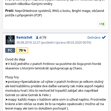
kousích několika různými směry
Proti:
Neprůhlednost systémů, RNG u lootu, Bright mage, občasné
potíže s připojením (P2P)
+18
RemixSvK
4179
Dohráno
30.08.2018 22:27
(poslední úprava 08.03.2020 00:55)
70
PC
Úvod do deja
➤V koži jedného z piatich hrdinov sa pustíme do boja proti horde
skavenov s ktorými tentokrát spolupracuje aj Chaos.
Plusy hry
➤postavy+špecializácie: už výber z piatich hrdinov je celkom slušný
ale ked každému pridáte dve daľšie varianty tak máte aspoň nejakú
motiváciu hrať ( Kto bi nechcel biť trpazličí zabíjač ako napríklad
Gotrek zo série Gotrek & Felix )
➤mapy: každú mapu v každom akte som si užíval naplno. Prostredie
krásne a len občas sa stalo že bi sa nejako opakovalo ( možno až na
lesné mapy ale tam to dokážem pochopiť ).