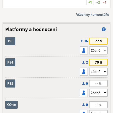
+1
+2
−1
Všechny komentáře
Platformy a hodnocení
77
PC
36
70
PS4
2
--
PS5
0
--
XOne
0