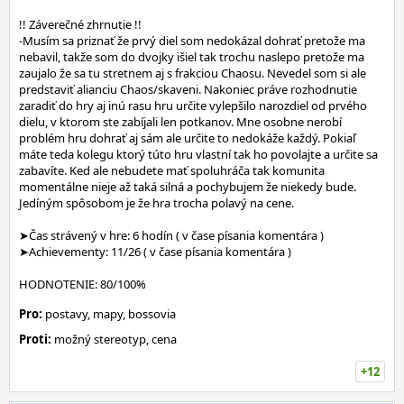
!! Záverečné zhrnutie !!
-Musím sa priznať že prvý diel som nedokázal dohrať pretože ma
nebavil, takže som do dvojky išiel tak trochu naslepo pretože ma
zaujalo že sa tu stretnem aj s frakciou Chaosu. Nevedel som si ale
predstaviť alianciu Chaos/skaveni. Nakoniec práve rozhodnutie
zaradiť do hry aj inú rasu hru určite vylepšilo narozdiel od prvého
dielu, v ktorom ste zabíjali len potkanov. Mne osobne nerobí
problém hru dohrať aj sám ale určite to nedokáže každý. Pokiaľ
máte teda kolegu ktorý túto hru vlastní tak ho povolajte a určite sa
zabavíte. Ked ale nebudete mať spoluhráča tak komunita
momentálne nieje až taká silná a pochybujem že niekedy bude.
Jedíným spôsobom je že hra trocha polavý na cene.
➤Čas strávený v hre: 6 hodín ( v čase písania komentára )
➤Achievementy: 11/26 ( v čase písania komentára )
HODNOTENIE: 80/100%
Pro:
postavy, mapy, bossovia
Proti:
možný stereotyp, cena
+12