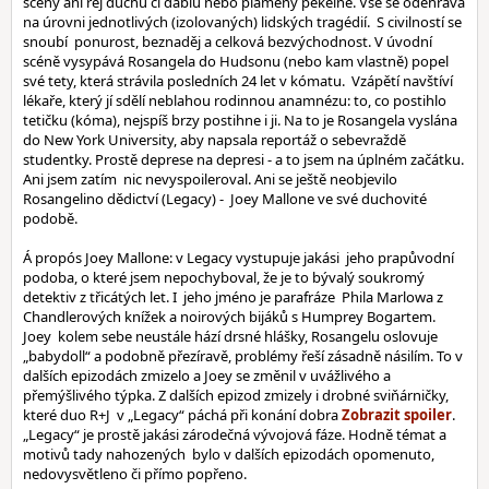
scény ani rej duchů či ďáblů nebo plameny pekelné. Vše se odehrává
na úrovni jednotlivých (izolovaných) lidských tragédií. S civilností se
snoubí ponurost, beznaděj a celková bezvýchodnost. V úvodní
scéně vysypává Rosangela do Hudsonu (nebo kam vlastně) popel
své tety, která strávila posledních 24 let v kómatu. Vzápětí navštíví
lékaře, který jí sdělí neblahou rodinnou anamnézu: to, co postihlo
tetičku (kóma), nejspíš brzy postihne i ji. Na to je Rosangela vyslána
do New York University, aby napsala reportáž o sebevraždě
studentky. Prostě deprese na depresi - a to jsem na úplném začátku.
Ani jsem zatím nic nevyspoileroval. Ani se ještě neobjevilo
Rosangelino dědictví (Legacy) - Joey Mallone ve své duchovité
podobě.
Á propós Joey Mallone: v Legacy vystupuje jakási jeho prapůvodní
podoba, o které jsem nepochyboval, že je to bývalý soukromý
detektiv z třicátých let. I jeho jméno je parafráze Phila Marlowa z
Chandlerových knížek a noirových bijáků s Humprey Bogartem.
Joey kolem sebe neustále hází drsné hlášky, Rosangelu oslovuje
„babydoll“ a podobně přezíravě, problémy řeší zásadně násilím. To v
dalších epizodách zmizelo a Joey se změnil v uvážlivého a
přemýšlivého týpka. Z dalších epizod zmizely i drobné sviňárničky,
které duo R+J v „Legacy“ páchá při konání dobra
.
„Legacy“ je prostě jakási zárodečná vývojová fáze. Hodně témat a
motivů tady nahozených bylo v dalších epizodách opomenuto,
nedovysvětleno či přímo popřeno.