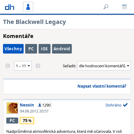
The Blackwell Legacy
Komentáře
Všechny
PC
iOS
Android
Seřadit:
Napsat vlastní komentář
Neoxin
1290
Dohráno
04.08.2012 20:57
75
PC
Nadprůměrná atmosférická adventura, která mě očarovala. V roli