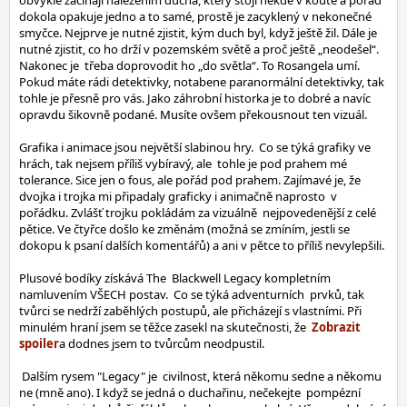
obvykle začínají nalezením ducha, který stojí někde v koutě a pořád
dokola opakuje jedno a to samé, prostě je zacyklený v nekonečné
smyčce. Nejprve je nutné zjistit, kým duch byl, když ještě žil. Dále je
nutné zjistit, co ho drží v pozemském světě a proč ještě „neodešel“.
Nakonec je třeba doprovodit ho „do světla“. To Rosangela umí.
Pokud máte rádi detektivky, notabene paranormální detektivky, tak
tohle je přesně pro vás. Jako záhrobní historka je to dobré a navíc
opravdu šikovně podané. Musíte ovšem překousnout ten vizuál.
Grafika i animace jsou největší slabinou hry. Co se týká grafiky ve
hrách, tak nejsem příliš vybíravý, ale tohle je pod prahem mé
tolerance. Sice jen o fous, ale pořád pod prahem. Zajímavé je, že
dvojka i trojka mi připadaly graficky i animačně naprosto v
pořádku. Zvlášť trojku pokládám za vizuálně nejpovedenější z celé
pětice. Ve čtyřce došlo ke změnám (možná se zmíním, jestli se
dokopu k psaní dalších komentářů) a ani v pětce to příliš nevylepšili.
Plusové bodíky získává The Blackwell Legacy kompletním
namluvením VŠECH postav. Co se týká adventurních prvků, tak
tvůrci se nedrží zaběhlých postupů, ale přicházejí s vlastními. Při
minulém hraní jsem se těžce zasekl na skutečnosti, že
a dodnes jsem to tvůrcům neodpustil.
Dalším rysem "Legacy" je civilnost, která někomu sedne a někomu
ne (mně ano). I když se jedná o duchařinu, nečekejte pompézní