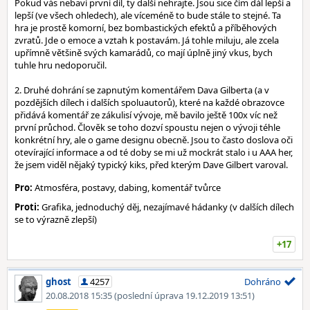
Pokud vás nebaví první díl, ty další nehrajte. Jsou sice čím dál lepší a
lepší (ve všech ohledech), ale víceméně to bude stále to stejné. Ta
hra je prostě komorní, bez bombastických efektů a příběhových
zvratů. Jde o emoce a vztah k postavám. Já tohle miluju, ale zcela
upřímně většině svých kamarádů, co mají úplně jiný vkus, bych
tuhle hru nedoporučil.
2. Druhé dohrání se zapnutým komentářem Dava Gilberta (a v
pozdějších dílech i dalších spoluautorů), které na každé obrazovce
přidává komentář ze zákulisí vývoje, mě bavilo ještě 100x víc než
první průchod. Člověk se toho dozví spoustu nejen o vývoji téhle
konkrétní hry, ale o game designu obecně. Jsou to často doslova oči
otevírající informace a od té doby se mi už mockrát stalo i u AAA her,
že jsem viděl nějaký typický kiks, před kterým Dave Gilbert varoval.
Pro:
Atmosféra, postavy, dabing, komentář tvůrce
Proti:
Grafika, jednoduchý děj, nezajímavé hádanky (v dalších dílech
se to výrazně zlepší)
+17
ghost
4257
Dohráno
20.08.2018 15:35
(poslední úprava 19.12.2019 13:51)