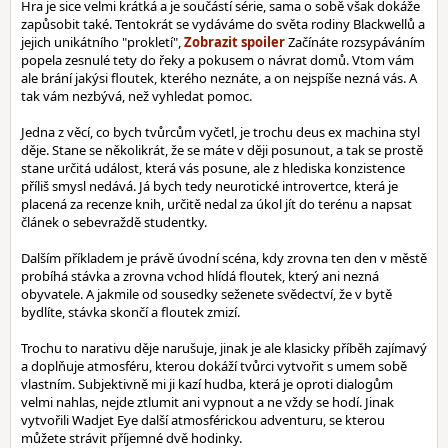
Hra je sice velmi krátká a je součástí série, sama o sobě však dokáže
zapůsobit také. Tentokrát se vydáváme do světa rodiny Blackwellů a
jejich unikátního "prokletí",
Začínáte rozsypáváním
popela zesnulé tety do řeky a pokusem o návrat domů. Vtom vám
ale brání jakýsi floutek, kterého neznáte, a on nejspíše nezná vás. A
tak vám nezbývá, než vyhledat pomoc.
Jedna z věcí, co bych tvůrcům vyčetl, je trochu deus ex machina styl
děje. Stane se několikrát, že se máte v ději posunout, a tak se prostě
stane určitá událost, která vás posune, ale z hlediska konzistence
příliš smysl nedává. Já bych tedy neurotické introvertce, která je
placená za recenze knih, určitě nedal za úkol jít do terénu a napsat
článek o sebevraždě studentky.
Dalším příkladem je právě úvodní scéna, kdy zrovna ten den v městě
probíhá stávka a zrovna vchod hlídá floutek, který ani nezná
obyvatele. A jakmile od sousedky seženete svědectví, že v bytě
bydlíte, stávka skončí a floutek zmizí.
Trochu to narativu děje narušuje, jinak je ale klasicky příběh zajímavý
a doplňuje atmosféru, kterou dokáží tvůrci vytvořit s umem sobě
vlastním. Subjektivně mi ji kazí hudba, která je oproti dialogům
velmi nahlas, nejde ztlumit ani vypnout a ne vždy se hodí. Jinak
vytvořili Wadjet Eye další atmosférickou adventuru, se kterou
můžete strávit příjemné dvě hodinky.