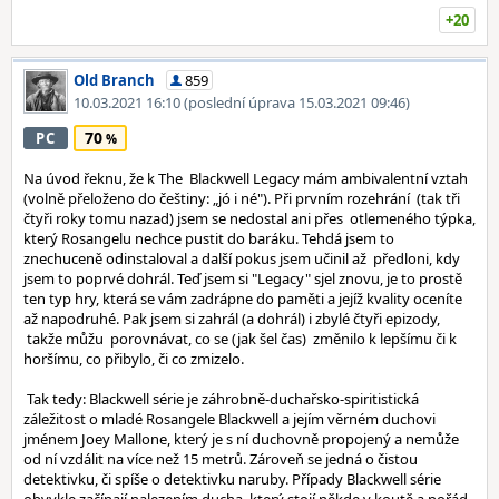
+20
Old Branch
859
10.03.2021 16:10
(poslední úprava 15.03.2021 09:46)
70
PC
Na úvod řeknu, že k The Blackwell Legacy mám ambivalentní vztah
(volně přeloženo do češtiny: „jó i né"). Při prvním rozehrání (tak tři
čtyři roky tomu nazad) jsem se nedostal ani přes otlemeného týpka,
který Rosangelu nechce pustit do baráku. Tehdá jsem to
znechuceně odinstaloval a další pokus jsem učinil až předloni, kdy
jsem to poprvé dohrál. Teď jsem si "Legacy" sjel znovu, je to prostě
ten typ hry, která se vám zadrápne do paměti a jejíž kvality oceníte
až napodruhé. Pak jsem si zahrál (a dohrál) i zbylé čtyři epizody,
takže můžu porovnávat, co se (jak šel čas) změnilo k lepšímu či k
horšímu, co přibylo, či co zmizelo.
Tak tedy: Blackwell série je záhrobně-duchařsko-spiritistická
záležitost o mladé Rosangele Blackwell a jejím věrném duchovi
jménem Joey Mallone, který je s ní duchovně propojený a nemůže
od ní vzdálit na více než 15 metrů. Zároveň se jedná o čistou
detektivku, či spíše o detektivku naruby. Případy Blackwell série