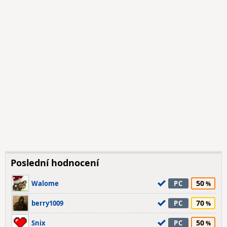
Poslední hodnocení
50
Walome
PC
70
berry1009
PC
50
Snix
PC