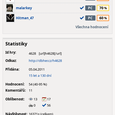
70
malarkey
PC
60
Hitman_47
PC
Všechna hodnocení
Statistiky
Id hry:
4628
Odkaz:
http://dbher.cz/h4628
Přidána:
05.04.2011
15 let a 130 dní
Hodnocení:
54 (40-95 %)
Komentářů:
11
Oblíbenost:
13
17
0
56
Návštěvnost:
16371× (celkem)