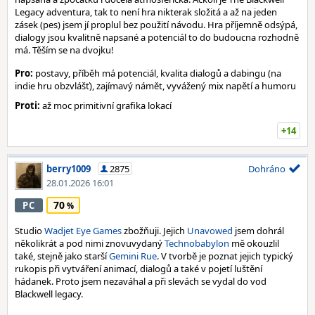
Legacy adventura, tak to není hra nikterak složitá a až na jeden
zásek (pes) jsem jí proplul bez použití návodu. Hra příjemně odsýpá,
dialogy jsou kvalitně napsané a potenciál to do budoucna rozhodně
má. Těším se na dvojku!
Pro:
postavy, příběh má potenciál, kvalita dialogů a dabingu (na
indie hru obzvlášť), zajímavý námět, vyvážený mix napětí a humoru
Proti:
až moc primitivní grafika lokací
+14
berry1009
2875
Dohráno
28.01.2026 16:01
70
PC
Studio
Wadjet Eye Games
zbožňuji. Jejich
Unavowed
jsem dohrál
několikrát a pod nimi znovuvydaný
Technobabylon
mě okouzlil
také, stejně jako starší
Gemini Rue
. V tvorbě je poznat jejich typický
rukopis při vytváření animací, dialogů a také v pojetí luštění
hádanek. Proto jsem nezaváhal a při slevách se vydal do vod
Blackwell legacy.