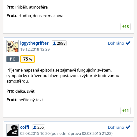
Pro:
Příběh, atmosféra
Proti:
Hudba, deus ex machina
+13
iggythegrifter
2998
Dohráno
19.12.2019 13:39
75
PC
Příjemně napsaná epizoda se zajímavě fungujícím světem,
sympaticky otrávenou hlavní postavou a výborně budovanou
atmosférou.
Pro:
délka, svět
Proti:
nečitelný text
+11
coffi
255
Dohráno
02.08.2015 16:20
(poslední úprava 02.08.2015 21:22)