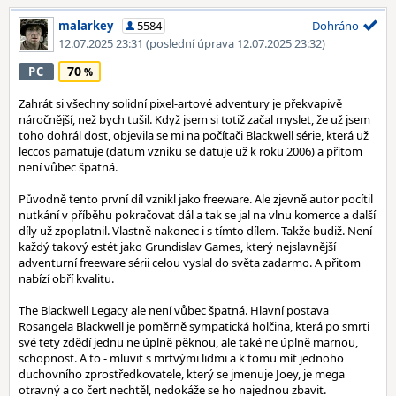
malarkey
5584
Dohráno
12.07.2025 23:31
(poslední úprava 12.07.2025 23:32)
70
PC
Zahrát si všechny solidní pixel-artové adventury je překvapivě
náročnější, než bych tušil. Když jsem si totiž začal myslet, že už jsem
toho dohrál dost, objevila se mi na počítači Blackwell série, která už
leccos pamatuje (datum vzniku se datuje už k roku 2006) a přitom
není vůbec špatná.
Původně tento první díl vznikl jako freeware. Ale zjevně autor pocítil
nutkání v příběhu pokračovat dál a tak se jal na vlnu komerce a další
díly už zpoplatnil. Vlastně nakonec i s tímto dílem. Takže budiž. Není
každý takový estét jako Grundislav Games, který nejslavnější
adventurní freeware sérii celou vyslal do světa zadarmo. A přitom
nabízí obří kvalitu.
The Blackwell Legacy ale není vůbec špatná. Hlavní postava
Rosangela Blackwell je poměrně sympatická holčina, která po smrti
své tety zdědí jednu ne úplně pěknou, ale také ne úplně marnou,
schopnost. A to - mluvit s mrtvými lidmi a k tomu mít jednoho
duchovního zprostředkovatele, který se jmenuje Joey, je mega
otravný a co čert nechtěl, nedokáže se ho najednou zbavit.