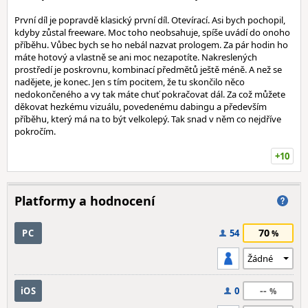
První díl je popravdě klasický první díl. Otevírací. Asi bych pochopil,
kdyby zůstal freeware. Moc toho neobsahuje, spíše uvádí do onoho
příběhu. Vůbec bych se ho nebál nazvat prologem. Za pár hodin ho
máte hotový a vlastně se ani moc nezapotíte. Nakreslených
prostředí je poskrovnu, kombinací předmětů ještě méně. A než se
nadějete, je konec. Jen s tím pocitem, že tu skončilo něco
nedokončeného a vy tak máte chuť pokračovat dál. Za což můžete
děkovat hezkému vizuálu, povedenému dabingu a především
příběhu, který má na to být velkolepý. Tak snad v něm co nejdříve
pokročím.
+10
Platformy a hodnocení
70
PC
54
--
iOS
0