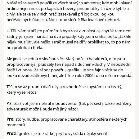
Naštěstí se autoři poučili ze všech starých adventur, kde mohl hlavní
hrdina nejen nosit po kapsách hevery, pneumatiky či různé kýble a
cihly, ale také se v nich hráči zasekávali při logickou logikou
neřešitelných úkolech. Nic z toho slečně Blackwellové nehrozí.
U TBL vám stačí jen průměrná bystrost a znalost aj, chyták tam není
žádný, jen jsem narazil na dva případy, kdy jsem si říkal, že to „takhle
nějak musí jít“, ale nešlo. Hráč musel nejdřív proklikat to, co po něm
hra proklikat chtěla.
Ale jinak se jedná o skvělou věc. Malý počet charakterů, o to jsou
propracovanější; plus celý ten nápad s duchem/duchy. V neposlední
řadě i vtipnou. Za zápor považuji grafiku. Je sice fajn vrátit se do
looku devadesátkových her, ale hře z roku 2006 to na ničem nepřidá.
Těším se až prubnu dlaší díly a rozhodně se chystám i na čtvrtý,
který vyšel letos.
P.S.: Za život jsem nehrál moc adventur (tak pět šest), takže ostřílený
adventurák možná bude mít jiný názor.
Pro:
story, hudba, propracované charaktery, atmosféra některých
momentů
Proti:
grafika; je to krátké, prý to vykrádá nějaký seriál