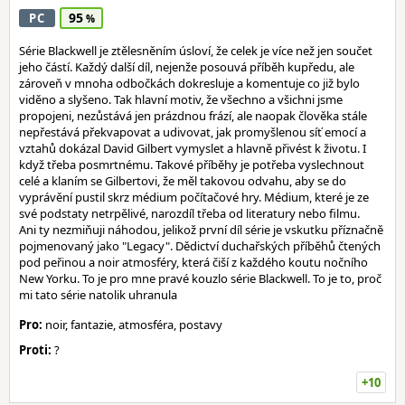
95
PC
Série Blackwell je ztělesněním úsloví, že celek je více než jen součet
jeho částí. Každý další díl, nejenže posouvá příběh kupředu, ale
zároveň v mnoha odbočkách dokresluje a komentuje co již bylo
viděno a slyšeno. Tak hlavní motiv, že všechno a všichni jsme
propojeni, nezůstává jen prázdnou frází, ale naopak člověka stále
nepřestává překvapovat a udivovat, jak promyšlenou síť emocí a
vztahů dokázal David Gilbert vymyslet a hlavně přivést k životu. I
když třeba posmrtnému. Takové příběhy je potřeba vyslechnout
celé a klaním se Gilbertovi, že měl takovou odvahu, aby se do
vyprávění pustil skrz médium počítačové hry. Médium, které je ze
své podstaty netrpělivé, narozdíl třeba od literatury nebo filmu.
Ani ty nezmiňuji náhodou, jelikož první díl série je vskutku příznačně
pojmenovaný jako "Legacy". Dědictví duchařských příběhů čtených
pod peřinou a noir atmosféry, která čiší z každého koutu nočního
New Yorku. To je pro mne pravé kouzlo série Blackwell. To je to, proč
mi tato série natolik uhranula
Pro:
noir, fantazie, atmosféra, postavy
Proti:
?
+10