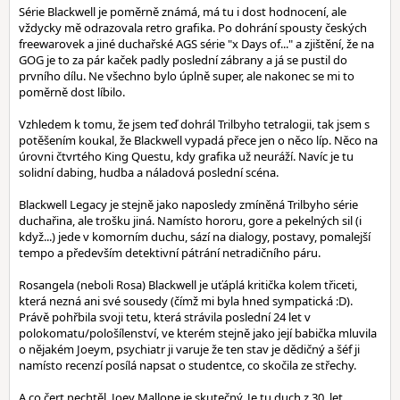
Série Blackwell je poměrně známá, má tu i dost hodnocení, ale
vždycky mě odrazovala retro grafika. Po dohrání spousty českých
freewarovek a jiné duchařské AGS série "x Days of..." a zjištění, že na
GOG je to za pár kaček padly poslední zábrany a já se pustil do
prvního dílu. Ne všechno bylo úplně super, ale nakonec se mi to
poměrně dost líbilo.
Vzhledem k tomu, že jsem teď dohrál Trilbyho tetralogii, tak jsem s
potěšením koukal, že Blackwell vypadá přece jen o něco líp. Něco na
úrovni čtvrtého King Questu, kdy grafika už neuráží. Navíc je tu
solidní dabing, hudba a náladová poslední scéna.
Blackwell Legacy je stejně jako naposledy zmíněná Trilbyho série
duchařina, ale trošku jiná. Namísto hororu, gore a pekelných sil (i
když...) jede v komorním duchu, sází na dialogy, postavy, pomalejší
tempo a především detektivní pátrání netradičního páru.
Rosangela (neboli Rosa) Blackwell je uťáplá kritička kolem třiceti,
která nezná ani své sousedy (čímž mi byla hned sympatická :D).
Právě pohřbila svoji tetu, která strávila poslední 24 let v
polokomatu/pološílenství, ve kterém stejně jako její babička mluvila
o nějakém Joeym, psychiatr ji varuje že ten stav je dědičný a šéf ji
namísto recenzí posílá napsat o studentce, co skočila ze střechy.
A co čert nechtěl, Joey Mallone je skutečný. Je tu duch z 30. let,