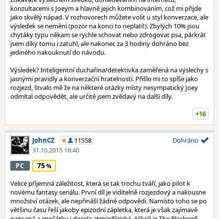
konzultacemi s Joeym a hlavně jejich kombinováním, což mi přijde
jako skvělý nápad. V rozhovorech můžete volit u styl konverzace, ale
výsledek se nemění (pozor na konci to neplatí!). Zbylých 10% jsou
chytáky typu někam se rychle schovat nebo zdrogovat psa, párkrát
jsem díky tomu i zatuhl, ale nakonec za 3 hodiny dohráno bez
jediného nakouknutí do návodu.
Výsledek? Inteligentní duchařina/detektivka zaměřená na výslechy s
jasnými pravidly a konverzační hratelností. Přišlo mi to spíše jako
rozjezd, štvalo mě že na některé otázky místy nesympatický Joey
odmítal odpovědět, ale určitě jsem zvědavý na další díly.
+16
JohnCZ
11558
Dohráno
31.10.2015 18:40
75
PC
Velice příjemná záležitost, která se tak trochu tváří, jako pilot k
novému fantasy seriálu. První díl je viditelně rozjezdový a nakousne
množství otázek, ale nepřináší žádné odpovědi. Namísto toho se po
většinu času řeší jakoby epizodní zápletka, která je však zajímavě
napsaná a zpočátku i docela atmosférická. Ačkoli je The Blackwell