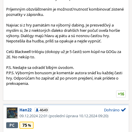
Príjemným obzvláštnením je možnosť/nutnosť kombinovať zistené
poznatky v zápisníku.
Najviac si z hry pamätám na výborný dabing. Je presvedčivý a
myslím si, že z niektorých ďaleko drahších hier počuť oveľa horšie
výkony. Dialógy majú hlavu aj pätu a sú nosnou časťou hry.
Nepotešila iba hudba, príliš sa opakuje a nejde vypnúť.
Celú Blackwell trilógiu (dokopy už je 5 častí) som kúpil na GOGu za
2E. No nekúp to.
P.S. Nedajte sa odradiť blbým úvodom.
P.P.S. Výborným bonusom je komentár autora snáď ku každej časti
hry. Odporúčam ho zapínať až po prvom prejdení, inak prídete o
prekvapenia.
+16
Han22
4649
Dohráno
09.12.2024 22:01
(poslední úprava 10.12.2024 09:20)
75
PC