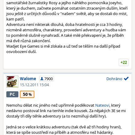
samotářské žurnalistky Rosy a jejího náhlého pomocníka Joeyho,
který je duchem, začnete pomáhat ostatním ztraceným duším, kteří
jsou ještě z určitých důvodů v "našem" světě, aby se dostali do míst,
kam patří.
Adventura není nikterak dlouhá, doba hratelnosti je cca 3 hodiny,
nicméně atmosféra, charaktery, provedení adventury a hudba vám
to poměrně slušně vynahradí. A také milé překvapení je, že příběh
má dvě různá zakončení.
Wadjet Eye Games si mě získala a už teď se těším na další případ
osvobození duší.
+22
Walome
7900
Dohráno
15.12.2011 15:04
50
PC
Nemohu dělat nic jiného než upřímně poděkovat
Nateovi
, který
nedávno postoval link na tenhle indie kousek. Za nějakých 3E se mi
dostaly tři díly téhle adventury (a to nezmiňuji další hry).
Jedná se o velice krátkou adventuru (tak dvě až tři hodiny hraní),
která se spíše soustředí na příběh a atmosféru než hádanky.