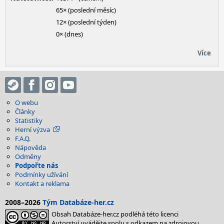
65× (poslední měsíc)
12× (poslední týden)
0× (dnes)
Více
O webu
Články
Statistiky
Herní výzva
F.A.Q.
Nápověda
Odměny
Podpořte nás
Podmínky užívání
Kontakt a reklama
2008–2026
Tým Databáze-her.cz
Obsah Databáze-her.cz podléhá této licenci
Autorství uvádějte spolu s odkazem na zdrojovou