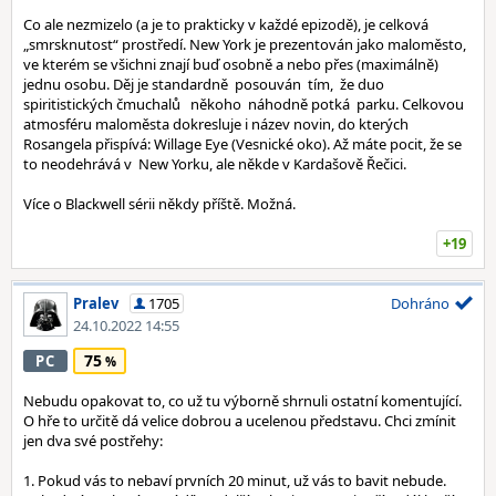
Co ale nezmizelo (a je to prakticky v každé epizodě), je celková
„smrsknutost“ prostředí. New York je prezentován jako maloměsto,
ve kterém se všichni znají buď osobně a nebo přes (maximálně)
jednu osobu. Děj je standardně posouván tím, že duo
spiritistických čmuchalů někoho náhodně potká parku. Celkovou
atmosféru maloměsta dokresluje i název novin, do kterých
Rosangela přispívá: Willage Eye (Vesnické oko). Až máte pocit, že se
to neodehrává v New Yorku, ale někde v Kardašově Řečici.
Více o Blackwell sérii někdy příště. Možná.
+19
Pralev
1705
Dohráno
24.10.2022 14:55
75
PC
Nebudu opakovat to, co už tu výborně shrnuli ostatní komentující.
O hře to určitě dá velice dobrou a ucelenou představu. Chci zmínit
jen dva své postřehy:
1. Pokud vás to nebaví prvních 20 minut, už vás to bavit nebude.