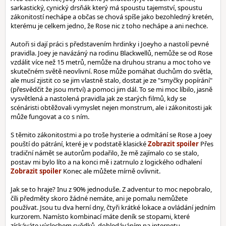
sarkastický, cynický drsňák který má spoustu tajemství, spoustu
zákonitostí nechápe a občas se chová spíše jako bezohledný kretén,
kterému je celkem jedno, že Rose nic z toho nechápe a ani nechce.
Autoři si dají práci s představením hrdinky i Joeyho a nastolí pevné
pravidla. Joey je navázáný na rodinu Blackwellů, nemůže se od Rose
vzdálit více než 15 metrů, nemůže na druhou stranu a moc toho ve
skutečném světě neovlivní. Rose může pomáhat duchům do světla,
ale musí zjistit co se jim vlastně stalo, dostat je ze "smyčky popírání"
(přesvědčit že jsou mrtví) a pomoci jim dál. To se mi moc líbilo, jasně
vysvětlená a nastolená pravidla jak ze starých filmů, kdy se
scénáristi obtěžovali vymyslet nejen monstrum, ale i zákonitosti jak
může fungovat a co s ním.
S těmito zákonitostmi a po troše hysterie a odmítání se Rose a Joey
pouští do pátrání, které je v podstatě klasické
Přes
tradiční námět se autorům podařilo, že mě zajímalo co se stalo,
postav mi bylo líto a na konci mě i zatrnulo z logického odhalení
Konec ale můžete mírně ovlivnit.
Jak se to hraje? Inu z 90% jednoduše. Z adventur to moc nepobralo,
číli předměty skoro žádné nemáte, ani je pomalu nemůžete
používat. Jsou tu dva herní dny, čtyři krátké lokace a ovládání jedním
kurzorem. Namísto kombinací máte deník se stopami, které
získáváte výslechem svědků, dohledáváním na internetu,