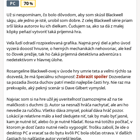
70
PC
Už si nespomínam, čo bolo dôvodom, aby som skúsil Blackwell
ságu, ale jedno je isté, urobil som dobre. Z celej Blackwell série priam
srší láska autorov ku ich dielkam. Čudujem sa, ako sa dá z malej
kôpky peňazí vytvoriť taká príjemná hra.
Veľa ľudí odradí rozpixelovaná grafika. Najmä prvý diel a jeho úvod
vyzerá dooosť hnusne, o herných mechanikách nehovoriac, ale keď
to človek prežije, tak ho čaká príjemná detektívna adventúra s
nedetektívom v hlavnej úlohe.
Rosangeline Blackwell-ovej v úvode hry umrie teta a veľmi rýchlo sa
dozvedá, že má špeciálnu schopnosť:
Dozvedanie
sa pozadia života duchov patrí medzi najlepšie časti hry. Nie raz ma
prekvapilo, aký pekný scenár si Dave Gilbert vymyslel.
Najviac som si na hre užil jej uveriteľnosť (samozrejme až na tie
maličkosti s duchmi :)). Autor sa nesnaží hráča nachytať, ale ani ho
nevedie za ručičku. Všetko dáva zmysel, pokiaľ dáva hráč pozor.
Lokácií je relatívne málo a keď sledujete niť, tak by malo byť jasné,
kam je nutné ísť, alebo čo je nutné hľadať. Rosa má totižto počítač, v
ktorom je dosť často nutné niečo vygoogliť. Trošku zabolí, že ide o
desktop PC a vracať sa do bytu kvôli PC bola občas otrava. V ďalších
častiach to našťastie autor vyriešil lepšie.