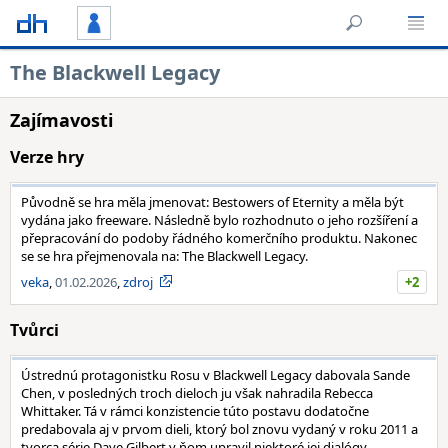
The Blackwell Legacy
Zajímavosti
Verze hry
Původně se hra měla jmenovat: Bestowers of Eternity a měla být
vydána jako freeware. Následně bylo rozhodnuto o jeho rozšíření a
přepracování do podoby řádného komerčního produktu. Nakonec
se se hra přejmenovala na: The Blackwell Legacy.
veka
,
01.02.2026
,
zdroj
+2
Tvůrci
Ústrednú protagonistku Rosu v Blackwell Legacy dabovala Sande
Chen, v posledných troch dieloch ju však nahradila Rebecca
Whittaker. Tá v rámci konzistencie túto postavu dodatočne
predabovala aj v prvom dieli, ktorý bol znovu vydaný v roku 2011 a
tvorca série Dave Gilbert v ňom upravil niektoré jej dialógy.