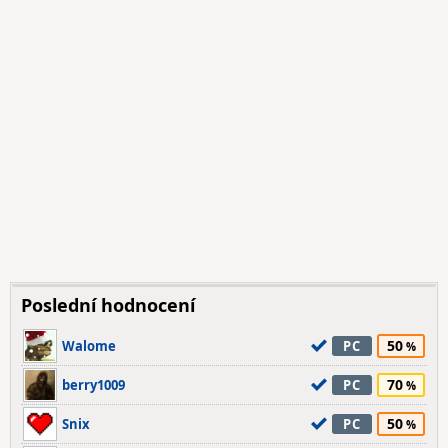
Poslední hodnocení
50
Walome
PC
70
berry1009
PC
50
Snix
PC