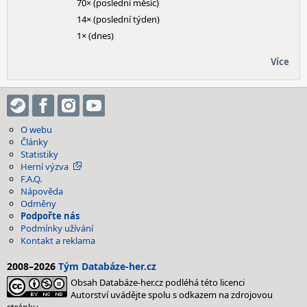
70× (poslední měsíc)
14× (poslední týden)
1× (dnes)
Více
O webu
Články
Statistiky
Herní výzva
F.A.Q.
Nápověda
Odměny
Podpořte nás
Podmínky užívání
Kontakt a reklama
2008–2026
Tým Databáze-her.cz
Obsah Databáze-her.cz podléhá této licenci
Autorství uvádějte spolu s odkazem na zdrojovou