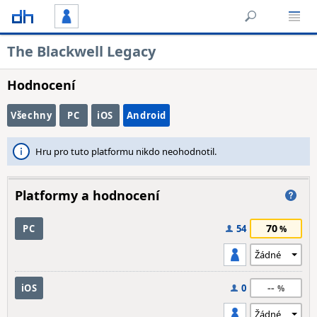
The Blackwell Legacy
Hodnocení
Všechny
PC
iOS
Android
Hru pro tuto platformu nikdo neohodnotil.
Platformy a hodnocení
70
PC
54
--
iOS
0