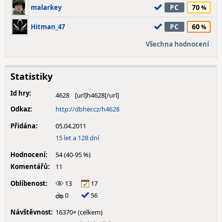
70
malarkey
PC
60
Hitman_47
PC
Všechna hodnocení
Statistiky
Id hry:
4628
Odkaz:
http://dbher.cz/h4628
Přidána:
05.04.2011
15 let a 128 dní
Hodnocení:
54 (40-95 %)
Komentářů:
11
Oblíbenost:
13
17
0
56
Návštěvnost:
16370× (celkem)