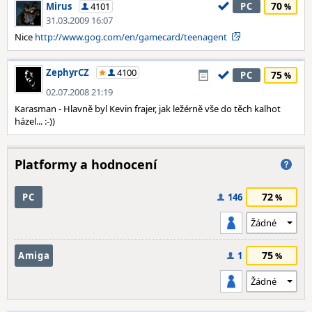
70
Mirus
4101
PC
31.03.2009 16:07
Nice
http://www.gog.com/en/gamecard/teenagent
ZephyrCZ
4100
75
PC
02.07.2008 21:19
Karasman - Hlavně byl Kevin frajer, jak ležérně vše do těch kalhot
házel... :-))
Platformy a hodnocení
72
PC
146
75
Amiga
1