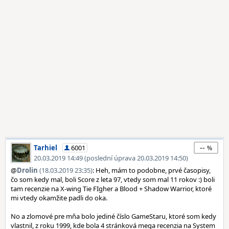
--
Tarhiel
6001
20.03.2019 14:49 (poslední úprava 20.03.2019 14:50)
@
Drolin
(18.03.2019 23:35)
: Heh, mám to podobne, prvé časopisy,
čo som kedy mal, boli Score z leta 97, vtedy som mal 11 rokov :) boli
tam recenzie na X-wing Tie FIgher a Blood + Shadow Warrior, ktoré
mi vtedy okamžite padli do oka.
No a zlomové pre mňa bolo jediné číslo GameStaru, ktoré som kedy
vlastnil, z roku 1999, kde bola 4 stránková mega recenzia na System