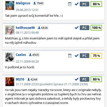
Malignus
7940
80
PC
29.06.2013 12:31
Tak jsem upravil svůj komentář ke hře. :-)
100
hellhouse99
6836
PC
08.11.2012 00:49
Matthias: jj, s tím inventářem jsem to měl úplně stejně a přišel jsem
na něj úplně náhodou
Caelos
4505
75
PC
22.11.2009 00:29
V polštině je to horší.
80
90210
4244
PC
21.11.2009 23:53 (poslední úprava 21.11.2009 23:56)
no tak jsou tam nejaky narazky na score, ktery asi v originale nebyly.
v anglictine (a v originalni polstine uz tuplem) bych tu hru asi nehral.
agent mlicnak je spis dobova zalezitost, a tehdy byly pocitacovy hry
v cechach skoro vyhradne o (casopise) score.