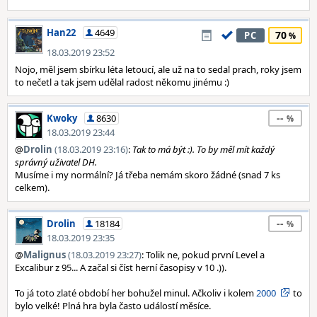
Han22
4649
70
PC
18.03.2019 23:52
Nojo, měl jsem sbírku léta letoucí, ale už na to sedal prach, roky jsem
to nečetl a tak jsem udělal radost někomu jinému :)
--
Kwoky
8630
18.03.2019 23:44
@
Drolin
(18.03.2019 23:16)
:
Tak to má být :). To by měl mít každý
správný uživatel DH.
Musíme i my normální? Já třeba nemám skoro žádné (snad 7 ks
celkem).
--
Drolin
18184
18.03.2019 23:35
@
Malignus
(18.03.2019 23:27)
: Tolik ne, pokud první Level a
Excalibur z 95... A začal si číst herní časopisy v 10 .)).
To já toto zlaté období her bohužel minul. Ačkoliv i kolem
2000
to
bylo velké! Plná hra byla často událostí měsíce.