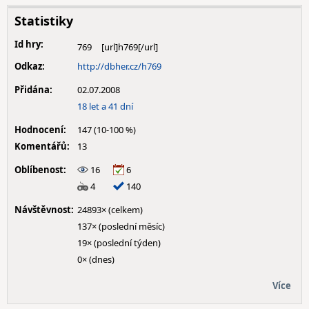
Statistiky
Id hry:
769
Odkaz:
http://dbher.cz/h769
Přidána:
02.07.2008
18 let a 41 dní
Hodnocení:
147 (10-100 %)
Komentářů:
13
Oblíbenost:
16
6
4
140
Návštěvnost:
24893× (celkem)
137× (poslední měsíc)
19× (poslední týden)
0× (dnes)
Více