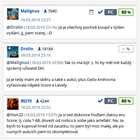
Malignus
7940
80
PC
18.03.2019 23:27
@
Drolin
(18.03.2019 23:16)
: Já je všechny poctivě koupil v týden
vydání. Jj, jsem starej. :-D
--
Drolin
18184
18.03.2019 23:16
@
Malignus
(18.03.2019 20:59)
: Tak to má být :). To by měl mít každý
správný uživatel DH.
Já je tedy mám ze sběru a také z aukcí, plus často knihovna
vyřazovala nějaké Score a Levely.
80
90210
4244
PC
18.03.2019 22:52
@
Han22
(18.03.2019 13:57)
: Ja si ted dokonce hodlam zlatou eru
Score, tj. cisla 1-68, dovezt od rodicu k sobe jako artefakt. Ne, ze
bych to kupoval hned od zacatku, to jsem byl moc malej, ale po
ruznych aukcich jsem to zkompletoval.