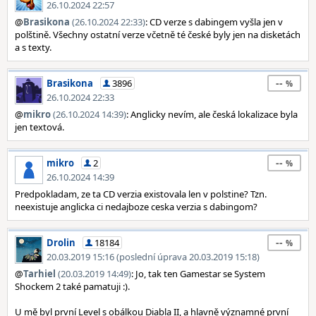
26.10.2024 22:57
@
Brasikona
(26.10.2024 22:33)
: CD verze s dabingem vyšla jen v
polštině. Všechny ostatní verze včetně té české byly jen na disketách
a s texty.
--
Brasikona
3896
26.10.2024 22:33
@
mikro
(26.10.2024 14:39)
: Anglicky nevím, ale česká lokalizace byla
jen textová.
--
mikro
2
26.10.2024 14:39
Predpokladam, ze ta CD verzia existovala len v polstine? Tzn.
neexistuje anglicka ci nedajboze ceska verzia s dabingom?
--
Drolin
18184
20.03.2019 15:16 (poslední úprava 20.03.2019 15:18)
@
Tarhiel
(20.03.2019 14:49)
: Jo, tak ten Gamestar se System
Shockem 2 také pamatuji :).
U mě byl první Level s obálkou Diabla II, a hlavně významné první