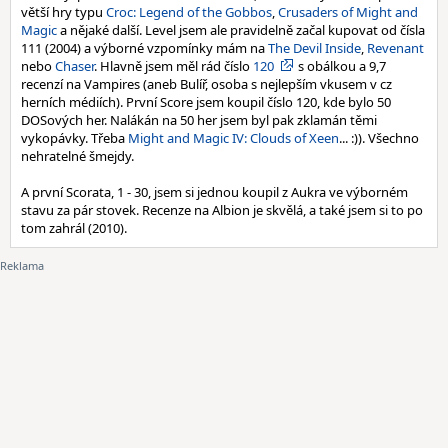
větší hry typu
Croc: Legend of the Gobbos
,
Crusaders of Might and
Magic
a nějaké další. Level jsem ale pravidelně začal kupovat od čísla
111 (2004) a výborné vzpomínky mám na
The Devil Inside
,
Revenant
nebo
Chaser
. Hlavně jsem měl rád číslo
120
s obálkou a 9,7
recenzí na Vampires (aneb Bulíř, osoba s nejlepším vkusem v cz
herních médiích). První Score jsem koupil číslo 120, kde bylo 50
DOSových her. Nalákán na 50 her jsem byl pak zklamán těmi
vykopávky. Třeba
Might and Magic IV: Clouds of Xeen
... :)). Všechno
nehratelné šmejdy.
A první Scorata, 1 - 30, jsem si jednou koupil z Aukra ve výborném
stavu za pár stovek. Recenze na Albion je skvělá, a také jsem si to po
tom zahrál (2010).