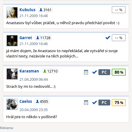
--
Kubulus
3161
21.11.2009 16:48
Anastasov byl vůbec ptáček, u něhož pravdu předchází pověst :-)
--
Garret
11728
21.11.2009 16:46
já mám dojem, že Anastasov to nepřekládal, ale vytvářel si svoje
vlastní texty, nezávisle na těch polských...
Karasman
12710
80
PC
21.04.2009 06:44
Strach by mi to nedovolil... :)
Caelos
4505
75
PC
20.04.2009 23:35
Hrál jste to někdo v polštině?