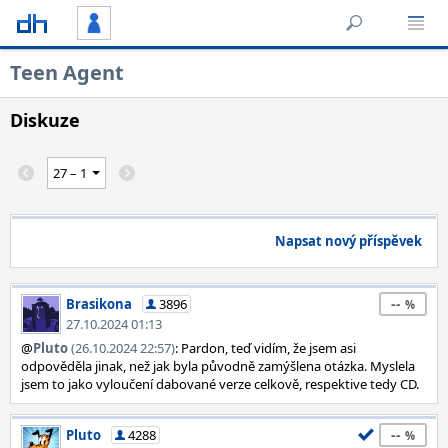
Teen Agent
Diskuze
Napsat nový příspěvek
--
Brasikona
3896
27.10.2024 01:13
@
Pluto
(26.10.2024 22:57)
: Pardon, teď vidím, že jsem asi
odpověděla jinak, než jak byla původně zamýšlena otázka. Myslela
jsem to jako vyloučení dabované verze celkově, respektive tedy CD.
--
Pluto
4288