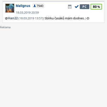
Malignus
7940
80
PC
18.03.2019 20:59
@
Han22
(18.03.2019 13:57)
: Sbírku časáků mám dodnes. :-D