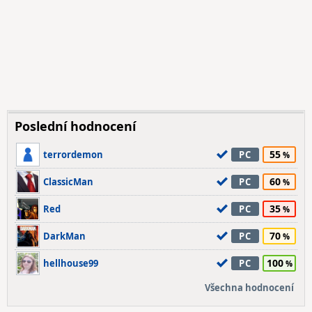
Poslední hodnocení
55
terrordemon
PC
60
ClassicMan
PC
35
Red
PC
70
DarkMan
PC
100
hellhouse99
PC
Všechna hodnocení