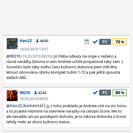
Han22
4649
70
PC
18.03.2019 13:57
@
90210
(18.03.2019 08:05)
: Jo třeba odkazy na orgie v redakci a
různé narážky Dooma si tam Andrew určitě propašoval taky sám :)
Scorečko bylo taky svého času kultovní, dokonce jsem měl léta
letoucí obrovskou sbírku komplet tuším 1-72 a pak ještě spousta
dalších dílů.
80
90210
4244
PC
18.03.2019 08:05
@
Han22 (komentář)
: Jj, z toho prekladu je Andrew citit na sto honu
a to jsi jeste nezminil na otevrene narazky na casopis Score. Me to
ale nevadilo ani po pozdejsim dohrani, je to takova dobovka a Score
tehdy melo az skoro kultovni status.