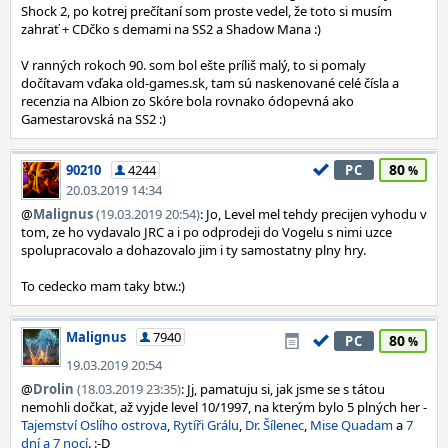
Shock 2, po kotrej prečítaní som proste vedel, že toto si musím
zahrať + CDčko s demami na SS2 a Shadow Mana :)
V ranných rokoch 90. som bol ešte príliš malý, to si pomaly
dočítavam vďaka old-games.sk, tam sú naskenované celé čísla a
recenzia na Albion zo Skóre bola rovnako ódopevná ako
Gamestarovská na SS2 :)
80
90210
4244
PC
20.03.2019 14:34
@
Malignus
(19.03.2019 20:54)
: Jo, Level mel tehdy precijen vyhodu v
tom, ze ho vydavalo JRC a i po odprodeji do Vogelu s nimi uzce
spolupracovalo a dohazovalo jim i ty samostatny plny hry.
To cedecko mam taky btw.:)
Malignus
7940
80
PC
19.03.2019 20:54
@
Drolin
(18.03.2019 23:35)
: Jj, pamatuju si, jak jsme se s tátou
nemohli dočkat, až vyjde level 10/1997, na kterým bylo 5 plných her -
Tajemství Oslího ostrova
,
Rytíři Grálu
,
Dr. Šílenec
,
Mise Quadam
a
7
dní a 7 nocí
. :-D