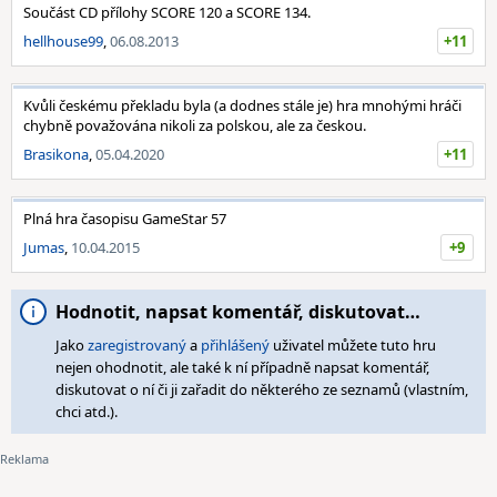
Součást CD přílohy SCORE 120 a SCORE 134.
hellhouse99
,
06.08.2013
+11
Kvůli českému překladu byla (a dodnes stále je) hra mnohými hráči
chybně považována nikoli za polskou, ale za českou.
Brasikona
,
05.04.2020
+11
Plná hra časopisu GameStar 57
Jumas
,
10.04.2015
+9
Hodnotit, napsat komentář, diskutovat…
Jako
zaregistrovaný
a
přihlášený
uživatel můžete tuto hru
nejen ohodnotit, ale také k ní případně napsat komentář,
diskutovat o ní či ji zařadit do některého ze seznamů (vlastním,
chci atd.).