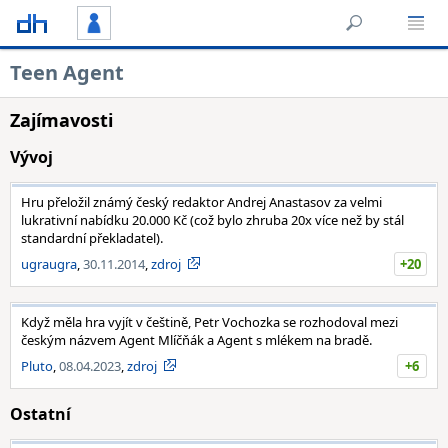
Teen Agent
Zajímavosti
Vývoj
Hru přeložil známý český redaktor Andrej Anastasov za velmi
lukrativní nabídku 20.000 Kč (což bylo zhruba 20x více než by stál
standardní překladatel).
ugraugra
,
30.11.2014
,
zdroj
+20
Když měla hra vyjít v češtině, Petr Vochozka se rozhodoval mezi
českým názvem Agent Mlíčňák a Agent s mlékem na bradě.
Pluto
,
08.04.2023
,
zdroj
+6
Ostatní