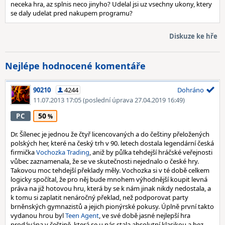
neceka hra, az splnis neco jinyho? Udelal jsi uz vsechny ukony, ktery
se daly udelat pred nakupem programu?
Diskuze ke hře
Nejlépe hodnocené komentáře
90210
4244
Dohráno
11.07.2013 17:05
(poslední úprava 27.04.2019 16:49)
50
PC
Dr. Šílenec je jednou že čtyř licencovaných a do češtiny přeložených
polských her, které na český trh v 90. letech dostala legendární česká
firmička
Vochozka Trading
, aniž by půlka tehdejší hráčské veřejnosti
vůbec zaznamenala, že se ve skutečnosti nejednalo o české hry.
Takovou moc tehdejší překlady měly. Vochozka si v té době celkem
logicky spočítal, že pro něj bude mnohem výhodnější koupit levná
práva na již hotovou hru, která by se k nám jinak nikdy nedostala, a
k tomu si zaplatit nenáročný překlad, než podporovat party
brněnských gymnazistů a jejich pionýrské pokusy. Úplně první takto
vydanou hrou byl
Teen Agent
, ve své době jasné nejlepší hra
prodávána v češtině, která se u nás stala absolutní klasikou a bez