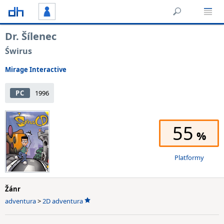
Dr. Šílenec
Świrus
Mirage Interactive
PC
1996
55
Platformy
Žánr
adventura
>
2D adventura