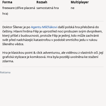
Forma
Rozsah
Multiplayer
freeware (dříve placená
samostatná hra
ne
hra)
Doktor Šílenec je po
Agentu Mlíčňákovi
další polská hra přeložená do
češtiny. Hlavní hrdina Filip je uprostřed noci probuzen svým dvojníkem,
který přišel z budoucnosti, protože Filip je jediný, kdo může zachránit
svět před nadcházející katastrofou v podobě smrtícího jedu v rukou
šíleného vědce.
Hra je klasickou point & click adventurou, ale viděnou z vlastních očí. Její
grafická stylizace je komiksová. Hra byla později uvolněna ke stažení
zdarma.