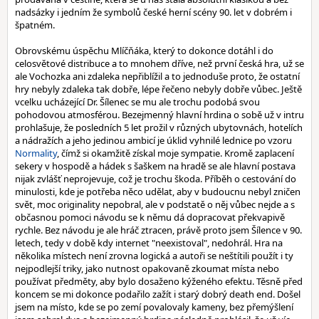
nadsázky i jedním že symbolů české herní scény 90. let v dobrém i
špatném.
Obrovskému úspěchu Mlíčňáka, který to dokonce dotáhl i do
celosvětové distribuce a to mnohem dříve, než první česká hra, už se
ale Vochozka ani zdaleka nepřiblížil a to jednoduše proto, že ostatní
hry nebyly zdaleka tak dobře, lépe řečeno nebyly dobře vůbec. Ještě
vcelku ucházející Dr. Šílenec se mu ale trochu podobá svou
pohodovou atmosférou. Bezejmenný hlavní hrdina o sobě už v intru
prohlašuje, že posledních 5 let prožil v různých ubytovnách, hotelích
a nádražích a jeho jedinou ambicí je úklid vyhnilé lednice po vzoru
Normality
, čímž si okamžitě získal moje sympatie. Kromě zaplacení
sekery v hospodě a hádek s šaškem na hradě se ale hlavní postava
nijak zvlášť neprojevuje, což je trochu škoda. Příběh o cestování do
minulosti, kde je potřeba něco udělat, aby v budoucnu nebyl zničen
svět, moc originality nepobral, ale v podstatě o něj vůbec nejde a s
občasnou pomoci návodu se k němu dá dopracovat překvapivě
rychle. Bez návodu je ale hráč ztracen, právě proto jsem Šílence v 90.
letech, tedy v době kdy internet "neexistoval", nedohrál. Hra na
několika místech není zrovna logická a autoři se neštítili použít i ty
nejpodlejší triky, jako nutnost opakovaně zkoumat místa nebo
používat předměty, aby bylo dosaženo kýženého efektu. Těsně před
koncem se mi dokonce podařilo zažít i starý dobrý death end. Došel
jsem na místo, kde se po zemí povalovaly kameny, bez přemýšlení