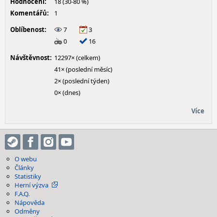
Hodnocení:
18 (30-80 %)
Komentářů:
1
Oblíbenost:
7
3
0
16
Návštěvnost:
12297× (celkem)
41× (poslední měsíc)
2× (poslední týden)
0× (dnes)
Více
O webu
Články
Statistiky
Herní výzva
F.A.Q.
Nápověda
Odměny