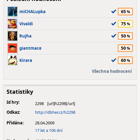
65
miCHALupka
75
Vivaldi
50
Rujha
50
giantmace
60
Kirara
Všechna hodnocení
Statistiky
Id hry:
2298
Odkaz:
http://dbher.cz/h2298
Přidána:
28.04.2009
17 let a 106 dní