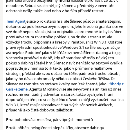
jsem sebral dva a bezejmenný hrdina následně prohlásil, že už víc
nepobere. Sebrat se ale měl jiný kámen a předměty z inventáře
odstranit nešly, takže load nebo v horším případě restart...
Teen Agent
je sice o rok starší hra, ale Šílenec působí amatérštějším,
dokonce až polofreewarovym dojmem. Jeho kreslená grafika sice ve
své době nepostrádala jistou originalitu a pro mnohé to byla vůbec
první adventura z vlastního pohledu, na druhou stranu mi ale
vždycky trochu připomínala kresby v Paintbrushi z Win 3.1. Ostatně
právě výhradní spustitelností ve Windows 3.1 se Šílenec vyznačuje
asi nejvíce. Podobně jako v Mlíčňákovi nemá Šílenec dabing a to jej
Vochozka prodával v době, kdy už standardně měly nějaký ten
pokus o dabing i české hry. Šílenec navíc není žádný textový cvalík a
popravdě je v něm asi tolik textu, jako v průměrné realtimove
strategii, překlad ale svou občasnou těžkopádnosti trochu působí,
jakoby ho dával dohromady někdo z oblasti Českého Těšína. Dr.
Šílenec na tom sice po stránce kvality není tak špatně, jako
Příhody z
Galské země
, Agentu Mlicnakovi se ale nevyrovná a ani ten už dnes
rozhodně není žádný adventurni zázrak, takže bych jeho hraní
doporučil jen těm, co si z nějakého důvodu chtějí vyzkoušet hraní na
Win 3.1, které mají nainstalované na svých zánovních 486kach,
případně jako čistě dobovou záležitost.
Pro:
pohodová atmosféra, pár vtipných momentů
Proti:
příběh, nelogičnosti, slepé uličky, absence dabingu