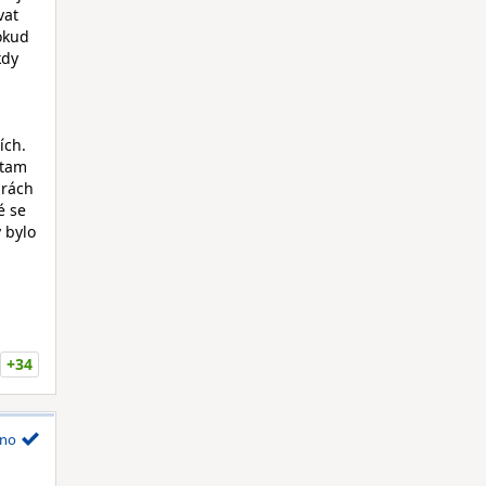
vat
okud
kdy
ích.
 tam
hrách
é se
 bylo
+34
no