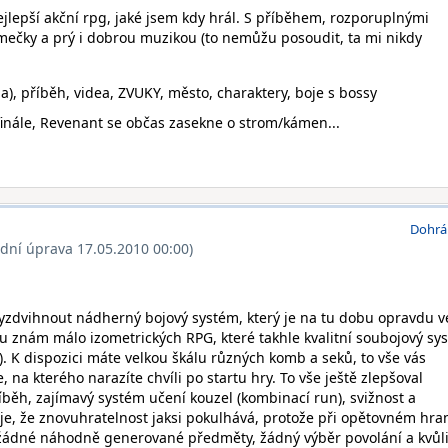
ejlepší akční rpg, jaké jsem kdy hrál. S příběhem, rozporuplnými
lmečky a prý i dobrou muzikou (to nemůžu posoudit, ta mi nikdy
), příběh, videa, ZVUKY, město, charaktery, boje s bossy
 finále, Revenant se občas zasekne o strom/kámen...
Dohrá
ední úprava 17.05.2010 00:00)
zdvihnout nádherný bojový systém, který je na tu dobu opravdu v
 znám málo izometrických RPG, které takhle kvalitní soubojový sy
)). K dispozici máte velkou škálu různých komb a seků, to vše vás
, na kterého narazíte chvíli po startu hry. To vše ještě zlepšoval
íběh, zajímavý systém učení kouzel (kombinací run), svižnost a
e, že znovuhratelnost jaksi pokulhává, protože při opětovném hran
(žádné náhodně generované předměty, žádný výběr povolání a kvůli 