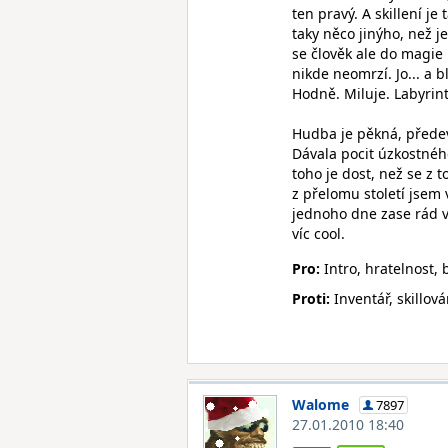
ten pravý. A skillení j
taky něco jinýho, než 
se člověk ale do magie p
nikde neomrzí. Jo... a bl
Hodně. Miluje. Labyrinty.
Hudba je pěkná, předevš
Dávala pocit úzkostného
toho je dost, než se z 
z přelomu století jsem 
jednoho dne zase rád vr
víc cool.
Pro:
Intro, hratelnost, 
Proti:
Inventář, skillová
Walome
7897
27.01.2010 18:40