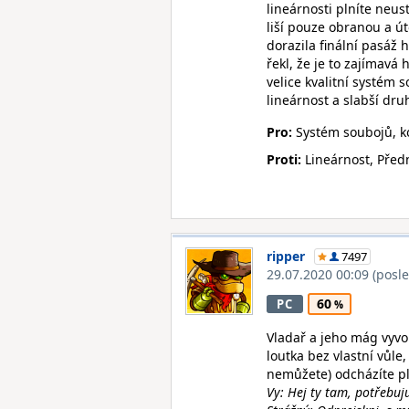
lineárnosti plníte neus
liší pouze obranou a ú
dorazila finální pasáž 
řekl, že je to zajímavá 
velice kvalitní systém 
lineárnost a slabší dru
Pro:
Systém soubojů, k
Proti:
Lineárnost, Předm
ripper
7497
29.07.2020 00:09
(posl
60
PC
Vladař a jeho mág vyvola
loutka bez vlastní vůle,
nemůžete) odcházíte pl
Vy: Hej ty tam, potřebuju