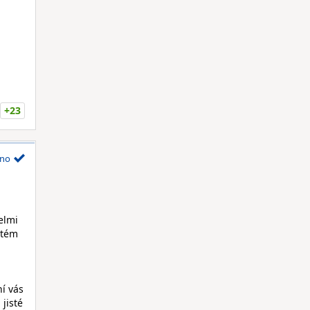
+23
no
elmi
stém
í vás
jisté