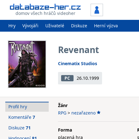
domov všech hráčů videoher
Hry
Vývojáři
Uživatelé
Diskuze
Herní výzva
Revenant
Cinematix Studios
26.10.1999
PC
Žánr
Profil hry
RPG
>
nezařazeno
Komentáře
7
Diskuze
71
Forma
placená hra
Hodnocení
81