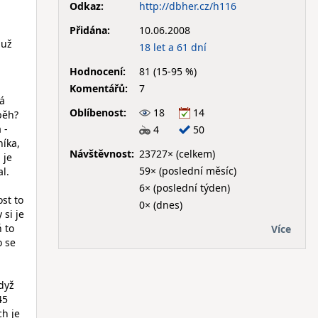
Odkaz:
http://dbher.cz/h116
Přidána:
10.06.2008
 už
18 let a 61 dní
Hodnocení:
81 (15-95 %)
Komentářů:
7
á
Oblíbenost:
18
14
běh?
 -
4
50
níka,
Návštěvnost:
23727× (celkem)
 je
59× (poslední měsíc)
l.
6× (poslední týden)
st to
0× (dnes)
si je
 to
Více
o se
dyž
45
ch je