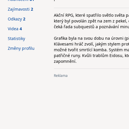
Zajímavosti
2
Akční RPG, které spatřilo světlo světa
Odkazy
2
který byl povolán zpět na zem z pekel,
čeká řada subquestů a poznávání minul
Videa
4
Grafika byla na svou dobu na úrovni (
Statistiky
Klávesami hráč zvolí, jakým stylem prot
Změny profilu
možné tvořit smrtící komba. Systém mag
patřičné runy. Kvůli trablům Eidosu, k
zapomnění.