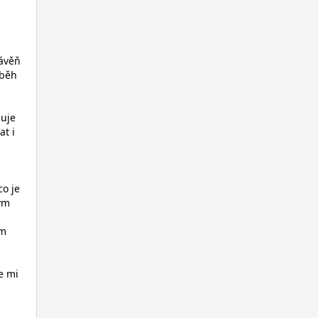
rávěň
íběh
šuje
at i
co je
ným
ám
e mi