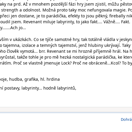
e taky na prd. Až v mnohem pozdější fázi hry jsem zjistil, můžu pěsto
je strength a odolnost. Možná proto taky moc nefungovala magie. P
řeci jen dostane, je to parádička, efekty to jsou pěkný, firebally ni
oudil jsem. Revenant miluje labyrinty, to jako fakt.... Vážně.... Fakt.
......Ach jo...
ím v ukázkách. Co se týče samotné hry, tak totálně vládla v jeskyn
 tajemna, izolace a temných tajemství, jenž hlubiny ukrývají. Taky
toho člověk vymotá... brr. Revenant se mi hrozně příjemně hrál. Na 
vyrůstal, takže tohle je pro mě hezká nostalgická parádička, ke kter
átím. Proč se vlastně jmenuje Lock? Proč ne obráceně...Kcol? To by
boje, hudba, grafika, hl. hrdina
ní postavy, labyrinty... hodně labyrintů,
Dohrá