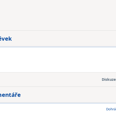
pěvek
Diskuze
mentáře
Dohrá