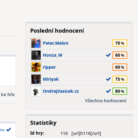
Poslední hodnocení
Peter.Melon
70
Honza_W
60
ripper
60
Miriyak
75
OndrejVasicek.cz
80
 ke hře
Všechna hodnocení
Statistiky
no
Id hry:
116