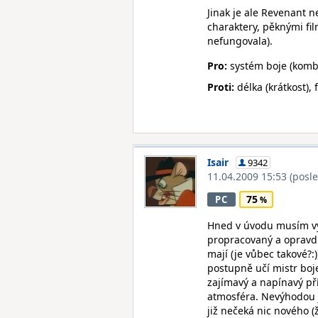
Jinak je ale Revenant n
charaktery, pěknými fi
nefungovala).
Pro:
systém boje (komba
Proti:
délka (krátkost),
Isair
9342
11.04.2009 15:53
(posl
75
PC
Hned v úvodu musím vy
propracovaný a opravdu
mají (je vůbec takové?:
postupně učí mistr boje
zajímavý a napínavý př
atmosféra. Nevýhodou j
již nečeká nic nového 