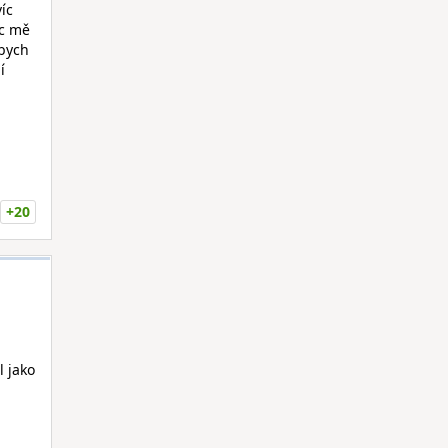
íc
íc mě
 bych
í
+20
l jako