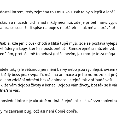
ostal intrem, tedy zejména tou muzikou. Pak to bylo lepší a lepší.
áskách a mučednících snad nikdy neomrzí, zde je příběh navíc vyp
hra se soustředí spíše na boje s nepřáteli - i tak mě ale právě př
iabla, kde jen člověk chodí a kliká tupě myší, zde se postava vylep
aké údery a kopy, které se postupně učí. Samozřejmě si můžete vybr
 nedělám, protože mě to nebaví (takže nevím, jak moc je to za mága
řátelé taky (ale většinou jen mění barvy nebo jsou rychlejší), ovšem 
- každý boss jinak vypadá, má jiná animace a je ho nutno zdolat ji
o jeho zdolání odmění hezká animace - stejně tak v případě vaší
tak, že vám dojdou životy a konec. Dojdou vám životy, bossák se k v
dne/sní vás.
 poslední lokace je ukrutně nudná. Stejně tak celkové vyvrcholení s
 mi zabránil bug, což asi není úplně dobře.