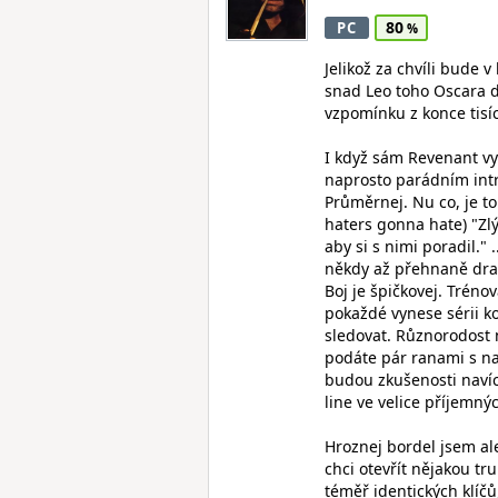
80
PC
Jelikož za chvíli bude 
snad Leo toho Oscara 
vzpomínku z konce tisíci
I když sám Revenant vy
naprosto parádním intr
Průměrnej. Nu co, je to
haters gonna hate) "Zl
aby si s nimi poradil."
někdy až přehnaně drama
Boj je špičkovej. Tréno
pokaždé vynese sérii ko
sledovat. Různorodost 
podáte pár ranami s na
budou zkušenosti navíc.
line ve velice příjemn
Hroznej bordel jsem al
chci otevřít nějakou t
téměř identických klíčů