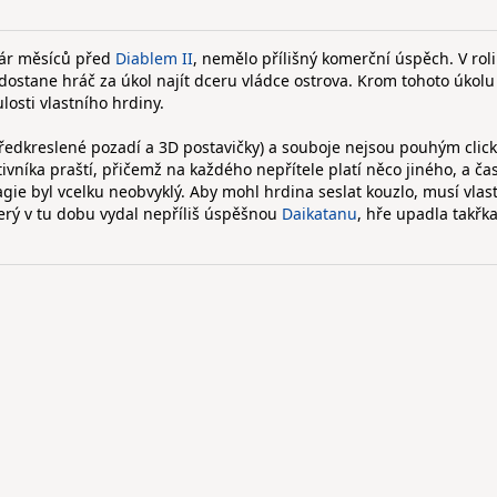
 pár měsíců před
Diablem II
, nemělo přílišný komerční úspěch. V roli
 dostane hráč za úkol najít dceru vládce ostrova. Krom tohoto úkolu
osti vlastního hrdiny.
předkreslené pozadí a 3D postavičky) a souboje nejsou pouhým clic
ivníka praští, přičemž na každého nepřítele platí něco jiného, a ča
ie byl vcelku neobvyklý. Aby mohl hrdina seslat kouzlo, musí vlast
terý v tu dobu vydal nepříliš úspěšnou
Daikatanu
, hře upadla takřk