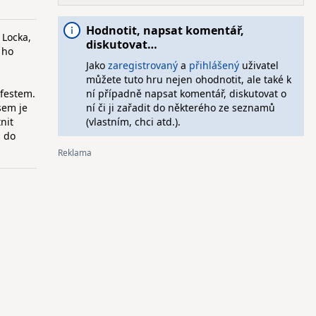
Hodnotit, napsat komentář,
 Locka,
diskutovat…
 ho
Jako
zaregistrovaný
a
přihlášený
uživatel
můžete tuto hru nejen ohodnotit, ale také k
kfestem.
ní případně napsat komentář, diskutovat o
sem je
ní či ji zařadit do některého ze seznamů
nit
(vlastním, chci atd.).
a do