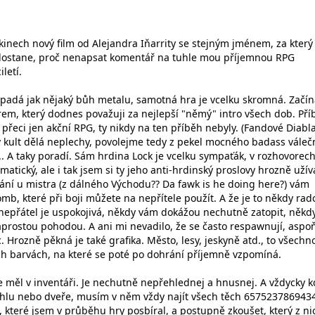
v kinech nový film od Alejandra Iňarrity se stejným jménem, za který
dostane, proč nenapsat komentář na tuhle mou příjemnou RPG
letí.
padá jak nějaký bůh metalu, samotná hra je vcelku skromná. Začín
em, který dodnes považuji za nejlepší "němý" intro všech dob. Pří
 přeci jen akční RPG, ty nikdy na ten příběh nebyly. (Fandové Diabla
ý kult dělá neplechy, povolejme tedy z pekel mocného badass váleč
 ... A taky poradí. Sám hrdina Lock je vcelku sympaťák, v rozhovorech
tický, ale i tak jsem si ty jeho anti-hrdinský proslovy hrozně užíva
vání u mistra (z dálného Východu?? Da fawk is he doing here?) vám
mb, které při boji můžete na nepřítele použít. A že je to někdy rado
nepřátel je uspokojivá, někdy vám dokážou nechutně zatopit, někdy 
prostou pohodou. A ani mi nevadilo, že se často respawnují, aspoň
 Hrozně pěkná je také grafika. Město, lesy, jeskyně atd., to všechn
ých barvách, na které se poté po dohrání příjemně vzpomíná.
e měl v inventáři. Je nechutně nepřehlednej a hnusnej. A vždycky k
ruhlu nebo dveře, musím v něm vždy najít všech těch 657523786943
, které jsem v průběhu hry posbíral, a postupně zkoušet, který z ni