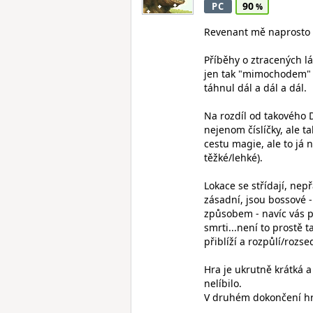
90
PC
Revenant mě naprosto d
Příběhy o ztracených l
jen tak "mimochodem" a 
táhnul dál a dál a dál.
Na rozdíl od takového D
nejenom číslíčky, ale t
cestu magie, ale to já
těžké/lehké).
Lokace se střídají, nep
zásadní, jsou bossové 
způsobem - navíc vás p
smrti...není to prostě 
přiblíží a rozpůlí/rozse
Hra je ukrutně krátká a
nelíbilo.
V druhém dokončení hry