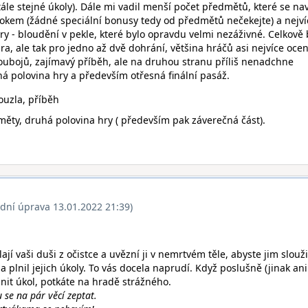
tále stejné úkoly). Dále mi vadil menší počet předmětů, které se nav
tokem (žádné speciální bonusy tedy od předmětů nečekejte) a nejv
hry - bloudění v pekle, které bylo opravdu velmi nezáživné. Celkově
hra, ale tak pro jedno až dvě dohrání, většina hráčů asi nejvíce ocen
soubojů, zajímavý příběh, ale na druhou stranu příliš nenadchne
há polovina hry a především otřesná finální pasáž.
ouzla, příběh
ěty, druhá polovina hry ( především pak záverečná část).
ední úprava 13.01.2022 21:39)
jí vaši duši z očistce a uvězní ji v nemrtvém těle, abyste jim slouži
 a plnil jejich úkoly. To vás docela naprudí. Když poslušně (jinak ani
nit úkol, potkáte na hradě strážného.
 se na pár věcí zeptat.