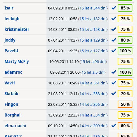
85
Isair
04.09.2010 01:32 (
15 let a 344 dní
)
75
leebigh
13.02.2011 10:58 (
15 let a 182 dní
)
75
kristmeister
14.03.2011 08:05 (
15 let a 153 dní
)
80
joddy
07.04.2011 11:37 (
15 let a 129 dní
)
100
PavelU
09.04.2011 19:25 (
15 let a 127 dní
)
75
Marty McFly
10.05.2011 14:10 (
15 let a 96 dní
)
100
adamroc
09.08.2011 20:00 (
15 let a 5 dní
)
75
Vavi1
18.08.2011 16:49 (
14 let a 361 dní
)
70
Skrblík
21.08.2011 12:11 (
14 let a 358 dní
)
50
Fingon
23.08.2011 18:32 (
14 let a 356 dní
)
75
Borghal
13.09.2011 23:33 (
14 let a 334 dní
)
60
elmariachi
09.10.2011 14:50 (
14 let a 309 dní
)
65
Kanystrr
21.12.2011 18:11 (
14 let a 236 dní
)