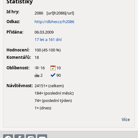
Statistiky
Id hry:
2086
Odkaz:
http://dbher.cz/h2086
Přidána:
06.03.2009
17 let a 161 dní
Hodnocení:
100 (45-100 %)
Komentářů:
18
Oblíbenost:
16
10
2
90
Návštěvnost:
24151× (celkem)
184× (poslední měsíc)
74× (poslední týden)
1× (dnes)
Více