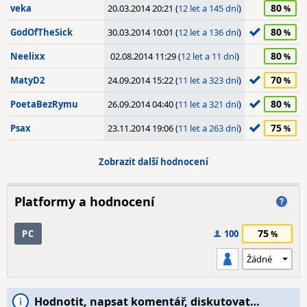
80
veka
20.03.2014 20:21 (
12 let a 145 dní
)
80
GodOfTheSick
30.03.2014 10:01 (
12 let a 136 dní
)
80
Neelixx
02.08.2014 11:29 (
12 let a 11 dní
)
70
MatyD2
24.09.2014 15:22 (
11 let a 323 dní
)
80
PoetaBezRymu
26.09.2014 04:40 (
11 let a 321 dní
)
75
Psax
23.11.2014 19:06 (
11 let a 263 dní
)
Zobrazit další hodnocení
Platformy a hodnocení
75
PC
100
Hodnotit, napsat komentář, diskutovat…