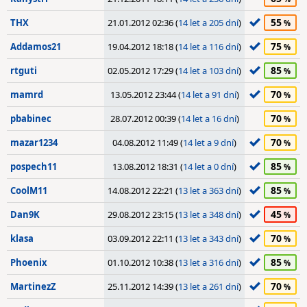
55
THX
21.01.2012 02:36 (
14 let a 205 dní
)
75
Addamos21
19.04.2012 18:18 (
14 let a 116 dní
)
85
rtguti
02.05.2012 17:29 (
14 let a 103 dní
)
70
mamrd
13.05.2012 23:44 (
14 let a 91 dní
)
70
pbabinec
28.07.2012 00:39 (
14 let a 16 dní
)
70
mazar1234
04.08.2012 11:49 (
14 let a 9 dní
)
85
pospech11
13.08.2012 18:31 (
14 let a 0 dní
)
85
CoolM11
14.08.2012 22:21 (
13 let a 363 dní
)
45
Dan9K
29.08.2012 23:15 (
13 let a 348 dní
)
70
klasa
03.09.2012 22:11 (
13 let a 343 dní
)
85
Phoenix
01.10.2012 10:38 (
13 let a 316 dní
)
70
MartinezZ
25.11.2012 14:39 (
13 let a 261 dní
)