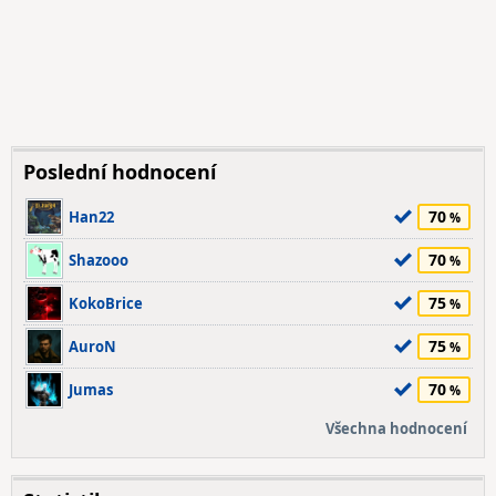
Poslední hodnocení
70
Han22
70
Shazooo
75
KokoBrice
75
AuroN
70
Jumas
Všechna hodnocení