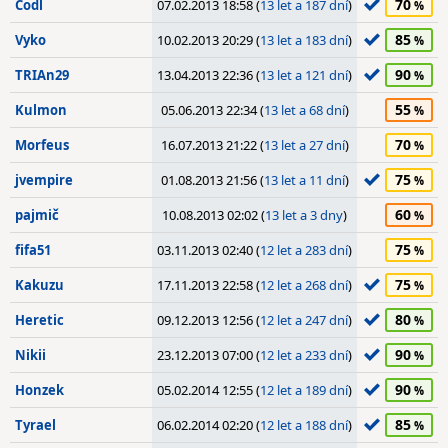
70
Codl
07.02.2013 18:58 (
13 let a 187 dní
)
85
Vyko
10.02.2013 20:29 (
13 let a 183 dní
)
90
TRIAn29
13.04.2013 22:36 (
13 let a 121 dní
)
55
Kulmon
05.06.2013 22:34 (
13 let a 68 dní
)
70
Morfeus
16.07.2013 21:22 (
13 let a 27 dní
)
75
jvempire
01.08.2013 21:56 (
13 let a 11 dní
)
60
pajmič
10.08.2013 02:02 (
13 let a 3 dny
)
75
fifa51
03.11.2013 02:40 (
12 let a 283 dní
)
75
Kakuzu
17.11.2013 22:58 (
12 let a 268 dní
)
80
Heretic
09.12.2013 12:56 (
12 let a 247 dní
)
90
Nikii
23.12.2013 07:00 (
12 let a 233 dní
)
90
Honzek
05.02.2014 12:55 (
12 let a 189 dní
)
85
Tyrael
06.02.2014 02:20 (
12 let a 188 dní
)