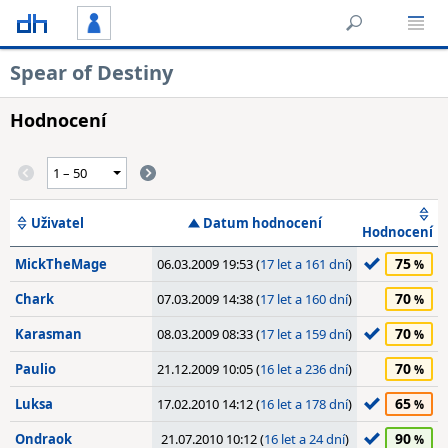
Spear of Destiny
Hodnocení
Uživatel
Datum hodnocení
Hodnocení
75
MickTheMage
06.03.2009 19:53 (
17 let a 161 dní
)
70
Chark
07.03.2009 14:38 (
17 let a 160 dní
)
70
Karasman
08.03.2009 08:33 (
17 let a 159 dní
)
70
Paulio
21.12.2009 10:05 (
16 let a 236 dní
)
65
Luksa
17.02.2010 14:12 (
16 let a 178 dní
)
90
Ondraok
21.07.2010 10:12 (
16 let a 24 dní
)