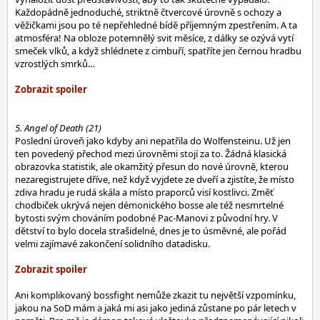
Každopádně jednoduché, striktně čtvercové úrovně s ochozy a
věžičkami jsou po té nepřehledné bídě příjemným zpestřením. A ta
atmosféra! Na obloze potemnělý svit měsíce, z dálky se ozývá vytí
smeček vlků, a když shlédnete z cimbuří, spatříte jen černou hradbu
vzrostlých smrků…
5. Angel of Death (21)
Poslední úroveň jako kdyby ani nepatřila do Wolfensteinu. Už jen
ten povedený přechod mezi úrovněmi stojí za to. Žádná klasická
obrazovka statistik, ale okamžitý přesun do nové úrovně, kterou
nezaregistrujete dříve, než když vyjdete ze dveří a zjistíte, že místo
zdiva hradu je rudá skála a místo praporců visí kostlivci. Změť
chodbiček ukrývá nejen démonického bosse ale též nesmrtelné
bytosti svým chováním podobné Pac-Manovi z původní hry. V
dětství to bylo docela strašidelné, dnes je to úsměvné, ale pořád
velmi zajímavé zakončení solidního datadisku.
Ani komplikovaný bossfight nemůže zkazit tu největší vzpomínku,
jakou na SoD mám a jaká mi asi jako jediná zůstane po pár letech v