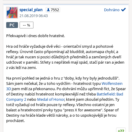
special_plan
7552
Dohráno
21.08.2019 06:43
--
PC
Překvapivě i dnes dobře hratelné.
Hra od hráče vyžaduje dvě věci - orientační smysl a pohotové
reflexy. Úrovně často připomínají až bludiště, automapa chybí, a
hráč je tak nucen si pozici důležitých předmětů a zamčených dveří
udržovat v paměti. Střety s nepřáteli mají spád, stačí pár ran a jeden
z vás leží na zemi.
Na první pohled se jedná o hru z "doby, kdy hry byly jednodušší".
Sám jsem nečekal, že u toho vydržím - hratelnost typu
Wolfenstein
3D
jsem měl za překonanou. Po dohrání můžu upřímně říct, že Spear
of Destiny nabízí hratelnost komplexnější než třeba
Battlefield: Bad
Company 2
nebo
Medal of Honor
, které jsem zkoušel předtím. Ty
totiž vyžadují od hráče pouze ty reflexy. Všechno ostatní je jen
balast a hratelnostní prvky typu "press X for awesome". Spear of
Destiny na hráče klade větší nároky, a o to uspokojivější je hrou
procházet.
+22