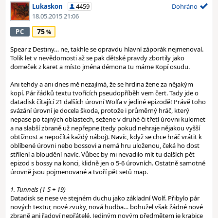
Lukaskon
4459
Dohráno
18.05.2015 21:06
75
PC
Spear z Destiny… ne, takhle se opravdu hlavní záporák nejmenoval.
Tolik let v nevědomosti až se pak dětské pravdy zbortily jako
domeček z karet a místo jména démona tu máme Kopí osudu.
Ani tehdy a ani dnes mě nezajímá, že se hrdina žene za nějakým
kopí. Pár řádků textu tvořících pseudopříběh vem čert. Tady jde o
datadisk čítající 21 dalších úrovní Wolfa v jediné epizodě! Právě toho
svázání úrovní je docela škoda, protože i průměrný hráč, který
nepase po tajných oblastech, sežene v druhé či třetí úrovni kulomet
a na slabší zbraně už nepřepne (tedy pokud nehraje nějakou vyšší
obtížnost a nepočítá každý náboj). Navíc, když se chce hráč vrátit k
oblíbené úrovni nebo bossovi a nemá hru uloženou, čeká ho dost
střílení a bloudění navíc. Vůbec by mi nevadilo mít tu dalších pět
epizod s bossy na konci, klidně jen o 5-6 úrovních. Ostatně samotné
úrovně jsou pojmenované a tvoří pět setů map.
1. Tunnels (1-5 + 19)
Datadisk se nese ve stejném duchu jako základní Wolf. Přibylo pár
nových textur, nové zvuky, nová hudba… bohužel však žádné nové
zbraně ani řadoví nepřátelé. Jediným novým předmětem je krabice