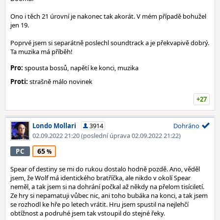
Ono i těch 21 úrovní je nakonec tak akorát. V mém případě bohužel
jen 19.
Poprvé jsem si separátně poslechl soundtrack a je překvapivě dobrý.
Ta muzika má příběh!
Pro:
spousta bossů, napětí ke konci, muzika
Proti:
strašně málo novinek
+27
Londo Mollari
3914
Dohráno
02.09.2022 21:20
(poslední úprava 02.09.2022 21:22)
65
PC
Spear of destiny se mi do rukou dostalo hodně pozdě. Ano, věděl
jsem, že Wolf má identického bratříčka, ale nikdo v okolí Spear
neměl, a tak jsem si na dohrání počkal až někdy na přelom tisíciletí.
Ze hry si nepamatuji vůbec nic, ani toho bubáka na konci, a tak jsem
se rozhodl ke hře po letech vrátit. Hru jsem spustil na nejlehčí
obtížnost a podruhé jsem tak vstoupil do stejné řeky.