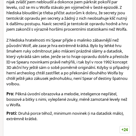
nijak zvlášť jsem nebloudil a dokonce jsem párkrát pokořil par
levelu, což se mi u Wolfa stávalo jen výjimečně v šesté epizodě. Z
hlediska bloudění je třeba přičíst autorům k dobru, že secrety jsou
tentokrát opravdu jen secrety a žádný z nich neobsahuje klíč nutný
k dalšímu postupu. Navíc secretů je tentokrát opravdu hodně a hru
jsem zakončil s výrazně horšími procentními statistikami než Wolfa.
Z hlediska hratelnosti mi Spear přijde o malinko zábavnější než
původní Wolf, ale zase je hra extrémně krátká. Bylo by lehké hru
šmahem ruky odmítnout jako mlácení prázdné slámy a datadisk,
který vykrádá sám sebe. Jenže se to hraje opravdu dobře a přestože
ID ve Spearu novinkami právě nehýřili, i tak byl v roce 1992 koncept
3D akční hry ještě sám o sobě poměrně originální. Kdyby si případný
herní archeolog chtěl zastřílet a po překonání dlouhého Wolfa by
chtěl ještě jako zákusek jednohubku, není Spear of destiny špatnou
volbou.
Pro:
Pěkná úvodní obrazovka a melodie, inteligence nepřátel,
bossové a bitky s nimi, vylepšené zvuky, méně zamotané levely než
u Wolfa.
Proti:
Druhá porce téhož, minimum novinek (i na datadisk málo),
extrémně krátké.
+24