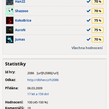
70
Han22
70
Shazooo
75
KokoBrice
75
AuroN
70
Jumas
Všechna hodnocení
Statistiky
Id hry:
2086
Odkaz:
http://dbher.cz/h2086
Přidána:
06.03.2009
17 let a 159 dní
Hodnocení:
100 (45-100 %)
Komentářů:
18