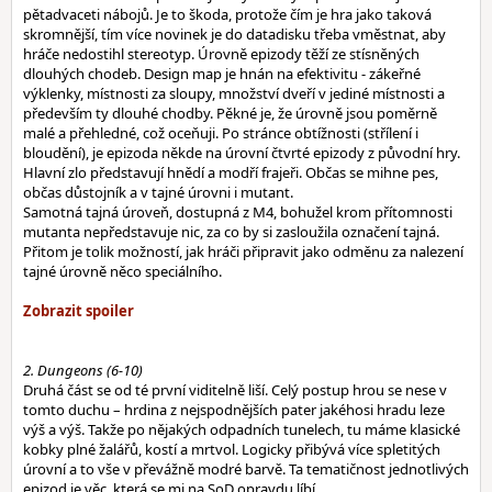
pětadvaceti nábojů. Je to škoda, protože čím je hra jako taková
skromnější, tím více novinek je do datadisku třeba vměstnat, aby
hráče nedostihl stereotyp. Úrovně epizody těží ze stísněných
dlouhých chodeb. Design map je hnán na efektivitu - zákeřné
výklenky, místnosti za sloupy, množství dveří v jediné místnosti a
především ty dlouhé chodby. Pěkné je, že úrovně jsou poměrně
malé a přehledné, což oceňuji. Po stránce obtížnosti (střílení i
bloudění), je epizoda někde na úrovní čtvrté epizody z původní hry.
Hlavní zlo představují hnědí a modří frajeři. Občas se mihne pes,
občas důstojník a v tajné úrovni i mutant.
Samotná tajná úroveň, dostupná z M4, bohužel krom přítomnosti
mutanta nepředstavuje nic, za co by si zasloužila označení tajná.
Přitom je tolik možností, jak hráči připravit jako odměnu za nalezení
tajné úrovně něco speciálního.
2. Dungeons (6-10)
Druhá část se od té první viditelně liší. Celý postup hrou se nese v
tomto duchu – hrdina z nejspodnějších pater jakéhosi hradu leze
výš a výš. Takže po nějakých odpadních tunelech, tu máme klasické
kobky plné žalářů, kostí a mrtvol. Logicky přibývá více spletitých
úrovní a to vše v převážně modré barvě. Ta tematičnost jednotlivých
epizod je věc, která se mi na SoD opravdu líbí.