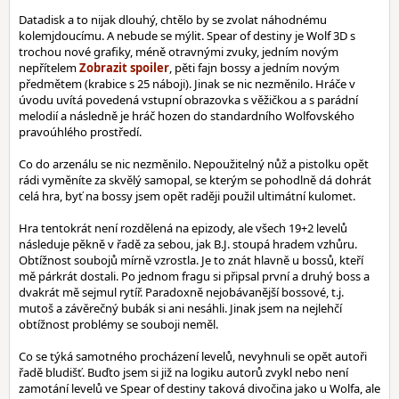
Datadisk a to nijak dlouhý, chtělo by se zvolat náhodnému
kolemjdoucímu. A nebude se mýlit. Spear of destiny je Wolf 3D s
trochou nové grafiky, méně otravnými zvuky, jedním novým
nepřítelem
, pěti fajn bossy a jedním novým
předmětem (krabice s 25 náboji). Jinak se nic nezměnilo. Hráče v
úvodu uvítá povedená vstupní obrazovka s věžičkou a s parádní
melodií a následně je hráč hozen do standardního Wolfovského
pravoúhlého prostředí.
Co do arzenálu se nic nezměnilo. Nepoužitelný nůž a pistolku opět
rádi vyměníte za skvělý samopal, se kterým se pohodlně dá dohrát
celá hra, byť na bossy jsem opět raději použil ultimátní kulomet.
Hra tentokrát není rozdělená na epizody, ale všech 19+2 levelů
následuje pěkně v řadě za sebou, jak B.J. stoupá hradem vzhůru.
Obtížnost soubojů mírně vzrostla. Je to znát hlavně u bossů, kteří
mě párkrát dostali. Po jednom fragu si připsal první a druhý boss a
dvakrát mě sejmul rytíř. Paradoxně nejobávanější bossové, t.j.
mutoš a závěrečný bubák si ani nesáhli. Jinak jsem na nejlehčí
obtížnost problémy se souboji neměl.
Co se týká samotného procházení levelů, nevyhnuli se opět autoři
řadě bludišť. Buďto jsem si již na logiku autorů zvykl nebo není
zamotání levelů ve Spear of destiny taková divočina jako u Wolfa, ale