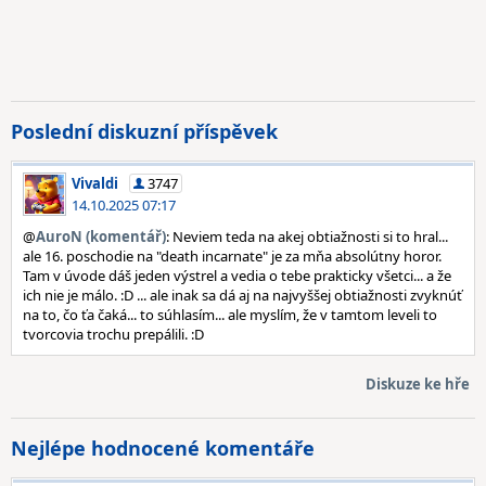
Poslední diskuzní příspěvek
Vivaldi
3747
14.10.2025 07:17
@
AuroN (komentář)
: Neviem teda na akej obtiažnosti si to hral...
ale 16. poschodie na "death incarnate" je za mňa absolútny horor.
Tam v úvode dáš jeden výstrel a vedia o tebe prakticky všetci... a že
ich nie je málo. :D ... ale inak sa dá aj na najvyššej obtiažnosti zvyknúť
na to, čo ťa čaká... to súhlasím... ale myslím, že v tamtom leveli to
tvorcovia trochu prepálili. :D
Diskuze ke hře
Nejlépe hodnocené komentáře