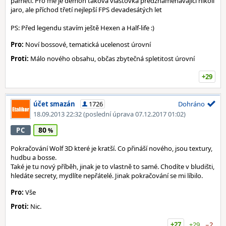
paměti. Pro mě je démon taková vlaštovka předznamenávající nikoli
jaro, ale příchod třetí nejlepší FPS devadesátých let
PS: Před legendu stavím ještě Hexen a Half-life :)
Pro:
Noví bossové, tematická ucelenost úrovní
Proti:
Málo nového obsahu, občas zbytečná spletitost úrovní
+29
účet smazán
1726
Dohráno
18.09.2013 22:32
(poslední úprava 07.12.2017 01:02)
80
PC
Pokračování Wolf 3D které je kratší. Co přináší nového, jsou textury,
hudbu a bosse.
Také je tu nový příběh, jinak je to vlastně to samé. Chodíte v bludišti,
hledáte secrety, mydlíte nepřátelé. Jinak pokračování se mi líbilo.
Pro:
Vše
Proti:
Nic.
+27
+29
−2