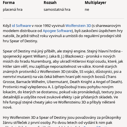
Forma
Rozsah
Multiplayer
placená hra
samostatná hra
ne
Když
id Software
v roce 1992 vyvinuli
Wolfenstein 3D
(s sharewarovým
modelem distribuce od
Apogee Software
), byli zaskočeni úspěchem hry
natolik, že ještě téhož roku vyvinuli a umístili do regulérní prodejní sítě
hru Spear of Destiny.
Spear of Destiny má jiný příběh, ale stejný engine. Stejný hlavní hrdina -
spojenecký agent William J. (aka B. J.) Blazkowicz - proniká v nových
misích do hradu Nuremburg, aby ukradl Hitlerovi Kopí osudu, které, jak
Hitler sám věří, mu zajišťuje neporazitelnost ve válce. Kromě starých
známých protivníků z Wolfenstein 3D (stráže, SS vojáci, důstojníci, psi a
nemrtví mutanti) na vás čeká během hraní pět nových bossů (Trans
Grosse, Barnacle Wilhelm, Ubermutant, Death Knight a Angel of Death).
Protivníci mají vylepšenou A. I. (přizpůsobují trasu pohybu novým
lokacím, do kterých se dostanou, pokud vás pronásledují), textury jsou
detailnější a uslyšíte nové zvukové efekty i pár přidaných skladeb. Ve
hře fungují stejné cheaty jako ve Wolfensteinu 3D a přibyly některé
nové.
Hry Wolfenstein 3D a Spear of Destiny jsou považovány za průkopníky
žánru stříleček z první osoby. Po dvou letech od vydání k nim pak