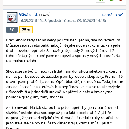
Všivák
11426
Dohráno
16.03.2016 15:43
(poslední úprava 09.10.2025 14:18)
75
PC
Přeci jenom tady žádný velký pokrok není. Jedna, dvě nové textury.
Můžete sebrat větší balík nábojů. Nějaké nové zvuky, muzika a jeden
druh nového nepřítele. Samozřejmě je tady 21 nových úrovní. Z
toho pár tajných, které jsem neobjevil, a spousty nových bossů. Na
tak malou rozlohu.
Škoda, že se tvůrci nepokusili dát nám do rukou raketomet, kterým
na nás pálí bossové. Ze začátku jsem byl docela skeptický. Prvních 15
úrovní jsem proběhl jako nic. Opět bludiště, nic nového. Teda, kromě
zasazení bossů, na které vás hra nepřipravuje. Pak se to ale rozjede.
Přímočařejší a jednoduší úrovně. Nepřátel je hafo a hra chytne
pořádné grády, aby záhy skončila.
Ale to nevadí. Na tak starou hru je to napětí, byť jen v pár úrovních,
skvělé. Poslední dva souboje už jsou fakt docela tuhé. A já hře
odpustil, že jsem od nějaké třetí úrovně už nedal z ruky rotačák. Že
je to stále stejná rovina. Že to vůbec hraju, když si můžu pustit
Dooma.