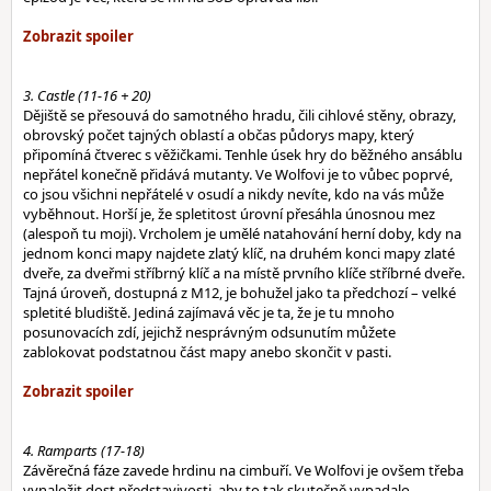
3. Castle (11-16 + 20)
Dějiště se přesouvá do samotného hradu, čili cihlové stěny, obrazy,
obrovský počet tajných oblastí a občas půdorys mapy, který
připomíná čtverec s věžičkami. Tenhle úsek hry do běžného ansáblu
nepřátel konečně přidává mutanty. Ve Wolfovi je to vůbec poprvé,
co jsou všichni nepřátelé v osudí a nikdy nevíte, kdo na vás může
vyběhnout. Horší je, že spletitost úrovní přesáhla únosnou mez
(alespoň tu moji). Vrcholem je umělé natahování herní doby, kdy na
jednom konci mapy najdete zlatý klíč, na druhém konci mapy zlaté
dveře, za dveřmi stříbrný klíč a na místě prvního klíče stříbrné dveře.
Tajná úroveň, dostupná z M12, je bohužel jako ta předchozí – velké
spletité bludiště. Jediná zajímavá věc je ta, že je tu mnoho
posunovacích zdí, jejichž nesprávným odsunutím můžete
zablokovat podstatnou část mapy anebo skončit v pasti.
4. Ramparts (17-18)
Závěrečná fáze zavede hrdinu na cimbuří. Ve Wolfovi je ovšem třeba
vynaložit dost představivosti, aby to tak skutečně vypadalo.