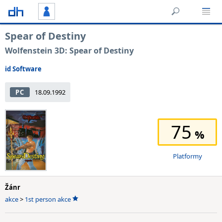
Spear of Destiny
Wolfenstein 3D: Spear of Destiny
id Software
PC
18.09.1992
75
Platformy
Žánr
akce
>
1st person akce