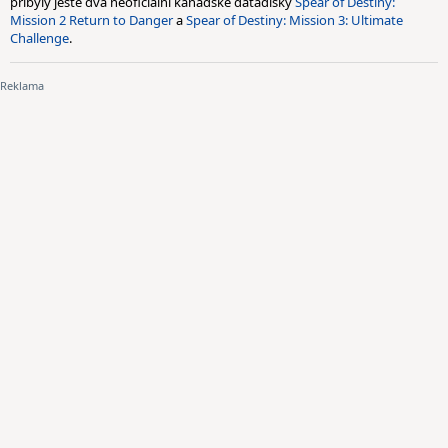
přibyly ještě dva neoficiální kanadské datadisky
Spear of Destiny:
Mission 2 Return to Danger
a
Spear of Destiny: Mission 3: Ultimate
Challenge
.