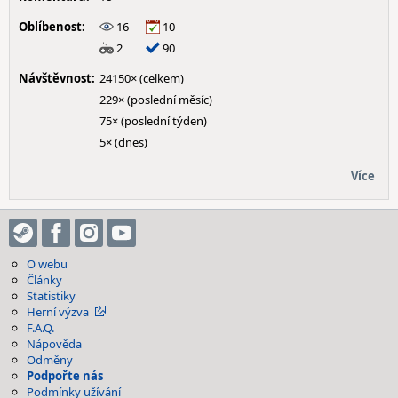
Oblíbenost:
16
10
2
90
Návštěvnost:
24150× (celkem)
229× (poslední měsíc)
75× (poslední týden)
5× (dnes)
Více
O webu
Články
Statistiky
Herní výzva
F.A.Q.
Nápověda
Odměny
Podpořte nás
Podmínky užívání