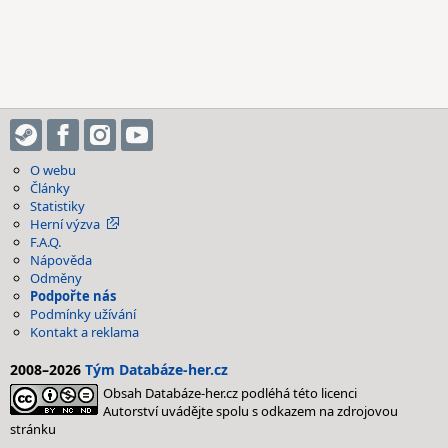
O webu
Články
Statistiky
Herní výzva
F.A.Q.
Nápověda
Odměny
Podpořte nás
Podmínky užívání
Kontakt a reklama
2008–2026
Tým Databáze-her.cz
Obsah Databáze-her.cz podléhá této licenci
Autorství uvádějte spolu s odkazem na zdrojovou
stránku