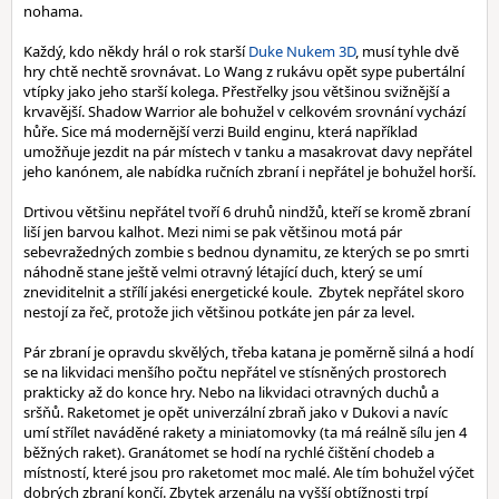
nohama.
Každý, kdo někdy hrál o rok starší
Duke Nukem 3D
, musí tyhle dvě
hry chtě nechtě srovnávat. Lo Wang z rukávu opět sype pubertální
vtípky jako jeho starší kolega. Přestřelky jsou většinou svižnější a
krvavější. Shadow Warrior ale bohužel v celkovém srovnání vychází
hůře. Sice má modernější verzi Build enginu, která například
umožňuje jezdit na pár místech v tanku a masakrovat davy nepřátel
jeho kanónem, ale nabídka ručních zbraní i nepřátel je bohužel horší.
Drtivou většinu nepřátel tvoří 6 druhů nindžů, kteří se kromě zbraní
liší jen barvou kalhot. Mezi nimi se pak většinou motá pár
sebevražedných zombie s bednou dynamitu, ze kterých se po smrti
náhodně stane ještě velmi otravný létající duch, který se umí
zneviditelnit a střílí jakési energetické koule. Zbytek nepřátel skoro
nestojí za řeč, protože jich většinou potkáte jen pár za level.
Pár zbraní je opravdu skvělých, třeba katana je poměrně silná a hodí
se na likvidaci menšího počtu nepřátel ve stísněných prostorech
prakticky až do konce hry. Nebo na likvidaci otravných duchů a
sršňů. Raketomet je opět univerzální zbraň jako v Dukovi a navíc
umí střílet naváděné rakety a miniatomovky (ta má reálně sílu jen 4
běžných raket). Granátomet se hodí na rychlé čištění chodeb a
místností, které jsou pro raketomet moc malé. Ale tím bohužel výčet
dobrých zbraní končí. Zbytek arzenálu na vyšší obtížnosti trpí