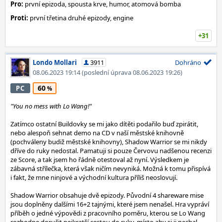
Pro:
první epizoda, spousta krve, humor, atomová bomba
Proti:
první třetina druhé epizody, engine
+31
Londo Mollari
3911
Dohráno
08.06.2023 19:14
(poslední úprava 08.06.2023 19:26)
60
PC
"You no mess with Lo Wang!"
Zatímco ostatní Buildovky se mi jako dítěti podařilo buď zpirátit,
nebo alespoň sehnat demo na CD v naší městské knihovně
(pochváleny budiž městské knihovny), Shadow Warrior se mi nikdy
dříve do ruky nedostal. Pamatuji si pouze Červovu nadšenou recenzi
ze Score, a tak jsem ho řádně otestoval až nyní. Výsledkem je
zábavná střílečka, která však ničím nevyniká. Možná k tomu přispívá
i fakt, že mne ninjové a východní kultura příliš neoslovují.
Shadow Warrior obsahuje dvě epizody. Původní 4 shareware mise
jsou doplněny dalšími 16+2 tajnými, které jsem nenašel. Hra vypráví
příběh o jedné výpovědi z pracovního poměru, kterou se Lo Wang