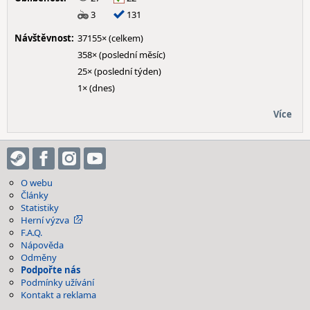
3
131
Návštěvnost:
37155× (celkem)
358× (poslední měsíc)
25× (poslední týden)
1× (dnes)
Více
O webu
Články
Statistiky
Herní výzva
F.A.Q.
Nápověda
Odměny
Podpořte nás
Podmínky užívání
Kontakt a reklama