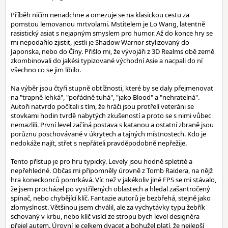
Příběh ničím nenadchne a omezuje se na klasickou cestu za
pomstou lemovanou mrtvolami. Mstitelem je Lo Wang, latentně
rasistický asiat s nejapným smyslem pro humor. Až do konce hry se
mi nepodařilo zjistit, jestli je Shadow Warrior stylizovaný do
Japonska, nebo do Číny. Přišlo mi, že vývojáři z 3D Realms obě země
zkombinovali do jakési typizované východní Asie a nacpali do ní
všechno co se jim líbilo.
Na výběr jsou čtyři stupně obtížnosti, které by se daly přejmenovat
na "trapně lehká", "pořádně tuhá", "jako Blood" a "nehratelná".
Autoři natvrdo počítali s tím, že hráči jsou protřelí veteráni se
stovkami hodin tvrdě nabytých zkušeností a proto se s nimi vůbec
nemazlili. První level začíná postava s katanou a ostatní zbraně jsou
porůznu poschovávané v úkrytech a tajných místnostech. Kdo je
nedokáže najít, střet s nepřáteli pravděpodobně nepřežije.
Tento přístup je pro hru typický. Levely jsou hodně spletité a
nepřehledné. Občas mi připomněly úrovně z Tomb Raidera, na nějž
hra koneckonců pomrkává. Víc než v jakékoliv jiné FPS se mi stávalo,
že jsem procházel po vystřílených oblastech a hledal zašantročený
spínač, nebo chybějící klíč. Fantazie autorů je bezbřehá, stejně jako
zlomyslnost. Většinou jsem chválil, ale za vychytávky typu žebřík
schovaný v krbu, nebo klíč visící ze stropu bych level designéra
přejel autem. Úrovní je celkem dvacet a bohužel platí, že nejlepší