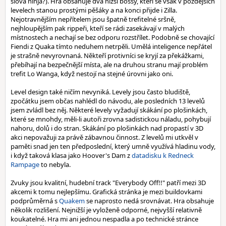
slova ninja?). Hra obsahuje dva nižší bossy, kteří se však v pozdějších
levelech stanou prostými pěšáky a na konci přijde i Zilla.
Nejotravnějším nepřítelem jsou špatně trefitelné sršně,
nejhloupějším pak rippeři, kteří se rádi zasekávají v malých
místnostech a nechají se bez odporu rozstřílet. Podobně se chovající
Fiendi z Quaka tímto neduhem netrpěli. Umělá inteligence nepřátel
je strašně nevyrovnaná. Někteří protivníci se kryjí za překážkami,
přebíhají na bezpečnější místa, ale na druhou stranu mají problém
trefit Lo Wanga, když nestojí na stejné úrovni jako oni.
Level design také ničím nevyniká. Levely jsou často bludiště,
zpočátku jsem občas nahlédl do návodu, ale posledních 13 levelů
jsem zvládl bez něj. Některé levely vyžadují skákání po plošinkách,
které se mnohdy, měli-li autoři zrovna sadistickou náladu, pohybují
nahoru, dolů i do stran. Skákání po plošinkách nad propastí v 3D
akci nepovažuji za právě zábavnou činnost. Z levelů mi utkvěl v
paměti snad jen ten předposlední, který umně využívá hladinu vody,
i když taková klasa jako Hoover's Dam z
datadisku k Redneck
Rampage
to nebyla.
Zvuky jsou kvalitní, hudební track "Everybody Off!!" patří mezi 3D
akcemi k tomu nejlepšímu. Grafická stránka je mezi buildovkami
podprůměrná s
Quakem
se naprosto nedá srovnávat. Hra obsahuje
několik rozlišení. Nejnižší je vyloženě odporné, nejvyšší relativně
koukatelné. Hra mi ani jednou nespadla a po technické stránce