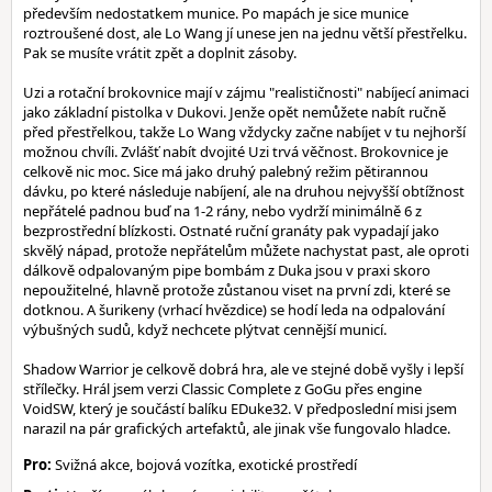
především nedostatkem munice. Po mapách je sice munice
roztroušené dost, ale Lo Wang jí unese jen na jednu větší přestřelku.
Pak se musíte vrátit zpět a doplnit zásoby.
Uzi a rotační brokovnice mají v zájmu "realističnosti" nabíjecí animaci
jako základní pistolka v Dukovi. Jenže opět nemůžete nabít ručně
před přestřelkou, takže Lo Wang vždycky začne nabíjet v tu nejhorší
možnou chvíli. Zvlášť nabít dvojité Uzi trvá věčnost. Brokovnice je
celkově nic moc. Sice má jako druhý palebný režim pětirannou
dávku, po které následuje nabíjení, ale na druhou nejvyšší obtížnost
nepřátelé padnou buď na 1-2 rány, nebo vydrží minimálně 6 z
bezprostřední blízkosti. Ostnaté ruční granáty pak vypadají jako
skvělý nápad, protože nepřátelům můžete nachystat past, ale oproti
dálkově odpalovaným pipe bombám z Duka jsou v praxi skoro
nepoužitelné, hlavně protože zůstanou viset na první zdi, které se
dotknou. A šurikeny (vrhací hvězdice) se hodí leda na odpalování
výbušných sudů, když nechcete plýtvat cennější municí.
Shadow Warrior je celkově dobrá hra, ale ve stejné době vyšly i lepší
střílečky. Hrál jsem verzi Classic Complete z GoGu přes engine
VoidSW, který je součástí balíku EDuke32. V předposlední misi jsem
narazil na pár grafických artefaktů, ale jinak vše fungovalo hladce.
Pro:
Svižná akce, bojová vozítka, exotické prostředí