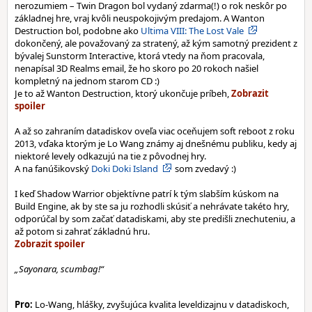
nerozumiem – Twin Dragon bol vydaný zdarma(!) o rok neskôr po
základnej hre, vraj kvôli neuspokojivým predajom. A Wanton
Destruction bol, podobne ako
Ultima VIII: The Lost Vale
dokončený, ale považovaný za stratený, až kým samotný prezident z
bývalej Sunstorm Interactive, ktorá vtedy na ňom pracovala,
nenapísal 3D Realms email, že ho skoro po 20 rokoch našiel
kompletný na jednom starom CD :)
Je to až Wanton Destruction, ktorý ukončuje príbeh,
A až so zahraním datadiskov oveľa viac oceňujem soft reboot z roku
2013, vďaka ktorým je Lo Wang známy aj dnešnému publiku, kedy aj
niektoré levely odkazujú na tie z pôvodnej hry.
A na fanúšikovský
Doki Doki Island
som zvedavý :)
I keď Shadow Warrior objektívne patrí k tým slabším kúskom na
Build Engine, ak by ste sa ju rozhodli skúsiť a nehrávate takéto hry,
odporúčal by som začať datadiskami, aby ste predišli znechuteniu, a
až potom si zahrať základnú hru.
„Sayonara, scumbag!“
Pro:
Lo-Wang, hlášky, zvyšujúca kvalita leveldizajnu v datadiskoch,