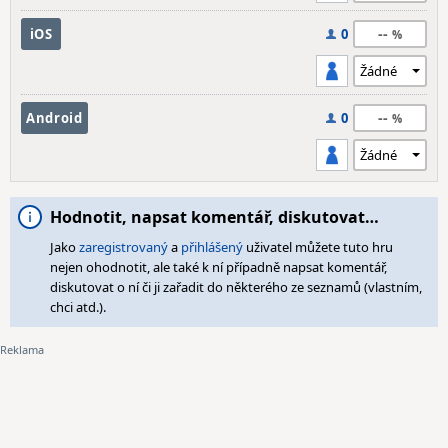
--
iOS
0
--
Android
0
Hodnotit, napsat komentář, diskutovat…
Jako
zaregistrovaný
a
přihlášený
uživatel můžete tuto hru
nejen ohodnotit, ale také k ní případně napsat komentář,
diskutovat o ní či ji zařadit do některého ze seznamů (vlastním,
chci atd.).