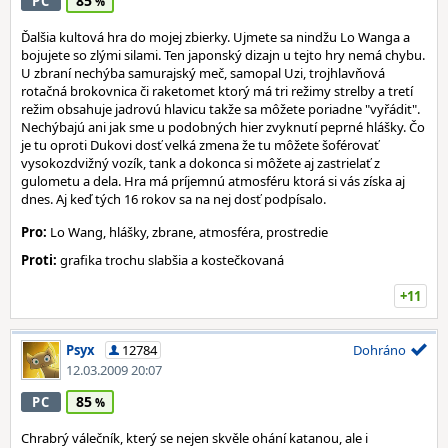
85
PC
Ďalšia kultová hra do mojej zbierky. Ujmete sa nindžu Lo Wanga a
bojujete so zlými silami. Ten japonský dizajn u tejto hry nemá chybu.
U zbraní nechýba samurajský meč, samopal Uzi, trojhlavňová
rotačná brokovnica či raketomet ktorý má tri režimy strelby a tretí
režim obsahuje jadrovú hlavicu takže sa môžete poriadne "vyřádit".
Nechýbajú ani jak sme u podobných hier zvyknutí peprné hlášky. Čo
je tu oproti Dukovi dosť velká zmena že tu môžete šoférovať
vysokozdvižný vozík, tank a dokonca si môžete aj zastrielať z
gulometu a dela. Hra má príjemnú atmosféru ktorá si vás získa aj
dnes. Aj keď tých 16 rokov sa na nej dosť podpísalo.
Pro:
Lo Wang, hlášky, zbrane, atmosféra, prostredie
Proti:
grafika trochu slabšia a kostečkovaná
+11
Psyx
12784
Dohráno
12.03.2009 20:07
85
PC
Chrabrý válečník, který se nejen skvěle ohání katanou, ale i