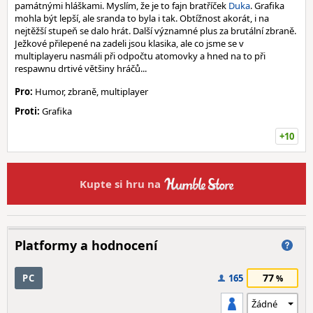
památnými hláškami. Myslím, že je to fajn bratříček
Duka
. Grafika
mohla být lepší, ale sranda to byla i tak. Obtížnost akorát, i na
nejtěžší stupeň se dalo hrát. Další významné plus za brutální zbraně.
Ježkové přilepené na zadeli jsou klasika, ale co jsme se v
multiplayeru nasmáli při odpočtu atomovky a hned na to při
respawnu drtivé většiny hráčů...
Pro:
Humor, zbraně, multiplayer
Proti:
Grafika
+10
Kupte si hru na
Platformy a hodnocení
77
PC
165