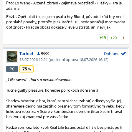
Pro:
Lo Wang - Arzenál zbraní - Zajímavé prostředí - Hlášky - Hra je
zdarma
Proti:
Opět platí to, co jsem psal u hry Blood, původní kód hry není
pro slabé povahy, protože je skutečně HC, nedoporučuji moc zvedat
obtížnost - Hráč se občas dokáže v levelu ztratit, ani neví jak
+19
+20
−1
Tarhiel
5999
Dohráno
18.07.2026 12:21
(poslední úprava 18.07.2026 16:12)
75
PC
„I like sword - that's a personal weapon."
Tučné guilty pleasure, konečne po rokoch dohrané :)
Shadow Warrior je hra, ktorú som si chcel zahrať, odkedy vyšla. Jej
shareware demo ma zastihlo presne v tom formatívnom veku, kedy
lichotivá recenzia v Score v kombinácii s demom (ktoré som hrával
bez zvuku) znamená pre vás všetko.
Keďže som cez leto kvôli Real Life Issues ostal dlhšie bez prístupu k