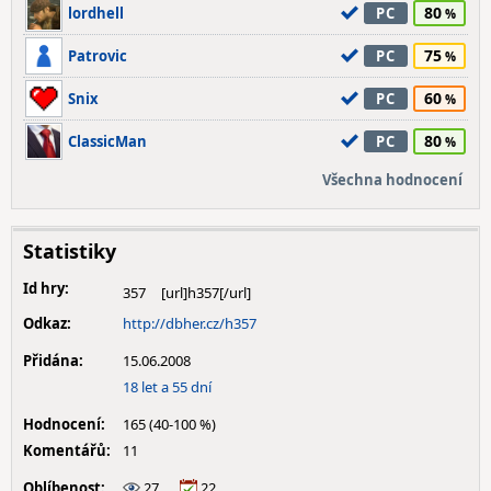
80
lordhell
PC
75
Patrovic
PC
60
Snix
PC
80
ClassicMan
PC
Všechna hodnocení
Statistiky
Id hry:
357
Odkaz:
http://dbher.cz/h357
Přidána:
15.06.2008
18 let a 55 dní
Hodnocení:
165 (40-100 %)
Komentářů:
11
Oblíbenost:
27
22