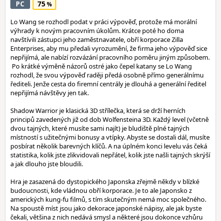
75
PC
Lo Wang se rozhodl podat v práci výpověď, protože má morální
výhrady k novým pracovním úkolům. Krátce poté ho doma
navštívili zástupci jeho zaměstnavatele, obří korporace Zilla
Enterprises, aby mu předali vyrozumění, že firma jeho výpověď sice
nepřijímá, ale nabízí rozvázání pracovního poměru jiným způsobem.
Po krátké výměně názorů ostré jako čepel katany se Lo Wang
rozhodl, že svou výpověď raději předá osobně přímo generálnímu
řediteli. Jenže cesta do firemní centrály je dlouhá a generální ředitel
nepřijímá návštěvy jen tak.
Shadow Warrior je klasická 3D střílečka, která se drží herních
principů zavedených již od dob Wolfensteina 3D. Každý level (včetně
dvou tajných, které musíte sami najít) je bludiště plné tajných
místností s užitečnými bonusy a vtípky. Abyste se dostali dál, musíte
posbírat několik barevných klíčů. A na úplném konci levelu vás čeká
statistika, kolik jste zlikvidovali nepřátel, kolik jste našli tajných skrýší
a jak dlouho jste bloudili.
Hra je zasazená do dystopického Japonska zřejmě někdy v blízké
budoucnosti, kde vládnou obří korporace. Je to ale Japonsko z
amerických kung-fu filmů, s tím skutečným nemá moc společného.
Na spoustě míst jsou jako dekorace japonské nápisy, ale jak byste
čekali, většina z nich nedává smysl a některé jsou dokonce vzhůru