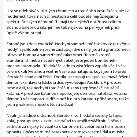
Hra se odehrává v různých chrámech a tradičních vesničkách, ale i v
moderních továrnách či městech a čelit budete nejrůznějšímu
spektru čínských démonů. Ti mají i na nejlehčí obtížnost celkem
slušnou palebnou sílu, jen mě tak nějak až na pár výjimek přišli
úplně všichni stejní.
Zbraně jsou dost exotické. Nechybí samozřejmě brokovice (s dvěma
módy), rychlopalné zbraně zastupují dvě uziny, jsou tu granátomet i
přísavné bomby a samozřejmě raketomet. Ten má kromě
standartních nebo naváděných raket ještě jeden bombónek -
mocnou atomovku. Ta dokáže jedním výstřelem vypařit vše živé v
celém okolí (většinou včetně Vás) a pamatuju si, když jsem to před
léty viděl, spadla mi čelist. Exotiku zastupují rail gun, zajímavě řešená
démonická hlava či lidské srdce, vyvolávající Váš klon. A protože
jsme v Asii, tak nechybí tradiční šurikeny (nepřesné) či brutální
katana. A přestože katanou naporcujete démona natotata, většina
démonů Vás naporcuje dříve než k nim s katanou přiběhnete, takže
jsem ji nakonec musel s lítostí odložit.
Náplň je tradiční oldschool. Sbíráte klíče, hledáte secrety (a tajná
kola), postupujete k exitu, ale tvůrci to uměli ozvláštnit. Občas si
sednete za nějaký to vozítko s kanonem (a většinou si ho musíte i
opravit). Občas se mírně zaseknete v tom jak vlastně dál a musíte