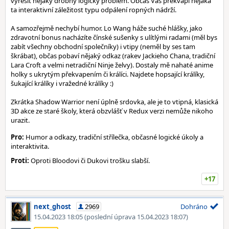
vyřešit nějaký drobný logický problém. Občas Vás překvapí nějaká
ta interaktivní záležitost typu odpálení ropných nádrží.
A samozřejmě nechybí humor. Lo Wang háže suché hlášky, jako
zdravotní bonus nacházíte čínské sušenky s ulítlými radami (měl bys
zabít všechny obchodní společníky) i vtipy (neměl by ses tam
škrábat), občas pobaví nějaký odkaz (rakev Jackieho Chana, tradiční
Lara Croft a velmi netradiční Ninje želvy). Dostaly mě nahaté anime
holky s ukrytým překvapením či králíci. Najdete hopsající králíky,
šukající králíky i vražedné králíky :)
Zkrátka Shadow Warrior není úplně srdovka, ale je to vtipná, klasická
3D akce ze staré školy, která obzvlášť v Redux verzi nemůže nikoho
urazit.
Pro:
Humor a odkazy, tradiční střílečka, občasné logické úkoly a
interaktivita.
Proti:
Oproti Bloodovi či Dukovi trošku slabší.
+17
next_ghost
2969
Dohráno
15.04.2023 18:05
(poslední úprava 15.04.2023 18:07)