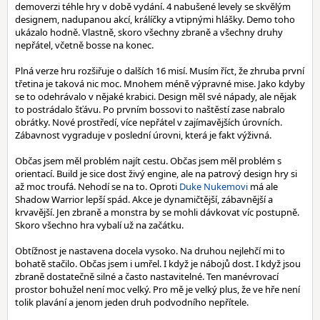
demoverzi téhle hry v době vydání. 4 nabušené levely se skvělým
designem, nadupanou akcí, králíčky a vtipnými hlášky. Demo toho
ukázalo hodně. Vlastně, skoro všechny zbraně a všechny druhy
nepřátel, včetně bosse na konec.
Plná verze hru rozšiřuje o dalších 16 misí. Musím říct, že zhruba první
třetina je taková nic moc. Mnohem méně výpravné mise. Jako kdyby
se to odehrávalo v nějaké krabici. Design měl své nápady, ale nějak
to postrádalo šťávu. Po prvním bossovi to naštěstí zase nabralo
obrátky. Nové prostředí, více nepřátel v zajímavějších úrovních.
Zábavnost vygraduje v poslední úrovni, která je fakt výživná.
Občas jsem měl problém najít cestu. Občas jsem měl problém s
orientací. Build je sice dost živý engine, ale na patrový design hry si
až moc troufá. Nehodí se na to. Oproti
Duke Nukemovi
má ale
Shadow Warrior lepší spád. Akce je dynamičtější, zábavnější a
krvavější. Jen zbraně a monstra by se mohli dávkovat víc postupně.
Skoro všechno hra vybalí už na začátku.
Obtížnost je nastavena docela vysoko. Na druhou nejlehčí mi to
bohatě stačilo. Občas jsem i umřel. I když je nábojů dost. I když jsou
zbraně dostatečně silné a často nastavitelné. Ten manévrovací
prostor bohužel není moc velký. Pro mě je velký plus, že ve hře není
tolik plavání a jenom jeden druh podvodního nepřítele.