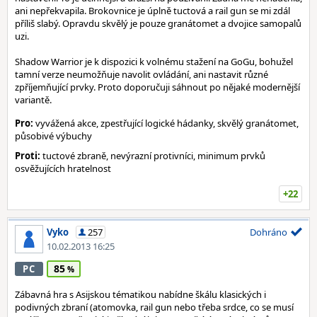
ani nepřekvapila. Brokovnice je úplně tuctová a rail gun se mi zdál
příliš slabý. Opravdu skvělý je pouze granátomet a dvojice samopalů
uzi.
Shadow Warrior je k dispozici k volnému stažení na GoGu, bohužel
tamní verze neumožňuje navolit ovládání, ani nastavit různé
zpříjemňující prvky. Proto doporučuji sáhnout po nějaké modernější
variantě.
Pro:
vyvážená akce, zpestřující logické hádanky, skvělý granátomet,
působivé výbuchy
Proti:
tuctové zbraně, nevýrazní protivníci, minimum prvků
osvěžujících hratelnost
+22
Vyko
257
Dohráno
10.02.2013 16:25
85
PC
Zábavná hra s Asijskou tématikou nabídne škálu klasických i
podivných zbraní (atomovka, rail gun nebo třeba srdce, co se musí