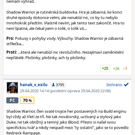
nemám výhrad.
Shadow Warrior je rutinérská buildovka. Hra je zábavná, ke konci
druhé epizody dokonce velmi, ale nenabízí nic, co by tu nebylo
mnohokrát předtím. Vlastně nevím, jak tento text zakončit. Hra to
není špatná, ale čekal jsem o tolik, o tolik víc...
Pro:
Pokusy s pohyby vody. Výbuchy. Shadow Warrior je zábavná
střílečka...
Proti:
...která ale nenabízí nic revolučního. Nezajímaví zaměnitelní
nepřátelé. Plošinky, plošinky, ach ty plošinky.
+25
+26
−1
hanak_v_exilu
3795
Dohráno
29.04.2020 14:14
(poslední úprava 29.04.2020 22:08)
70
PC
Shadow Warrior, člen svaté trojice her postavených na Build enginu
byl vždy až třetí ze tří. Ne tak novátorský, uctívaný a stylový jako
Duke, ne tak obtížný a temný jako Blood. Přesto si našel svou
specifickou tvář a nikdy nespadl mezi "ty ostatní", jako se to povedlo
Redneck Rampage.