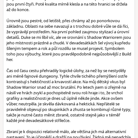
jsou první čtyři. Poté kvalita mírně klesla a na této hranici se držela
až do konce.
Úrovně jsou pestré, od letiště, přes chrámy až po ponorkovou
základnu. Oblasti na sebe navazují a s trochou dobré vůle se dá říci,
že vyprávějí prostředím. Na první pohled zaujmou stylizací a úrovní
detailů. Duke se mi líbil víc, ale ve srovnání s Shadow Warriorem jsou
jeho místnosti prázdné a chudé. V devadesátkách šel vývoj kupředu
šíleným tempem a rok a půl rozdílu se musel projevit. Symbolem
toho jsou výbuchy, které jsou pravděpodobně nejpůsobivější z Build
her.
Čas od času cestu přehradily logické úlohy, za než by se nestyděly
ani méně fajnové dungeony. Tyhle chvíle tichého přemýšlení ostře
kontrastují s hektičností a krvavostí akce. Na můj dětský vkus byl
Shadow Warrior snad až moc brutální. Po letech jsem si zřejmě na
násilí ve hrách zvykl a pochopitelně svou roli hraje i to, že vrchol
grafiky a realističnosti je dnes už úplně někde jinde. Akce ovšem
vůbec neutrpěla. Je skvěla dávkovaná a hektická. Nepřátelé se
pravidelně objevují po skupinkách a zhusta se kombinují různé typy,
takže je nutné často měnit zbraně, ostatně stejně jako v téměř
každé jiné devadesátkové střílečce.
Zbraní je k dispozici relativně málo, ale většina jich má alternativní
nastavení. To je účinnější a dražší na používání. Žádná mě nenadchla,