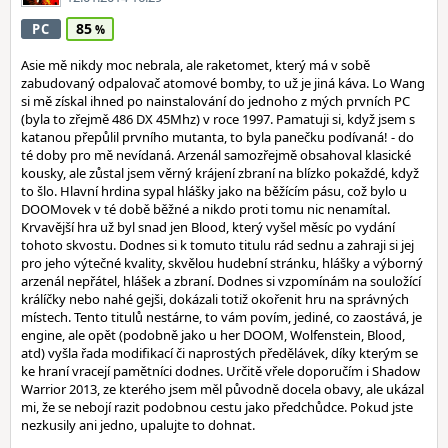
85
PC
Asie mě nikdy moc nebrala, ale raketomet, který má v sobě
zabudovaný odpalovač atomové bomby, to už je jiná káva. Lo Wang
si mě získal ihned po nainstalování do jednoho z mých prvních PC
(byla to zřejmě 486 DX 45Mhz) v roce 1997. Pamatuji si, když jsem s
katanou přepůlil prvního mutanta, to byla panečku podívaná! - do
té doby pro mě nevídaná. Arzenál samozřejmě obsahoval klasické
kousky, ale zůstal jsem věrný krájení zbraní na blízko pokaždé, když
to šlo. Hlavní hrdina sypal hlášky jako na běžícím pásu, což bylo u
DOOMovek v té době běžné a nikdo proti tomu nic nenamítal.
Krvavější hra už byl snad jen Blood, který vyšel měsíc po vydání
tohoto skvostu. Dodnes si k tomuto titulu rád sednu a zahraji si jej
pro jeho výtečné kvality, skvělou hudební stránku, hlášky a výborný
arzenál nepřátel, hlášek a zbraní. Dodnes si vzpomínám na souložící
králíčky nebo nahé gejši, dokázali totiž okořenit hru na správných
místech. Tento titulů nestárne, to vám povím, jediné, co zaostává, je
engine, ale opět (podobně jako u her DOOM, Wolfenstein, Blood,
atd) vyšla řada modifikací či naprostých předělávek, díky kterým se
ke hraní vracejí pamětníci dodnes. Určitě vřele doporučím i Shadow
Warrior 2013, ze kterého jsem měl původně docela obavy, ale ukázal
mi, že se nebojí razit podobnou cestu jako předchůdce. Pokud jste
nezkusily ani jedno, upalujte to dohnat.