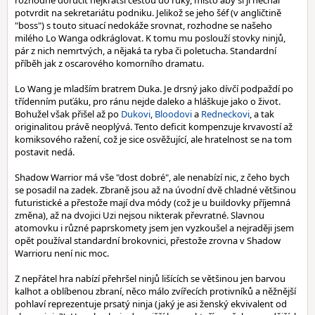
rozhodne doručit nejkratší cestou do ruky, místo aby si ji nechal
potvrdit na sekretariátu podniku. Jelikož se jeho šéf (v angličtině
"boss") s touto situací nedokáže srovnat, rozhodne se našeho
milého Lo Wanga odkráglovat. K tomu mu poslouží stovky ninjů,
pár z nich nemrtvých, a nějaká ta ryba či poletucha. Standardní
příběh jak z oscarového komorního dramatu.
Lo Wang je mladším bratrem Duka. Je drsný jako dívčí podpaždí po
třídenním puťáku, pro ránu nejde daleko a hláškuje jako o život.
Bohužel však přišel až po
Dukovi
,
Bloodovi
a
Redneckovi
, a tak
originalitou právě neoplývá. Tento deficit kompenzuje krvavostí až
komiksového ražení, což je sice osvěžující, ale hratelnost se na tom
postavit nedá.
Shadow Warrior má vše "dost dobré", ale nenabízí nic, z čeho bych
se posadil na zadek. Zbraně jsou až na úvodní dvě chladné většinou
futuristické a přestože mají dva módy (což je u buildovky příjemná
změna), až na dvojici Uzi nejsou nikterak převratné. Slavnou
atomovku i různé paprskomety jsem jen vyzkoušel a nejraději jsem
opět používal standardní brokovnici, přestože zrovna v Shadow
Warrioru není nic moc.
Z nepřátel hra nabízí přehršel ninjů lišících se většinou jen barvou
kalhot a oblíbenou zbraní, něco málo zvířecích protivníků a něžnější
pohlaví reprezentuje prsatý ninja (jaký je asi ženský ekvivalent od