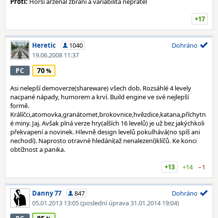
Proti:
Horší arzenál zbraní a variabilita nepřátel
+17
Heretic
1040
Dohráno
19.06.2008 11:37
70
PC
Asi nelepší demoverze(shareware) všech dob. Rozsáhlé 4 levely
nacpané nápady, humorem a krví. Build engine ve své nejlepší
formě.
Králíčci,atomovka,granátomet,brokovnice,hvězdice,katana,příchytn
é miny. Jaj. Avšak plná verze hry(alších 16 levelů) je už bez jakýchkoli
překvapení a novinek. Hlevně design levelů pokulhává(no spíš ani
nechodí). Naprosto otravné hledání(až nenalezení)klíčů. Ke konci
obtížnost a panika.
+13
+14
−1
Danny 77
847
Dohráno
05.01.2013 13:05
(poslední úprava 31.01.2014 19:04)