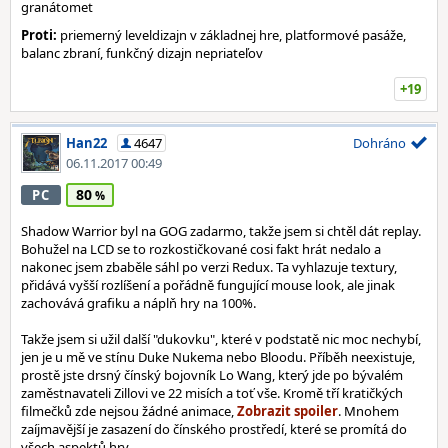
granátomet
Proti:
priemerný leveldizajn v základnej hre, platformové pasáže,
balanc zbraní, funkčný dizajn nepriateľov
+19
Han22
4647
Dohráno
06.11.2017 00:49
80
PC
Shadow Warrior byl na GOG zadarmo, takže jsem si chtěl dát replay.
Bohužel na LCD se to rozkostičkované cosi fakt hrát nedalo a
nakonec jsem zbaběle sáhl po verzi Redux. Ta vyhlazuje textury,
přidává vyšší rozlíšení a pořádně fungující mouse look, ale jinak
zachovává grafiku a náplň hry na 100%.
Takže jsem si užil další "dukovku", které v podstatě nic moc nechybí,
jen je u mě ve stínu Duke Nukema nebo Bloodu. Příběh neexistuje,
prostě jste drsný čínský bojovník Lo Wang, který jde po bývalém
zaměstnavateli Zillovi ve 22 misích a toť vše. Kromě tří kratičkých
filmečků zde nejsou žádné animace,
. Mnohem
zaíjmavější je zasazení do čínského prostředí, které se promítá do
všech aspektů hry.