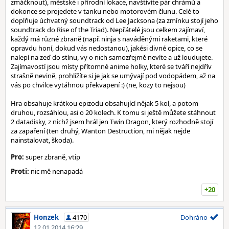
zmáčknout), městské i přírodní lokace, navštívíte pár chrámů a
dokonce se projedete v tanku nebo motorovém člunu. Celé to
doplňuje úchvatný soundtrack od Lee Jacksona (za zmínku stojí jeho
soundtrack do Rise of the Triad). Nepřátelé jsou celkem zajímaví,
každý má různé zbraně (např. ninja s naváděnými raketami, které
opravdu honí, dokud vás nedostanou), jakési divné opice, co se
nalepí na zeď do stínu, vy o nich samozřejmě nevíte a už loudujete.
Zajímavostí jsou místy přítomné anime holky, které se tváří nejdřív
strašně nevině, prohlížíte si je jak se umývají pod vodopádem, až na
vás po chvilce vytáhnou překvapení :) (ne, kozy to nejsou)
Hra obsahuje krátkou epizodu obsahující nějak 5 kol, a potom
druhou, rozsáhlou, asi o 20 kolech. K tomu si ještě můžete stáhnout
2 datadisky, z nichž jsem hrál jen Twin Dragon, který rozhodně stojí
za zapaření (ten druhý, Wanton Destruction, mi nějak nejde
nainstalovat, škoda).
Pro:
super zbraně, vtip
Proti:
nic mě nenapadá
+20
Honzek
4170
Dohráno
12.01.2014 16:29