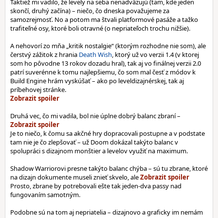
Taktiež mi vadilo, že levely na seba nenadväzujú (tam, kde jeden
skončí, druhý začína) – niečo, čo dneska považujeme za
samozrejmosť. No a potom ma štvali platformové pasáže a tažko
trafiteľné osy, ktoré boli otravné (o nepriateľoch trochu nižšie).
A nehovorí zo mňa „kritik nostalgie“ (ktorým rozhodne nie som), ale
čerstvý zážitok z hrania
Death Wish
, ktorý už vo verzii 1.4 (v ktorej
som ho pôvodne 13 rokov dozadu hral), tak aj vo finálnej verzii 2.0
patrí suverénne k tomu najlepšiemu, čo som mal česť z módov k
Build Engine hrám vyskúšať – ako po leveldizajnérskej, tak aj
príbehovej stránke.
Druhá vec, čo mi vadila, bol nie úplne dobrý balanc zbraní –
Je to niečo, k čomu sa akčné hry dopracovali postupne a v podstate
tam nie je čo zlepšovať – už Doom dokázal takýto balanc v
spolupráci s dizajnom monštier a levelov využiť na maximum.
Shadow Warriorovi presne takýto balanc chýba – sú tu zbrane, ktoré
na dizajn dokumente museli znieť skvelo, ale
Prosto, zbrane by potrebovali ešte tak jeden-dva passy nad
fungovaním samotným.
Podobne sú na tom aj nepriatelia – dizajnovo a graficky im nemám