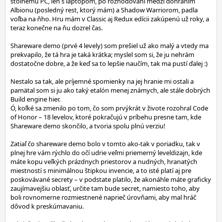
stolnému PC, len s laptopom, po rozhodovaní medzi dohraním
Albionu (posledný rest, ktorý mám) a Shadow Warriorom, padla
voľba na ňho. Hru mám v Classic aj Redux edícii zakúpenú už roky, a
teraz konečne na ňu dozrel čas.
Shareware demo (prvé 4 levely) som prešiel už ako malý a vtedy ma
prekvapilo, že tá hra je taká krátka; myslel som si, že ju nehrám
dostatočne dobre, a že keď sa to lepšie naučím, tak ma pustí ďalej :)
Nestalo sa tak, ale príjemné spomienky na jej hranie mi ostali a
pamätal som si ju ako taký etalón menej známych, ale stále dobrých
Build engine hier.
Ó, koľké sa zmenilo po tom, čo som prvýkrát v živote rozohral Code
of Honor – 18 levelov, ktoré pokračujú v príbehu presne tam, kde
Shareware demo skončilo, a tvoria spolu plnú verziu!
Zatiaľ čo shareware demo bolo v tomto ako-tak v poriadku, tak v
plnej hre vám rýchlo do očí udrie veľmi priemerný leveldizajn, kde
máte kopu veľkých prázdnych priestorov a nudných, hranatých
miestností s minimálnou štipkou invencie, a to isté platí aj pre
poskovávané secrety – v podstate platilo, že akonáhle máte graficky
zaujímavejšiu oblasť, určite tam bude secret, namiesto toho, aby
boli rovnomerne rozmiestnené naprieč úrovňami, aby mal hráč
dôvod k preskúmavaniu.