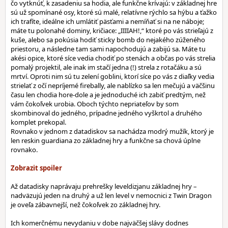
čo vytknúť, k zasadeniu sa hodia, ale funkčne krívajú: v základnej hre
sú už spomínané osy, ktoré sú malé, relatívne rýchlo sa hýbu a ťažko
ich trafíte, ideálne ich umlátiť päsťami a nemíňať si na ne náboje;
máte tu polonahé dominy, kričiace: „IIIIAH!,“ ktoré po vás strieľajú z
kuše, alebo sa pokúsia hodiť sticky bomb do nejakého zúženého
priestoru, a následne tam sami napochodujú a zabijú sa. Máte tu
akési opice, ktoré síce vedia chodiť po stenách a občas po vás strelia
pomalý projektil, ale inak im stačí jedna (!) strela z rotačáku a sú
mrtví. Oproti nim sú tu zelení goblini, ktorí síce po vás z diaľky vedia
strielať z očí nepríjemé firebally, ale nablízko sa len mečujú a väčšinu
času len chodia hore-dole a je jednoduché ich zabiť predtým, než
vám čokoľvek urobia. Oboch týchto nepriateľov by som
skombinoval do jedného, prípadne jedného vyškrtol a druhého
komplet prekopal.
Rovnako v jednom z datadiskov sa nachádza modrý mužík, ktorý je
len reskin guardiana zo základnej hry a funkčne sa chová úplne
rovnako.
Až datadisky naprávaju prehrešky leveldizjanu základnej hry –
nadväzujú jeden na druhý a už len level v nemocnici z Twin Dragon
je oveľa zábavnejší, než čokoľvek zo základnej hry.
Ich komerčnému nevydaniu v dobe najväčšej slávy dodnes