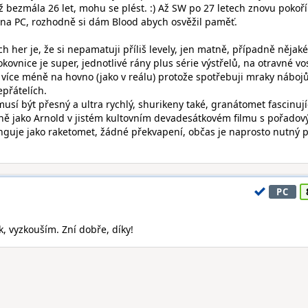
 bezmála 26 let, mohu se plést. :) Až SW po 27 letech znovu pokoř
 na PC, rozhodně si dám Blood abych osvěžil paměť.
h her je, že si nepamatuji příliš levely, jen matně, případně nějaké
ovnice je super, jednotlivé rány plus série výstřelů, na otravné vo
 více méně na hovno (jako v reálu) protože spotřebuji mraky nábojů
přátelích.
musí být přesný a ultra rychlý, shurikeny také, granátomet fascinují
ně jako Arnold v jistém kultovním devadesátkovém filmu s pořado
unguje jako raketomet, žádné překvapení, občas je naprosto nutný 
PC
ok, vyzkouším. Zní dobře, díky!