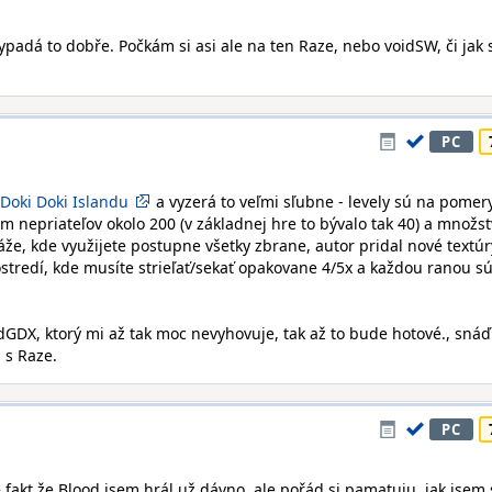
vypadá to dobře. Počkám si asi ale na ten Raze, nebo voidSW, či jak 
PC
Doki Doki Islandu
a vyzerá to veľmi sľubne - levely sú na pomer
 nepriateľov okolo 200 (v základnej hre to bývalo tak 40) a množs
áže, kde využijete postupne všetky zbrane, autor pridal nové textúr
ostredí, kde musíte strieľať/sekať opakovane 4/5x a každou ranou sú
ldGDX, ktorý mi až tak moc nevyhovuje, tak až to bude hotové., snáď
 s Raze.
PC
Je fakt že Blood jsem hrál už dávno, ale pořád si pamatuju, jak jsem