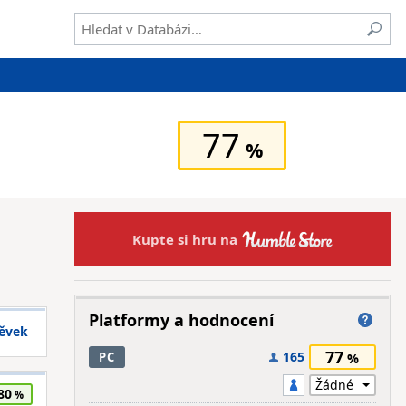
77
Kupte si hru na
Platformy a hodnocení
pěvek
77
165
PC
80