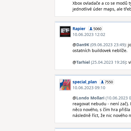
Xbox ovladače a co se modů tý
jednotlivé úder maps, ale tře
Rapier
5060
10.06.2023 12:02
@
Dan9K
(09.06.2023 23:49)
: 
ostatních buildovek neblíže.
@
Tarhiel
(25.04.2023 19:26)
: 
special_plan
7550
10.06.2023 09:10
@
Londo Mollari
(10.06.2023 0
reagovat nebudu - není zač). 
něco nového, s čím hra přišla (
následně říct, že nic nového n