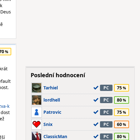
ak
í Deus
tě
70
krát
Poslední hodnocení
fault
nost.
Tarhiel
75
PC
lordhell
80
PC
zva-k
Patrovic
75
 dost
PC
než
Snix
60
PC
ClassicMan
80
PC
žší