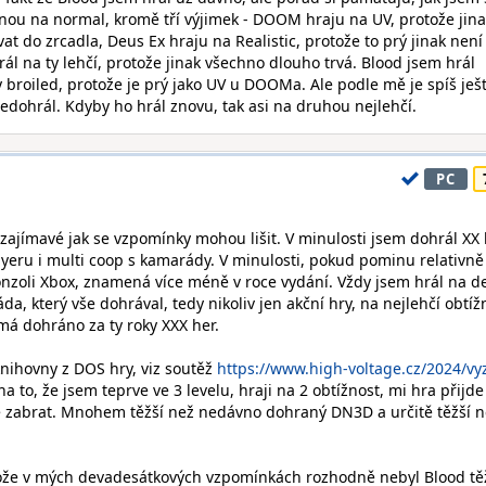
nou na normal, kromě tří výjimek - DOOM hraju na UV, protože jin
t do zrcadla, Deus Ex hraju na Realistic, protože to prý jinak nen
ál na ty lehčí, protože jinak všechno dlouho trvá. Blood jsem hrál
ly broiled, protože je prý jako UV u DOOMa. Ale podle mě je spíš ješ
nedohrál. Kdyby ho hrál znovu, tak asi na druhou nejlehčí.
PC
 zajímavé jak se vzpomínky mohou lišit. V minulosti jsem dohrál XX 
ayeru i multi coop s kamarády. V minulosti, pokud pominu relativně
oli Xbox, znamená více méně v roce vydání. Vždy jsem hrál na de
da, který vše dohrával, tedy nikoliv jen akční hry, na nejlehčí obtíž
 má dohráno za ty roky XXX her.
knihovny z DOS hry, viz soutěž
https://www.high-voltage.cz/2024/vy
na to, že jsem teprve ve 3 levelu, hraji na 2 obtížnost, mi hra přijde
ně zabrat. Mnohem těžší než nedávno dohraný DN3D a určitě těžší 
tože v mých devadesátkových vzpomínkách rozhodně nebyl Blood tě