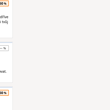
60
dříve
i tvůj
--
vat.
60