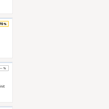
70
--
nit