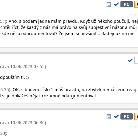
PC
51)
: Ano, s bodem jedna mám pravdu. Když už někoho poučuji, nej
 chtěl říct, že každý z nás má právo na svůj subjektivní názor a můj 
někde něco odargumentoval? Že jsem si nevšiml... Raději už na mě
rava 10.06.2023 07:55)
dpouštím ti. :)
6:35)
: OK, s bodem číslo 1 máš pravdu, na zbytek nemá cenu reago
d si je dokážeš nějak rozumně odargumentovat.
PC
rava 10.06.2023 06:36)
30)
: