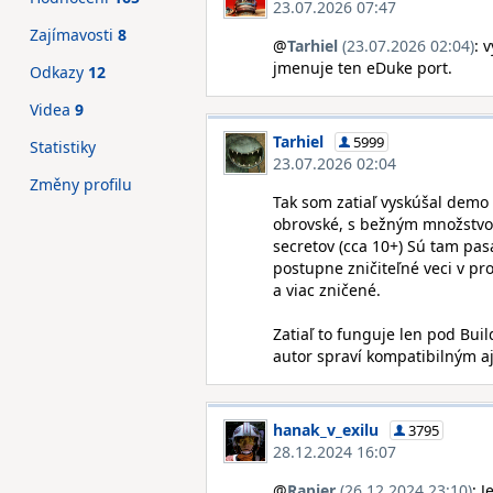
23.07.2026 07:47
Zajímavosti
8
@
Tarhiel
(23.07.2026 02:04)
: 
jmenuje ten eDuke port.
Odkazy
12
Videa
9
Tarhiel
5999
Statistiky
23.07.2026 02:04
Změny profilu
Tak som zatiaľ vyskúšal demo
obrovské, s bežným množstvom
secretov (cca 10+) Sú tam pas
postupne zničiteľné veci v pr
a viac zničené.
Zatiaľ to funguje len pod Bui
autor spraví kompatibilným aj
hanak_v_exilu
3795
28.12.2024 16:07
@
Rapier
(26.12.2024 23:10)
: 