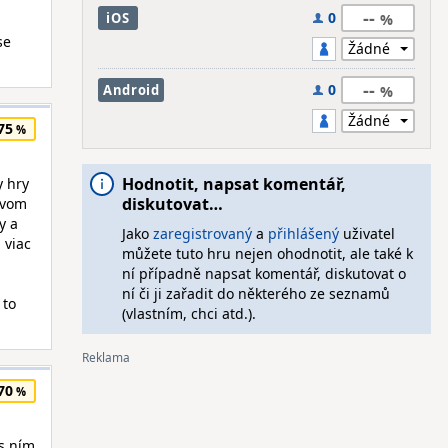
--
0
iOS
se
--
0
Android
75
Hodnotit, napsat komentář,
y hry
diskutovat…
tvom
y a
Jako
zaregistrovaný
a
přihlášený
uživatel
 viac
můžete tuto hru nejen ohodnotit, ale také k
ní případně napsat komentář, diskutovat o
ní či ji zařadit do některého ze seznamů
 to
(vlastním, chci atd.).
70
 s ním