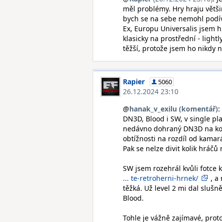
měl problémy. Hry hraju větši
bych se na sebe nemohl podíva
Ex, Europu Universalis jsem hr
klasicky na prostřední - light
těžší, protože jsem ho nikdy 
Rapier
5060
26.12.2024 23:10
@
hanak_v_exilu (komentář)
:
DN3D, Blood i SW, v single pl
nedávno dohraný DN3D na konz
obtížnosti na rozdíl od kamará
Pak se nelze divit kolik hráčů
SW jsem rozehrál kvůli fotce 
... te-retroherni-hrnek/
, a 
těžká. Už level 2 mi dal sluš
Blood.
Tohle je vážně zajímavé, pro