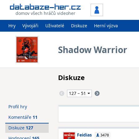
domov všech hráčů videoher
Hry
Vývojáři
Uživatelé
Diskuze
Herní výzva
Shadow Warrior
Diskuze
Profil hry
Komentáře
11
Diskuze
127
Feidias
3478
Hodnocení
165