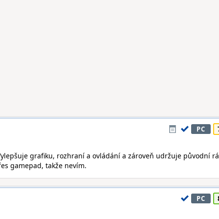
PC
Vylepšuje grafiku, rozhraní a ovládání a zároveň udržuje původní r
přes gamepad, takže nevím.
PC