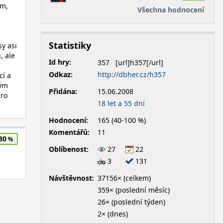
ím,
Všechna hodnocení
Statistiky
sy asi
, ale
Id hry:
357
Odkaz:
http://dbher.cz/h357
cí a
vým
Přidána:
15.06.2008
pro
18 let a 55 dní
Hodnocení:
165 (40-100 %)
Komentářů:
11
80
Oblíbenost:
27
22
3
131
Návštěvnost:
37156× (celkem)
359× (poslední měsíc)
26× (poslední týden)
2× (dnes)