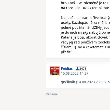
hrou než SW. Nicméně je to už
na rozdíl od DN3D tentokráte
Nejlepší na hraní dříve hranýc
úseky. Každopádně za mě: brok
jediné použitelné. UZINy jsou
je do nich mraky nábojů po ne
Katana je boží, akorát člověk 
vždy jej rád používám (podob
číslem II), no a raketomet? F
přežití.
Feidias
3478
15.08.2023 14:27
@
Všivák
(14.08.2023 23:39)
: 