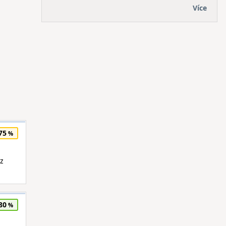
Více
75
áz
80