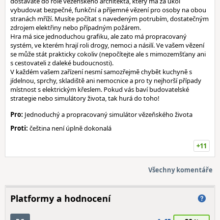
dostáváte do role vězeňského architekta, který má za úkol
vybudovat bezpečné, funkční a příjemné vězení pro osoby na obou
stranách mříží. Musíte počítat s navedeným potrubím, dostatečným
zdrojem elektřiny nebo případným požárem.
Hra má sice jednoduchou grafiku, ale zato má propracovaný
systém, ve kterém hrají roli drogy, nemoci a násilí. Ve vašem vězení
se může stát prakticky cokoliv (nepočítejte ale s mimozemšťany ani
s cestovateli z daleké budoucnosti).
V každém vašem zařízení nesmí samozřejmě chybět kuchyně s
jídelnou, sprchy, skladiště ani nemocnice a pro ty nejhorší případy
místnost s elektrickým křeslem. Pokud vás baví budovatelské
strategie nebo simulátory života, tak hurá do toho!
Pro:
Jednoduchý a propracovaný simulátor vězeňského života
Proti:
čeština není úplně dokonalá
+11
Všechny komentáře
Platformy a hodnocení