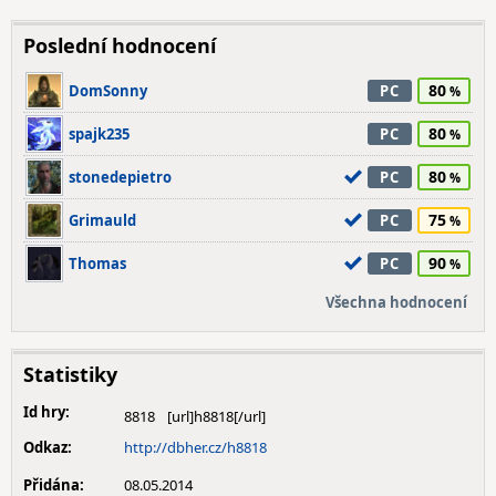
Poslední hodnocení
80
DomSonny
PC
80
spajk235
PC
80
stonedepietro
PC
75
Grimauld
PC
90
Thomas
PC
Všechna hodnocení
Statistiky
Id hry:
8818
Odkaz:
http://dbher.cz/h8818
Přidána:
08.05.2014