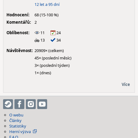
12 let a 95 dní
Hodnocení:
68 (15-100 %)
Komentářů:
2
Oblíbenost:
11
24
13
34
Návštěvnost:
20909× (celkem)
45× (poslední měsíc)
3× (poslední týden)
1× (dnes)
Více
O webu
Články
Statistiky
Herní výzva
F.A.Q.