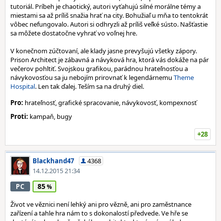
tutoriál. Príbeh je chaotický, autori vyťahujú silné morálne témy a
miestami sa až príliš snažia hrať na city. Bohužiaľ u mňa to tentokrát
vôbec nefungovalo. Autori si odhryzli až príliš veľké sústo. Našťastie
sa môžete dostatočne vyhrať vo voľnej hre.
V konečnom zúčtovaní, ale klady jasne prevyšujú všetky zápory.
Prison Architect je zábavná a návyková hra, ktorá vás dokáže na pár
večerov pohltiť. Svojskou grafikou, parádnou hrateľnosťou a
návykovosťou sa ju nebojím prirovnať k legendárnemu
Theme
Hospital
. Len tak ďalej. Teším sa na druhý diel.
Pro:
hrateľnosť, grafické spracovanie, návykovosť, kompexnosť
Proti:
kampaň, bugy
+28
Blackhand47
4368
14.12.2015 21:34
85
PC
Život ve věznici není lehký ani pro vězně, ani pro zaměstnance
zařízení a tahle hra nám to s dokonalostí předvede. Ve hře se