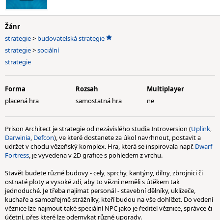
Žánr
strategie
>
budovatelská strategie
strategie
>
sociální
strategie
Forma
Rozsah
Multiplayer
placená hra
samostatná hra
ne
Prison Architect je strategie od nezávislého studia Introversion (
Uplink
,
Darwinia
,
Defcon
), ve které dostanete za úkol navrhnout, postavit a
udržet v chodu vězeňský komplex. Hra, která se inspirovala např.
Dwarf
Fortress
, je vyvedena v 2D grafice s pohledem z vrchu.
Stavět budete různé budovy - cely, sprchy, kantýny, dílny, zbrojnici či
ostnaté ploty a vysoké zdi, aby to vězni neměli s útěkem tak
jednoduché. Je třeba najímat personál - stavební dělníky, uklízeče,
kuchaře a samozřejmě strážníky, kteří budou na vše dohlížet. Do vedení
věznice lze najmout také speciální NPC jako je ředitel věznice, správce či
účetní, přes které lze odemykat různé upgrady.