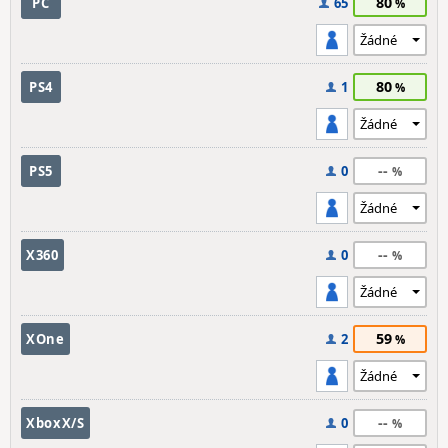
80
PC
65
80
PS4
1
--
PS5
0
--
X360
0
59
XOne
2
--
XboxX/S
0