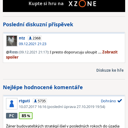
Kupte
si hru na
Poslední diskuzní příspěvek
ntz
2368
09.12.2021 21:23
@
Ross
(09.12.2021 21:17)
: I presto doporucuju uloupit ....
Diskuze ke hře
Nejlépe hodnocené komentáře
rtguti
5735
Dohráno
10.07.2017 16:16
(poslední úprava 27.10.2019 19:54)
85
PC
Žáner budovateľských stratégií išiel v posledných rokoch do úzadia