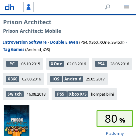
Prison Architect
Prison Architect: Mobile
Introversion Software
•
Double Eleven
(PS4, X360, XOne, Switch)
•
Tag Games
(Android, iOS)
PC
06.10.2015
XOne
02.03.2016
PS4
28.06.2016
X360
02.08.2016
iOS
Android
25.05.2017
Switch
16.08.2018
PS5
XboxX/S
kompatibilní
80
Platformy