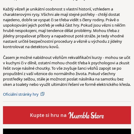
Každý vězeň je unikátní osobnost s vlastní historií, vzhledem a
charakterovými rysy. Všichni ale mají stejné potřeby - chtějí dostat
najedeno, dobře se vyspat či se třeba vidět s členy rodiny. Právě o
uspokojování jejich potřeb je velká část hry. Pokud jsou vězni s něčím
hrubě nespokojeni, mají tendence dělat problémy. Mohou třeba z
jídelny propašovat příbory a napadnout poté stráže. Je tedy vhodné
nastavit určité bezpečnostní procedury a vězně u východu z jídelny
kontrolovat na detektoru kovů.
Časem je možné nabídnout vězňům rekvalifikační kurzy - mohou se učit
v kuchyni či v dílně, ostatní mohou chodit třeba k psychologovi a zkusit
řešit svoje násilné choutky. To vše zvyšuje šanci vězňů zapojit se po
propuštění z vaší věznice do normálního života. Pokud všechny
prostředky selžou, stále je možnost poslat násilníka na samotku bez
oken a toalety nebo využít ultimátní řešení ve formě elektrického křesla.
Oficiální stránky hry
Kupte
si hru na