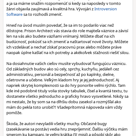
a ja sa márne snažím rozpomenúť si kedy sa naposledy v tomto
žánri objavila zaujímavá a kvalitná hra. Vývojári z
Introversion
Software
sa to rozhodli zmeniť.
Hneď na úvod musím povedať, že sa im to podarilo viac než
dôstojne. Prison Architect vás stavia do role majiteľa väznice a závisí
len na vás ako budete väzňami vnímaný. Môžete dbať na ich
budúcnosť, pokúsiť sa ich zmeniť a naštartovať nové životy. Môžete
ich vzdelávať a nechať získať pracovnú prax alebo môžete práve
naopak úplne kašlať na ich potreby a akékoľvek sťažnosti riešiť silou.
Na dosiahnutie vašich cieľov musíte vybudovať fungujúcu väznicu.
Od základných budov ako sú cely, sprchy, kuchyňu, jedáleň cez
administratívu, personál a bezpečnosť až po kaplnky, dielne,
ošetrovne a učebne. Veľkým kladom hry je jej jednoduchosť. Aj
napriek skrytej komplexnosti sa do hry ponoríte veľmi rýchlo. Tam
kde iné podobné tituly volia stovky tabuliek, čísel a kvantá textu, tu
dostanete všetko jednoducho a graficky hravo vysvetlené. Nikdy sa
mi nestalo, že by som sa na dlhšiu dobu zasekol a rozmýšľal ako
mám do pekla toto urobiť?! Všadeprítomná nápoveda vám vždy
pomôže.
Škoda, že autori nevyladili všetky muchy. Občasné bugy
(zasekávanie sa postáv) vedia hru znepríjemniť. Ďalšiu výčitku mám
smerom ku kampani. Je veľmi krátka (5! misií) a pôsobí skôr ako