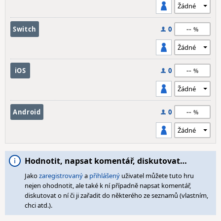
--
Switch
0
--
iOS
0
--
Android
0
Hodnotit, napsat komentář, diskutovat…
Jako
zaregistrovaný
a
přihlášený
uživatel můžete tuto hru
nejen ohodnotit, ale také k ní případně napsat komentář,
diskutovat o ní či ji zařadit do některého ze seznamů (vlastním,
chci atd.).