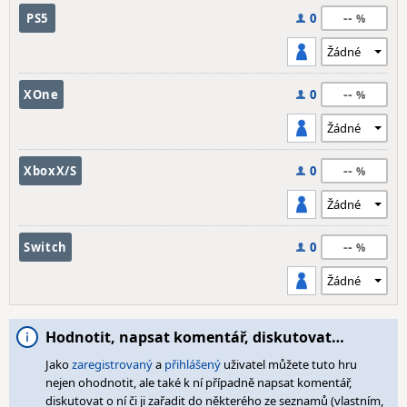
--
PS5
0
--
XOne
0
--
XboxX/S
0
--
Switch
0
Hodnotit, napsat komentář, diskutovat…
Jako
zaregistrovaný
a
přihlášený
uživatel můžete tuto hru
nejen ohodnotit, ale také k ní případně napsat komentář,
diskutovat o ní či ji zařadit do některého ze seznamů (vlastním,