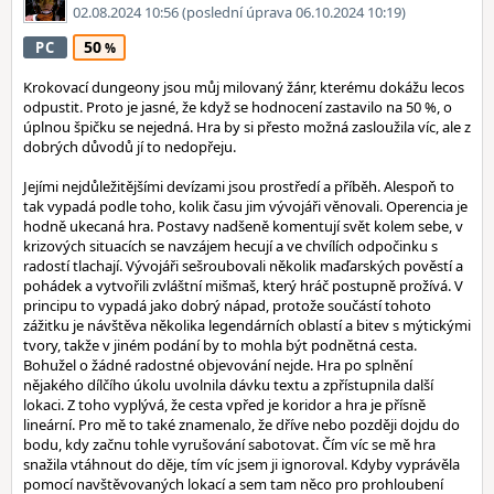
02.08.2024 10:56
(poslední úprava 06.10.2024 10:19)
50
PC
Krokovací dungeony jsou můj milovaný žánr, kterému dokážu lecos
odpustit. Proto je jasné, že když se hodnocení zastavilo na 50 %, o
úplnou špičku se nejedná. Hra by si přesto možná zasloužila víc, ale z
dobrých důvodů jí to nedopřeju.
Jejími nejdůležitějšími devízami jsou prostředí a příběh. Alespoň to
tak vypadá podle toho, kolik času jim vývojáři věnovali. Operencia je
hodně ukecaná hra. Postavy nadšeně komentují svět kolem sebe, v
krizových situacích se navzájem hecují a ve chvílích odpočinku s
radostí tlachají. Vývojáři sešroubovali několik maďarských pověstí a
pohádek a vytvořili zvláštní mišmaš, který hráč postupně prožívá. V
principu to vypadá jako dobrý nápad, protože součástí tohoto
zážitku je návštěva několika legendárních oblastí a bitev s mýtickými
tvory, takže v jiném podání by to mohla být podnětná cesta.
Bohužel o žádné radostné objevování nejde. Hra po splnění
nějakého dílčího úkolu uvolnila dávku textu a zpřístupnila další
lokaci. Z toho vyplývá, že cesta vpřed je koridor a hra je přísně
lineární. Pro mě to také znamenalo, že dříve nebo později dojdu do
bodu, kdy začnu tohle vyrušování sabotovat. Čím víc se mě hra
snažila vtáhnout do děje, tím víc jsem ji ignoroval. Kdyby vyprávěla
pomocí navštěvovaných lokací a sem tam něco pro prohloubení