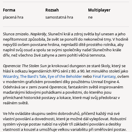
Forma
Rozsah
Multiplayer
placená hra
samostatná hra
ne
Slunce zmizelo.
Napkirály
, Sluneční král a zdroj světla byl unesen a jeho
nepřítomnost způsobila, že svět se ponořil do nekonečné tmy. V hodině
nejvyšší ovšem povstane hrdina, nejmladší dítě prostého rolníka, aby
naplnil svůj osud a spolu se svými společníky našel Slunečního krále
dřív, než všechno živé zahyne a zemi pohltí věčná temnota.
Operencia: The Stolen Sun
je krokovací dungeon ze staré školy, který se
hlásí k odkazu legendárních RPG sérií z 80. a 90. let minulého století jako
Wizardry
,
The Bard's Tale
,
Eye of the Beholder
nebo
Final Fantasy
, ovšem
v moderním grafickém provedení díky použitému Unreal Engine 4.
Odehrává se v zemi zvané
Operencia
, fantaskním světě inspirovaném
maďarskými lidovými pohádkami a pověstmi, do kterého jsou
přimíchané historické postavy a lokace, které mají svůj předobraz v
reálném světě.
Ve hře ovládáte skupinu sedmi dobrodruhů, přičemž každý má své
vlastní povolání a dovednosti, které je možné dál vylepšovat. Robustní
systém vývoje postav nabízí na výběr tři základní povoláni a desítky
vlastností a kouzel a umožňuje velkou variabilitu při směřování postav.