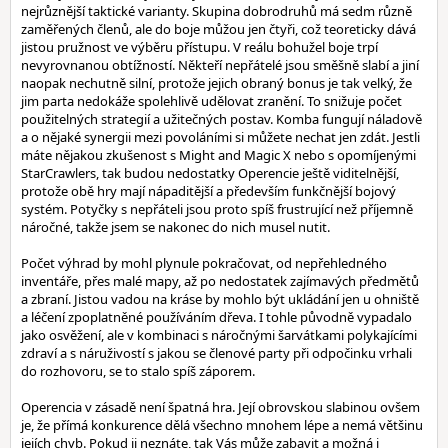
nejrůznější taktické varianty. Skupina dobrodruhů má sedm různě
zaměřených členů, ale do boje můžou jen čtyři, což teoreticky dává
jistou pružnost ve výběru přístupu. V reálu bohužel boje trpí
nevyrovnanou obtížností. Někteří nepřátelé jsou směšně slabí a jiní
naopak nechutně silní, protože jejich obraný bonus je tak velký, že
jim parta nedokáže spolehlivě udělovat zranění. To snižuje počet
použitelných strategií a užitečných postav. Komba fungují náladově
a o nějaké synergii mezi povoláními si můžete nechat jen zdát. Jestli
máte nějakou zkušenost s Might and Magic X nebo s opomíjenými
StarCrawlers, tak budou nedostatky Operencie ještě viditelnější,
protože obě hry mají nápaditější a především funkčnější bojový
systém. Potyčky s nepřáteli jsou proto spíš frustrující než příjemně
náročné, takže jsem se nakonec do nich musel nutit.
Počet výhrad by mohl plynule pokračovat, od nepřehledného
inventáře, přes malé mapy, až po nedostatek zajímavých předmětů
a zbraní. Jistou vadou na kráse by mohlo být ukládání jen u ohniště
a léčení zpoplatněné používáním dřeva. I tohle původně vypadalo
jako osvěžení, ale v kombinaci s náročnými šarvátkami polykajícími
zdraví a s náruživostí s jakou se členové party při odpočinku vrhali
do rozhovoru, se to stalo spíš záporem.
Operencia v zásadě není špatná hra. Její obrovskou slabinou ovšem
je, že přímá konkurence dělá všechno mnohem lépe a nemá většinu
jejích chyb. Pokud ji neznáte, tak Vás může zabavit a možná i