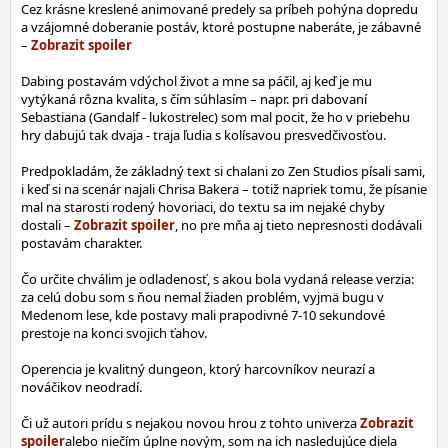
Cez krásne kreslené animované predely sa príbeh pohýna dopredu
a vzájomné doberanie postáv, ktoré postupne naberáte, je zábavné
–
Dabing postavám vdýchol život a mne sa páčil, aj keď je mu
vytýkaná rôzna kvalita, s čím súhlasím – napr. pri dabovaní
Sebastiana (Gandalf - lukostrelec) som mal pocit, že ho v priebehu
hry dabujú tak dvaja - traja ľudia s kolísavou presvedčivosťou.
Predpokladám, že základný text si chalani zo Zen Studios písali sami,
i keď si na scenár najali Chrisa Bakera – totiž napriek tomu, že písanie
mal na starosti rodený hovoriaci, do textu sa im nejaké chyby
dostali –
, no pre mňa aj tieto nepresnosti dodávali
postavám charakter.
Čo určite chválim je odladenosť, s akou bola vydaná release verzia:
za celú dobu som s ňou nemal žiaden problém, vyjmä bugu v
Medenom lese, kde postavy mali prapodivné 7-10 sekundové
prestoje na konci svojich ťahov.
Operencia je kvalitný dungeon, ktorý harcovníkov neurazí a
nováčikov neodradí.
Či už autori prídu s nejakou novou hrou z tohto univerza
alebo niečím úplne novým, som na ich nasledujúce diela