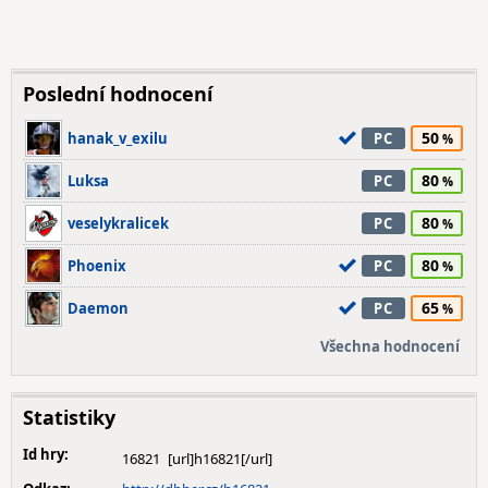
Poslední hodnocení
50
hanak_v_exilu
PC
80
Luksa
PC
80
veselykralicek
PC
80
Phoenix
PC
65
Daemon
PC
Všechna hodnocení
Statistiky
Id hry:
16821