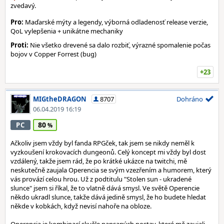
zvedavý.
Pro:
Maďarské mýty a legendy, výborná odladenosť release verzie,
QoL vylepšenia + unikátne mechaniky
Proti:
Nie všetko drevené sa dalo rozbiť, výrazné spomalenie počas
bojov v Copper Forrest (bug)
+23
MIGtheDRAGON
8707
Dohráno
06.04.2019 16:19
80
PC
Ačkoliv jsem vždy byl fanda RPGček, tak jsem se nikdy neměl k
vyzkoušení krokovacích dungeonů. Celý koncept mi vždy byl dost
vzdálený, takže jsem rád, že po krátké ukázce na twitchi, mě
neskutečně zaujala Operencia se svým vzezřením a humorem, který
vás provází celou hrou. Už z podtitulu "Stolen sun - ukradené
slunce" jsem si říkal, že to vlatně dává smysl. Ve světě Operencie
někdo ukradl slunce, takže dává jedině smysl, že ho budete hledat
někde v kobkách, když nevisí nahoře na obloze.