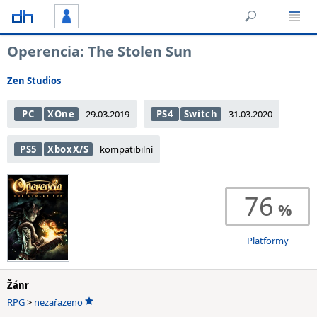
Operencia: The Stolen Sun
Zen Studios
PC
XOne
29.03.2019
PS4
Switch
31.03.2020
PS5
XboxX/S
kompatibilní
76
Platformy
Žánr
RPG
>
nezařazeno