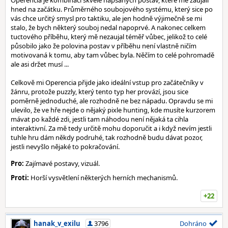
Operencia je kombinací skvěle napsaných postav, které mě zaujali
hned na začátku. Průměrného soubojového systému, který sice po
vás chce určitý smysl pro taktiku, ale jen hodně výjimečně se mi
stalo, že bych některý souboj nedal napoprvé. A nakonec celkem
tuctového příběhu, který mě nezaujal téměř vůbec, jelikož to celé
působilo jako že polovina postav v příběhu není vlastně ničím
motivovaná k tomu, aby tam vůbec byla. Něčím to celé pohromadě
ale asi držet musí ...
Celkově mi Operencia přijde jako ideální vstup pro začátečníky v
žánru, protože puzzly, který tento typ her provází, jsou sice
poměrně jednoduché, ale rozhodně ne bez nápadu. Opravdu se mi
ulevilo, že ve hře nejde o nějaký pixle hunting, kde musíte kurzorem
mávat po každé zdi, jestli tam náhodou není nějaká ta cihla
interaktivní. Za mě tedy určitě mohu doporučit a i když nevím jestli
tuhle hru dám někdy podruhé, tak rozhodně budu dávat pozor,
jestli nevyšlo nějaké to pokračování.
Pro:
Zajímavé postavy, vizuál.
Proti:
Horší vysvětlení některých herních mechanismů.
+22
hanak_v_exilu
3796
Dohráno