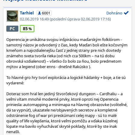
Tarhiel
6001
Dohráno
02.06.2019 16:49
(poslední úprava 02.06.2019 17:16)
85
PC
Operencia je unikátna svojou inšpiráciou maďarským folklórom -
samotný názov je odvodený z čias, kedy Maďari boli ešte kočovným
kmeňom a najvzdialenejšiu časť z jednej strany pre nich dovtedy
známeho sveta tvorila rieka (od nich cca 500km – na tú dobu
obrovská vzdialenosť) – všetko čo bolo za ňou, bolo predmetom
mýtov a legiend (ober enns - dnešné Rakúsko ).
To hlavné gro hry tvorí explorácia a logické hádanky + boje, a tie sú
vydarené:
Doteraz som hral len jediný štvorčekový dungeon – Cardhaliu – a
veľmi vítam mnohé moderné prvky, ktoré oproti nej Operencia
priniesla: automapping a minimapa na hlavnej obrazovke (voliteľné,
dá sa vypnúť), ukazatele ne/objavených secretov a kompletné
odstránenie fog of war pri preskúmaní celej mapy - sú to malé
quality of life vylepšenia, ktoré veľmi pomôžu a vďaka kúzelnej
lopate ma bavilo vyňuchávať skryté poklady, ktoré by ste inak
nenašli.