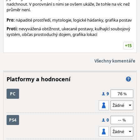
nadchnout. V porovnání s nimi se ovšem ukáže, že tohle na víc než
průměr není.
Pro:
nápadité prostředí, mytologie, logické hádanky, grafika postav
Proti:
nevyvážená obtížnost, ukecané postavy, kulhající soubojový
systém, občas prostoduchý dojem, grafika lokací
+15
Všechny komentáře
Platformy a hodnocení
76
PC
9
--
PS4
0