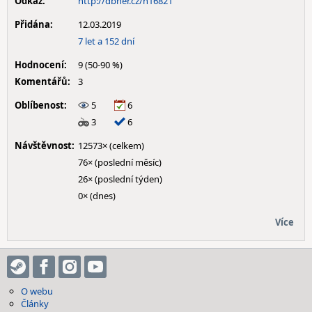
Odkaz:
http://dbher.cz/h16821
Přidána:
12.03.2019
7 let a 152 dní
Hodnocení:
9 (50-90 %)
Komentářů:
3
Oblíbenost:
5
6
3
6
Návštěvnost:
12573× (celkem)
76× (poslední měsíc)
26× (poslední týden)
0× (dnes)
Více
O webu
Články