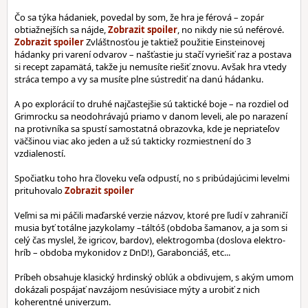
Čo sa týka hádaniek, povedal by som, že hra je férová – zopár
obtiažnejších sa nájde,
, no nikdy nie sú neférové.
Zvláštnosťou je taktiež použitie Einsteinovej
hádanky pri varení odvarov – našťastie ju stačí vyriešiť raz a postava
si recept zapamätá, takže ju nemusíte riešiť znovu. Avšak hra vtedy
stráca tempo a vy sa musíte plne sústrediť na danú hádanku.
A po explorácií to druhé najčastejšie sú taktické boje – na rozdiel od
Grimrocku sa neodohrávajú priamo v danom leveli, ale po narazení
na protivníka sa spustí samostatná obrazovka, kde je nepriateľov
väčšinou viac ako jeden a už sú takticky rozmiestnení do 3
vzdialeností.
Spočiatku toho hra človeku veľa odpustí, no s pribúdajúcimi levelmi
prituhovalo
Veľmi sa mi páčili maďarské verzie názvov, ktoré pre ľudí v zahraničí
musia byť totálne jazykolamy –táltóš (obdoba šamanov, a ja som si
celý čas myslel, že igricov, bardov), elektrogomba (doslova elektro-
hríb – obdoba mykonidov z DnD!), Garabonciáš, etc...
Príbeh obsahuje klasický hrdinský oblúk a obdivujem, s akým umom
dokázali pospájať navzájom nesúvisiace mýty a urobiť z nich
koherentné univerzum.