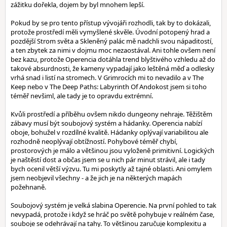
zážitku dořekla, dojem by byl mnohem lepší.
Pokud by se pro tento přístup vývojáři rozhodli, tak by to dokázali,
protože prostředí měli vymyšlené skvěle. Úvodní potopený hrad a
pozdější Strom světa a Skleněný palác mě nadchli svou nápaditostí,
a ten zbytek za nimi v dojmu moc nezaostával. Ani tohle ovšem není
bez kazu, protože Operencia dotáhla trend blyštivého vzhledu až do
takové absurdnosti, že kameny vypadají jako leštěná měď a odlesky
vrhá snad i listí na stromech. V Grimrocích mi to nevadilo a v The
Keep nebo v The Deep Paths: Labyrinth Of Andokost jsem si toho
téměř nevšiml, ale tady je to opravdu extrémní.
Kvůli prostředí a příběhu ovšem nikdo dungeony nehraje. Těžištěm
zábavy musí být soubojový systém a hádanky. Operencia nabízí
oboje, bohužel v rozdílné kvalitě. Hádanky oplývají variabilitou ale
rozhodně neoplývají obtížností. Pohybové téměř chybí,
prostorových je málo a většinou jsou vyloženě primitivní. Logických
je naštěstí dost a občas jsem se u nich pár minut strávil, ale i tady
bych ocenil větší výzvu. Tu mi poskytly až tajné oblasti. Ani omylem
jsem neobjevil všechny - a že jich je na některých mapách
požehnaně.
Soubojový systém je velká slabina Operencie. Na první pohled to tak
nevypadá, protože i když se hráč po světě pohybuje v reálném čase,
souboje se odehrávají na tahy. To většinou zaručuje komplexitu a