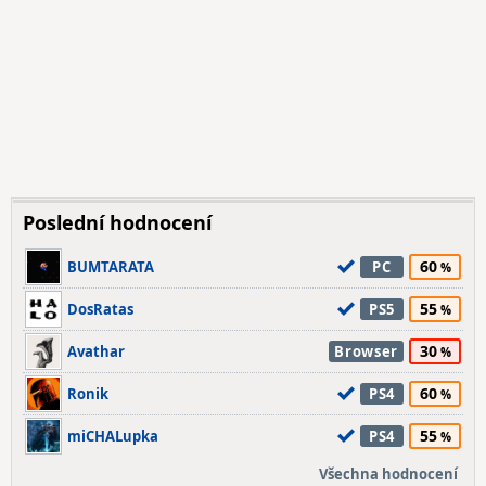
Poslední hodnocení
60
BUMTARATA
PC
55
DosRatas
PS5
30
Avathar
Browser
60
Ronik
PS4
55
miCHALupka
PS4
Všechna hodnocení