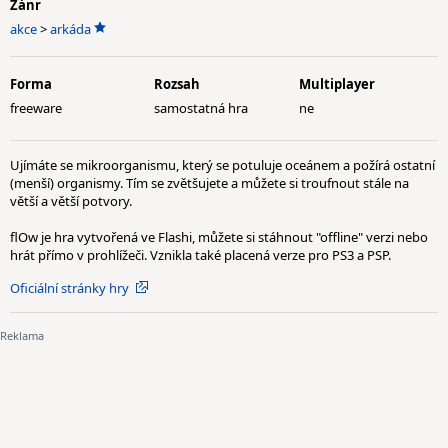
Žánr
akce
>
arkáda
Forma
Rozsah
Multiplayer
freeware
samostatná hra
ne
Ujímáte se mikroorganismu, který se potuluje oceánem a požírá ostatní
(menší) organismy. Tím se zvětšujete a můžete si troufnout stále na
větší a větší potvory.
flOw je hra vytvořená ve Flashi, můžete si stáhnout "offline" verzi nebo
hrát přímo v prohlížeči. Vznikla také placená verze pro PS3 a PSP.
Oficiální stránky hry