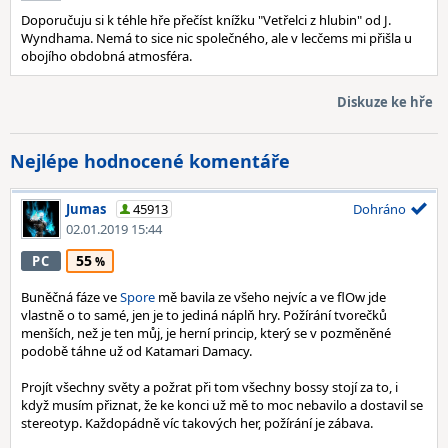
Doporučuju si k téhle hře přečíst knížku "Vetřelci z hlubin" od J.
Wyndhama. Nemá to sice nic společného, ale v lecčems mi přišla u
obojího obdobná atmosféra.
Diskuze ke hře
Nejlépe hodnocené komentáře
Jumas
45913
Dohráno
02.01.2019 15:44
55
PC
Buněčná fáze ve
Spore
mě bavila ze všeho nejvíc a ve flOw jde
vlastně o to samé, jen je to jediná náplň hry. Požírání tvorečků
menších, než je ten můj, je herní princip, který se v pozměněné
podobě táhne už od Katamari Damacy.
Projít všechny světy a požrat při tom všechny bossy stojí za to, i
když musím přiznat, že ke konci už mě to moc nebavilo a dostavil se
stereotyp. Každopádně víc takových her, požírání je zábava.