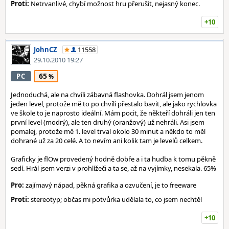
Proti:
Netrvanlivé, chybí možnost hru přerušit, nejasný konec.
+10
JohnCZ
11558
29.10.2010 19:27
65
PC
Jednoduchá, ale na chvíli zábavná flashovka. Dohrál jsem jenom
jeden level, protože mě to po chvíli přestalo bavit, ale jako rychlovka
ve škole to je naprosto ideální. Mám pocit, že někteří dohráli jen ten
první level (modrý), ale ten druhý (oranžový) už nehráli. Asi jsem
pomalej, protože mě 1. level trval okolo 30 minut a někdo to měl
dohrané už za 20 celé. A to nevím ani kolik tam je levelů celkem.
Graficky je flOw provedený hodně dobře a i ta hudba k tomu pěkně
sedí. Hrál jsem verzi v prohlížeči a ta se, až na vyjímky, nesekala. 65%
Pro:
zajímavý nápad, pěkná grafika a ozvučení, je to freeware
Proti:
stereotyp; občas mi potvůrka udělala to, co jsem nechtěl
+10