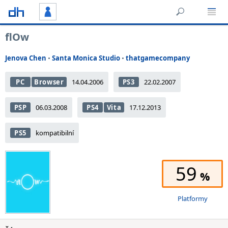
flOw
Jenova Chen
•
Santa Monica Studio
•
thatgamecompany
PC
Browser
14.04.2006
PS3
22.02.2007
PSP
06.03.2008
PS4
Vita
17.12.2013
PS5
kompatibilní
59
Platformy