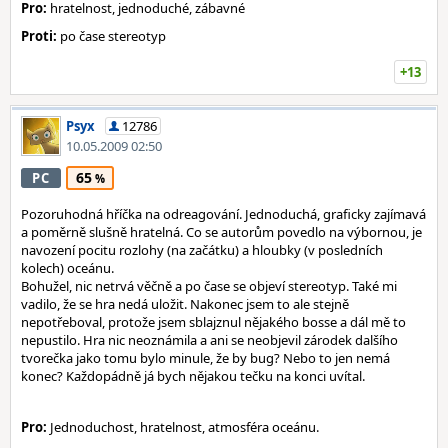
Pro:
hratelnost, jednoduché, zábavné
Proti:
po čase stereotyp
+13
Psyx
12786
10.05.2009 02:50
65
PC
Pozoruhodná hříčka na odreagování. Jednoduchá, graficky zajímavá
a poměrně slušně hratelná. Co se autorům povedlo na výbornou, je
navození pocitu rozlohy (na začátku) a hloubky (v posledních
kolech) oceánu.
Bohužel, nic netrvá věčně a po čase se objeví stereotyp. Také mi
vadilo, že se hra nedá uložit. Nakonec jsem to ale stejně
nepotřeboval, protože jsem sblajznul nějakého bosse a dál mě to
nepustilo. Hra nic neoznámila a ani se neobjevil zárodek dalšího
tvorečka jako tomu bylo minule, že by bug? Nebo to jen nemá
konec? Každopádně já bych nějakou tečku na konci uvítal.
Pro:
Jednoduchost, hratelnost, atmosféra oceánu.