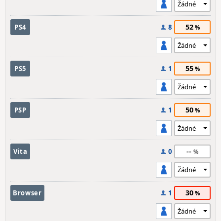
52
PS4
8
55
PS5
1
50
PSP
1
--
Vita
0
30
Browser
1