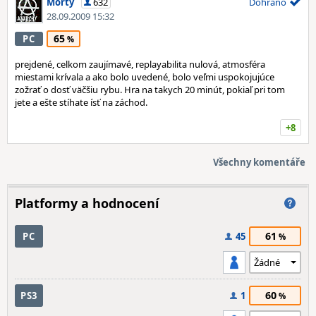
Morty
632
Dohráno
28.09.2009 15:32
65
PC
prejdené, celkom zaujímavé, replayabilita nulová, atmosféra
miestami krívala a ako bolo uvedené, bolo veľmi uspokojujúce
zožrať o dosť väčšiu rybu. Hra na takych 20 minút, pokiaľ pri tom
jete a ešte stíhate ísť na záchod.
+8
Všechny komentáře
Platformy a hodnocení
61
PC
45
60
PS3
1