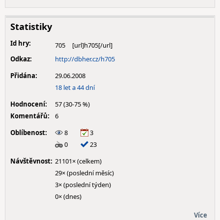
Statistiky
Id hry:
705
Odkaz:
http://dbher.cz/h705
Přidána:
29.06.2008
18 let a 44 dní
Hodnocení:
57 (30-75 %)
Komentářů:
6
Oblíbenost:
8
3
0
23
Návštěvnost:
21101× (celkem)
29× (poslední měsíc)
3× (poslední týden)
0× (dnes)
Více