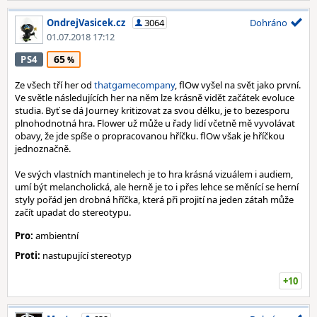
OndrejVasicek.cz
3064
Dohráno
01.07.2018 17:12
65
PS4
Ze všech tří her od
thatgamecompany
, flOw vyšel na svět jako první.
Ve světle následujících her na něm lze krásně vidět začátek evoluce
studia. Byť se dá Journey kritizovat za svou délku, je to bezesporu
plnohodnotná hra. Flower už může u řady lidí včetně mě vyvolávat
obavy, že jde spíše o propracovanou hříčku. flOw však je hříčkou
jednoznačně.
Ve svých vlastních mantinelech je to hra krásná vizuálem i audiem,
umí být melancholická, ale herně je to i přes lehce se měnící se herní
styly pořád jen drobná hříčka, která při projití na jeden zátah může
začít upadat do stereotypu.
Pro:
ambientní
Proti:
nastupující stereotyp
+10