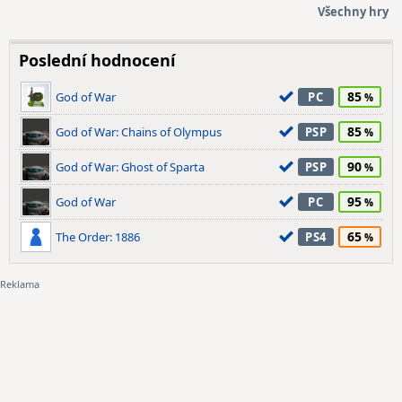
Všechny hry
Poslední hodnocení
85
God of War
PC
85
God of War: Chains of Olympus
PSP
90
God of War: Ghost of Sparta
PSP
95
God of War
PC
65
The Order: 1886
PS4