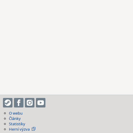
O webu
Články
Statistiky
Herní výzva