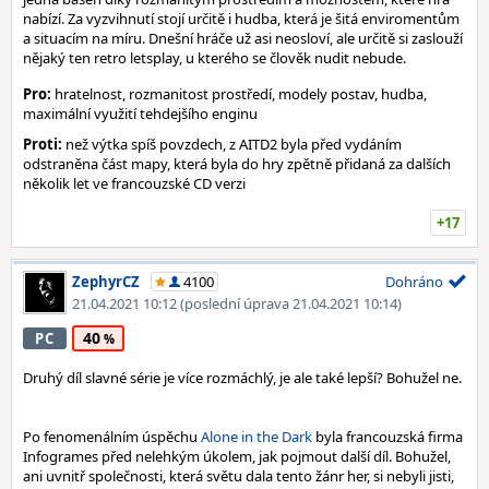
nabízí. Za vyzvihnutí stojí určitě i hudba, která je šitá enviromentům
a situacím na míru. Dnešní hráče už asi neosloví, ale určitě si zaslouží
nějaký ten retro letsplay, u kterého se člověk nudit nebude.
Pro:
hratelnost, rozmanitost prostředí, modely postav, hudba,
maximální využití tehdejšího enginu
Proti:
než výtka spíš povzdech, z AITD2 byla před vydáním
odstraněna část mapy, která byla do hry zpětně přidaná za dalších
několik let ve francouzské CD verzi
+17
ZephyrCZ
4100
Dohráno
21.04.2021 10:12
(poslední úprava 21.04.2021 10:14)
40
PC
Druhý díl slavné série je více rozmáchlý, je ale také lepší? Bohužel ne.
Po fenomenálním úspěchu
Alone in the Dark
byla francouzská firma
Infogrames před nelehkým úkolem, jak pojmout další díl. Bohužel,
ani uvnitř společnosti, která světu dala tento žánr her, si nebyli jisti,