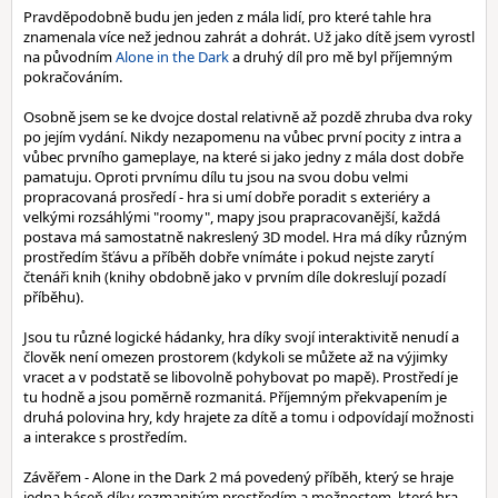
Pravděpodobně budu jen jeden z mála lidí, pro které tahle hra
znamenala více než jednou zahrát a dohrát. Už jako dítě jsem vyrostl
na původním
Alone in the Dark
a druhý díl pro mě byl příjemným
pokračováním.
Osobně jsem se ke dvojce dostal relativně až pozdě zhruba dva roky
po jejím vydání. Nikdy nezapomenu na vůbec první pocity z intra a
vůbec prvního gameplaye, na které si jako jedny z mála dost dobře
pamatuju. Oproti prvnímu dílu tu jsou na svou dobu velmi
propracovaná prosředí - hra si umí dobře poradit s exteriéry a
velkými rozsáhlými "roomy", mapy jsou prapracovanější, každá
postava má samostatně nakreslený 3D model. Hra má díky různým
prostředím šťávu a příběh dobře vnímáte i pokud nejste zarytí
čtenáři knih (knihy obdobně jako v prvním díle dokreslují pozadí
příběhu).
Jsou tu různé logické hádanky, hra díky svojí interaktivitě nenudí a
člověk není omezen prostorem (kdykoli se můžete až na výjimky
vracet a v podstatě se libovolně pohybovat po mapě). Prostředí je
tu hodně a jsou poměrně rozmanitá. Příjemným překvapením je
druhá polovina hry, kdy hrajete za dítě a tomu i odpovídají možnosti
a interakce s prostředím.
Závěřem - Alone in the Dark 2 má povedený příběh, který se hraje
jedna báseň díky rozmanitým prostředím a možnostem, které hra