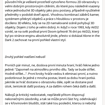
původní hře je veškeré prostředí vytvořeno formou 2D obrazovky s
velmi dobrým prostorovým cítěním, do které jsou následně vsazeny
velice jednoduché 3D objekty jako jsou postavy, případně využitelné
předměty v podobě dveří apod.. Vhodnou kombinací záběrů kamer,
systémem překrytí objektů a práce s hloubkou v prostoru je
docíleno 3D efektu, kdy se na 2D namalované scéně pohybují 3D
objekty. Dojem z toho je velmi dobrý. A i když v roce 1993, kdy AitD2
vznikl, se na svět podíval první Doom (přesně 76 dní po AitD2), který
byl po stránce enginu absolutně jinde, přesto si dokázal Alone in the
Dark 2 zachovat na první pohled vlastní styl.
Druhý pohled nadšení nebudí
Prvních pár minut, ne, doslova první minuta hraní, hráči řekne jedno
jediné: “Zapomeň na atmosféru prvního dílu. Tady se bude střílet.
Hodně střílet…”. První kroky hráče vedou k eliminaci první, a nutno
podotknout že jedné z mnoha postav, které za dobu hraní potká.
Jakmile se hráč dostane o obrazovku dále, opět se dostane pod
útok, tentokrát další postavy. A za dalším rohem čeká další a další.
Nábojů je kritický nedostatek, nepřátelé přitom disponují
nekonečnými zásobníky, a tak se může první část hry, odehrávající
se v křovinovém bludišti, stát také tou poslední, kterou si nebohý