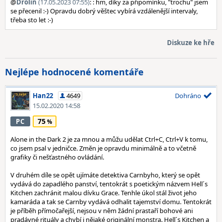
@
Drolin
(17.05.2023 07:55)
: : hm, díky za připomínku, "trochu" jsem
se přecenil :-) Opravdu dobrý věštec vybírá vzdálenější intervaly,
třeba sto let :-)
Diskuze ke hře
Nejlépe hodnocené komentáře
Han22
4649
Dohráno
15.02.2020 14:58
75
PC
Alone in the Dark 2 je za mnou a můžu udělat Ctrl+C, Ctrl+V k tomu,
co jsem psal v jedničce. Změn je opravdu minimálně a to včetně
grafiky či nešťastného ovládání.
V druhém díle se opět ujímáte detektiva Carnbyho, který se opět
vydává do zapadlého panství, tentokrát s poetickým názvem Hell´s
Kitchen zachránit malou dívku Grace. Tenhle úkol stál život jeho
kamaráda a tak se Carnby vydává odhalit tajemství domu. Tentokrát
je příběh přímočařejší, nejsou v něm žádní prastaří bohové ani
pradávné rituály a chybí i nějaké originální monstra. Hell´s Kitchen a