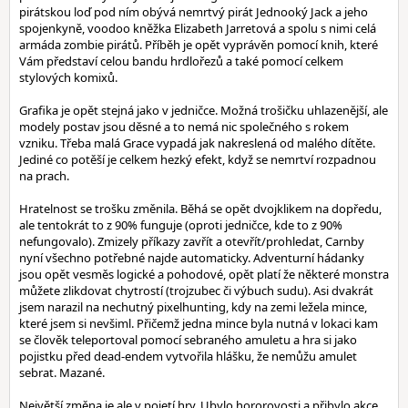
pirátskou loď pod ním obývá nemrtvý pirát Jednooký Jack a jeho
spojenkyně, voodoo kněžka Elizabeth Jarretová a spolu s nimi celá
armáda zombie pirátů. Příběh je opět vyprávěn pomocí knih, které
Vám představí celou bandu hrdlořezů a také pomocí celkem
stylových komixů.
Grafika je opět stejná jako v jedničce. Možná trošičku uhlazenější, ale
modely postav jsou děsné a to nemá nic společného s rokem
vzniku. Třeba malá Grace vypadá jak nakreslená od malého dítěte.
Jediné co potěší je celkem hezký efekt, když se nemrtví rozpadnou
na prach.
Hratelnost se trošku změnila. Běhá se opět dvojklikem na dopředu,
ale tentokrát to z 90% funguje (oproti jedničce, kde to z 90%
nefungovalo). Zmizely příkazy zavřít a otevřít/prohledat, Carnby
nyní všechno potřebné najde automaticky. Adventurní hádanky
jsou opět vesměs logické a pohodové, opět platí že některé monstra
můžete zlikdovat chytrostí (trojzubec či výbuch sudu). Asi dvakrát
jsem narazil na nechutný pixelhunting, kdy na zemi ležela mince,
které jsem si nevšiml. Přičemž jedna mince byla nutná v lokaci kam
se člověk teleportoval pomocí sebraného amuletu a hra si jako
pojistku před dead-endem vytvořila hlášku, že nemůžu amulet
sebrat. Mazané.
Největší změna je ale v pojetí hry. Ubylo hororovosti a přibylo akce.