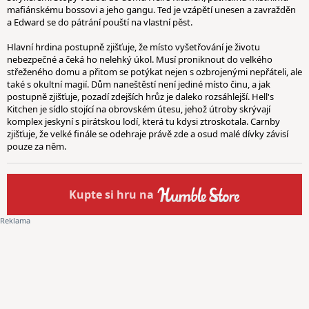
mafiánskému bossovi a jeho gangu. Ted je vzápětí unesen a zavražděn
a Edward se do pátrání pouští na vlastní pěst.
Hlavní hrdina postupně zjišťuje, že místo vyšetřování je životu
nebezpečné a čeká ho nelehký úkol. Musí proniknout do velkého
střeženého domu a přitom se potýkat nejen s ozbrojenými nepřáteli, ale
také s okultní magií. Dům naneštěstí není jediné místo činu, a jak
postupně zjišťuje, pozadí zdejších hrůz je daleko rozsáhlejší. Hell's
Kitchen je sídlo stojící na obrovském útesu, jehož útroby skrývají
komplex jeskyní s pirátskou lodí, která tu kdysi ztroskotala. Carnby
zjišťuje, že velké finále se odehraje právě zde a osud malé dívky závisí
pouze za něm.
Kupte
si hru na