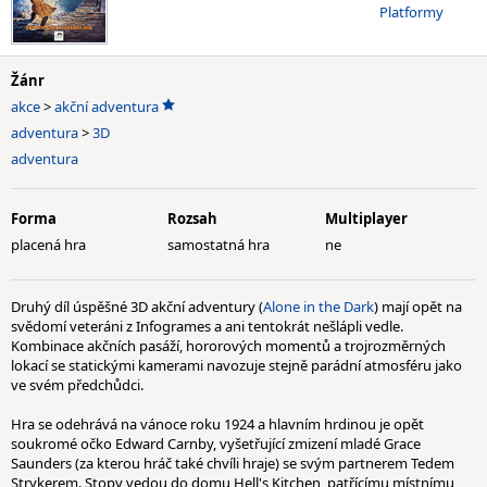
Platformy
Žánr
akce
>
akční adventura
adventura
>
3D
adventura
Forma
Rozsah
Multiplayer
placená hra
samostatná hra
ne
Druhý díl úspěšné 3D akční adventury (
Alone in the Dark
) mají opět na
svědomí veteráni z Infogrames a ani tentokrát nešlápli vedle.
Kombinace akčních pasáží, hororových momentů a trojrozměrných
lokací se statickými kamerami navozuje stejně parádní atmosféru jako
ve svém předchůdci.
Hra se odehrává na vánoce roku 1924 a hlavním hrdinou je opět
soukromé očko Edward Carnby, vyšetřující zmizení mladé Grace
Saunders (za kterou hráč také chvíli hraje) se svým partnerem Tedem
Strykerem. Stopy vedou do domu Hell's Kitchen, patřícímu místnímu