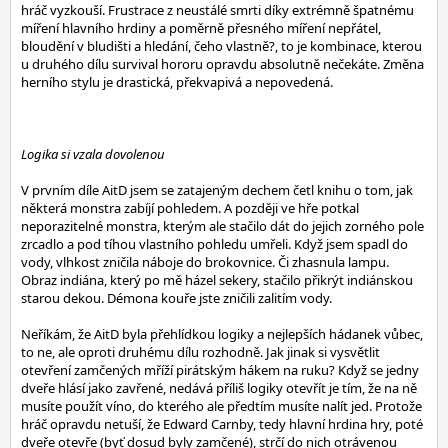
hráč vyzkouší. Frustrace z neustálé smrti díky extrémně špatnému
míření hlavního hrdiny a poměrně přesného míření nepřátel,
bloudění v bludišti a hledání, čeho vlastně?, to je kombinace, kterou
u druhého dílu survival hororu opravdu absolutně nečekáte. Změna
herního stylu je drastická, překvapivá a nepovedená.
Logika si vzala dovolenou
V prvním díle AitD jsem se zatajeným dechem četl knihu o tom, jak
některá monstra zabíjí pohledem. A později ve hře potkal
neporazitelné monstra, kterým ale stačilo dát do jejich zorného pole
zrcadlo a pod tíhou vlastního pohledu umřeli. Když jsem spadl do
vody, vlhkost zničila náboje do brokovnice. Či zhasnula lampu.
Obraz indiána, který po mě házel sekery, stačilo přikrýt indiánskou
starou dekou. Démona kouře jste zničili zalitím vody.
Neříkám, že AitD byla přehlídkou logiky a nejlepších hádanek vůbec,
to ne, ale oproti druhému dílu rozhodně. Jak jinak si vysvětlit
otevření zamčených mříží pirátským hákem na ruku? Když se jedny
dveře hlásí jako zavřené, nedává příliš logiky otevřít je tím, že na ně
musíte použít víno, do kterého ale předtím musíte nalít jed. Protože
hráč opravdu netuší, že Edward Carnby, tedy hlavní hrdina hry, poté
dveře otevře (byť dosud byly zamčené), strčí do nich otrávenou