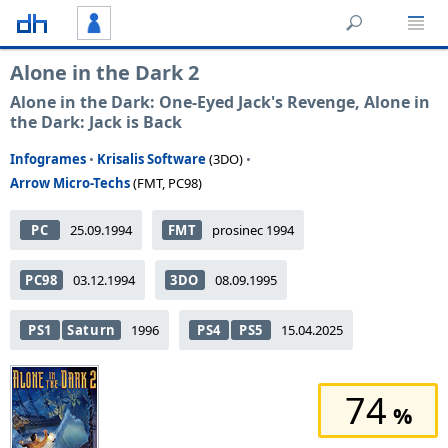
Alone in the Dark 2
Alone in the Dark: One-Eyed Jack's Revenge, Alone in
the Dark: Jack is Back
Infogrames
•
Krisalis Software
(3DO)
•
Arrow Micro-Techs
(FMT, PC98)
PC
25.09.1994
FMT
prosinec 1994
PC98
03.12.1994
3DO
08.09.1995
PS1
Saturn
1996
PS4
PS5
15.04.2025
74