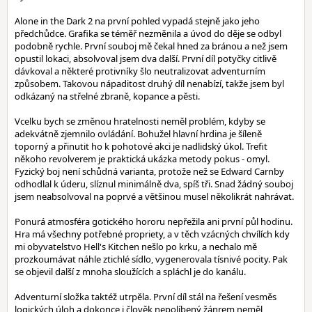
Alone in the Dark 2 na první pohled vypadá stejně jako jeho
předchůdce. Grafika se téměř nezměnila a úvod do děje se odbyl
podobně rychle. První souboj mě čekal hned za bránou a než jsem
opustil lokaci, absolvoval jsem dva další. První díl potyčky citlivě
dávkoval a některé protivníky šlo neutralizovat adventurním
způsobem. Takovou nápaditost druhý díl nenabízí, takže jsem byl
odkázaný na střelné zbraně, kopance a pěsti.
Vcelku bych se změnou hratelnosti neměl problém, kdyby se
adekvátně zjemnilo ovládání. Bohužel hlavní hrdina je šíleně
toporný a přinutit ho k pohotové akci je nadlidský úkol. Trefit
někoho revolverem je praktická ukázka metody pokus - omyl.
Fyzický boj není schůdná varianta, protože než se Edward Carnby
odhodlal k úderu, slíznul minimálně dva, spíš tři. Snad žádný souboj
jsem neabsolvoval na poprvé a většinou musel několikrát nahrávat.
Ponurá atmosféra gotického hororu nepřežila ani první půl hodinu.
Hra má všechny potřebné propriety, a v těch vzácných chvílích kdy
mi obyvatelstvo Hell's Kitchen nešlo po krku, a nechalo mě
prozkoumávat náhle ztichlé sídlo, vygenerovala tísnivé pocity. Pak
se objevil další z mnoha sloužících a spláchl je do kanálu.
Adventurní složka taktéž utrpěla. První díl stál na řešení vesměs
logických úloh a dokonce i člověk nepolíbený žánrem neměl