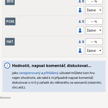
--
3DO
0
--
PC98
0
--
FMT
0
Hodnotit, napsat komentář, diskutovat…
Jako
zaregistrovaný
a
přihlášený
uživatel můžete tuto hru
nejen ohodnotit, ale také k ní případně napsat komentář,
diskutovat o ní či ji zařadit do některého ze seznamů (vlastním,
chci atd.).