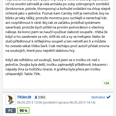
Už na úvodní zahradě je celá armáda po zuby ozbrojených zombíků
(brokovnice, pistole, thompsony) a bohužel ovládání na chlup stejně
otřesné jako v jedničce. Poznat kam Carnby míří je nemožné, boj na
blízko je taky těžký, protože monstra jsou rychlejší a nenechají Vás
ani rozpřáhnout k ráně. Boj tak ze začátku probíhal systémem
save/load, protože bych přišel na prvním potvorákovi o všechny
náboje. Ke konci jsem se naučil využívat slabostí soupeře - třeba že
když si ho zaseknete za roh, střílí do zdi a vy se trefujete. Nebo že
stačí příběhnout k střílejícímu soupeři a ten netrefí ani ň a můžete
ho zvesela sekat třeba šavlí. I tak nechápu proč autoři přidali zrovna
na soubojích, které jsou největší slabinou hry.
Když ale odhlídnu od soubojů, bavil jsem se o trošku víc než v
jedničce. Dvojka byla delší, trošku zajímavější příběhově, lokacemi i
nápady (hra za holčičku Grace). A grafika byla přece jen trošku
uhlazenější. Takže 75%.
+24
TRIAn29
5392
Dohráno
06.05.2013 13:56
(poslední úprava 06.05.2013 14:14)
90
PC