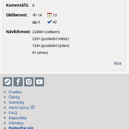
Komentářů:
6
Oblíbenost:
14
13
0
42
Návštěvnost:
22466× (celkem)
232× (poslední měsíc)
124× (poslední týden)
0× (dnes)
Více
O webu
Články
Statistiky
Herní výzva
F.A.Q.
Nápověda
Odměny
Podpořte nás