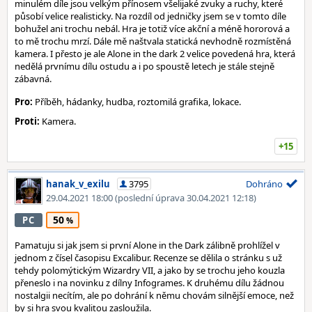
minulém díle jsou velkým přínosem všelijaké zvuky a ruchy, které
působí velice realisticky. Na rozdíl od jedničky jsem se v tomto díle
bohužel ani trochu nebál. Hra je totiž více akční a méně hororová a
to mě trochu mrzí. Dále mě naštvala statická nevhodně rozmístěná
kamera. I přesto je ale Alone in the dark 2 velice povedená hra, která
nedělá prvnímu dílu ostudu a i po spoustě letech je stále stejně
zábavná.
Pro:
Příběh, hádanky, hudba, roztomilá grafika, lokace.
Proti:
Kamera.
+15
hanak_v_exilu
3795
Dohráno
29.04.2021 18:00
(poslední úprava 30.04.2021 12:18)
50
PC
Pamatuju si jak jsem si první Alone in the Dark zálibně prohlížel v
jednom z čísel časopisu Excalibur. Recenze se dělila o stránku s už
tehdy polomýtickým Wizardry VII, a jako by se trochu jeho kouzla
přeneslo i na novinku z dílny Infogrames. K druhému dílu žádnou
nostalgii necítím, ale po dohrání k němu chovám silnější emoce, než
by si hra svou kvalitou zasloužila.