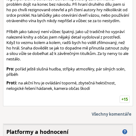
problém dojít na konec bez návodu. Při hraní druhého dílu jsem si
ho po chvíli rezignovaně otevřel a při čtení autory hry několikrát od
srdce proklel. Na lahůdky jako otevírání dveří vázou, nebo používání
otráveného vína bych nikdy nepřišel a vůbec se za to nestydím.
Příběh jako takový není vůbec špatný. Jako už tradičně ho vypráví
nalezené knihy a občas jsem nějaký detail vydoloval z prostředí.
Když to vezmu kolem a kolem, radši bych ho viděl zfilmovaný, než
ho hrál. Snaha dovědět se jak to dopadne mě přinutila zatnout zuby
a silou vůle se dobelhat až k závěrečným titulkům. Za ty nervy to ale
nestálo.
Pro:
pořád ještě slušná hudba, střípky atmosféry, pár silných scén,
příběh
Proti:
na akční hru je ovládání toporné, zbytečná hektičnost,
nelogické řešení hádanek, kamera občas škodí
+15
Všechny komentáře
Platformy a hodnocení