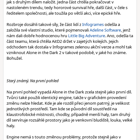
jak s druhým dílem naložit. Jedna část chtěla pokračovat v
nastoleném trendu, tedy hororové survival hře, další část, v čele s
ředitelem společnosti, ale toužila po větší akci, více epické hře.
Rozbroje dosáhli takové síly, že část lidí z
Infogrames
odešla a
založila své vlastní studio, které pojmenovali
Adeline Software
, jenž
nám dali dobře hodnocenou hru
Little Big Adventure
. Ano, odešla ta
část teamu, která chtěla AitD2 držet v zajetých kolejích. Jejich
odchodem tak dostala v Infogrames zelenou akční verze a mohl tak
vzniknout Alone in the Dark 2 v takové podobě, v jaké ho známe.
Bohužel.
Starý známý. Na první pohled
Na první pohled vypadá Alone in the Dark zcela stejně jako první díl.
Tvůrci také použili identický engine, takže v grafickém provedení
změnu nelze hledat. Kde je ale rozdíl přeci jenom patrný, je velikost
jednotlivých prostředí. Tam kde se původní díl soustředil na
klaustrofobické místnosti, chodby, případně menší haly, tam druhý
díl servíruje rozsáhlé prostory jako je venkovní bludiště, louka, velké
haly.
Engine nemá s touto změnou problémy, protože stejně jako v