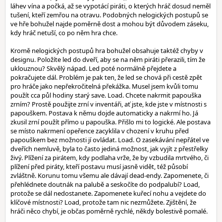
láhev vína a počká, až se vypotácí piráti, o kterých hráč dosud neměl
tušení, kteří zemřou na otravu. Podobných nelogických postupů se
ve hře bohužel najde poměrně dost a mohou být důvodem záseku,
kdy hráč netuší, co po něm hra chce.
Kromě nelogických postupů hra bohužel obsahuje taktéž chyby v
designu. Položíte led do dveří, aby se na něm piráti přerazili, tím že
uklouznou? Skvělý nápad. Led poté normálně přejdete a
pokračujete dál. Problém je pak ten, že led se chová při cestě zpět
pro hráče jako nepřekročitelná překážka. Musel jsem kvůli tomu
použít cca půl hodiny starý save. Load. Chcete nakrmit papouška
zrním? Prostě použijte zrní v inventáři, ať jste, kde jste v místnosti s
papouškem. Postava k němu dojde automaticky a nakrmí ho. Já
zkusil zrní použít přímo u papouška. Přišlo mi to logické. Ale postava
se místo nakrmení opeřence zacyklila v chození v kruhu před
papouškem bez možnosti jí ovládat. Load. O zasekávání nepřátel ve
dveřích nemluvě, byla to často jediná možnost, jak vyjít z přestřelky
živý. Plížení za pirátem, kdy podlaha vrže, že by vzbudila mrtvého, či
plížení před piráty, kteří postavu musí jasně vidět, též působí
zvláštně. Korunu tomu všemu ale dávají dead-endy. Zapomenete, či
přehlédnete doutnák na palubě a seskočíte do podpalubí? Load,
protože se dál nedostanete. Zapomenete kuřecí nohu a vejdete do
klíčové místnosti? Load, protože tam nic nezmůžete. Zjištění, že
hráči něco chybí, je občas poměrně rychlé, někdy bolestivě pomalé.