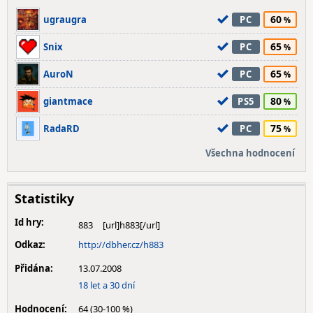
60
ugraugra
PC
65
Snix
PC
65
AuroN
PC
80
giantmace
PS5
75
RadaRD
PC
Všechna hodnocení
Statistiky
Id hry:
883
Odkaz:
http://dbher.cz/h883
Přidána:
13.07.2008
18 let a 30 dní
Hodnocení:
64 (30-100 %)