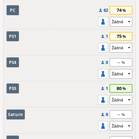
74
PC
62
75
PS1
1
--
PS4
0
80
PS5
1
--
Saturn
0