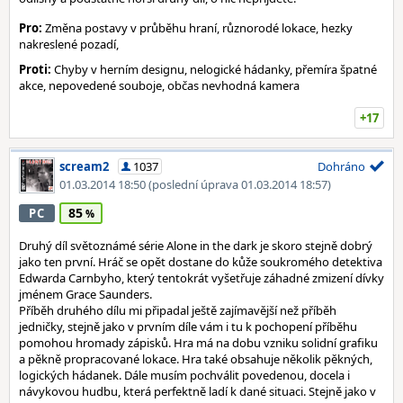
Pro:
Změna postavy v průběhu hraní, různorodé lokace, hezky
nakreslené pozadí,
Proti:
Chyby v herním designu, nelogické hádanky, přemíra špatné
akce, nepovedené souboje, občas nevhodná kamera
+17
scream2
1037
Dohráno
01.03.2014 18:50
(poslední úprava 01.03.2014 18:57)
85
PC
Druhý díl světoznámé série Alone in the dark je skoro stejně dobrý
jako ten první. Hráč se opět dostane do kůže soukromého detektiva
Edwarda Carnbyho, který tentokrát vyšetřuje záhadné zmizení dívky
jménem Grace Saunders.
Příběh druhého dílu mi připadal ještě zajímavější než příběh
jedničky, stejně jako v prvním díle vám i tu k pochopení příběhu
pomohou hromady zápisků. Hra má na dobu vzniku solidní grafiku
a pěkně propracované lokace. Hra také obsahuje několik pěkných,
logických hádanek. Dále musím pochválit povedenou, docela i
návykovou hudbu, která perfektně ladí k dané situaci. Stejně jako v