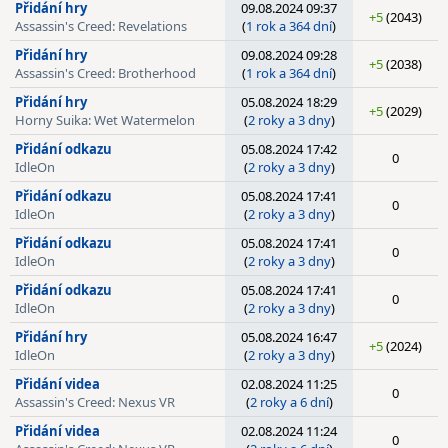
Přidání hry
09.08.2024 09:37
+5
(2043)
Assassin's Creed: Revelations
(
1 rok a 364 dní
)
Přidání hry
09.08.2024 09:28
+5
(2038)
Assassin's Creed: Brotherhood
(
1 rok a 364 dní
)
Přidání hry
05.08.2024 18:29
+5
(2029)
Horny Suika: Wet Watermelon
(
2 roky a 3 dny
)
Přidání odkazu
05.08.2024 17:42
0
IdleOn
(
2 roky a 3 dny
)
Přidání odkazu
05.08.2024 17:41
0
IdleOn
(
2 roky a 3 dny
)
Přidání odkazu
05.08.2024 17:41
0
IdleOn
(
2 roky a 3 dny
)
Přidání odkazu
05.08.2024 17:41
0
IdleOn
(
2 roky a 3 dny
)
Přidání hry
05.08.2024 16:47
+5
(2024)
IdleOn
(
2 roky a 3 dny
)
Přidání videa
02.08.2024 11:25
0
Assassin's Creed: Nexus VR
(
2 roky a 6 dní
)
Přidání videa
02.08.2024 11:24
0