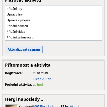
Filtrovat aktivitu
Přidání hry
Úprava hry
Úprava vývojáře
Přidání odkazu
Přidání videa
Přidání zajímavosti
Přítomnost a aktivita
Registrace:
20.01.2019
7 let a 202 dní
Poslední aktivita:
20 hodin
Hergi naposledy…
Ohodnotil
007 First Light
na
85 %
(
35 dní
).