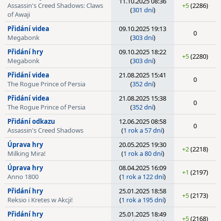
11.10.2025 08:36
Assassin's Creed Shadows: Claws
+5
(2286)
(
301 dní
)
of Awaji
Přidání videa
09.10.2025 19:13
0
Megabonk
(
303 dní
)
Přidání hry
09.10.2025 18:22
+5
(2280)
Megabonk
(
303 dní
)
Přidání videa
21.08.2025 15:41
0
The Rogue Prince of Persia
(
352 dní
)
Přidání videa
21.08.2025 15:38
0
The Rogue Prince of Persia
(
352 dní
)
Přidání odkazu
12.06.2025 08:58
0
Assassin's Creed Shadows
(
1 rok a 57 dní
)
Úprava hry
20.05.2025 19:30
+2
(2218)
Milking Mira!
(
1 rok a 80 dní
)
Úprava hry
08.04.2025 16:09
+1
(2197)
Anno 1800
(
1 rok a 122 dní
)
Přidání hry
25.01.2025 18:58
+5
(2173)
Reksio i Kretes w Akcji!
(
1 rok a 195 dní
)
Přidání hry
25.01.2025 18:49
+5
(2168)