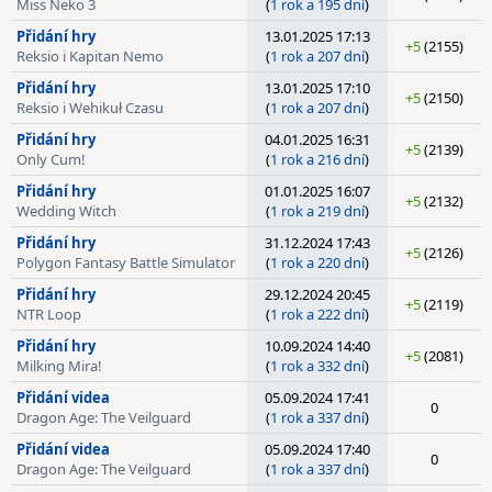
Miss Neko 3
(
1 rok a 195 dní
)
Přidání hry
13.01.2025 17:13
+5
(2155)
Reksio i Kapitan Nemo
(
1 rok a 207 dní
)
Přidání hry
13.01.2025 17:10
+5
(2150)
Reksio i Wehikuł Czasu
(
1 rok a 207 dní
)
Přidání hry
04.01.2025 16:31
+5
(2139)
Only Cum!
(
1 rok a 216 dní
)
Přidání hry
01.01.2025 16:07
+5
(2132)
Wedding Witch
(
1 rok a 219 dní
)
Přidání hry
31.12.2024 17:43
+5
(2126)
Polygon Fantasy Battle Simulator
(
1 rok a 220 dní
)
Přidání hry
29.12.2024 20:45
+5
(2119)
NTR Loop
(
1 rok a 222 dní
)
Přidání hry
10.09.2024 14:40
+5
(2081)
Milking Mira!
(
1 rok a 332 dní
)
Přidání videa
05.09.2024 17:41
0
Dragon Age: The Veilguard
(
1 rok a 337 dní
)
Přidání videa
05.09.2024 17:40
0
Dragon Age: The Veilguard
(
1 rok a 337 dní
)