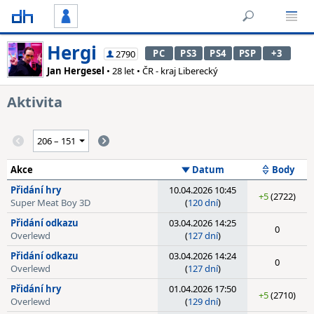
Hergi
PC
PS3
PS4
PSP
+3
2790
Jan Hergesel
• 28 let • ČR - kraj Liberecký
Aktivita
Akce
Datum
Body
Přidání hry
10.04.2026 10:45
+5
(2722)
Super Meat Boy 3D
(
120 dní
)
Přidání odkazu
03.04.2026 14:25
0
Overlewd
(
127 dní
)
Přidání odkazu
03.04.2026 14:24
0
Overlewd
(
127 dní
)
Přidání hry
01.04.2026 17:50
+5
(2710)
Overlewd
(
129 dní
)