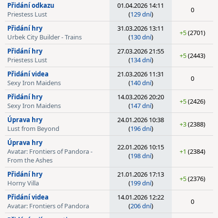
Přidání odkazu
01.04.2026 14:11
0
Priestess Lust
(
129 dní
)
Přidání hry
31.03.2026 13:11
+5
(2701)
Urbek City Builder - Trains
(
130 dní
)
Přidání hry
27.03.2026 21:55
+5
(2443)
Priestess Lust
(
134 dní
)
Přidání videa
21.03.2026 11:31
0
Sexy Iron Maidens
(
140 dní
)
Přidání hry
14.03.2026 20:20
+5
(2426)
Sexy Iron Maidens
(
147 dní
)
Úprava hry
24.01.2026 10:38
+3
(2388)
Lust from Beyond
(
196 dní
)
Úprava hry
22.01.2026 10:15
Avatar: Frontiers of Pandora -
+1
(2384)
(
198 dní
)
From the Ashes
Přidání hry
21.01.2026 17:13
+5
(2376)
Horny Villa
(
199 dní
)
Přidání videa
14.01.2026 12:22
0
Avatar: Frontiers of Pandora
(
206 dní
)