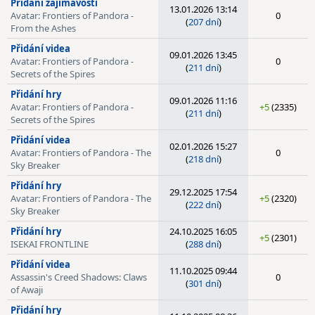
Přidání zajímavosti
13.01.2026 13:14
Avatar: Frontiers of Pandora -
0
(
207 dní
)
From the Ashes
Přidání videa
09.01.2026 13:45
Avatar: Frontiers of Pandora -
0
(
211 dní
)
Secrets of the Spires
Přidání hry
09.01.2026 11:16
Avatar: Frontiers of Pandora -
+5
(2335)
(
211 dní
)
Secrets of the Spires
Přidání videa
02.01.2026 15:27
Avatar: Frontiers of Pandora - The
0
(
218 dní
)
Sky Breaker
Přidání hry
29.12.2025 17:54
Avatar: Frontiers of Pandora - The
+5
(2320)
(
222 dní
)
Sky Breaker
Přidání hry
24.10.2025 16:05
+5
(2301)
ISEKAI FRONTLINE
(
288 dní
)
Přidání videa
11.10.2025 09:44
Assassin's Creed Shadows: Claws
0
(
301 dní
)
of Awaji
Přidání hry