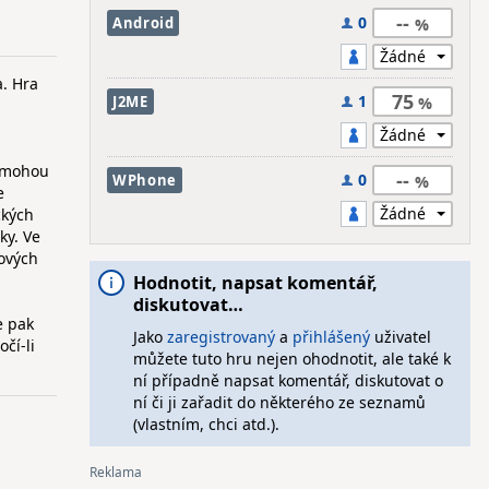
--
0
Android
a. Hra
75
1
J2ME
t mohou
--
0
WPhone
e
ckých
ky. Ve
nových
Hodnotit, napsat komentář,
diskutovat…
e pak
Jako
zaregistrovaný
a
přihlášený
uživatel
čí-li
můžete tuto hru nejen ohodnotit, ale také k
ní případně napsat komentář, diskutovat o
ní či ji zařadit do některého ze seznamů
(vlastním, chci atd.).