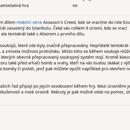
samostatná hra
ne
ím dílem
mobilní série
Assassin's Creed, kde se vracíme do role Ezi
krát zasazený do Istanbulu. Čeká vás celkem 9 úrovní, kde se vrací
 ale tentokrát také s Altaïrem z prvního dílu.
a soubojů, které zde byly značně přepracovány. Nepřátelé tentokrá
ýt, a zmizela možnost protiútoku. Místo toho se během souboje můž
a kterých obecně přepracovaný soubojový systém stojí. Kromě klasi
zoru také před vrhači bomb a vrahy, kteří na vás budou skákat z výš
o bomby či pistoli, jenž pak můžete využít například pro otevření 
vašich řad připojí po jejich osvobození během hry. Mezi úrovněmi j
 zkušenosti a nové úrovně. Rekruty je pak možné volat na pomoc, úto