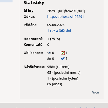
Statistiky
Id hry:
26291
Odkaz:
http://dbher.cz/h26291
Přidána:
09.08.2024
1 rok a 362 dní
Hodnocení:
1 (75 %)
Komentářů:
0
Oblíbenost:
0
1
0
1
Návštěvnost:
958× (celkem)
65× (poslední měsíc)
1× (poslední týden)
0× (dnes)
Více