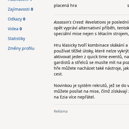
placená hra
Zajímavosti
0
Odkazy
0
Assassin's Creed: Revelations
je posledn
opět vypráví alternativní příběh, tento
Videa
0
speciální mise nejen s létacím strojem,
Statistiky
Hru klasicky tvoří kombinace skákání 
Změny profilu
používat těžké útoky, které nelze vykr
aktivovat jeden z quick time eventů, n
gardistů a střelců se musíte mít na po
hře můžete nacházet také nástroje, jak
cest.
Novinkou je systém rekrutů, jež se do 
můžete posílat na mise, čímž získávají
na Ezia více nepřátel.