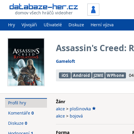
domov všech hráčů videoher
Hry
Vývojáři
Uživatelé
Diskuze
Herní výzva
Assassin's Creed: 
Gameloft
04
iOS
Android
J2ME
WPhone
Žánr
Profil hry
akce
>
plošinovka
Komentáře
0
akce
>
bojová
Diskuze
0
Forma
Hodnocení
1