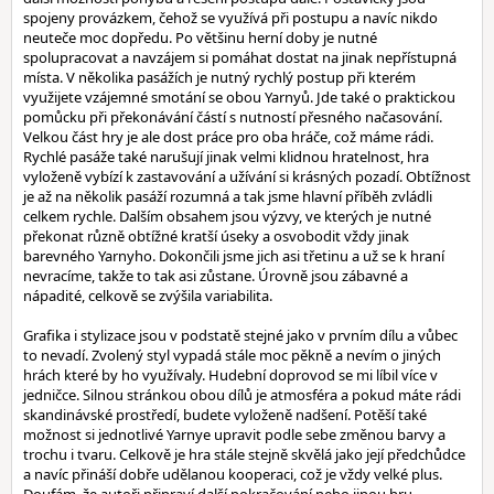
spojeny provázkem, čehož se využívá při postupu a navíc nikdo
neuteče moc dopředu. Po většinu herní doby je nutné
spolupracovat a navzájem si pomáhat dostat na jinak nepřístupná
místa. V několika pasážích je nutný rychlý postup při kterém
využijete vzájemné smotání se obou Yarnyů. Jde také o praktickou
pomůcku při překonávání částí s nutností přesného načasování.
Velkou část hry je ale dost práce pro oba hráče, což máme rádi.
Rychlé pasáže také narušují jinak velmi klidnou hratelnost, hra
vyloženě vybízí k zastavování a užívání si krásných pozadí. Obtížnost
je až na několik pasáží rozumná a tak jsme hlavní příběh zvládli
celkem rychle. Dalším obsahem jsou výzvy, ve kterých je nutné
překonat různě obtížné kratší úseky a osvobodit vždy jinak
barevného Yarnyho. Dokončili jsme jich asi třetinu a už se k hraní
nevracíme, takže to tak asi zůstane. Úrovně jsou zábavné a
nápadité, celkově se zvýšila variabilita.
Grafika i stylizace jsou v podstatě stejné jako v prvním dílu a vůbec
to nevadí. Zvolený styl vypadá stále moc pěkně a nevím o jiných
hrách které by ho využívaly. Hudební doprovod se mi líbil více v
jedničce. Silnou stránkou obou dílů je atmosféra a pokud máte rádi
skandinávské prostředí, budete vyloženě nadšení. Potěší také
možnost si jednotlivé Yarnye upravit podle sebe změnou barvy a
trochu i tvaru. Celkově je hra stále stejně skvělá jako její předchůdce
a navíc přináší dobře udělanou kooperaci, což je vždy velké plus.