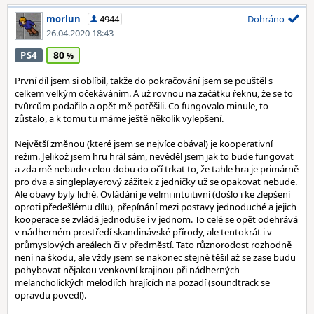
morlun
4944
Dohráno
26.04.2020 18:43
80
PS4
První díl jsem si oblíbil, takže do pokračování jsem se pouštěl s
celkem velkým očekáváním. A už rovnou na začátku řeknu, že se to
tvůrcům podařilo a opět mě potěšili. Co fungovalo minule, to
zůstalo, a k tomu tu máme ještě několik vylepšení.
Největší změnou (které jsem se nejvíce obával) je kooperativní
režim. Jelikož jsem hru hrál sám, nevěděl jsem jak to bude fungovat
a zda mě nebude celou dobu do očí trkat to, že tahle hra je primárně
pro dva a singleplayerový zážitek z jedničky už se opakovat nebude.
Ale obavy byly liché. Ovládání je velmi intuitivní (došlo i ke zlepšení
oproti předešlému dílu), přepínání mezi postavy jednoduché a jejich
kooperace se zvládá jednoduše i v jednom. To celé se opět odehrává
v nádherném prostředí skandinávské přírody, ale tentokrát i v
průmyslových areálech či v předměstí. Tato různorodost rozhodně
není na škodu, ale vždy jsem se nakonec stejně těšil až se zase budu
pohybovat nějakou venkovní krajinou při nádherných
melancholických melodiích hrajících na pozadí (soundtrack se
opravdu povedl).