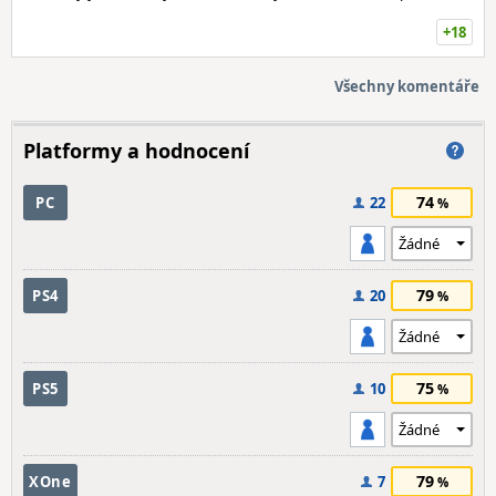
+18
Všechny komentáře
Platformy a hodnocení
74
PC
22
79
PS4
20
75
PS5
10
79
XOne
7