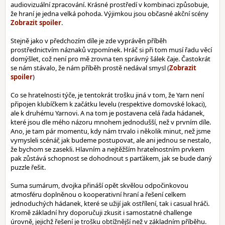
audiovizuální zpracování. Krásné prostředí v kombinaci způsobuje,
že hraní je jedna velká pohoda. Výjimkou jsou občasné akční scény
.
Stejně jako v předchozím díle je zde vyprávěn příběh
prostřednictvím náznaků vzpomínek. Hráč si při tom musí řadu věcí
domýšlet, což není pro mě zrovna ten správný šálek čaje. Častokrát
se nám stávalo, že nám příběh prostě nedával smysl (
)
Co se hratelnosti týče, je tentokrát trošku jiná v tom, že Yarn není
připojen klubíčkem k začátku levelu (respektive domovské lokaci),
ale k druhému Yarnovi. A na tom je postavena celá řada hádanek,
které jsou dle mého názoru mnohem jednodušší, než v prvním díle.
Ano, je tam pár momentu, kdy nám trvalo i několik minut, než jsme
vymysleli scénář, jak budeme postupovat, ale ani jednou se nestalo,
že bychom se zasekli. Hlavním a nejtěžším hratelnostním prvkem
pak zůstává schopnost se dohodnout s parťákem, jak se bude daný
puzzle řešit.
Suma sumárum, dvojka přináší opět skvělou odpočinkovou
atmosféru doplněnou o kooperativní hraní a řešení celkem
jednoduchých hádanek, které se užijí jak ostřílení, tak i casual hráči.
Kromě základní hry doporučuji zkusit i samostatné challenge
úrovně, jejichž řešení je trošku obtížnější než v základním příběhu.