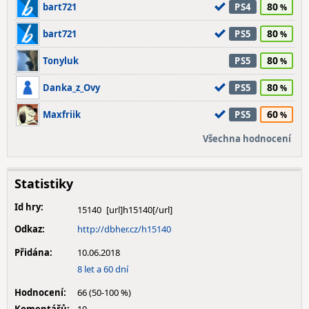
80
bart721
PS4
80
bart721
PS5
80
Tonyluk
PS5
80
Danka_z_Ovy
PS5
60
Maxfriik
PS5
Všechna hodnocení
Statistiky
Id hry:
15140
Odkaz:
http://dbher.cz/h15140
Přidána:
10.06.2018
8 let a 60 dní
Hodnocení:
66 (50-100 %)