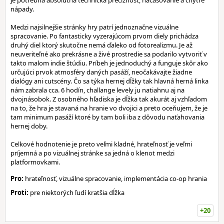
je potrebná absolútna technická precíznosť, načasovanie a chytré
nápady.
Medzi najsilnejšie stránky hry patrí jednoznačne vizuálne
spracovanie. Po fantasticky vyzerajúcom prvom diely prichádza
druhý diel ktorý skutočne nemá ďaleko od fotorealizmu. Je až
neuveriteľné ako prekrásne a živé prostredie sa podarilo vytvoriť v
takto malom indie štúdiu. Príbeh je jednoduchý a funguje skôr ako
určujúci prvok atmosféry daných pasáží, neočakávajte žiadne
dialógy ani cutscény. Čo sa týka hernej dĺžky tak hlavná herná linka
nám zabrala cca. 6 hodín, challange levely ju natiahnu aj na
dvojnásobok. Z osobného hľadiska je dĺžka tak akurát aj vzhľadom
na to, že hra je stavaná na hranie vo dvojici a preto oceňujem, že je
tam minimum pasáží ktoré by tam boli iba z dôvodu naťahovania
hernej doby.
Celkové hodnotenie je preto veľmi kladné, hrateľnosť je veľmi
príjemná a po vizuálnej stránke sa jedná o klenot medzi
platformovkami.
Pro:
hrateľnosť, vizuálne spracovanie, implementácia co-op hrania
Proti:
pre niektorých ľudí kratšia dĺžka
+20