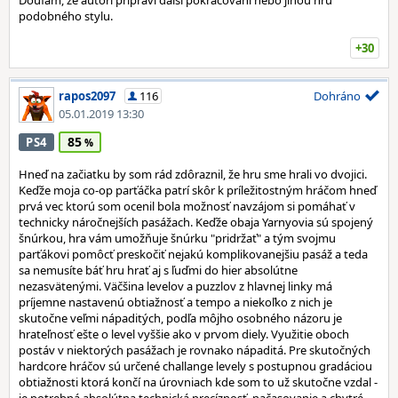
Doufám, že autoři připraví další pokračování nebo jinou hru
podobného stylu.
+30
rapos2097
116
Dohráno
05.01.2019 13:30
85
PS4
Hneď na začiatku by som rád zdôraznil, že hru sme hrali vo dvojici.
Keďže moja co-op parťáčka patrí skôr k príležitostným hráčom hneď
prvá vec ktorú som ocenil bola možnosť navzájom si pomáhať v
technicky náročnejších pasážach. Keďže obaja Yarnyovia sú spojený
šnúrkou, hra vám umožňuje šnúrku "pridržať" a tým svojmu
parťákovi pomôcť preskočiť nejakú komplikovanejšiu pasáž a teda
sa nemusíte báť hru hrať aj s ľuďmi do hier absolútne
nezasvätenými. Väčšina levelov a puzzlov z hlavnej linky má
príjemne nastavenú obtiažnosť a tempo a niekoľko z nich je
skutočne veľmi nápaditých, podľa môjho osobného názoru je
hrateľnosť ešte o level vyššie ako v prvom diely. Využitie oboch
postáv v niektorých pasážach je rovnako nápaditá. Pre skutočných
hardcore hráčov sú určené challange levely s postupnou gradáciou
obtiažnosti ktorá končí na úrovniach kde som to už skutočne vzdal -