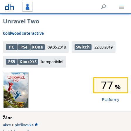
Unravel Two
Coldwood Interactive
PC
PS4
XOne
09.06.2018
Switch
22.03.2019
PS5
XboxX/S
kompatibilní
77
Platformy
Žánr
akce
>
plošinovka