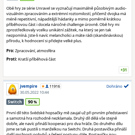
Obě hry ze série Unravel se vyznačují maximálně působivým audio-
vizuálním zpracováním a extrémní roztomilostí, přičemž dvojka má
méně repetitivní, nápaditější hádanky a mimo poměrně krátkou
příběhovou část i docela náročné challenge úrovně. Obě hry mi
zprostředkovaly vcelku unikátní zážitek, na který se jen tak
nezpomíná. Jste-li navíc melancholici a máte rádi (skandinávskou)
přírodu, k hodnocení si přidejte velké plus.
Pro:
Zpracování, atmosféra
Proti:
Kratší příběhová část
+31
jvempire
11916
Dohráno
30.05.2022 10:44
90
Switch
První díl této švédské hopsačky mě zaujal už při prvním představení
a samotná hra rozhodně nezklamala. Druhý díl dělá vše stejně
dobře, ale navíc přináší kooperaci pro dva hráče. Do druhého dílu
jsme se tak pustili s manželkou na Switchi. Druhá postavička přináší
další možnosti pohybů a řešení postupu dále. Postavičky jsou