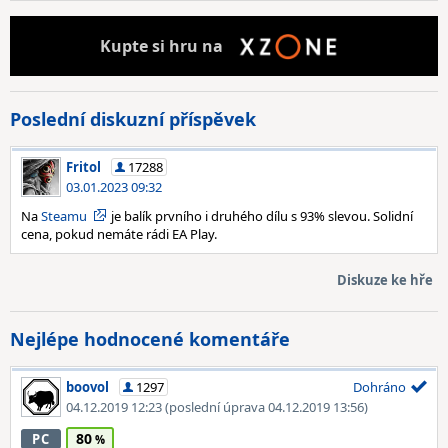
Kupte
si hru na
Poslední diskuzní příspěvek
Fritol
17288
03.01.2023 09:32
Na
Steamu
je balík prvního i druhého dílu s 93% slevou. Solidní
cena, pokud nemáte rádi EA Play.
Diskuze ke hře
Nejlépe hodnocené komentáře
boovol
1297
Dohráno
04.12.2019 12:23
(poslední úprava 04.12.2019 13:56)
80
PC