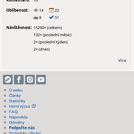
Komentářů:
10
Oblíbenost:
14
22
8
51
Návštěvnost:
15290× (celkem)
132× (poslední měsíc)
2× (poslední týden)
2× (dnes)
Více
O webu
Články
Statistiky
Herní výzva
F.A.Q.
Nápověda
Odměny
Podpořte nás
Podmínky užívání