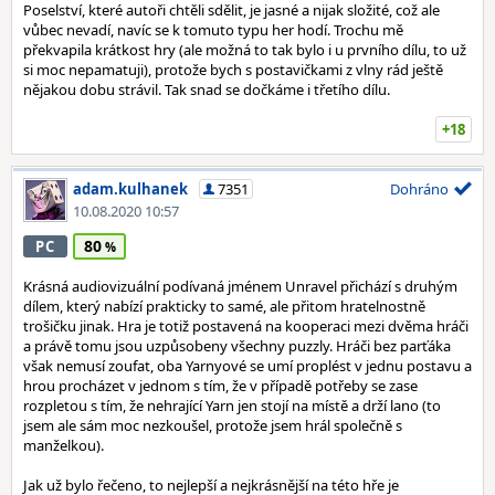
Poselství, které autoři chtěli sdělit, je jasné a nijak složité, což ale
vůbec nevadí, navíc se k tomuto typu her hodí. Trochu mě
překvapila krátkost hry (ale možná to tak bylo i u prvního dílu, to už
si moc nepamatuji), protože bych s postavičkami z vlny rád ještě
nějakou dobu strávil. Tak snad se dočkáme i třetího dílu.
+18
adam.kulhanek
7351
Dohráno
10.08.2020 10:57
80
PC
Krásná audiovizuální podívaná jménem Unravel přichází s druhým
dílem, který nabízí prakticky to samé, ale přitom hratelnostně
trošičku jinak. Hra je totiž postavená na kooperaci mezi dvěma hráči
a právě tomu jsou uzpůsobeny všechny puzzly. Hráči bez parťáka
však nemusí zoufat, oba Yarnyové se umí proplést v jednu postavu a
hrou procházet v jednom s tím, že v případě potřeby se zase
rozpletou s tím, že nehrající Yarn jen stojí na místě a drží lano (to
jsem ale sám moc nezkoušel, protože jsem hrál společně s
manželkou).
Jak už bylo řečeno, to nejlepší a nejkrásnější na této hře je