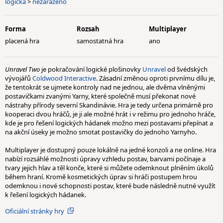
logická
>
nezařazeno
Forma
Rozsah
Multiplayer
placená hra
samostatná hra
ano
Unravel Two
je pokračování logické plošinovky
Unravel
od švédských
vývojářů
Coldwood Interactive
. Zásadní změnou oproti prvnímu dílu je,
že tentokrát se ujmete kontroly nad ne jednou, ale dvěma vlněnými
postavičkami zvanými Yarny, které společně musí překonat nové
nástrahy přírody severní Skandinávie. Hra je tedy určena primárně pro
kooperaci dvou hráčů, je ji ale možné hrát i v režimu pro jednoho hráče,
kde je pro řešení logických hádanek možno mezi postavami přepínat a
na akční úseky je možno smotat postavičky do jednoho Yarnyho.
Multiplayer je dostupný pouze lokálně na jedné konzoli a ne online. Hra
nabízí rozsáhlé možnosti úpravy vzhledu postav, barvami počínaje a
tvary jejich hlav a těl konče, které si můžete odemknout plněním úkolů
během hraní. Kromě kosmetických úprav si hráči postupem hrou
odemknou i nové schopnosti postav, které bude následně nutné využít
k řešení logických hádanek.
Oficiální stránky hry