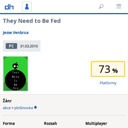
They Need to Be Fed
Jesse Venbrux
PC
31.03.2010
73
Platformy
Žánr
akce
>
plošinovka
Forma
Rozsah
Multiplayer