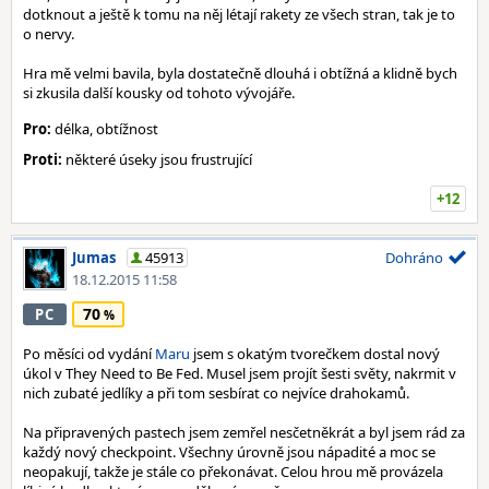
dotknout a ještě k tomu na něj létají rakety ze všech stran, tak je to
o nervy.
Hra mě velmi bavila, byla dostatečně dlouhá i obtížná a klidně bych
si zkusila další kousky od tohoto vývojáře.
Pro:
délka, obtížnost
Proti:
některé úseky jsou frustrující
+12
Jumas
45913
Dohráno
18.12.2015 11:58
70
PC
Po měsíci od vydání
Maru
jsem s okatým tvorečkem dostal nový
úkol v They Need to Be Fed. Musel jsem projít šesti světy, nakrmit v
nich zubaté jedlíky a při tom sesbírat co nejvíce drahokamů.
Na připravených pastech jsem zemřel nesčetněkrát a byl jsem rád za
každý nový checkpoint. Všechny úrovně jsou nápadité a moc se
neopakují, takže je stále co překonávat. Celou hrou mě provázela