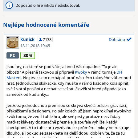
Doposud o hře nikdo nediskutoval.
Nejlépe hodnocené komentáře
Kunick
7138
Dohráno
18.11.2018 19:45
80
PC
Jsou hry, na které se podíváte, a hned Vás napadne: "To je ale
blbost!" A přesně takovou si připravil
Kwoky
v rámci turnaje
DH
Masters
. Nejprve jsem nechápal, proč nás něco takového vůbec nutí
hrát. Jednoduchá skákačka, kdy musíte v rámci každého kola splnit
své životní posláni a nechat se sežrat. člověk si hned připadal jako
sameček od kudlanky...
Jenže za jednoduchou premisou se skrývá skvělá práce s gravitací,
překážkami a designem. Po pár kolech už jsem neproklínal Kwokyho
kvůli tomu, že zvolil tuhle hru, ale své prsty protože nezvládaly
mačkat klávesy dostatečně přesně a já zoufale vyhlížel každý
checkpoint. A to tuhle hru vyzdvihuje z průměru - nikdy nefrustruje
dlouho, a i pokud se zaseknete na delší dobu, dobře víte, že za tu