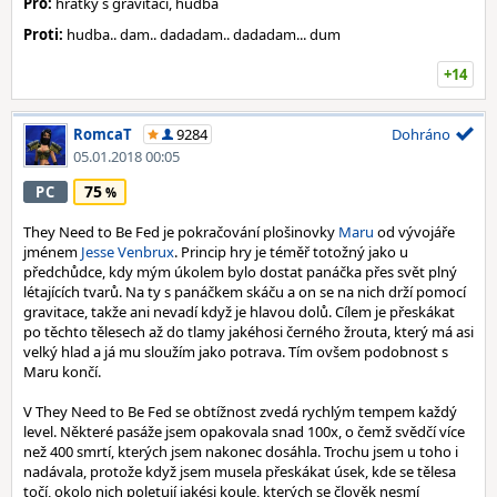
Pro:
hrátky s gravitací, hudba
Proti:
hudba.. dam.. dadadam.. dadadam... dum
+14
RomcaT
9284
Dohráno
05.01.2018 00:05
75
PC
They Need to Be Fed je pokračování plošinovky
Maru
od vývojáře
jménem
Jesse Venbrux
. Princip hry je téměř totožný jako u
předchůdce, kdy mým úkolem bylo dostat panáčka přes svět plný
létajících tvarů. Na ty s panáčkem skáču a on se na nich drží pomocí
gravitace, takže ani nevadí když je hlavou dolů. Cílem je přeskákat
po těchto tělesech až do tlamy jakéhosi černého žrouta, který má asi
velký hlad a já mu sloužím jako potrava. Tím ovšem podobnost s
Maru končí.
V They Need to Be Fed se obtížnost zvedá rychlým tempem každý
level. Některé pasáže jsem opakovala snad 100x, o čemž svědčí více
než 400 smrtí, kterých jsem nakonec dosáhla. Trochu jsem u toho i
nadávala, protože když jsem musela přeskákat úsek, kde se tělesa
točí, okolo nich poletují jakési koule, kterých se člověk nesmí