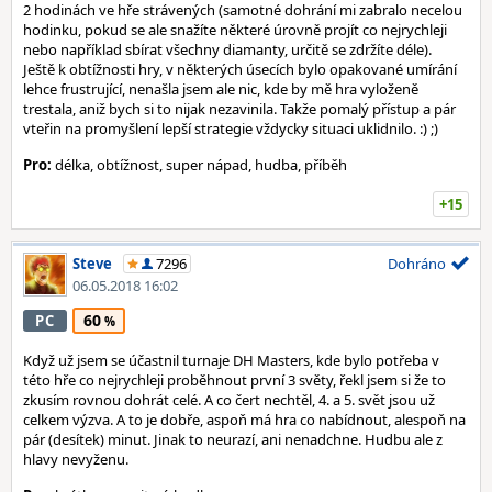
2 hodinách ve hře strávených (samotné dohrání mi zabralo necelou
hodinku, pokud se ale snažíte některé úrovně projít co nejrychleji
nebo například sbírat všechny diamanty, určitě se zdržíte déle).
Ještě k obtížnosti hry, v některých úsecích bylo opakované umírání
lehce frustrující, nenašla jsem ale nic, kde by mě hra vyloženě
trestala, aniž bych si to nijak nezavinila. Takže pomalý přístup a pár
vteřin na promyšlení lepší strategie vždycky situaci uklidnilo. :) ;)
Pro:
délka, obtížnost, super nápad, hudba, příběh
+15
Steve
7296
Dohráno
06.05.2018 16:02
60
PC
Když už jsem se účastnil turnaje DH Masters, kde bylo potřeba v
této hře co nejrychleji proběhnout první 3 světy, řekl jsem si že to
zkusím rovnou dohrát celé. A co čert nechtěl, 4. a 5. svět jsou už
celkem výzva. A to je dobře, aspoň má hra co nabídnout, alespoň na
pár (desítek) minut. Jinak to neurazí, ani nenadchne. Hudbu ale z
hlavy nevyženu.