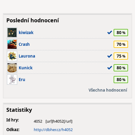
Poslední hodnocení
80
kiwizak
70
Crash
75
Laurona
80
Kunick
80
Eru
Všechna hodnocení
Statistiky
Id hry:
4052
Odkaz:
http://dbher.cz/h4052