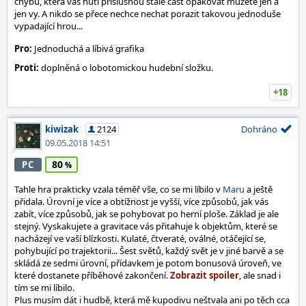
chybu, která vás nutí příslušnou stále část opakovat můžete jen a
jen vy. A nikdo se přece nechce nechat porazit takovou jednoduše
vypadající hrou...
Pro:
Jednoduchá a líbivá grafika
Proti:
doplněná o lobotomickou hudební složku.
+18
kiwizak
2124
Dohráno
09.05.2018 14:51
80
PC
Tahle hra prakticky vzala téměř vše, co se mi líbilo v
Maru
a ještě
přidala. Úrovní je více a obtížnost je vyšší, více způsobů, jak vás
zabít, více způsobů, jak se pohybovat po herní ploše. Základ je ale
stejný. Vyskakujete a gravitace vás přitahuje k objektům, které se
nacházejí ve vaší blízkosti. Kulaté, čtveraté, oválné, otáčející se,
pohybující po trajektorii... Šest světů, každý svět je v jiné barvě a se
skládá ze sedmi úrovní, přídavkem je potom bonusová úroveň, ve
které dostanete příběhové zakončení.
, ale snad i
tím se mi líbilo.
Plus musím dát i hudbě, která mě kupodivu neštvala ani po těch cca