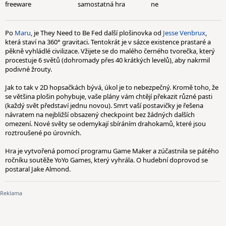
freeware
samostatná hra
ne
Po
Maru
, je They Need to Be Fed další plošinovka od
Jesse Venbrux
,
která staví na 360° gravitaci. Tentokrát je v sázce existence prastaré a
pěkně vyhládlé civilizace. Vžijete se do malého černého tvorečka, který
procestuje 6 světů (dohromady přes 40 krátkých levelů), aby nakrmil
podivné žrouty.
Jak to tak v 2D hopsačkách bývá, úkol je to nebezpečný. Kromě toho, že
se většina plošin pohybuje, vaše plány vám chtějí překazit různé pasti
(každý svět představí jednu novou). Smrt vaší postavičky je řešena
návratem na nejbližší obsazený checkpoint bez žádných dalších
omezení. Nové světy se odemykají sbíráním drahokamů, které jsou
roztroušené po úrovních.
Hra je vytvořená pomocí programu Game Maker a zúčastnila se pátého
ročníku soutěže YoYo Games, který vyhrála. O hudební doprovod se
postaral Jake Almond.