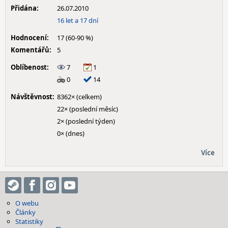
Přidána:
26.07.2010
16 let a 17 dní
Hodnocení:
17 (60-90 %)
Komentářů:
5
Oblíbenost:
7
1
0
14
Návštěvnost:
8362× (celkem)
22× (poslední měsíc)
2× (poslední týden)
0× (dnes)
Více
O webu
Články
Statistiky