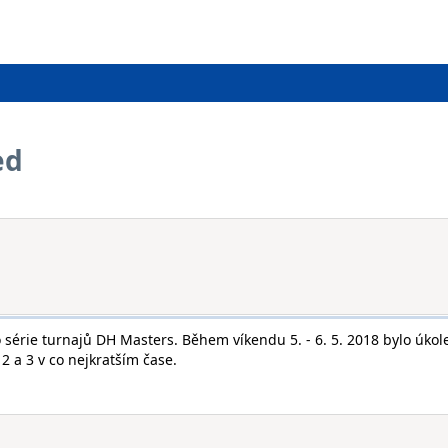
ed
 série turnajů DH Masters. Během víkendu 5. - 6. 5. 2018 bylo úko
 2 a 3 v co nejkratším čase.