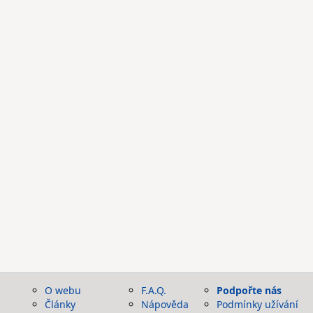
O webu
F.A.Q.
Podpořte nás
Články
Nápověda
Podmínky užívání