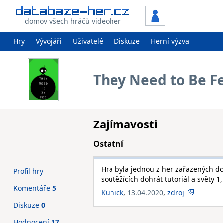
domov všech hráčů videoher
Hry
Vývojáři
Uživatelé
Diskuze
Herní výzva
They Need to Be F
Zajímavosti
Ostatní
Hra byla jednou z her zařazených do
Profil hry
soutěžících dohrát tutoriál a světy 1,
Komentáře
5
Kunick
,
13.04.2020
,
zdroj
Diskuze
0
Hodnocení
17