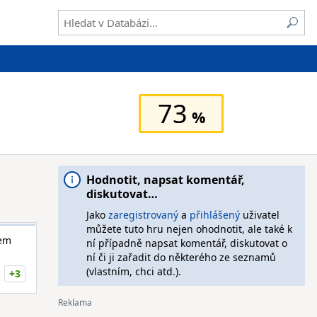
73
Hodnotit, napsat komentář,
diskutovat…
Jako
zaregistrovaný
a
přihlášený
uživatel
můžete tuto hru nejen ohodnotit, ale také k
lem
ní případně napsat komentář, diskutovat o
ní či ji zařadit do některého ze seznamů
(vlastním, chci atd.).
+3