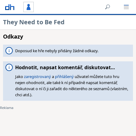
They Need to Be Fed
Odkazy
Doposud ke hře nebyly přidány žádné odkazy.
Hodnotit, napsat komentář, diskutovat…
Jako
zaregistrovaný
a
přihlášený
uživatel můžete tuto hru
nejen ohodnotit, ale také k ní případně napsat komentář,
diskutovat o ní či ji zařadit do některého ze seznamů (vlastním,
chci atd.).