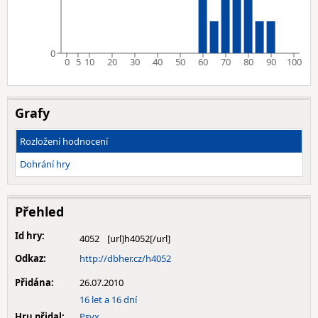
0
0
5
10
20
30
40
50
60
70
80
90
100
Grafy
Rozložení hodnocení
Dohrání hry
Přehled
Id hry:
4052
Odkaz:
http://dbher.cz/h4052
Přidána:
26.07.2010
16 let a 16 dní
Hru přidal:
Psyx