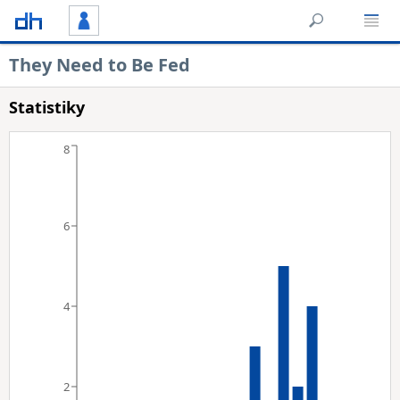
They Need to Be Fed
Statistiky
8
6
4
2