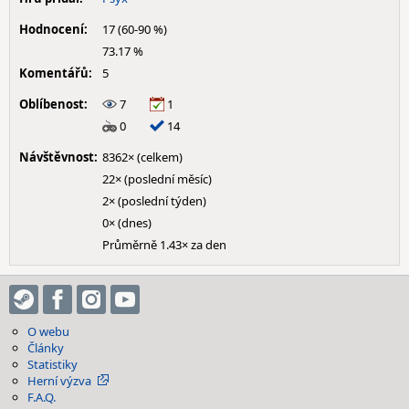
Hodnocení:
17 (60-90 %)
73.17 %
Komentářů:
5
Oblíbenost:
7
1
0
14
Návštěvnost:
8362× (celkem)
22× (poslední měsíc)
2× (poslední týden)
0× (dnes)
Průměrně 1.43× za den
O webu
Články
Statistiky
Herní výzva
F.A.Q.