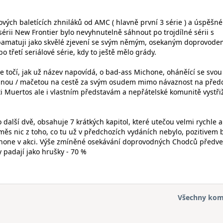
lových baletících zhniláků od AMC ( hlavně první 3 série ) a úspěš
sérii New Frontier bylo nevyhnutelně sáhnout po trojdílné sérii s
 pamatuji jako skvělé zjevení se svým němým, osekaným doprovode
 třetí seriálové série, kdy to ještě mělo grády.
ie točí, jak už název napovídá, o bad-ass Michone, oháněící se svou
tanou / mačetou na cestě za svým osudem mimo návaznost na před
oti Muertos ale i vlastním představám a nepřátelské komunitě vystř
o další dvě, obsahuje 7 krátkých kapitol, které utečou velmi rychle 
směs nic z toho, co tu už v předchozích vydáních nebylo, pozitivem 
chone v akci. Výše zmíněné osekávání doprovodných Chodců předv
y padají jako hrušky - 70 %
Všechny kom