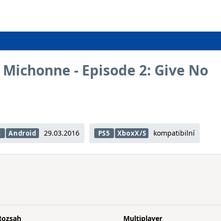
 Michonne - Episode 2: Give No
29.03.2016
kompatibilní
S
Android
PS5
XboxX/S
Rozsah
Multiplayer