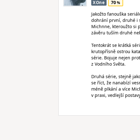
70
XOne
Jakožto fanouška seriá
dohrání první, druhé i 
Michnne, kteroužto si
závěru tuším druhé nebo
Tentokrát se krátká sér
krutopřísně ostrou ka
série. Bojuje nejen pr
z Vodního Světa.
Druhá série, stejně jak
se říct, že nanabízí ve
méně plkání a více Mi
v praxi, vedlejší postav