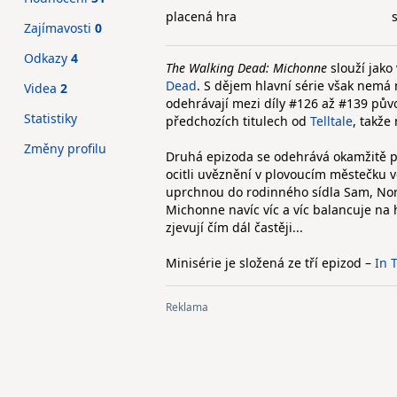
placená hra
Zajímavosti
0
Odkazy
4
The Walking Dead: Michonne
slouží jako
Dead
. S dějem hlavní série však nemá
Videa
2
odehrávají mezi díly #126 až #139 pův
Statistiky
předchozích titulech od
Telltale
, takže
Změny profilu
Druhá epizoda se odehrává okamžitě po
ocitli uvěznění v plovoucím městečku 
uprchnou do rodinného sídla Sam, Norm
Michonne navíc víc a víc balancuje na 
zjevují čím dál častěji...
Minisérie je složená ze tří epizod –
In 