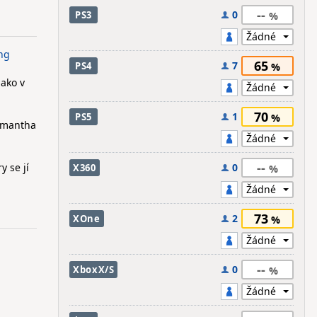
--
0
PS3
ng
65
7
PS4
jako v
70
1
PS5
Samantha
--
y se jí
0
X360
73
2
XOne
--
0
XboxX/S