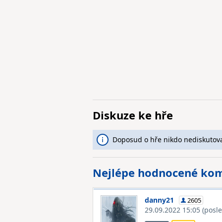
Diskuze ke hře
Doposud o hře nikdo nediskutova
Nejlépe hodnocené ko
danny21
2605
29.09.2022 15:05
(posl