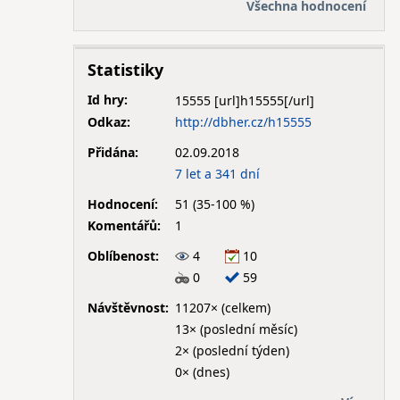
Všechna hodnocení
Statistiky
Id hry:
15555
Odkaz:
http://dbher.cz/h15555
Přidána:
02.09.2018
7 let a 341 dní
Hodnocení:
51 (35-100 %)
Komentářů:
1
Oblíbenost:
4
10
0
59
Návštěvnost:
11207× (celkem)
13× (poslední měsíc)
2× (poslední týden)
0× (dnes)