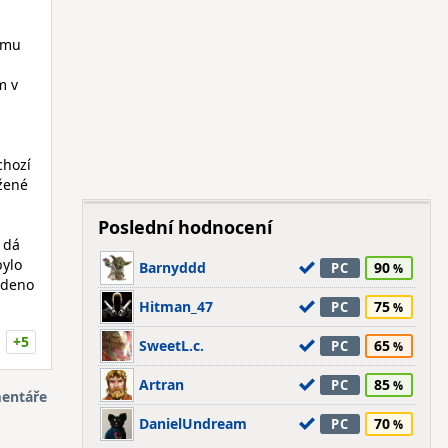
nému
m v
chozí
ižené
Poslední hodnocení
a dá
bylo
Barnyddd
90
PC
edeno
Hitman_47
75
PC
+5
SweetL.c.
65
PC
Artran
85
PC
entáře
DanielUndream
70
PC