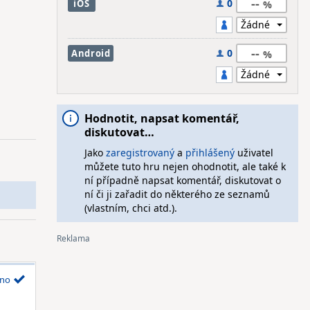
--
0
iOS
--
0
Android
Hodnotit, napsat komentář,
diskutovat…
Jako
zaregistrovaný
a
přihlášený
uživatel
můžete tuto hru nejen ohodnotit, ale také k
ní případně napsat komentář, diskutovat o
ní či ji zařadit do některého ze seznamů
(vlastním, chci atd.).
no