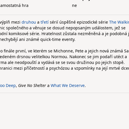
samostatná hra
ne
 výplň mezi
druhou
a
třetí
sérií úspěšné epizodické série
The Walki
 nic společného a věnuje se dosud nepopsaným událostem, jež se
odní komiksové série. Hratelnost zůstala nezměněná a je podobná 
 nechybějí ani známé quick-time eventy.
 finále první, ve kterém se Michonne, Pete a jejich nová známá 
vedeném drsnou velitelkou Normou. Nakonec se jim podaří utéct a
a ale neodpouští a vydává se se svou družinou po jejich stopě.
hranici mezi příčetností a psychózou a vzpomínky na její mrtvé dcer
Too Deep
,
Give No Shelter
a
What We Deserve
.