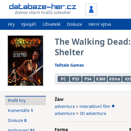
domov všech hráčů videoher
Hry
Vývojáři
Uživatelé
Diskuze
Herní výzva
The Walking Dead:
Shelter
Telltale Games
PC
PS3
PS4
X360
XOne
iO
Žánr
Profil hry
adventura
>
interaktivní film
Komentáře
1
adventura
>
3D adventura
Diskuze
0
Forma
Hodnocení
51