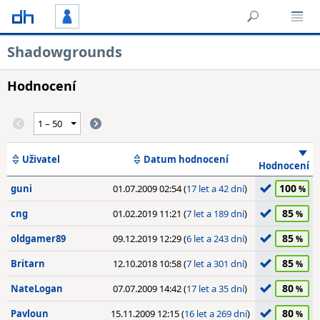
Shadowgrounds
Hodnocení
Uživatel
Datum hodnocení
Hodnocení
100
guni
01.07.2009 02:54 (
17 let a 42 dní
)
85
cng
01.02.2019 11:21 (
7 let a 189 dní
)
85
oldgamer89
09.12.2019 12:29 (
6 let a 243 dní
)
85
Britarn
12.10.2018 10:58 (
7 let a 301 dní
)
80
NateLogan
07.07.2009 14:42 (
17 let a 35 dní
)
80
Pavloun
15.11.2009 12:15 (
16 let a 269 dní
)