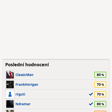
Poslední hodnocení
80
ClassicMan
70
FrankHorigan
70
rtguti
80
Ndramar