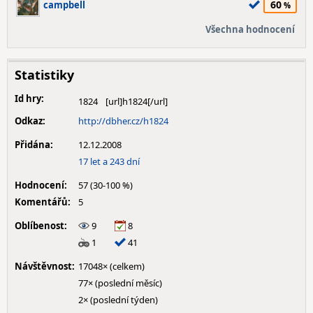
60
campbell
Všechna hodnocení
Statistiky
Id hry:
1824
Odkaz:
http://dbher.cz/h1824
Přidána:
12.12.2008
17 let a 243 dní
Hodnocení:
57 (30-100 %)
Komentářů:
5
Oblíbenost:
9
8
1
41
Návštěvnost:
17048× (celkem)
77× (poslední měsíc)
2× (poslední týden)