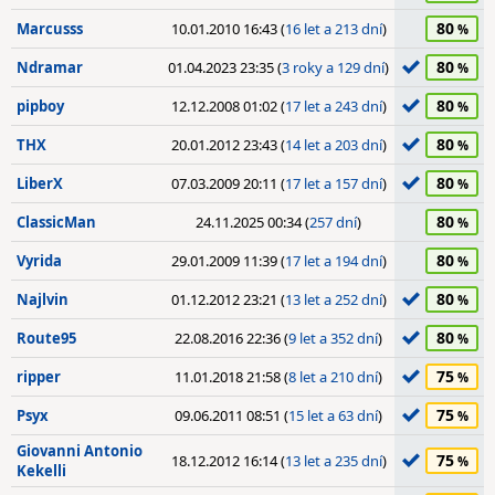
80
Marcusss
10.01.2010 16:43 (
16 let a 213 dní
)
80
Ndramar
01.04.2023 23:35 (
3 roky a 129 dní
)
80
pipboy
12.12.2008 01:02 (
17 let a 243 dní
)
80
THX
20.01.2012 23:43 (
14 let a 203 dní
)
80
LiberX
07.03.2009 20:11 (
17 let a 157 dní
)
80
ClassicMan
24.11.2025 00:34 (
257 dní
)
80
Vyrida
29.01.2009 11:39 (
17 let a 194 dní
)
80
Najlvin
01.12.2012 23:21 (
13 let a 252 dní
)
80
Route95
22.08.2016 22:36 (
9 let a 352 dní
)
75
ripper
11.01.2018 21:58 (
8 let a 210 dní
)
75
Psyx
09.06.2011 08:51 (
15 let a 63 dní
)
Giovanni Antonio
75
18.12.2012 16:14 (
13 let a 235 dní
)
Kekelli