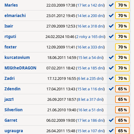
70
Marles
22.03.2009 17:38 (
17 let a 142 dní
)
70
elmariachi
23.01.2012 19:45 (
14 let a 200 dní
)
70
Isair
27.09.2009 12:53 (
16 let a 318 dní
)
70
rtguti
24.02.2024 10:46 (
2 roky a 165 dní
)
70
foxter
12.09.2009 11:41 (
16 let a 333 dní
)
70
kurcatovium
18.06.2011 14:59 (
15 let a 54 dní
)
70
MIGtheDRAGON
07.02.2011 18:42 (
15 let a 185 dní
)
70
Zadri
17.12.2019 16:55 (
6 let a 235 dní
)
65
Zdendin
17.04.2011 13:43 (
15 let a 116 dní
)
65
jazz1
26.09.2017 18:57 (
8 let a 317 dní
)
65
Silverlion
21.06.2010 19:40 (
16 let a 51 dní
)
65
Garret
06.02.2009 19:00 (
17 let a 186 dní
)
65
ugraugra
26.04.2011 15:48 (
15 let a 107 dní
)