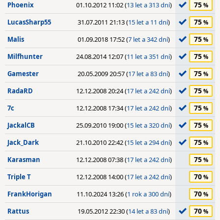
75
Phoenix
01.10.2012 11:02 (
13 let a 313 dní
)
75
LucasSharp55
31.07.2011 21:13 (
15 let a 11 dní
)
75
Malis
01.09.2018 17:52 (
7 let a 342 dní
)
75
Milfhunter
24.08.2014 12:07 (
11 let a 351 dní
)
75
Gamester
20.05.2009 20:57 (
17 let a 83 dní
)
75
RadaRD
12.12.2008 20:24 (
17 let a 242 dní
)
75
7c
12.12.2008 17:34 (
17 let a 242 dní
)
75
JackalCB
25.09.2010 19:00 (
15 let a 320 dní
)
75
Jack_Dark
21.10.2010 22:42 (
15 let a 294 dní
)
75
Karasman
12.12.2008 07:38 (
17 let a 242 dní
)
70
Triple T
12.12.2008 14:00 (
17 let a 242 dní
)
70
FrankHorigan
11.10.2024 13:26 (
1 rok a 300 dní
)
70
Rattus
19.05.2012 22:30 (
14 let a 83 dní
)