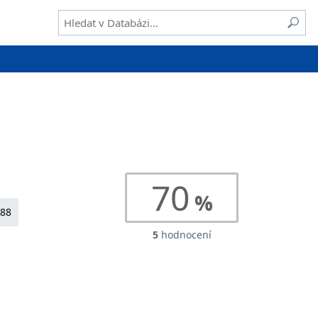
70
988
5
hodnocení