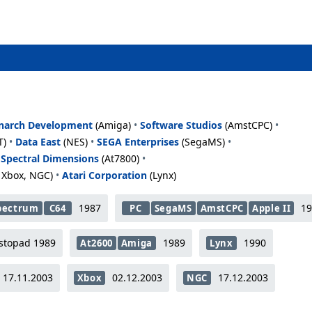
arch Development
(Amiga)
•
Software Studios
(AmstCPC)
•
T)
•
Data East
(NES)
•
SEGA Enterprises
(SegaMS)
•
•
Spectral Dimensions
(At7800)
•
 Xbox, NGC)
•
Atari Corporation
(Lynx)
1987
1
pectrum
C64
PC
SegaMS
AmstCPC
Apple II
istopad 1989
1989
1990
At2600
Amiga
Lynx
17.11.2003
02.12.2003
17.12.2003
Xbox
NGC