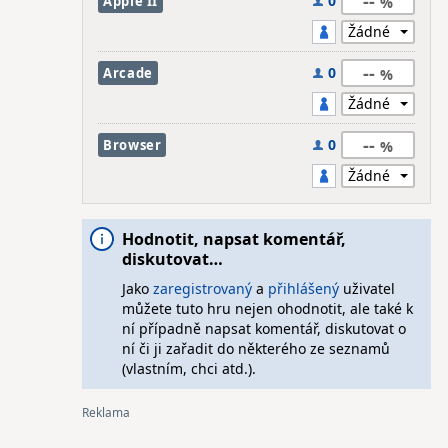
--
0
Apple II
--
0
Arcade
--
0
Browser
Hodnotit, napsat komentář,
diskutovat…
Jako
zaregistrovaný
a
přihlášený
uživatel
můžete tuto hru nejen ohodnotit, ale také k
ní případně napsat komentář, diskutovat o
ní či ji zařadit do některého ze seznamů
(vlastním, chci atd.).