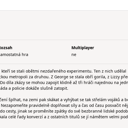
Rozsah
Multiplayer
samostatná hra
ne
é, kteří se stali obětmi nezdařeného experimentu. Ten z nich udělal
kou metropoli za druhou. Z George se stala obří gorila, z Lizzy pře
 Do díla zkázy se mohou zapojit klidně až tři hráči najednou na je
máda a policie dokáže slušně zatopit.
čení šplhat, na zemi pak skákat a vyhýbat se tak střelám vojáků a b
y. Nezapomeňte pravidelně doplňovat síly a čas od času posvačit ně
do cesty, jinak se proměníte zpátky do své bezbranné lidské podob
ala celé řady konverzí a z ostatních titulů se jí námětem velmi p