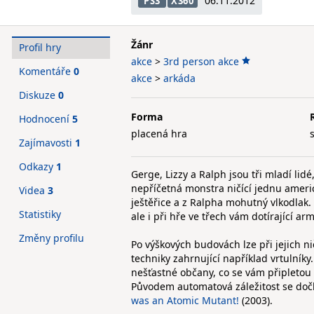
06.11.2012
PS3
X360
Žánr
Profil hry
akce
>
3rd person akce
Komentáře
0
akce
>
arkáda
Diskuze
0
Forma
Hodnocení
5
placená hra
Zajímavosti
1
Odkazy
1
Gerge, Lizzy a Ralph jsou tři mladí lid
nepříčetná monstra ničící jednu americ
Videa
3
ještěřice a z Ralpha mohutný vlkodlak.
Statistiky
ale i při hře ve třech vám dotírající ar
Změny profilu
Po výškových budovách lze při jejich ni
techniky zahrnující například vrtulník
nešťastné občany, co se vám připletou 
Původem automatová záležitost se dočk
was an Atomic Mutant!
(2003).