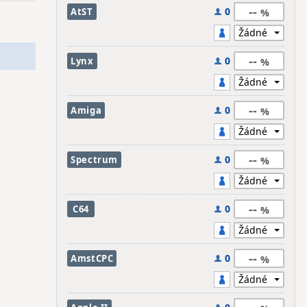
--
0
AtST
--
0
Lynx
--
0
Amiga
--
0
Spectrum
--
0
C64
--
0
AmstCPC