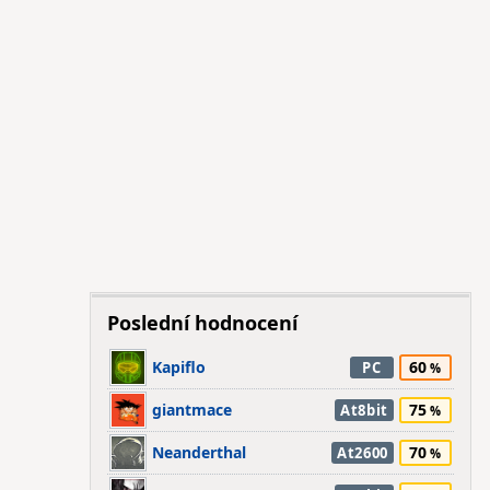
Poslední hodnocení
Kapiflo
60
PC
giantmace
75
At8bit
Neanderthal
70
At2600