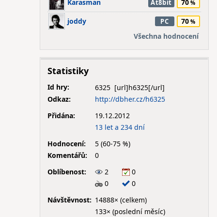
Karasman
70
At8bit
joddy
70
PC
Všechna hodnocení
Statistiky
Id hry:
6325
Odkaz:
http://dbher.cz/h6325
Přidána:
19.12.2012
13 let a 234 dní
Hodnocení:
5 (60-75 %)
Komentářů:
0
Oblíbenost:
2
0
0
0
Návštěvnost:
14888× (celkem)
133× (poslední měsíc)