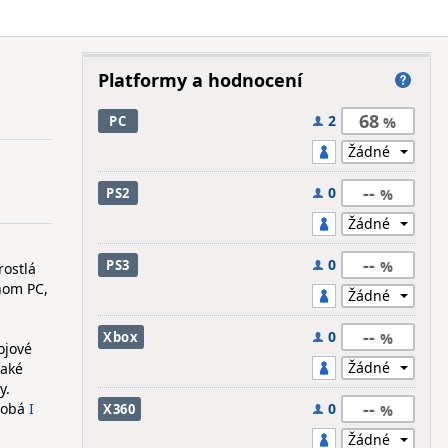
Platformy a hodnocení
68
2
PC
--
0
PS2
--
0
PS3
rostlá
dnom PC,
--
0
Xbox
ojové
jaké
y.
--
odobá
I
0
X360