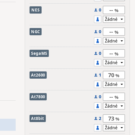
--
0
NES
--
0
NGC
--
0
SegaMS
70
1
At2600
--
0
At7800
73
2
At8bit