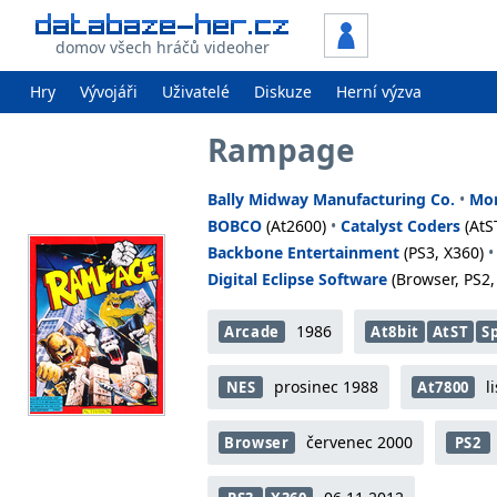
domov všech hráčů videoher
Hry
Vývojáři
Uživatelé
Diskuze
Herní výzva
Rampage
Bally Midway Manufacturing Co.
•
Mon
BOBCO
(At2600)
•
Catalyst Coders
(AtS
Backbone Entertainment
(PS3, X360)
Digital Eclipse Software
(Browser, PS2,
1986
Arcade
At8bit
AtST
S
prosinec 1988
l
NES
At7800
červenec 2000
Browser
PS2