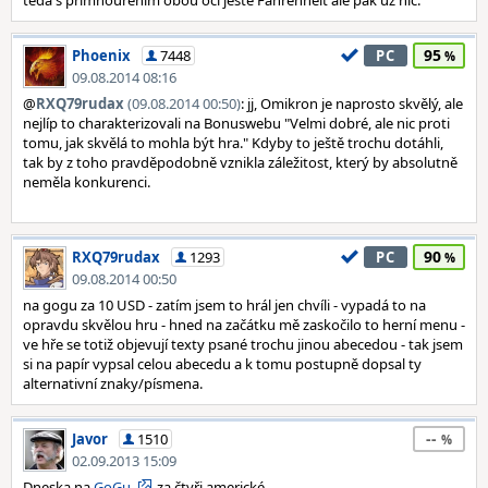
teda s přimhouřením obou očí ještě Fahrenheit ale pak už nic.
95
Phoenix
7448
PC
09.08.2014 08:16
@
RXQ79rudax
(09.08.2014 00:50)
: jj, Omikron je naprosto skvělý, ale
nejlíp to charakterizovali na Bonuswebu "Velmi dobré, ale nic proti
tomu, jak skvělá to mohla být hra." Kdyby to ještě trochu dotáhli,
tak by z toho pravděpodobně vznikla záležitost, který by absolutně
neměla konkurenci.
90
RXQ79rudax
1293
PC
09.08.2014 00:50
na gogu za 10 USD - zatím jsem to hrál jen chvíli - vypadá to na
opravdu skvělou hru - hned na začátku mě zaskočilo to herní menu -
ve hře se totiž objevují texty psané trochu jinou abecedou - tak jsem
si na papír vypsal celou abecedu a k tomu postupně dopsal ty
alternativní znaky/písmena.
--
Javor
1510
02.09.2013 15:09
Dneska na
GoGu
za čtyři americké.