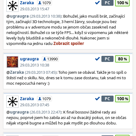
100
Zaraka
1079
PC
29.03.2013 15:47
@
ugraugra
(29.03.2013 10:38)
: Bohužel, jako musíš brát, začínající
tým, začínající 3D technologie, 3 herní žánry, souboje jsou bez
problému a v adventure modu se jenom občas zasekneš nad
nelogičností. Bohužel co se týče FPS... když si vzpomenu jak některé
levely byly bludiště a nekonečně dlouhé. Nakonec jsem si
vzpomněla na jednu radu
80
ugraugra
13990
PC
29.03.2013 10:38
@
Zaraka
(29.03.2013 07:45)
: Toho jsem se obával. Takže je to spíš o
štěstí než o skillu. No, dnes se k tomu zase dostanu, tak snad mi to
moc nepocuchá nervy :)
100
Zaraka
1079
PC
29.03.2013 07:45
@
ugraugra
(26.03.2013 22:47)
: K final bossovi žádné rady asi
nejsou, poprvé jsem ho zabila asi až na dvacátý pokus, on se občas
nějak vtipně bugne a můžeš ho pak mydlit po dlouhou dobu.