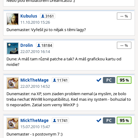
Nebo pod emulátorem Dreamcastu :)
--
Kubulus
3161
11.10.2010 15:26
Dunemaster: Vyřešil jsi to nějak s těmi lagy?
--
Drolin
18184
22.07.2010 16:14
Dune: A máš tam různé patche a tak? A máš grafickou kartu od
nvidie?
95
MickTheMage
11741
PC
22.07.2010 14:52
Dunemaster: na XP, som ziaden problem nemal (a myslim, ze bolo
treba nechat Win98 kompatibilitu). Ked mas iny system - bohuzial to
ti neporadim. Zatial som verny WinXP :)
95
MickTheMage
11741
PC
15.07.2010 15:47
Dunemaster - s postovnym 7 :)