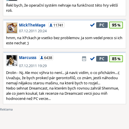
Řekl bych, že operační systém nehraje na funkčnost této hry větší
roli.
95
MickTheMage
11741
PC
07.12.2011 20:24
hmm, na XPckach je vsetko bez problemov. Ja som vedel preco si ich
este nechat ;)
Marcusss
6438
85
PC
07.12.2011 19:29
Drolin - Nj. Ale moc výhra to není... já navíc vidím, o co přicházím...:(
Uvažuju, že bych prokecl pár gerontofilů, co znám, jestli náhodou
nemají nějakou starou mašinu, na které bych to rozjel...
Nebo sehnat Dreamcast, na kterém bych rovnou zahrál Shenmue,
ale co jsem koukal, tak recenze na Dreamcast verzi jsou míň
hodnocené než PC verze...