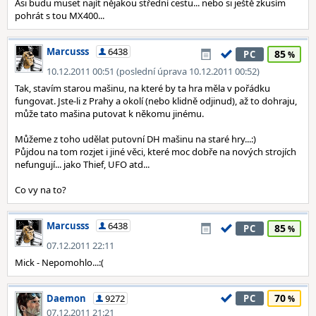
Asi budu muset najít nějakou střední cestu... nebo si ještě zkusím
pohrát s tou MX400...
Marcusss
6438
85
PC
10.12.2011 00:51 (poslední úprava 10.12.2011 00:52)
Tak, stavím starou mašinu, na které by ta hra měla v pořádku
fungovat. Jste-li z Prahy a okolí (nebo klidně odjinud), až to dohraju,
může tato mašina putovat k někomu jinému.
Můžeme z toho udělat putovní DH mašinu na staré hry...:)
Půjdou na tom rozjet i jiné věci, které moc dobře na nových strojích
nefungují... jako Thief, UFO atd...
Co vy na to?
Marcusss
6438
85
PC
07.12.2011 22:11
Mick - Nepomohlo...:(
70
Daemon
9272
PC
07.12.2011 21:21