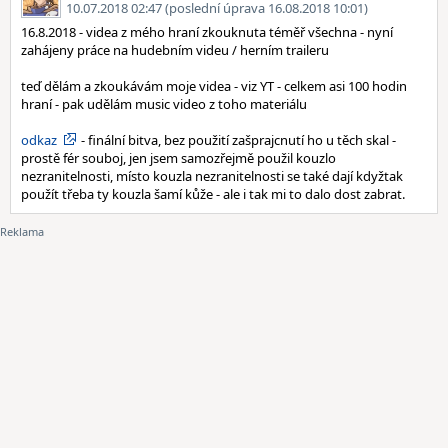
10.07.2018 02:47 (poslední úprava 16.08.2018 10:01)
16.8.2018 - videa z mého hraní zkouknuta téměř všechna - nyní
zahájeny práce na hudebním videu / herním traileru
teď dělám a zkoukávám moje videa - viz YT - celkem asi 100 hodin
hraní - pak udělám music video z toho materiálu
odkaz
- finální bitva, bez použití zašprajcnutí ho u těch skal -
prostě fér souboj, jen jsem samozřejmě použil kouzlo
nezranitelnosti, místo kouzla nezranitelnosti se také dají kdyžtak
použít třeba ty kouzla šamí kůže - ale i tak mi to dalo dost zabrat.