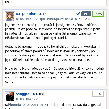
něm
90
RXQ79rudax
1293
PC
04.08.2015 19:22 (poslední úprava 04.08.2015 19:23)
já jsem se k tomu až po roce vrátil - jaksi jsem se věnoval něčemu
jinému - takže poté co jsem došel na nějakou policejní stanici jsem
hru přestal hrát, ale nyní jsem se k ní vrátil, momentálně jsem v
nějaké větrací šachtě na té policejní stanici.
dotaz: je to normální nebo je to herní chyba - lektvar síly/útoku mi
po souboji zůstává pořád působit, ale lektvar uhýbání vždy po
souboji přestane působit - ale odebere mi to více než byl celkový
jejich účinek - takže pak mám to dodge zase skoro na nule.
---
Hraju to na Hard - předpokládám že jsou ve hře další knížky ohledně
boje beze zbraně - než ta co obsahuje ty základní chvaty. Ale i tak se
mi už podařilo metdou zkusmo přijít na dost speciálních úderů,
comb.
--
Shoggot
4308
09.08.2014 12:20
@
Phoenix
(09.08.2014 08:16)
: Poslední dobrá hra Davida Cage. Pak