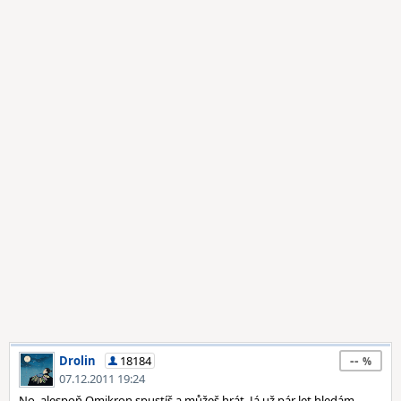
--
Drolin
18184
07.12.2011 19:24
No, alespoň Omikron spustíš a můžeš hrát. Já už pár let hledám