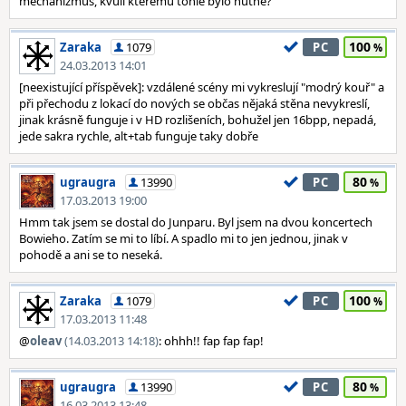
mechanizmus, kvůli kterému tohle bylo nutné?
100
Zaraka
1079
PC
24.03.2013 14:01
[neexistující příspěvek]: vzdálené scény mi vykreslují "modrý kouř" a
při přechodu z lokací do nových se občas nějaká stěna nevykreslí,
jinak krásně funguje i v HD rozlišeních, bohužel jen 16bpp, nepadá,
jede sakra rychle, alt+tab funguje taky dobře
80
ugraugra
13990
PC
17.03.2013 19:00
Hmm tak jsem se dostal do Junparu. Byl jsem na dvou koncertech
Bowieho. Zatím se mi to líbí. A spadlo mi to jen jednou, jinak v
pohodě a ani se to neseká.
100
Zaraka
1079
PC
17.03.2013 11:48
@
oleav
(14.03.2013 14:18)
: ohhh!! fap fap fap!
80
ugraugra
13990
PC
16.03.2013 13:48