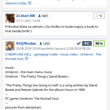
všechno může
.
--
Zx Atari 500
5401
27.11.2021 13:28
Prihodná doba na zahrani :) Za chvilku to bude trapny a bude to
hrat kazdej bridil :)
90
RXQ79rudax
1293
PC
20.08.2018 23:04 (poslední úprava 22.08.2018 09:23)
CYBERPUNK HELL - gameplay trailer - music video - Omikron - The
Nomad Soul
music:
Omikron - the main menu music
Omikron - The Pretty Things ( David Bowie )
"The Pretty Things Are Going to Hell" is a song written by David
Bowie and Reeves Gabrels for the album Hours in 1999.
---
PC game: Omikron: The Nomad Soul
---
pictures from deviantart: