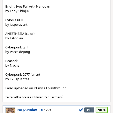
Bright Eyes Full Art - Nanogyn
by Eddy-Shinjuku
Cyber Girl II
by jasperavent
ANESTHESIA (color)
by Estookin
Cyberpunk girl
by PascaldeJong
Peacock
by Nachan
Cyberpunk 2077 fan art
by Txusjfuentes
---
I also uploaded on YT my all playthrough.
---
ze začátku hláška z filmu: Pár Pařmenů
90
RXQ79rudax
1293
PC