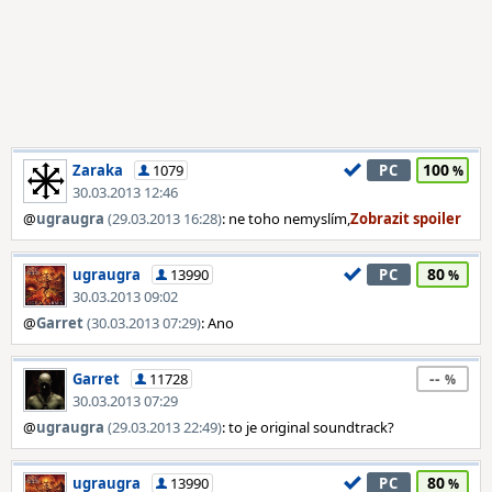
100
Zaraka
1079
PC
30.03.2013 12:46
@
ugraugra
(29.03.2013 16:28)
: ne toho nemyslím,
80
ugraugra
13990
PC
30.03.2013 09:02
@
Garret
(30.03.2013 07:29)
: Ano
--
Garret
11728
30.03.2013 07:29
@
ugraugra
(29.03.2013 22:49)
: to je original soundtrack?
80
ugraugra
13990
PC