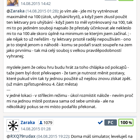
14.08.2015 14:42
@
Zaraka
(14.08.2015 01:28)
: jo vím ale - jde mi ty vytrénovat
maximálně na 100 (útok, uhýbání/krytí), a když jsem zkusil použit
ten lektvary pro uhýbání - když jsem to měl vytrénovaný na 100, tak
mi to po jediném souboji napsalo že přestaly účinkovat ale nekleslo
mi to na 100 ale skoro úplně na minimum se kterým jsem začínal. ; -
ale nějak to už neřeším - ty lektvary prsotě raději nepoužívám - ono
je to stejně jenom o náhodě - komu se podaří srazit soupeře na zem
jako prvnímu - tak má celý souboj s velkou pravděpodobností
vyhranej;
myslele jsem že celou hru budu hrát za toho chlápka od policajtů -
taže jsem byl dost překvapen - že tam je nutnost měnit postavy,
které pukud vím tak ty jednou použité už nejdou znovu získat zpět.
(už mám zpřístupněnou 4. část města)
---
v jedné lokaci - v střílecím režimu - úkol rozmístit nálože - nevím proč
mi na jednou místě postava sama od sebe umírala - ale na
několikátý pokus se mi místo podařilo překonat.
100
Zaraka
1079
PC
14.08.2015 01:28
@
RXQ79rudax
(04.08.2015 19:22)
: Doma máš simulator, leveluješ na