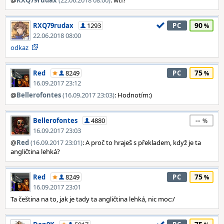
@
RXQ79rudax
(22.06.2018 08:00)
: wtf?
90
RXQ79rudax
1293
PC
22.06.2018 08:00
odkaz
75
Red
8249
PC
16.09.2017 23:12
@
Bellerofontes
(16.09.2017 23:03)
: Hodnotím:)
--
Bellerofontes
4880
16.09.2017 23:03
@
Red
(16.09.2017 23:01)
: A proč to hraješ s překladem, když je ta
angličtina lehká?
75
Red
8249
PC
16.09.2017 23:01
Ta čeština na to, jak je tady ta angličtina lehká, nic moc:/