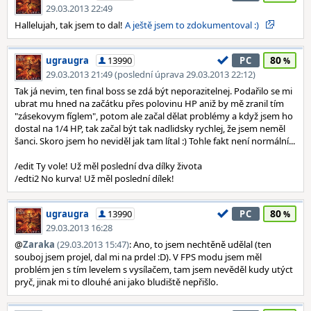
29.03.2013 22:49
Hallelujah, tak jsem to dal!
A ještě jsem to zdokumentoval :)
80
ugraugra
13990
PC
29.03.2013 21:49 (poslední úprava 29.03.2013 22:12)
Tak já nevim, ten final boss se zdá být neporazitelnej. Podařilo se mi
ubrat mu hned na začátku přes polovinu HP aniž by mě zranil tím
"zásekovym fíglem", potom ale začal dělat problémy a když jsem ho
dostal na 1/4 HP, tak začal být tak nadlidsky rychlej, že jsem neměl
šanci. Skoro jsem ho neviděl jak tam lítal :) Tohle fakt není normální...
/edit Ty vole! Už měl poslední dva dílky života
/edti2 No kurva! Už měl poslední dílek!
80
ugraugra
13990
PC
29.03.2013 16:28
@
Zaraka
(29.03.2013 15:47)
: Ano, to jsem nechtěně udělal (ten
souboj jsem projel, dal mi na prdel :D). V FPS modu jsem měl
problém jen s tím levelem s vysílačem, tam jsem nevěděl kudy utýct
pryč, jinak mi to dlouhé ani jako bludiště nepřišlo.