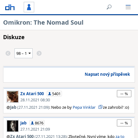
Omikron: The Nomad Soul
Diskuze
Napsat nový příspěvek
--
Zx Atari 500
5401
28.11.2021 08:30
@
Jab
(27.11.2021 21:09)
: Nebo ze by
Pepa Vinklar
ze zahrobi? :o)
--
Jab
8676
27.11.2021 21:09
@
Zx Atari 500
(27.11.2021 13:28)
: Zbytečné. Nyní víme, kdo
za to