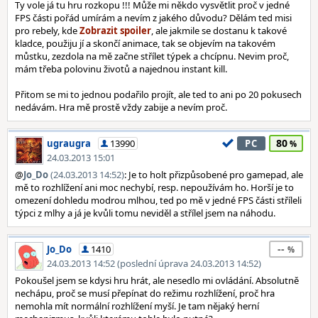
Ty vole já tu hru rozkopu !!! Může mi někdo vysvětlit proč v jedné
FPS části pořád umírám a nevím z jakého důvodu? Dělám ted misi
pro rebely, kde
, ale jakmile se dostanu k takové
kladce, použiju jí a skončí animace, tak se objevím na takovém
můstku, zezdola na mě začne střílet týpek a chcípnu. Nevim proč,
mám třeba polovinu životů a najednou instant kill.
Přitom se mi to jednou podařilo projít, ale ted to ani po 20 pokusech
nedávám. Hra mě prostě vždy zabije a nevím proč.
80
ugraugra
13990
PC
24.03.2013 15:01
@
Jo_Do
(24.03.2013 14:52)
: Je to holt přizpůsobené pro gamepad, ale
mě to rozhlížení ani moc nechybí, resp. nepoužívám ho. Horší je to
omezení dohledu modrou mlhou, ted po mě v jedné FPS části stříleli
týpci z mlhy a já je kvůli tomu neviděl a střílel jsem na náhodu.
--
Jo_Do
1410
24.03.2013 14:52 (poslední úprava 24.03.2013 14:52)
Pokoušel jsem se kdysi hru hrát, ale nesedlo mi ovládání. Absolutně
nechápu, proč se musí přepínat do režimu rozhlížení, proč hra
nemohla mít normální rozhlížení myší. Je tam nějaký herní