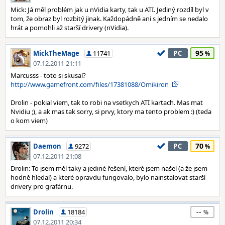
Mick: Já měl problém jak u nVidia karty, tak u ATI. Jediný rozdíl byl v
tom, že obraz byl rozbitý jinak. Každopádně ani s jedním se nedalo
hrát a pomohli až starší drivery (nVidia).
95
MickTheMage
11741
PC
07.12.2011 21:11
Marcusss - toto si skusal?
http://www.gamefront.com/files/17381088/Omikiron
Drolin - pokial viem, tak to robi na vsetkych ATI kartach. Mas mat
Nvidiu ;), a ak mas tak sorry, si prvy, ktory ma tento problem :) (teda
o kom viem)
70
Daemon
9272
PC
07.12.2011 21:08
Drolin: To jsem měl taky a jediné řešení, které jsem našel (a že jsem
hodně hledal) a které opravdu fungovalo, bylo nainstalovat starší
drivery pro grafárnu.
--
Drolin
18184
07.12.2011 20:34