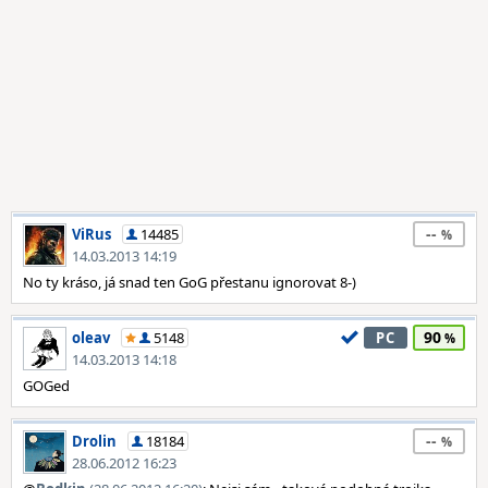
--
ViRus
14485
14.03.2013 14:19
No ty kráso, já snad ten GoG přestanu ignorovat 8-)
90
oleav
5148
PC
14.03.2013 14:18
GOGed
--
Drolin
18184
28.06.2012 16:23