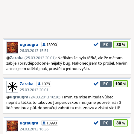
80
ugraugra
13990
PC
26.03.2013 15:51
@
Zaraka
(25.03.2013 20:01)
: Neříkám že byla těžká, ale že mě tam
zabíjel (pravděpodobně) nějaký bug. Nakonec jsem to prošel. Nevím
ani co jsem udělal jinak, prostě to jednou vyšlo.
100
Zaraka
1079
PC
25.03.2013 20:01
@
ugraugra
(24.03.2013 16:36)
: Hmm, ta mise mi teda vůbec
nepřišla těžká, to takovou Junparovskou misi jsme poprvé hráli 3
lidé hodinu a půl. doporučuji zahrát tu misi znovu a získat víc HP
80
ugraugra
13990
PC
24.03.2013 16:36