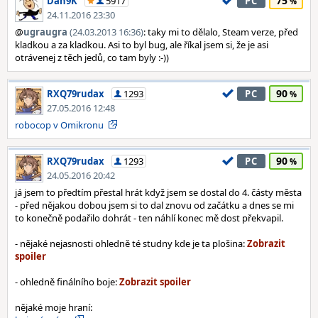
75
Dan9K
5917
PC
24.11.2016 23:30
@
ugraugra
(24.03.2013 16:36)
: taky mi to dělalo, Steam verze, před
kladkou a za kladkou. Asi to byl bug, ale říkal jsem si, že je asi
otrávenej z těch jedů, co tam byly :-))
90
RXQ79rudax
1293
PC
27.05.2016 12:48
robocop v Omikronu
90
RXQ79rudax
1293
PC
24.05.2016 20:42
já jsem to předtím přestal hrát když jsem se dostal do 4. částy města
- před nějakou dobou jsem si to dal znovu od začátku a dnes se mi
to konečně podařilo dohrát - ten náhlí konec mě dost překvapil.
- nějaké nejasnosti ohledně té studny kde je ta plošina:
- ohledně finálního boje:
nějaké moje hraní: