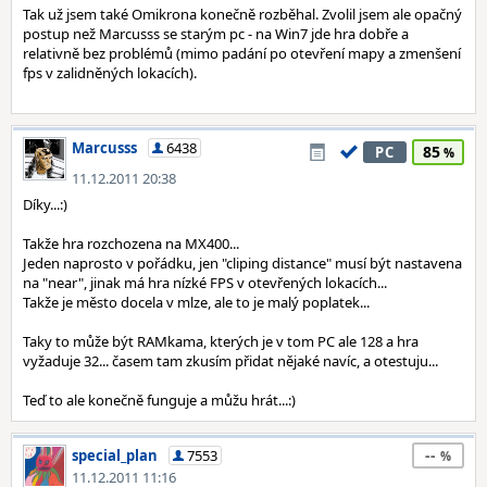
Tak už jsem také Omikrona konečně rozběhal. Zvolil jsem ale opačný
postup než Marcusss se starým pc - na Win7 jde hra dobře a
relativně bez problémů (mimo padání po otevření mapy a zmenšení
fps v zalidněných lokacích).
Marcusss
6438
85
PC
11.12.2011 20:38
Díky...:)
Takže hra rozchozena na MX400...
Jeden naprosto v pořádku, jen "cliping distance" musí být nastavena
na "near", jinak má hra nízké FPS v otevřených lokacích...
Takže je město docela v mlze, ale to je malý poplatek...
Taky to může být RAMkama, kterých je v tom PC ale 128 a hra
vyžaduje 32... časem tam zkusím přidat nějaké navíc, a otestuju...
Teď to ale konečně funguje a můžu hrát...:)
--
special_plan
7553
11.12.2011 11:16