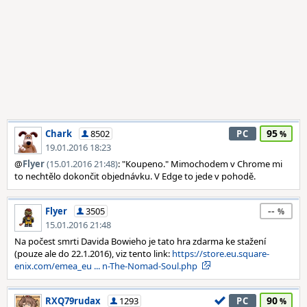
95
Chark
8502
PC
19.01.2016 18:23
@
Flyer
(15.01.2016 21:48)
: "Koupeno." Mimochodem v Chrome mi
to nechtělo dokončit objednávku. V Edge to jede v pohodě.
--
Flyer
3505
15.01.2016 21:48
Na počest smrti Davida Bowieho je tato hra zdarma ke stažení
(pouze ale do 22.1.2016), viz tento link:
https://store.eu.square-
enix.com/emea_eu ... n-The-Nomad-Soul.php
90
RXQ79rudax
1293
PC