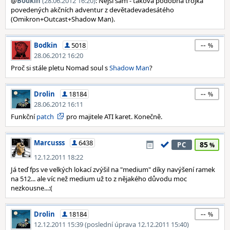
@
Bodkin
(28.06.2012 16:20)
: Nejsi sám - taková podobná trojka
povedených akčních adventur z devětadevadesátého
(Omikron+Outcast+Shadow Man).
--
Bodkin
5018
28.06.2012 16:20
Proč si stále pletu Nomad soul s
Shadow Man
?
--
Drolin
18184
28.06.2012 16:11
Funkční
patch
pro majitele ATI karet. Konečně.
Marcusss
6438
85
PC
12.12.2011 18:22
Já teď fps ve velkých lokací zvýšil na "medium" díky navýšení ramek
na 512... ale víc než medium už to z nějakého důvodu moc
nezkousne...:(
--
Drolin
18184
12.12.2011 15:39 (poslední úprava 12.12.2011 15:40)