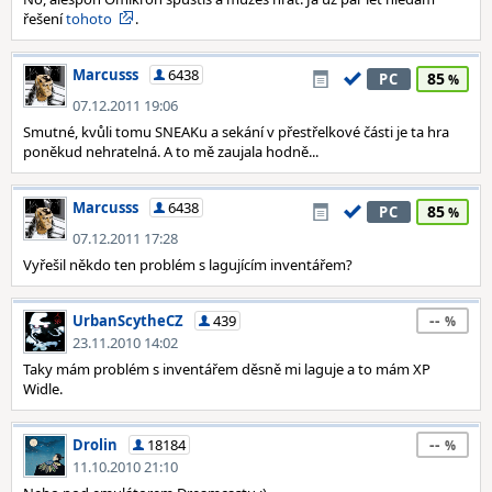
řešení
tohoto
.
Marcusss
6438
85
PC
07.12.2011 19:06
Smutné, kvůli tomu SNEAKu a sekání v přestřelkové části je ta hra
poněkud nehratelná. A to mě zaujala hodně...
Marcusss
6438
85
PC
07.12.2011 17:28
Vyřešil někdo ten problém s lagujícím inventářem?
--
UrbanScytheCZ
439
23.11.2010 14:02
Taky mám problém s inventářem děsně mi laguje a to mám XP
Widle.
--
Drolin
18184
11.10.2010 21:10