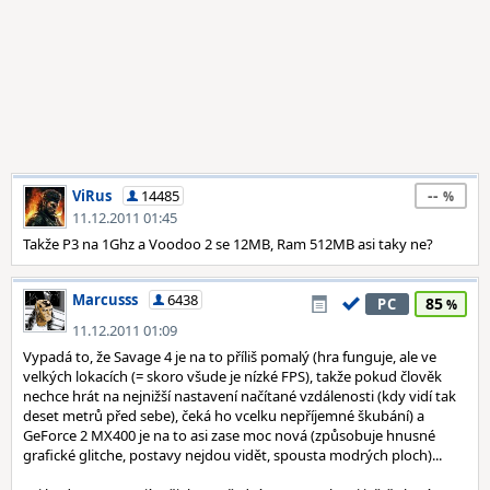
--
ViRus
14485
11.12.2011 01:45
Takže P3 na 1Ghz a Voodoo 2 se 12MB, Ram 512MB asi taky ne?
Marcusss
6438
85
PC
11.12.2011 01:09
Vypadá to, že Savage 4 je na to příliš pomalý (hra funguje, ale ve
velkých lokacích (= skoro všude je nízké FPS), takže pokud člověk
nechce hrát na nejnižší nastavení načítané vzdálenosti (kdy vidí tak
deset metrů před sebe), čeká ho vcelku nepříjemné škubání) a
GeForce 2 MX400 je na to asi zase moc nová (způsobuje hnusné
grafické glitche, postavy nejdou vidět, spousta modrých ploch)...