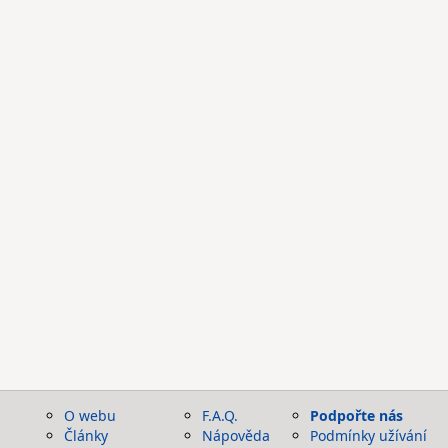
O webu
F.A.Q.
Podpořte nás
Články
Nápověda
Podmínky užívání