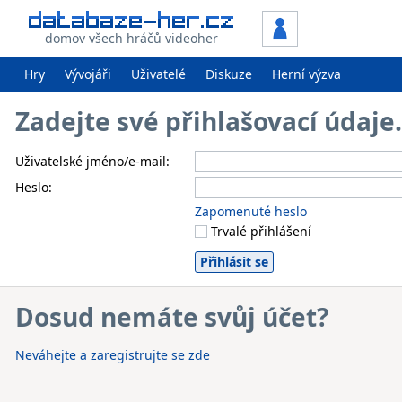
domov všech hráčů videoher
Hry
Vývojáři
Uživatelé
Diskuze
Herní výzva
Zadejte své přihlašovací údaj
Uživatelské jméno/e-mail:
Heslo:
Zapomenuté heslo
Trvalé přihlášení
Dosud nemáte svůj účet?
Neváhejte a zaregistrujte se zde